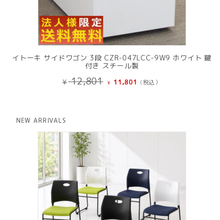
イトーキ サイドワゴン 3段 CZR-047LCC-9W9 ホワイト 鍵
付き スチール製
元
現
12,801
¥
11,801
(税込）
¥
の
在
価
の
格
価
は
格
NEW ARRIVALS
¥ 12,801
は
で
¥ 11,801
し
で
た。
す。