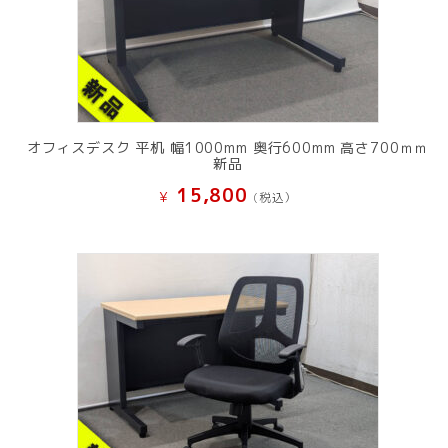
オフィスデスク 平机 幅1000mm 奥行600mm 高さ700ｍｍ
新品
15,800
¥
(税込）