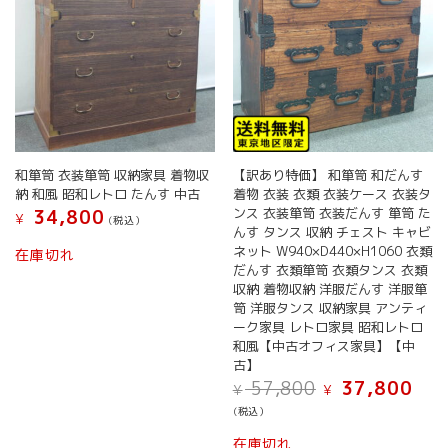
和箪笥 衣装箪笥 収納家具 着物収
【訳あり特価】 和箪笥 和だんす
納 和風 昭和レトロ たんす 中古
着物 衣装 衣類 衣装ケース 衣装タ
ンス 衣装箪笥 衣装だんす 箪笥 た
34,800
¥
(税込）
んす タンス 収納 チェスト キャビ
ネット W940×D440×H1060 衣類
在庫切れ
だんす 衣類箪笥 衣類タンス 衣類
収納 着物収納 洋服だんす 洋服箪
笥 洋服タンス 収納家具 アンティ
ーク家具 レトロ家具 昭和レトロ
和風【中古オフィス家具】【中
古】
元
現
57,800
37,800
¥
¥
の
在
(税込）
価
の
格
価
在庫切れ