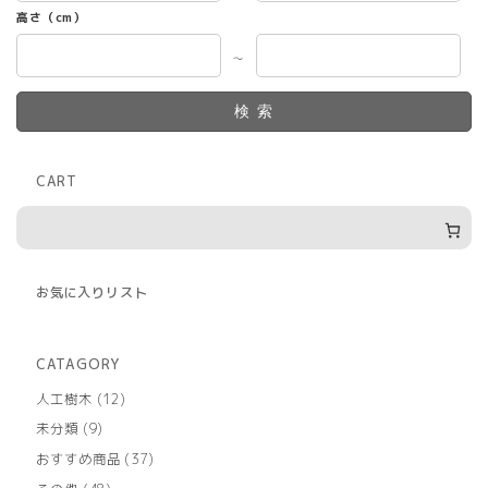
高さ（cm）
～
検索
CART
お気に入りリスト
CATAGORY
12
人工樹木
12
個
9
未分類
9
の
個
商
37
おすすめ商品
37
の
品
個
商