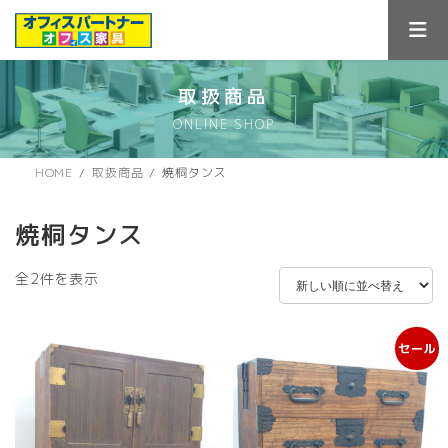
コ
ナ
ン
ビ
テ
ゲ
ン
ー
ツ
シ
取扱商品
へ
ョ
ONLINE SHOP
ス
ン
キ
に
ッ
移
HOME
取扱商品
焼桐タンス
プ
動
焼桐タンス
新
全2件を表示
し
い
順
セール