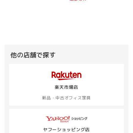
は
格
¥ 57,800
は
で
¥ 37,
し
で
た。
す。
他の店舗で探す
楽天市場店
新品・中古
オフィス家具
ヤフーショッピング店