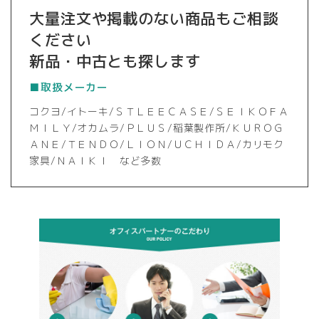
大量注文や掲載のない商品もご相談
ください
新品・中古とも探します
■取扱メーカー
コクヨ/イトーキ/ＳＴＬＥＥＣＡＳＥ/ＳＥＩＫＯＦＡ
ＭＩＬＹ/オカムラ/ＰＬＵＳ/稲葉製作所/ＫＵＲＯＧ
ＡＮＥ/ＴＥＮＤＯ/ＬＩＯＮ/ＵＣＨＩＤＡ/カリモク
家具/ＮＡＩＫＩ など多数