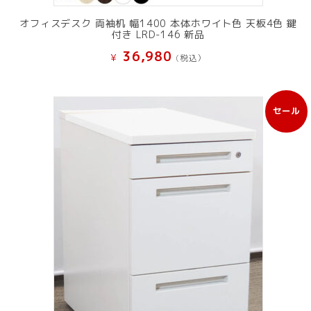
オフィスデスク 両袖机 幅1400 本体ホワイト色 天板4色 鍵
付き LRD-146 新品
36,980
¥
(税込）
セール
販
売
中
の
商
品