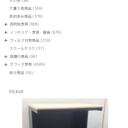
48
その他
48
の
品
個
商
169
大量入荷商品
169
の
品
個
商
378
成約済み商品
378
の
品
個
商
668
目的別家具
668
の
品
個
商
879
インテリア・家具・雑貨
879
の
品
個
商
259
ウィルス対策商品
259
の
品
個
商
37
スクールデスク
37
の
品
個
商
94
話題の商品
94
の
品
個
商
4589
オフィス家具
4589
の
品
個
商
56
防災用品
56
の
品
個
商
の
品
商
PICKUP
品