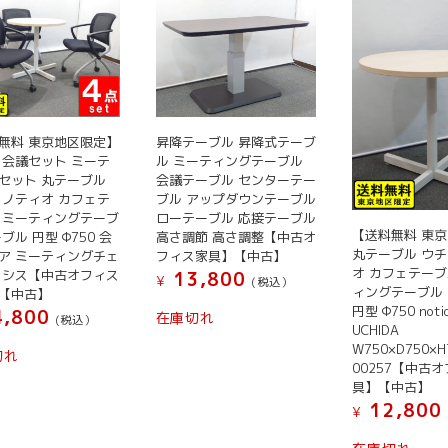
無料 東京地区限定】
昇降テーブル 昇降式テーブ
 会議セット ミーテ
ル ミーティングテーブル
セット 丸テーブル
会議テーブル センターテー
 ノティオ カフェテ
ブル アップダウンテーブル
 ミーティングテーブ
ローテーブル 応接テーブル
【送料無料 東
ブル 円型 Φ750 会
高さ調節 高さ調整【中古オ
丸テーブル ウチ
ア ミーティングチェ
フィス家具】【中古】
オ カフェテーブ
ァシス【中古オフィス
13,800
¥
(税込）
ィングテーブル
【中古】
円型 Φ750 not
,800
在庫切れ
(税込）
UCHIDA
W750×D750×H7
切れ
00257【中古
具】【中古】
12,800
¥