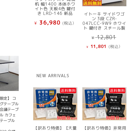
机 幅1400 本体ホワ
イト色 天板4色 鍵付
き LRD-146 新品
イトーキ サイドワゴ
ン 3段 CZR-
36,980
¥
(税込）
047LCC-9W9 ホワイ
ト 鍵付き スチール製
元
12,801
¥
の
現
11,801
(税込）
¥
価
在
格
の
は
価
¥ 12
格
NEW ARRIVALS
で
は
し
¥ 11,801
た。
で
す。
限定】 コ
ングテーブル
 会議テーブ
ル カフェ
ドテーブル
【訳あり特価】【大量
【訳あり特価】非常用