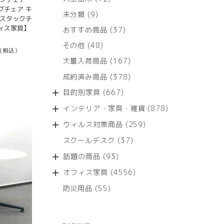
個
グチェア キ
9
未分類
9
の
 スタックチ
個
ィス家具】
商
37
おすすめ商品
37
の
品
個
商
48
その他
48
の
(税込）
品
個
商
167
大量入荷商品
167
の
品
個
商
378
成約済み商品
378
の
品
個
商
667
目的別家具
667
の
品
個
商
878
インテリア・家具・雑貨
878
の
品
個
商
259
ウィルス対策商品
259
の
品
個
商
37
スクールデスク
37
の
品
個
商
93
話題の商品
93
の
品
個
商
4556
オフィス家具
4556
の
品
個
商
55
防災用品
55
の
品
個
商
の
品
商