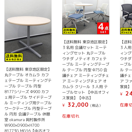
【送料無料 東京地区限定】
【送料
３名用 会議セット ミーテ
３人用
ィングセット 丸テーブル
ィング
ウチダ ノティオ カフェテ
ウチダ
ーブル ミーティングテーブ
ーブル
【送料無料 東京地区限定】
ル テーブル 円型 Φ750 会
ル テー
丸テーブル オカムラ カフ
議チェア ミーティングチェ
議チェ
ェテーブル ミーティングテ
ア ミーティングチェア オ
ア フ
ーブル テーブル 円型
カムラ クリール ３人用 テ
家具】
8177シリーズ Φ900 カフ
ーブルセット 【中古オフィ
24
¥
ェ用テーブル サイドテーブ
ス家具】【中古】
ル ミーティング用テーブル
32,000
在庫
¥
(税込）
ワークテーブル 円型テーブ
ル 円形 会議テーブル 休憩
在庫切れ
室 okamura 岡村製作所
W900×D900×H700
81773G MG16【中古オフ