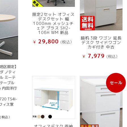
限定2セット オフィス
デスクセット 幅
1000mm メッシュチ
ェア プラス SH2-
106H WM 新品
脇机 3段 ワゴン 延長
29,800
¥
(税込）
デスク サイドワゴン
カギ付き 中古
7,979
¥
(税込）
京地区限定】
ダ ノティ
ル ミーテ
セール
 テーブル
販
io 内田洋行
売
中
20 TS4I-
の
オフィス家
商
品
(税込）
オフィスデスク 両袖