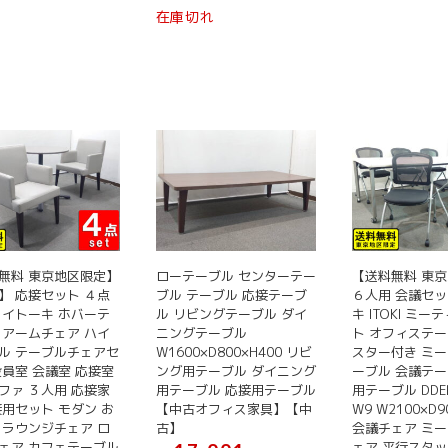
格
の
在庫切れ
は
価
¥ 88,800
格
で
は
し
¥ 77,800
た。
で
す。
無料 東京地区限定】
ローテーブル センターテー
【送料無料 東
】 応接セット ４点
ブル テーブル 応接テーブ
６人用 会議セッ
 イトーキ ホバーテ
ル リビングテーブル ダイ
キ ITOKI ミ
 アームチェア ハイ
ニングテーブル
ト オフィステー
ル テーブルチェアセ
W1600×D800×H400 リビ
スター付き ミ
役員室 会議室 応接室
ング用テーブル ダイニング
ーブル 会議テー
ファ ３人用 応接家
用テーブル 応接用テーブル
用テーブル DDEP
接用セット モダン お
【中古オフィス家具】【中
W9 W2100×D9
 ラウンジチェア ロ
古】
会議チェア ミ
ェア カフェテーブル
ェア 平行スタ