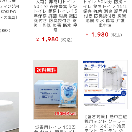
720 会議
入荷】非常用トイレ
トイレ 50回分 防災ト
ーティング用
50回分 在庫豊富 防災
イレ 簡易トイレ 15年
トイレ 簡易トイレ 15
保存 抗菌 消臭 凝固剤
KOKUYO
年保存 抗菌 消臭 凝固
付き 防臭袋付き 災害
フィス家具】
剤付き 防臭袋付き 防
地震 断水 停電 介護
災士監修 災害 断水 停
車中泊
電
(税込）
1,980
¥
(税込）
1,980
¥
(税込）
【暑さ対策】熱中症避
難用テント クーラー
テント スポット冷房
災害用トイレ 150回
テント スイデン SS-
分 セット 簡易トイレ