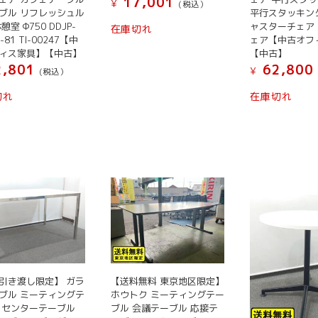
17,001
¥
(税込）
ブル リフレッシュル
平行スタッキン
憩室 Φ750 DDJP-
ャスターチェア
在庫切れ
-81 TI-00247【中
ェア【中古オフ
ィス家具】【中古】
【中古】
,801
62,800
¥
(税込）
切れ
在庫切れ
引き渡し限定】 ガラ
【送料無料 東京地区限定】
ブル ミーティングテ
ホウトク ミーティングテー
 センターテーブル
ブル 会議テーブル 応接テ