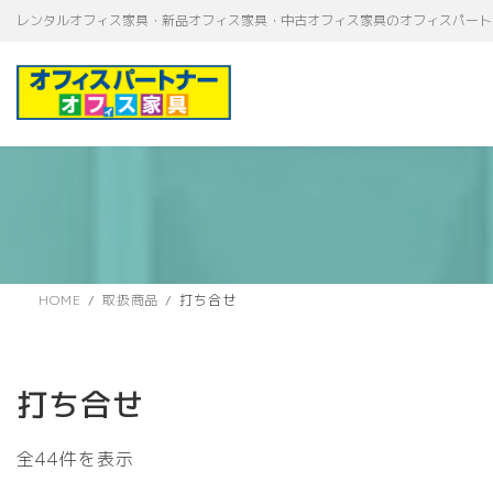
コ
ナ
レンタルオフィス家具・新品オフィス家具・中古オフィス家具のオフィスパート
ン
ビ
テ
ゲ
ン
ー
ツ
シ
へ
ョ
ス
ン
キ
に
ッ
移
プ
動
HOME
取扱商品
打ち合せ
打ち合せ
新
全44件を表示
し