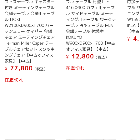
フィステーブル キャスター
ブル テーブル 円型 LTF-
応接テ
付き ミーティングテーブル
416 Φ900 カフェ用テーブ
ブル 
会議テーブル 会議用テーブ
ル サイドテーブル ミーテ
ニング
ル ITOKI
ィング用テーブル ワークテ
W135
W2100×D900×H700 ハー
ーブル 円型テーブル 円形
IKE
マンミラー ケイパー 会議
会議テーブル 休憩室
【中古
チェア ミーティングチェア
KOKUYO
4,
¥
Herman Miller Caper テー
W900×D900×H700【中古
ブルチェアセット スタッキ
オフィス家具】【中古】
ングチェア【中古オフィス
12,800
¥
(税込）
家具】【中古】
77,800
在庫切れ
¥
(税込）
在庫切れ