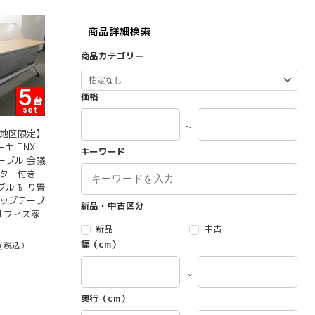
商品詳細検索
商品カテゴリー
価格
～
京地区限定】
キ TNX
キーワード
ーブル 会議
スター付き
ブル 折り畳
ラップテーブ
新品・中古区分
古オフィス家
新品
中古
幅（cm）
(税込）
～
奥行（cm）