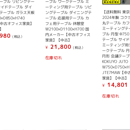
ーブル リビングテー
ーブル ワークテーブル ミ
サイドテーブル ダイ
ーティング用テーブル リビ
【送料無料 東
テーブル ガラス天板
ングテーブル ダイニングテ
2024年製 コク
0×D850×H740
ーブル 応接用テーブル カ
丸テーブル カ
A【中古オフィス家具】
フェ用テーブル 休憩室
ミーティングテ
】
W2100×D1100×H700 国
ブル 円型 Φ75
内メーカー【中古オフィス
980
(税込）
テーブル サイ
家具】【中古】
ミーティング用
21,800
¥
(税込）
ークテーブル 
円形 会議テーブ
在庫切れ
KOKUYO JUTO
W750×D750×H
JTE7MAW【
家具】【中古】
14,801
¥
在庫切れ