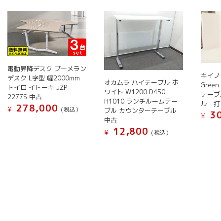
い
順
電動昇降デスク ブーメラン
キイノ
デスク L字型 幅2000mm
オカムラ ハイテーブル ホ
Green
トイロ イトーキ JZP-
ワイト W1200 D450
テーブ
2277S 中古
H1010 ランチルームテー
ル 打
278,000
¥
(税込）
ブル カウンターテーブル
30
¥
中古
12,800
¥
(税込）