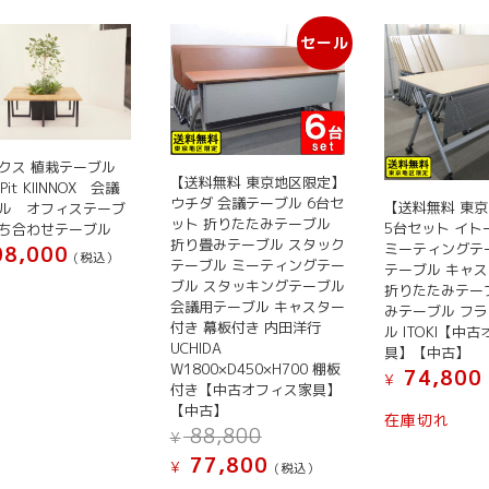
セール
クス 植栽テーブル
【送料無料 東京地区限定】
 Pit KIINNOX 会議
ウチダ 会議テーブル 6台セ
【送料無料 東
ル オフィステーブ
ット 折りたたみテーブル
5台セット イトー
ち合わせテーブル
折り畳みテーブル スタック
ミーティングテ
8,000
(税込）
テーブル ミーティングテー
テーブル キャ
ブル スタッキングテーブル
折りたたみテー
会議用テーブル キャスター
みテーブル フ
付き 幕板付き 内田洋行
ル ITOKI【中
UCHIDA
具】【中古】
W1800×D450×H700 棚板
74,800
¥
付き【中古オフィス家具】
【中古】
在庫切れ
元
88,800
¥
の
現
77,800
¥
(税込）
価
在