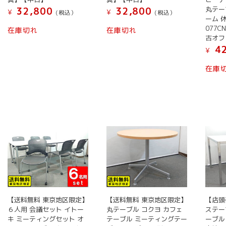
丸テー
32,800
32,800
¥
¥
(税込）
(税込）
ーム 休
077CN
在庫切れ
在庫切れ
古オフ
42
¥
在庫
【送料無料 東京地区限定】
【送料無料 東京地区限定】
【店頭
６人用 会議セット イトー
丸テーブル コクヨ カフェ
ステー
キ ミーティングセット オ
テーブル ミーティングテー
ーブル