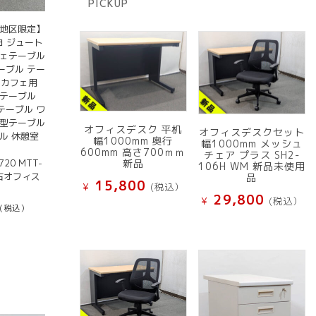
PICKUP
品
京地区限定】
ヨ ジュート
フェテーブル
ーブル テー
0 カフェ用
ドテーブル
テーブル ワ
円型テーブル
オフィスデスク 平机
オフィスデスクセット
ル 休憩室
幅1000mm 奥行
幅1000mm メッシュ
600mm 高さ700ｍｍ
チェア プラス SH2-
720 MTT-
新品
106H WM 新品未使用
中古オフィス
品
15,800
¥
(税込）
29,800
¥
(税込）
(税込）