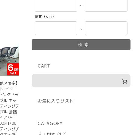
～
高さ（cm）
～
検索
CART
京地区限定】
ト イトー
ーティングセッ
ブル キャ
お気に入りリスト
ーティングテ
ブル 会議
-219F-
00×H700
CATAGORY
ーティングチ
12
人工樹木
12
ックチェア