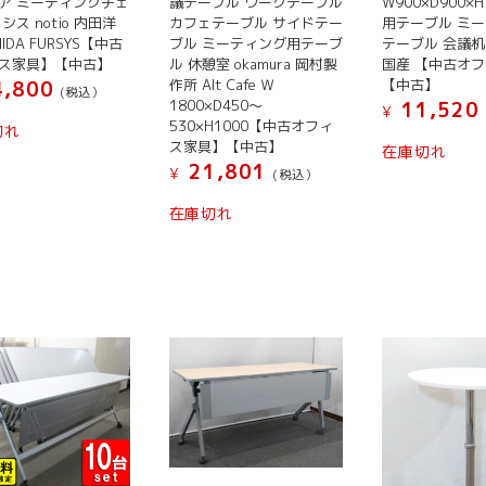
ア ミーティングチェ
議テーブル ワークテーブル
W900×D900×H
シス notio 内田洋
カフェテーブル サイドテー
用テーブル ミ
HIDA FURSYS【中古
ブル ミーティング用テーブ
テーブル 会議机 
ス家具】【中古】
ル 休憩室 okamura 岡村製
国産 【中古オ
作所 Alt Cafe Ｗ
【中古】
,800
(税込）
1800×D450～
11,520
¥
530×H1000【中古オフィ
切れ
ス家具】【中古】
在庫切れ
21,801
¥
(税込）
在庫切れ