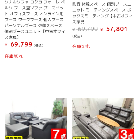
ソナルソファ コクヨ フォーレ ペ
防音 休憩スペース 個別ブースユ
ルソ ブース型ソファ ブースセッ
ニット ミーティングスペース ボ
ト オフィスブース オンライン用
ックスミーティング【中古オフィ
ブース ワークブース 個人ブース
ス家具
パーソナルブース 休憩スペース
元
現
69,799
57,801
¥
¥
個別ブースユニット【中古オフィ
の
在
(税込）
ス家具】
価
の
69,799
格
価
¥
(税込）
在庫切れ
は
格
¥ 69,799
は
在庫切れ
で
¥ 57,
し
で
た。
す。