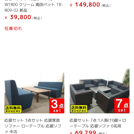
き
ま
149,800
W1800 クリーム 高田ベット TB-
あ
り
¥
(税込）
ま
す
809-02 新品
り
ま
す
39,800
ま
す。
¥
(税込）
す。
オ
在庫切れ
オ
プ
プ
シ
シ
ョ
ョ
ン
ン
は
は
商
商
品
品
ペ
ペ
ー
ー
ジ
ジ
か
か
ら
ら
選
選
択
択
で
で
き
応接セット 3点セット 応接家具
応接セット 7点 1人掛け6脚＋ロ
き
ま
ソファー ローテーブル 応接ソフ
ーテーブル 応接ソファ 6名用
ま
す
ァ 中古
69,799
¥
(税込）