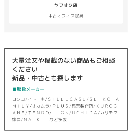
ヤフオク店
中古オフィス家具
大量注文や掲載のない商品もご相談
ください
新品・中古とも探します
■取扱メーカー
コクヨ/イトーキ/ＳＴＬＥＥＣＡＳＥ/ＳＥＩＫＯＦＡ
ＭＩＬＹ/オカムラ/ＰＬＵＳ/稲葉製作所/ＫＵＲＯＧ
ＡＮＥ/ＴＥＮＤＯ/ＬＩＯＮ/ＵＣＨＩＤＡ/カリモク
家具/ＮＡＩＫＩ など多数