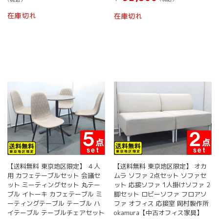
価
の
格
価
在庫切れ
在庫切れ
は
格
¥ 59,800
は
で
¥ 49,800
し
で
た。
す。
【送料無料 東京地区限定】 ４人
【送料無料 東京地区限定】 オカ
用 カフェテーブルセット 会議セ
ムラ ソファ 2点セット ソファセ
ット ミーティングセット 丸テー
ット 応接ソファ 1人掛けソファ 2
ブル イトーキ カフェテーブル ミ
脚セット ロビーソファ フロアソ
ーティングテーブル テーブル ハ
ファ オフィス 応接室 岡村製作所
イテーブル テーブルチェアセット
okamura【中古オフィス家具】