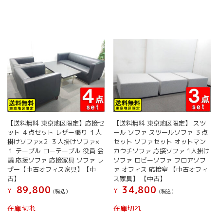
で
¥ 6
し
で
た。
す
【送料無料 東京地区限定】応接セ
【送料無料 東京地区限定】 スツ
ット ４点セット レザー張り １人
ール ソファ スツールソファ ３点
掛けソファ×２ ３人掛けソファ×
セット ソファセット オットマン
１ テーブル ローテーブル 役員 会
カウチソファ 応接ソファ 1人掛け
議 応接ソファ 応接家具 ソファ レ
ソファ ロビーソファ フロアソフ
ザー【中古オフィス家具】【中
ァ オフィス 応接室 【中古オフィ
古】
ス家具】 【中古】
89,800
34,800
¥
¥
(税込）
(税込）
在庫切れ
在庫切れ