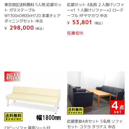
東京地区送料無料 5人用 応接セッ
応接セット 4名用 ２人掛けソファ
ン
が
ト ガラステーブル
ー×1 １人掛けソファー×2 ローテ
が
あ
W1300×D800×H720 本革チェア
ーブル RFヤマカワ 中古
あ
り
ダイニングセット 中古
53,801
り
¥
ま
(税込）
298,000
¥
ま
す。
(税込）
こ
在庫切れ
す。
オ
こ
の
オ
プ
の
商
プ
シ
商
品
シ
ョ
品
に
ョ
ン
に
は
ン
は
は
複
は
商
複
数
商
品
数
の
品
ペ
の
バ
ペ
ー
バ
リ
ー
ジ
リ
エ
ジ
か
エ
ー
か
ら
ー
シ
ら
選
シ
ョ
選
択
ョ
ン
択
で
応接家具4点セット 5名用 ソファ
ン
が
で
き
セット コクヨ タウナス 中古
が
ロビーソファ 背部シート付
あ