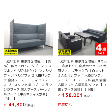
で
¥ 57,800
し
で
た。
す。
【送料無料 東京地区限定】 【美
【送料無料 東京地区限定】オカム
品】 限定２台 ワークブース アス
ラ 応接セット 応接用セット 応接
プルンド ASPLUND パーソナルソ
用ソファ ブラック色 ４点セット
ファ パネルソファ ２人掛けソフ
３人掛けソファ １人掛けソファ
ァ 会議ブース ミーティングブー
テーブル ローテーブル 役員 会議
ス ブースソファ 集中ブース ラウ
応接ソファ 応接家具 ソファ 【中
ンジブース 個人ブース パーソナ
古オフィス家具】【中古】
ルブース【中古オフィス家具】
138,001
¥
(税込）
【中古】
49,800
在庫切れ
¥
(税込）