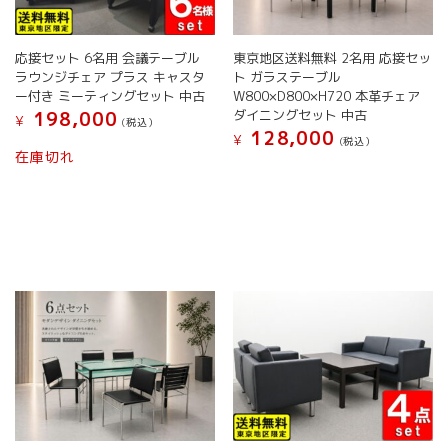
応接セット 6名用 会議テーブル
東京地区送料無料 2名用 応接セッ
ラウンジチェア プラス キャスタ
ト ガラステーブル
ー付き ミーティングセット 中古
W800×D800×H720 本革チェア
ダイニングセット 中古
198,000
¥
(税込）
128,000
¥
(税込）
こ
在庫切れ
こ
の
の
商
商
品
品
に
に
は
は
複
複
数
数
の
の
バ
バ
リ
リ
エ
エ
ー
ー
シ
シ
ョ
ョ
ン