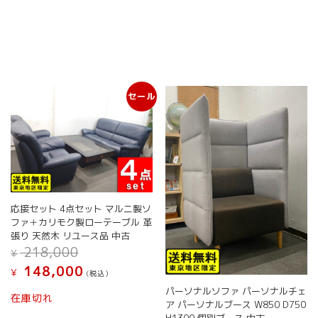
セール
応接セット 4点セット マルニ製ソ
ファ＋カリモク製ローテーブル 革
張り 天然木 リユース品 中古
元
218,000
¥
の
現
148,000
¥
価
(税込）
在
格
パーソナルソファ パーソナルチェ
の
在庫切れ
は
ア パーソナルブース W850 D750
価
¥ 218,000