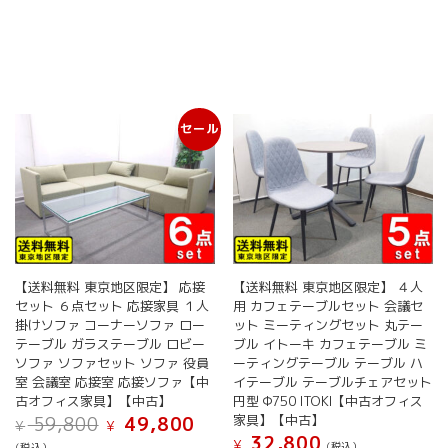
セール
【送料無料 東京地区限定】 応接
【送料無料 東京地区限定】 ４人
セット ６点セット 応接家具 １人
用 カフェテーブルセット 会議セ
掛けソファ コーナーソファ ロー
ット ミーティングセット 丸テー
テーブル ガラステーブル ロビー
ブル イトーキ カフェテーブル ミ
ソファ ソファセット ソファ 役員
ーティングテーブル テーブル ハ
室 会議室 応接室 応接ソファ【中
イテーブル テーブルチェアセット
古オフィス家具】【中古】
円型 Φ750 ITOKI【中古オフィス
元
現
家具】【中古】
59,800
49,800
¥
¥
の
在
32,800
¥
(税込）
(税込）