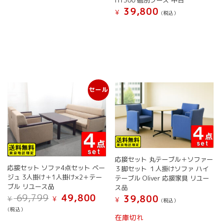
H1300 個別ブース 中古
格
で
は
39,800
¥
し
(税込）
¥ 148,000
た。
で
す。
セール
応接セット 丸テーブル＋ソファー
応接セット ソファ4点セット ベー
３脚セット １人掛けソファ ハイ
ジュ 3人掛け＋1人掛け×2＋テー
テーブル Oliver 応接家具 リユー
ブル リユース品
ス品
元
現
69,799
49,800
39,800
¥
¥
¥
(税込）
の
在
(税込）
価
の
在庫切れ