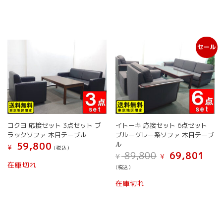
商
商
品
品
に
に
は
は
複
複
セール
数
数
の
の
バ
バ
リ
リ
エ
エ
ー
ー
シ
シ
ョ
ョ
コクヨ 応接セット 3点セット ブ
イトーキ 応接セット 6点セット
ン
ン
ラックソファ 木目テーブル
ブルーグレー系ソファ 木目テーブ
が
が
ル
59,800
¥
(税込）
あ
あ
元
現
89,800
69,801
¥
¥
り
り
の
在
在庫切れ
(税込）
ま
ま
価
の
格
価
す。
す。
在庫切れ
は
格
オ
オ
¥ 89,800
は
プ
プ
で
¥ 69,
シ
シ
し
で
ョ
ョ