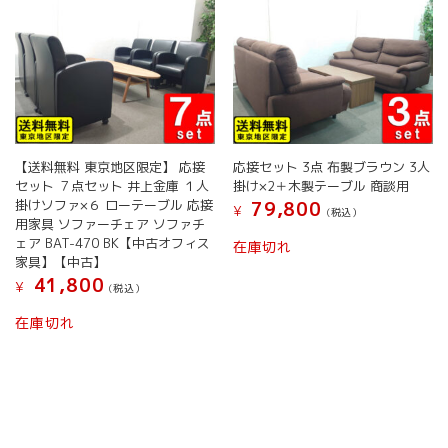
【送料無料 東京地区限定】 応接
応接セット 3点 布製ブラウン 3人
セット ７点セット 井上金庫 １人
掛け×2＋木製テーブル 商談用
掛けソファ×６ ローテーブル 応接
79,800
¥
(税込）
用家具 ソファーチェア ソファチ
ェア BAT-470 BK【中古オフィス
在庫切れ
家具】【中古】
41,800
¥
(税込）
在庫切れ