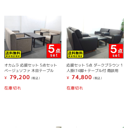
た。
す。
ン
ン
は
は
商
商
品
品
ペ
ペ
ー
ー
ジ
ジ
か
か
ら
ら
選
選
択
択
オカムラ 応接セット 5点セット
応接セット 5点 ダークブラウン 1
で
で
ベージュソファ 木目テーブル
人掛け4脚＋テーブル付 商談用
き
き
79,200
74,800
¥
¥
(税込）
(税込）
ま
ま
す
す
在庫切れ
在庫切れ