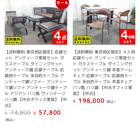
セール
【送料無料 東京地区限定】応接セ
【送料無料 東京地区限定】４人用
ット アンティーク家具セット ガ
応接セット アンティーク家具セッ
ラステーブル ダイニングセット
ト ガラステーブル ダイニングセ
アンティーク調 応接テーブル 応
ット アンティーク調 本革アーム
接用テーブル 多目的テーブル ア
チェア 応接テーブル 応接用テー
ンティーク調ソファ－ アンティー
ブル 多目的テーブル 本革チェア
ク調ソファ アンティーク調テーブ
バリ風 バリ調 【中古オフィス家
ル アジアン バリ風 ヴィンテージ
具】【中古】
バリ調 【中古オフィス家具】【中
198,000
¥
(税込）
古】
元
現
74,800
57,800
¥
¥
の
在
(税込）
価
の
格
価
は
格
¥ 74,800
は