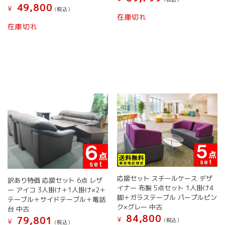
す
49,800
¥
(税込）
在庫切れ
在庫切れ
応接セット スチールケース デザ
訳あり特価 応接セット 6点 レザ
イナー 布製 5点セット 1人掛け4
ー アイコ 3人掛け＋1人掛け×2＋
脚＋ガラステーブル パープルピン
テーブル＋サイドテーブル＋電話
ク×グレー 中古
台 中古
84,800
79,801
¥
(税込）
¥
(税込）