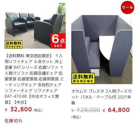
セール
【送料無料 東京地区限定】 １人
用ソファチェア ６点セット 井上
金庫 BATシリーズ 応接ソファ １
人掛けソファ 応接会議チェア 応
接家具 応接室家具 応接用家具 ミ
ーティングチェア 多目的チェア
ソファーチェア ソファチェア
オカムラ ブレスタ 2人用ブースセ
BAT-470 BK【中古オフィス家
ット パネル・テーブル付 2021年
具】【中古】
製
32,800
元
現
128,000
64,800
¥
¥
¥
(税込）
の
在
(税込）
価
の
在庫切れ
格
価
は
格
¥ 128,000
は