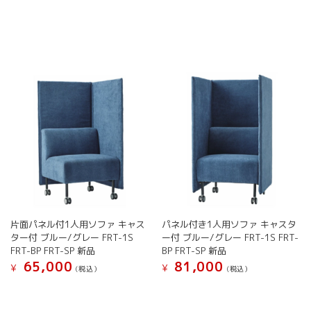
で
¥ 39,
し
で
た。
す。
片面パネル付1人用ソファ キャス
パネル付き1人用ソファ キャスタ
ター付 ブルー/グレー FRT-1S
ー付 ブルー/グレー FRT-1S FRT-
FRT-BP FRT-SP 新品
BP FRT-SP 新品
65,000
81,000
¥
¥
(税込）
(税込）
こ
こ
の
の