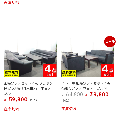
格
価
在庫切れ
は
格
¥ 69,799
は
で
¥ 49,800
し
で
た。
す。
セール
応接ソファセット 4点 ブラック
イトーキ 応接ソファセット 4点
合皮 3人掛＋1人掛×2＋木目テー
布張りソファ 木目テーブル付
元
現
ブル
64,800
39,800
¥
¥
の
在
59,800
¥
(税込）
(税込）
価
の
格
価
在庫切れ
在庫切れ
は
格
¥ 64,800
は