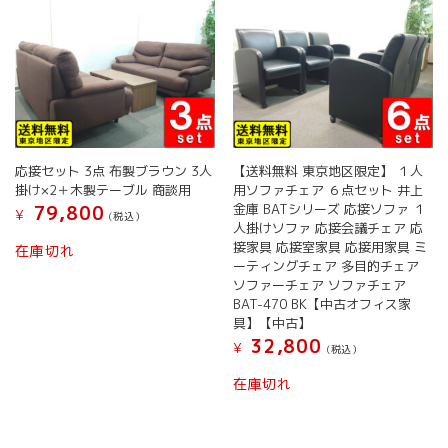
応接セット 3点 布製ブラウン 3人
【送料無料 東京地区限定】 １人
掛け×2＋木製テーブル 商談用
用ソファチェア ６点セット 井上
金庫 BATシリーズ 応接ソファ １
79,800
¥
(税込）
人掛けソファ 応接会議チェア 応
接家具 応接室家具 応接用家具 ミ
在庫切れ
ーティングチェア 多目的チェア
ソファーチェア ソファチェア
BAT-470 BK【中古オフィス家
具】【中古】
32,800
¥
(税込）
在庫切れ