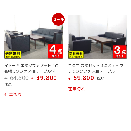
セール
イトーキ 応接ソファセット 4点
コクヨ 応接セット 3点セット ブ
布張りソファ 木目テーブル付
ラックソファ 木目テーブル
元
現
64,800
39,800
59,800
¥
¥
¥
(税込）
の
在
(税込）
価
の
在庫切れ
格
価
在庫切れ
は
格
¥ 64,800
は
で
¥ 39,800
し
で
た。
す。