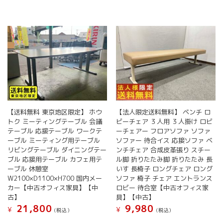
【送料無料 東京地区限定】 ホウ
【法人限定送料無料】 ベンチ ロ
トク ミーティングテーブル 会議
ビーチェア ３人用 ３人掛け ロビ
テーブル 応接テーブル ワークテ
ーチェアー フロアソファ ソファ
ーブル ミーティング用テーブル
ソファー 待合イス 応接ソファ ベ
リビングテーブル ダイニングテー
ンチチェア 合成皮革張り スチー
ブル 応接用テーブル カフェ用テ
ル脚 折りたたみ脚 折りたたみ 長
ーブル 休憩室
いす 長椅子 ロングチェア ロング
W2100×D1100×H700 国内メー
ソファ 椅子 チェア エントランス
カー【中古オフィス家具】【中
ロビー 待合室【中古オフィス家
古】
具】【中古】
21,800
9,980
¥
¥
(税込）
(税込）