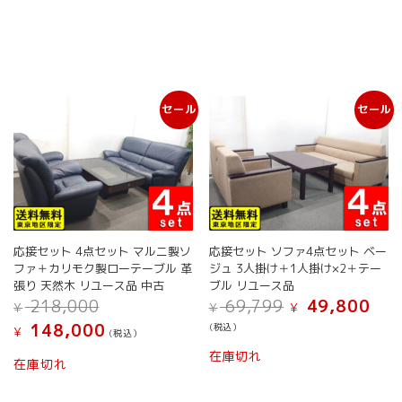
オ
プ
シ
ョ
ン
は
セール
セール
商
品
ペ
ー
ジ
か
ら
選
応接セット 4点セット マルニ製ソ
応接セット ソファ4点セット ベー
択
ファ＋カリモク製ローテーブル 革
ジュ 3人掛け＋1人掛け×2＋テー
で
張り 天然木 リユース品 中古
ブル リユース品
き
元
元
現
218,000
69,799
49,800
¥
¥
¥
ま
の
の
在
現
148,000
す
(税込）
¥
価
価
の
(税込）
在
格
格
価
在庫切れ
の
在庫切れ
は
は
格
価
¥ 218,000
¥ 69,799
は
格
で
で
¥ 49,