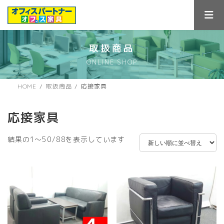
コ
ナ
ン
ビ
テ
ゲ
ン
ー
ツ
シ
取扱商品
へ
ョ
ONLINE SHOP
ス
ン
キ
に
ッ
移
HOME
取扱商品
応接家具
プ
動
応接家具
新
結果の1～50/88を表示しています
し
い
順