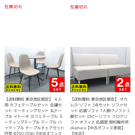
格
価
在庫切れ
在庫切れ
は
格
¥ 59,800
は
で
¥ 49,800
し
で
た。
す。
【送料無料 東京地区限定】 ４人
【送料無料 東京地区限定】 オカ
用 カフェテーブルセット 会議セ
ムラ ソファ 2点セット ソファセ
ット ミーティングセット 丸テー
ット 応接ソファ 1人掛けソファ 2
ブル イトーキ カフェテーブル ミ
脚セット ロビーソファ フロアソ
ーティングテーブル テーブル ハ
ファ オフィス 応接室 岡村製作所
イテーブル テーブルチェアセット
okamura【中古オフィス家具】
円型 Φ750 ITOKI【中古オフィス
【中古】