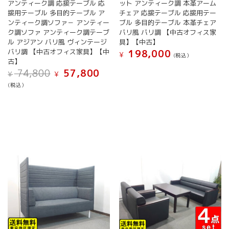
アンティーク調 応接テーブル 応
ット アンティーク調 本革アーム
接用テーブル 多目的テーブル ア
チェア 応接テーブル 応接用テー
ンティーク調ソファ－ アンティー
ブル 多目的テーブル 本革チェア
ク調ソファ アンティーク調テーブ
バリ風 バリ調 【中古オフィス家
ル アジアン バリ風 ヴィンテージ
具】【中古】
バリ調 【中古オフィス家具】【中
198,000
¥
(税込）
古】
元
現
74,800
57,800
¥
¥
の
在
(税込）
価
の
格
価
は
格
¥ 74,800
は
で
¥ 57,800
し
で
た。
す。