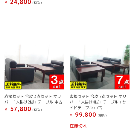
24,800
¥
(税込）
こ
の
商
品
に
は
複
数
の
バ
リ
エ
ー
シ
ョ
応接セット 合皮 3点セット オリ
応接セット 合皮 7点セット オリ
ン
バー 1人掛け2脚＋テーブル 中古
バー 1人掛け4脚＋テーブル＋サ
が
イドテーブル 中古
57,800
¥
(税込）
あ
99,800
¥
(税込）
り
ま
在庫切れ
す。