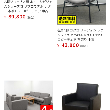
応接ソファ 3人用 ル・コルビジェ
ン
ン
LCシリーズ風 リプロモデル レザ
が
が
ー 本革 LC2 ロビーチェア 中古
あ
あ
89,800
¥
り
(税込）
り
ま
こ
ま
す。
の
す。
在庫4脚 コクヨ ノーション ラウ
オ
商
オ
ンジチェア W800 D700 H1190
プ
品
プ
ロビーチェア 布張り 中古
シ
に
シ
43,800
¥
(税込）
ョ
は
ョ
ン
こ
複
ン
は
の
数
は
商
商
の
商
品
品
バ
品
ペ
に
リ
ペ
ー
は
エ
ー
ジ
複
ー
ジ
か
数
シ
か
ら
の
ョ
ら
選
バ
ン
選
択
リ
が
択
で
エ
あ
で