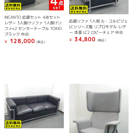
INCANTO 応接セット 4点セット
応接ソファ 1人用 ル・コルビジェ
レザー 3人掛けソファ 1人掛けソ
LCシリーズ風 リプロモデル レザ
ファ×2 センターテーブル TOKIO
ー 本革 LC2 ロビーチェア 中古
ブラック 中古
34,800
¥
128,000
(税込）
¥
(税込）
こ
こ
の
の
商
商
品
品
に
に
は
は
複
複
数
数
の
の
バ
バ
リ
リ
エ
エ
ー
ー
シ
シ
ョ
ョ