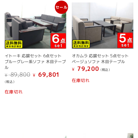
セール
イトーキ 応接セット 6点セット
オカムラ 応接セット 5点セット
ブルーグレー系ソファ 木目テーブ
ベージュソファ 木目テーブル
ル
79,200
¥
(税込）
元
現
89,800
69,801
¥
¥
の
在
在庫切れ
(税込）
価
の
格
価
在庫切れ
は
格
¥ 89,800
は
で
¥ 69,801
し
で
た。
す。