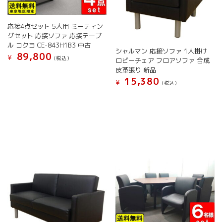
き
ー
り
き
ま
シ
ま
ま
す
ョ
す。
す
応接4点セット 5人用 ミーティン
ン
オ
グセット 応接ソファ 応接テーブ
が
プ
ル コクヨ CE-843H1B3 中古
シャルマン 応接ソファ 1人掛け
あ
シ
89,800
¥
(税込）
ロビーチェア フロアソファ 合成
り
ョ
皮革張り 新品
こ
ま
ン
15,380
の
す。
¥
は
(税込）
商
オ
商
品
プ
品
に
シ
ペ
は
ョ
ー
複
ン
ジ
数
は
か
の
商
ら
バ
品
選
リ
ペ
択
エ
ー
で
ー
ジ
き
シ
か
ま
ョ
ら
す
ン
選