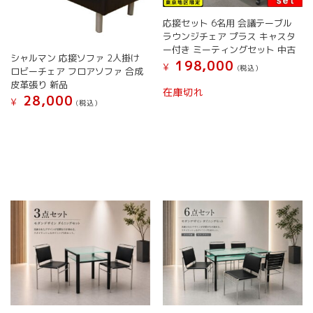
が
択
応接セット 6名用 会議テーブル
あ
で
ラウンジチェア プラス キャスタ
り
き
ー付き ミーティングセット 中古
ま
ま
シャルマン 応接ソファ 2人掛け
198,000
す。
¥
す
(税込）
ロビーチェア フロアソファ 合成
オ
皮革張り 新品
こ
在庫切れ
プ
28,000
の
¥
(税込）
シ
商
ョ
品
ン
に
は
は
商
複
品
数
ペ
の
ー
バ
ジ
リ
か
エ
ら
ー
選
シ
択
ョ
で
ン
き
が