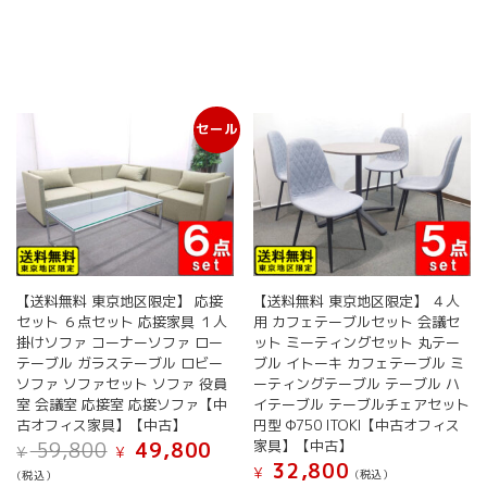
セール
【送料無料 東京地区限定】 応接
【送料無料 東京地区限定】 ４人
セット ６点セット 応接家具 １人
用 カフェテーブルセット 会議セ
掛けソファ コーナーソファ ロー
ット ミーティングセット 丸テー
テーブル ガラステーブル ロビー
ブル イトーキ カフェテーブル ミ
ソファ ソファセット ソファ 役員
ーティングテーブル テーブル ハ
室 会議室 応接室 応接ソファ【中
イテーブル テーブルチェアセット
古オフィス家具】【中古】
円型 Φ750 ITOKI【中古オフィス
元
現
家具】【中古】
59,800
49,800
¥
¥
の
在
32,800
¥
(税込）
(税込）
価
の