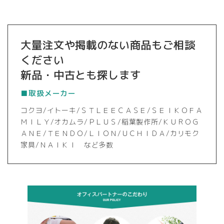
大量注文や掲載のない商品もご相談
ください
新品・中古とも探します
■取扱メーカー
コクヨ/イトーキ/ＳＴＬＥＥＣＡＳＥ/ＳＥＩＫＯＦＡ
ＭＩＬＹ/オカムラ/ＰＬＵＳ/稲葉製作所/ＫＵＲＯＧ
ＡＮＥ/ＴＥＮＤＯ/ＬＩＯＮ/ＵＣＨＩＤＡ/カリモク
家具/ＮＡＩＫＩ など多数