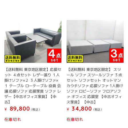
【送料無料 東京地区限定】応接セ
【送料無料 東京地区限定】 スツ
ット ４点セット レザー張り １人
ール ソファ スツールソファ ３点
掛けソファ×２ ３人掛けソファ×
セット ソファセット オットマン
１ テーブル ローテーブル 役員 会
カウチソファ 応接ソファ 1人掛け
議 応接ソファ 応接家具 ソファ レ
ソファ ロビーソファ フロアソフ
ザー【中古オフィス家具】【中
ァ オフィス 応接室 【中古オフィ
古】
ス家具】 【中古】
89,800
34,800
¥
¥
(税込）
(税込）
在庫切れ
在庫切れ