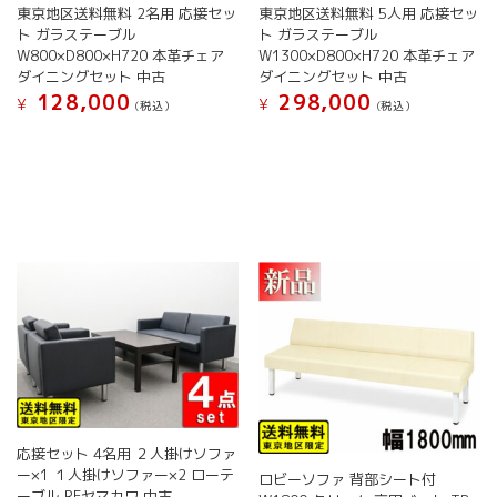
ま
東京地区送料無料 2名用 応接セッ
東京地区送料無料 5人用 応接セッ
あ
す
ト ガラステーブル
ト ガラステーブル
り
W800×D800×H720 本革チェア
W1300×D800×H720 本革チェア
ま
ダイニングセット 中古
ダイニングセット 中古
す。
128,000
298,000
オ
¥
¥
(税込）
(税込）
プ
こ
こ
シ
の
の
ョ
商
商
ン
品
品
は
に
に
商
は
は
品
複
複
ペ
数
数
ー
の
の
ジ
バ
バ
か
リ
リ
ら
エ
エ
選
ー
ー
択
シ
シ
で
ョ
ョ
応接セット 4名用 ２人掛けソファ
き
ン
ン
ー×1 １人掛けソファー×2 ローテ
ロビーソファ 背部シート付
ま
が
が
ーブル RFヤマカワ 中古