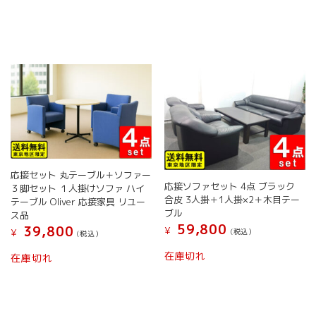
は
し
し
で
¥ 148,000
た。
た。
す。
で
す。
応接セット 丸テーブル＋ソファー
応接ソファセット 4点 ブラック
３脚セット １人掛けソファ ハイ
合皮 3人掛＋1人掛×2＋木目テー
テーブル Oliver 応接家具 リユー
ブル
ス品
59,800
39,800
¥
¥
(税込）
(税込）
在庫切れ
在庫切れ