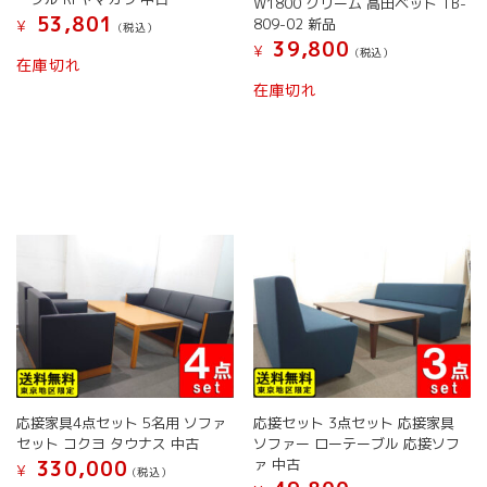
W1800 クリーム 高田ベット TB-
す
あ
あ
53,801
809-02 新品
¥
(税込）
り
り
39,800
¥
(税込）
こ
ま
ま
在庫切れ
の
す。
す。
在庫切れ
商
オ
オ
品
プ
プ
に
シ
シ
は
ョ
ョ
複
ン
ン
数
は
は
の
商
商
バ
品
品
リ
ペ
ペ
エ
ー
ー
ー
ジ
ジ
シ
か
か
ョ
ら
ら
ン
選
選
が
択
択
応接家具4点セット 5名用 ソファ
応接セット 3点セット 応接家具
あ
で
で
セット コクヨ タウナス 中古
ソファー ローテーブル 応接ソフ
り
き
き
ァ 中古
330,000
ま
ま
ま
¥
(税込）