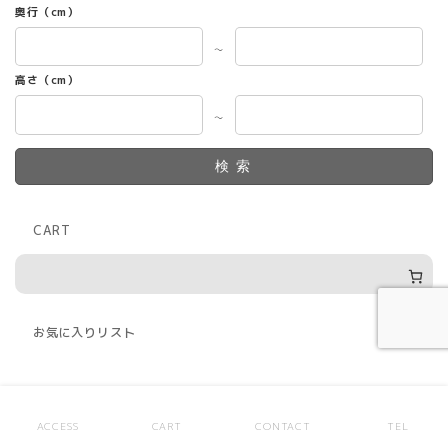
奥行（cm）
～
高さ（cm）
～
検索
CART
お気に入りリスト
CATAGORY
ACCESS
CART
CONTACT
TEL
12
人工樹木
12
個