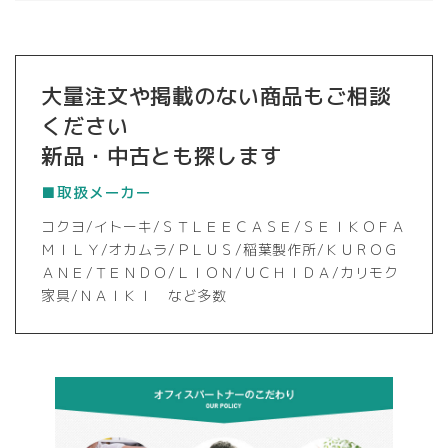
大量注文や掲載のない商品もご相談
ください
新品・中古とも探します
■取扱メーカー
コクヨ/イトーキ/ＳＴＬＥＥＣＡＳＥ/ＳＥＩＫＯＦＡ
ＭＩＬＹ/オカムラ/ＰＬＵＳ/稲葉製作所/ＫＵＲＯＧ
ＡＮＥ/ＴＥＮＤＯ/ＬＩＯＮ/ＵＣＨＩＤＡ/カリモク
家具/ＮＡＩＫＩ など多数