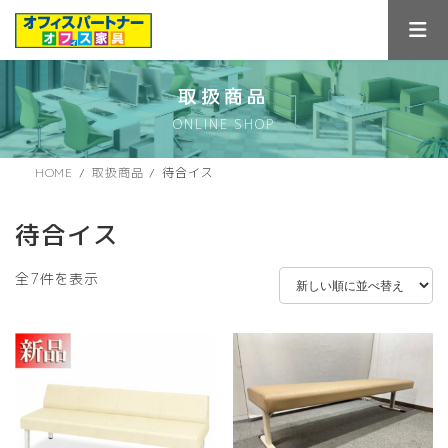
コ
ナ
ン
ビ
テ
ゲ
ン
ー
ツ
シ
取扱商品
へ
ョ
ONLINE SHOP
ス
ン
キ
に
ッ
移
HOME
取扱商品
待合イス
プ
動
待合イス
新
全7件を表示
し
い
順