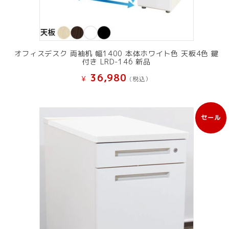
オフィスデスク 両袖机 幅1400 本体ホワイト色 天板4色 鍵
付き LRD-146 新品
36,980
¥
(税込）
セール
販
売
中
の
商
品