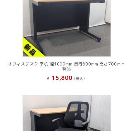
オフィスデスク 平机 幅1000mm 奥行600mm 高さ700ｍｍ
新品
15,800
¥
(税込）