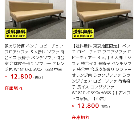
訳あり特価 ベンチ ロビーチェア
【送料無料 東京地区限定】 ベン
フロアソファ ３人掛け ソファ 待
チ ロビーチェア フロアソファ ロ
合イス 長椅子 ベンチソファ 待合
ビーチェアー ３人用 ３人掛け ソ
室 合成皮革張り ソファー オレン
ファ 待合イス 長椅子 ベンチソフ
ジ色 W1810×D590×H658 中古
ァ 待合室 合成皮革張り ソファー
オレンジ色 ラウンジソファ ラウ
12,800
¥
(税込）
ンジチェア ロビーソファ 待合椅
子 長イス ロングソファ
在庫切れ
W1810×D590×H658【中古オフ
ィス家具】【中古】
12,800
¥
(税込）
在庫切れ