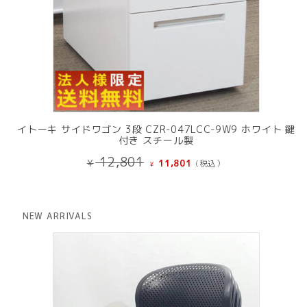
イトーキ サイドワゴン 3段 CZR-047LCC-9W9 ホワイト 鍵
付き スチール製
元
現
12,801
¥
11,801
(税込）
¥
の
在
価
の
格
価
は
格
NEW ARRIVALS
¥ 12,801
は
で
¥ 11,801
し
で
た。
す。