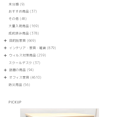
個
9
未分類
9
の
個
商
37
おすすめ商品
37
の
品
個
商
48
その他
48
の
品
個
商
169
大量入荷商品
169
の
品
個
商
378
成約済み商品
378
の
品
個
商
669
目的別家具
669
の
品
個
商
879
インテリア・家具・雑貨
879
の
品
個
商
259
ウィルス対策商品
259
の
品
個
商
37
スクールデスク
37
の
品
個
商
94
話題の商品
94
の
品
個
商
4610
オフィス家具
4610
の
品
個
商
56
防災用品
56
の
品
個
商
の
品
商
PICKUP
品