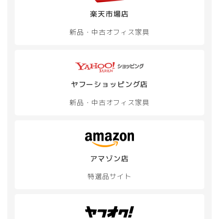
シ
楽天市場店
ョ
ン
新品・中古
オフィス家具
が
あ
り
ま
す。
オ
ヤフーショッピング店
プ
新品・中古
オフィス家具
シ
ョ
ン
は
商
品
アマゾン店
ペ
ー
特選品サイト
ジ
か
ら
選