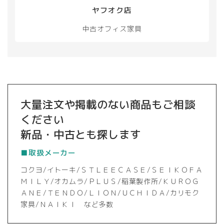
択
ヤフオク店
で
き
中古オフィス家具
ま
す
大量注文や掲載のない商品もご相談
ください
新品・中古とも探します
■取扱メーカー
コクヨ/イトーキ/ＳＴＬＥＥＣＡＳＥ/ＳＥＩＫＯＦＡ
ＭＩＬＹ/オカムラ/ＰＬＵＳ/稲葉製作所/ＫＵＲＯＧ
ＡＮＥ/ＴＥＮＤＯ/ＬＩＯＮ/ＵＣＨＩＤＡ/カリモク
家具/ＮＡＩＫＩ など多数