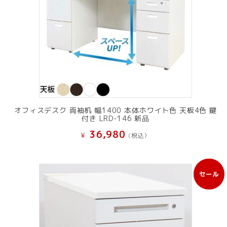
オフィスデスク 両袖机 幅1400 本体ホワイト色 天板4色 鍵
付き LRD-146 新品
36,980
¥
(税込）
セール
販
売
中
の
商
品