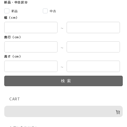
新品・中古区分
新品
中古
幅（cm）
～
奥行（cm）
～
高さ（cm）
～
検索
CART