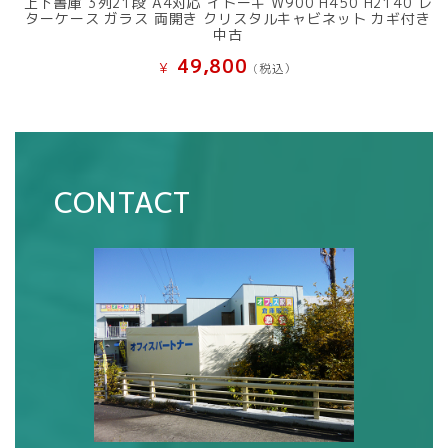
上下書庫 3列21段 A4対応 イトーキ W900 H450 H2140 レ
ターケース ガラス 両開き クリスタルキャビネット カギ付き
中古
49,800
¥
(税込）
CONTACT