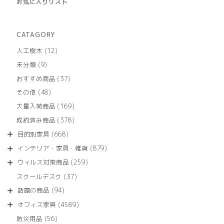
お気に入りリスト
CATAGORY
12
人工樹木
12
個
9
未分類
9
の
個
商
37
おすすめ商品
37
の
品
個
商
48
その他
48
の
品
個
商
169
大量入荷商品
169
の
品
個
商
378
成約済み商品
378
の
品
個
商
668
目的別家具
668
の
品
個
商
879
インテリア・家具・雑貨
879
の
品
個
商
259
ウィルス対策商品
259
の
品
個
商
37
スクールデスク
37
の
品
個
商
94
話題の商品
94
の
品
個
商
4589
オフィス家具
4589
の
品
個
商
56
防災用品
56
の