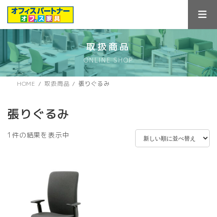
コ
ナ
ン
ビ
テ
ゲ
ン
ー
ツ
シ
取扱商品
へ
ョ
ONLINE SHOP
ス
ン
キ
に
ッ
移
HOME
取扱商品
張りぐるみ
プ
動
張りぐるみ
1件の結果を表示中