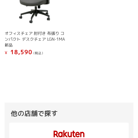
オフィスチェア 肘付き 布張り コ
ンパクト デスクチェア LGN-1MA
新品
18,590
¥
(税込）
こ
の
商
品
に
は
複
数
の
他の店舗で探す
バ
リ
エ
ー