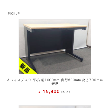
品
個
商
の
品
商
PICKUP
品
オフィスデスク 平机 幅1000mm 奥行600mm 高さ700ｍｍ
新品
15,800
¥
(税込）