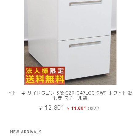
イトーキ サイドワゴン 3段 CZR-047LCC-9W9 ホワイト 鍵
付き スチール製
元
現
12,801
¥
11,801
(税込）
¥
の
在
価
の
格
価
は
格
NEW ARRIVALS
¥ 12,801
は