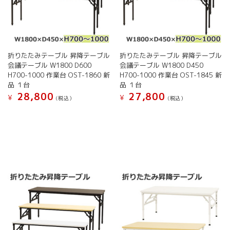
折りたたみテーブル 昇降テーブル
折りたたみテーブル 昇降テーブル
会議テーブル W1800 D600
会議テーブル W1800 D450
H700-1000 作業台 OST-1860 新
H700-1000 作業台 OST-1845 新
品 １台
品 １台
28,800
27,800
¥
¥
(税込）
(税込）
こ
こ
の
の
商
商
品
品
に
に
は
は
複
複
数
数
の
の
バ
バ
リ
リ
エ
エ