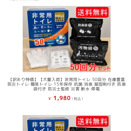
¥ 12,801
は
で
¥ 11,801
し
で
た。
す。
【訳あり特価】【大量入荷】非常用トイレ 50回分 在庫豊富
防災トイレ 簡易トイレ 15年保存 抗菌 消臭 凝固剤付き 防臭
袋付き 防災士監修 災害 断水 停電
1,980
¥
(税込）