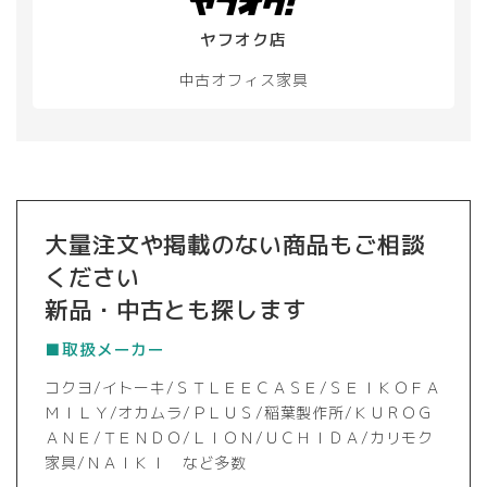
択
ヤフオク店
で
き
中古オフィス家具
ま
す
大量注文や掲載のない商品もご相談
ください
新品・中古とも探します
■取扱メーカー
コクヨ/イトーキ/ＳＴＬＥＥＣＡＳＥ/ＳＥＩＫＯＦＡ
ＭＩＬＹ/オカムラ/ＰＬＵＳ/稲葉製作所/ＫＵＲＯＧ
ＡＮＥ/ＴＥＮＤＯ/ＬＩＯＮ/ＵＣＨＩＤＡ/カリモク
家具/ＮＡＩＫＩ など多数