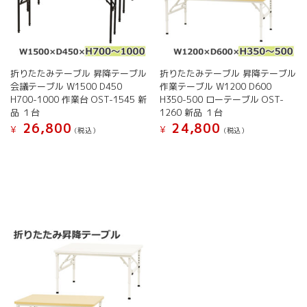
ー
ー
シ
シ
ョ
ョ
ン
ン
が
が
折りたたみテーブル 昇降テーブル
折りたたみテーブル 昇降テーブル
あ
あ
会議テーブル W1500 D450
作業テーブル W1200 D600
り
り
H700-1000 作業台 OST-1545 新
H350-500 ローテーブル OST-
ま
ま
品 １台
1260 新品 １台
す。
す。
26,800
24,800
オ
オ
¥
¥
(税込）
(税込）
プ
プ
こ
こ
シ
シ
の
の
ョ
ョ
商
商
ン
ン
品
品
は
は
に
に
商
商
は
は
品
品
複
複
ペ
ペ
数
数
ー
ー
の
の
ジ
ジ
バ
バ
か
か
リ
リ
ら
ら
エ
エ