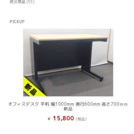
商
55
防災用品
55
の
品
個
商
の
品
商
PICKUP
品
オフィスデスク 平机 幅1000mm 奥行600mm 高さ700ｍｍ
新品
15,800
¥
(税込）