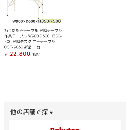
選
選
ー
ー
択
択
シ
シ
で
で
ョ
ョ
き
き
ン
ン
ま
ま
が
が
す
す
折りたたみテーブル 昇降テーブル
あ
あ
作業テーブル W900 D600 H350-
り
り
500 昇降デスク ローテーブル
ま
ま
OST-9060 新品 １台
す。
す。
22,800
オ
オ
¥
(税込）
プ
プ
こ
シ
シ
の
ョ
ョ
商
ン
ン
品
は
は
に
商
商
は
品
品
複
ペ
ペ
数
ー
ー
の
他の店舗で探す
ジ
ジ
バ
か
か
リ
ら
ら
エ
選
選