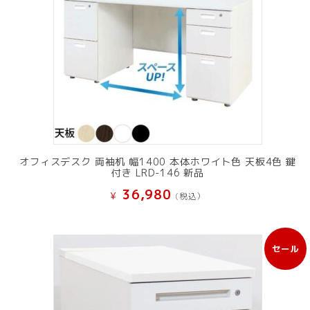
オフィスデスク 両袖机 幅1400 本体ホワイト色 天板4色 鍵
付き LRD-146 新品
36,980
¥
(税込）
セール
販
売
中
の
商