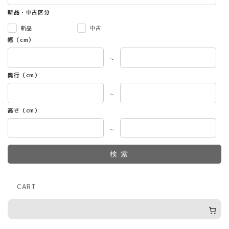
新品・中古区分
新品
中古
幅（cm）
～
奥行（cm）
～
高さ（cm）
～
検索
CART