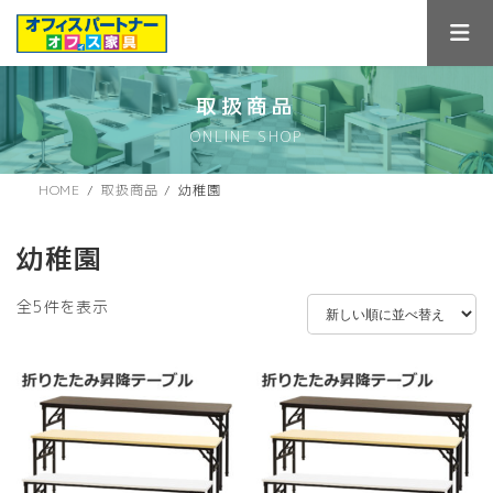
コ
ナ
ン
ビ
テ
ゲ
ン
ー
ツ
シ
取扱商品
へ
ョ
ONLINE SHOP
ス
ン
キ
に
ッ
移
HOME
取扱商品
幼稚園
プ
動
幼稚園
新
全5件を表示
し
い
順