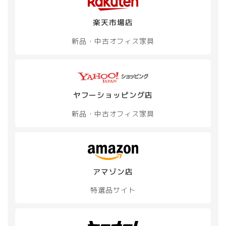
ー
択
択
シ
で
で
楽天市場店
ョ
き
き
ン
ま
ま
新品・中古
オフィス家具
が
す
す
あ
り
ま
す。
オ
ヤフーショッピング店
プ
新品・中古
オフィス家具
シ
ョ
ン
は
商
品
アマゾン店
ペ
ー
特選品サイト
ジ
か
ら
選