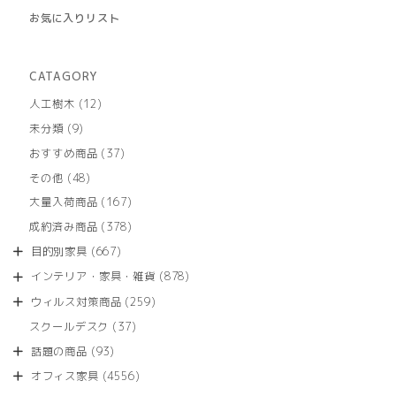
お気に入りリスト
CATAGORY
12
人工樹木
12
個
9
未分類
9
の
個
商
37
おすすめ商品
37
の
品
個
商
48
その他
48
の
品
個
商
167
大量入荷商品
167
の
品
個
商
378
成約済み商品
378
の
品
個
商
667
目的別家具
667
の
品
個
商
878
インテリア・家具・雑貨
878
の
品
個
商
259
ウィルス対策商品
259
の
品
個
商
37
スクールデスク
37
の
品
個
商
93
話題の商品
93
の
品
個
商
4556
オフィス家具
4556
の
品
個