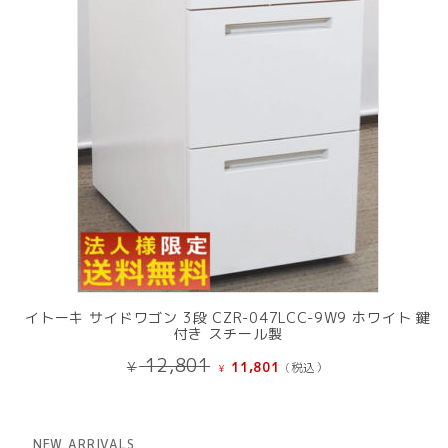
品
イトーキ サイドワゴン 3段 CZR-047LCC-9W9 ホワイト 鍵
付き スチール製
元
現
12,801
¥
11,801
(税込）
¥
の
在
価
の
格
価
は
格
NEW ARRIVALS