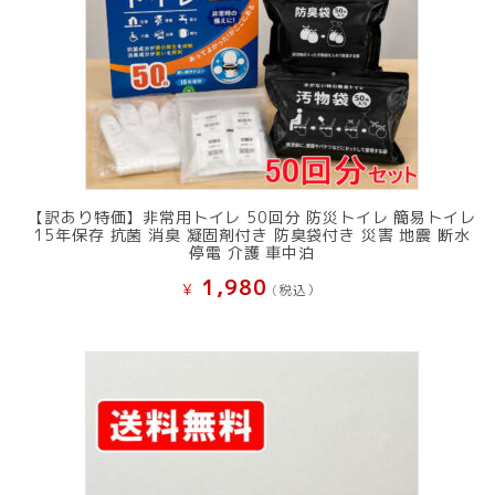
【訳あり特価】非常用トイレ 50回分 防災トイレ 簡易トイレ
15年保存 抗菌 消臭 凝固剤付き 防臭袋付き 災害 地震 断水
停電 介護 車中泊
1,980
¥
(税込）