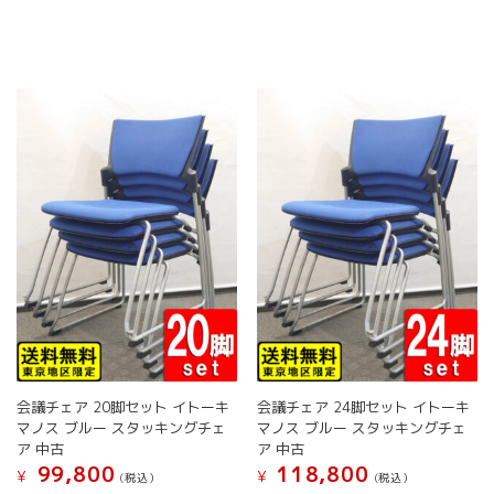
か
か
複
に
ら
ら
数
は
選
選
の
複
択
択
バ
数
で
で
リ
の
き
き
エ
バ
ま
ま
ー
リ
す
す
シ
エ
ョ
ー
ン
シ
が
ョ
あ
ン
り
が
ま
あ
す。
り
オ
ま
プ
す。
シ
オ
ョ
会議チェア 20脚セット イトーキ
会議チェア 24脚セット イトーキ
プ
ン
マノス ブルー スタッキングチェ
マノス ブルー スタッキングチェ
シ
は
ア 中古
ア 中古
ョ
商
99,800
118,800
¥
¥
(税込）
(税込）
ン
品