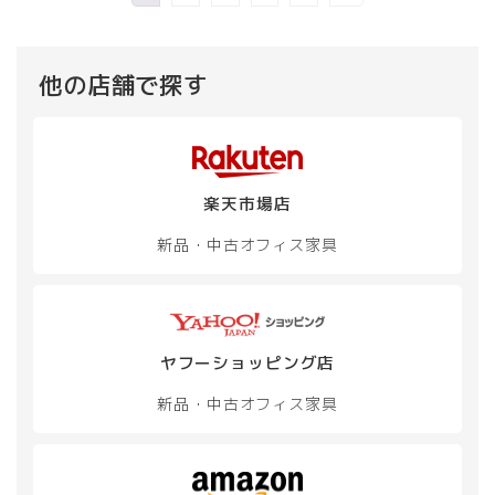
バ
リ
エ
ー
他の店舗で探す
シ
ョ
ン
が
あ
楽天市場店
り
ま
新品・中古
オフィス家具
す。
オ
プ
シ
ョ
ン
ヤフーショッピング店
は
新品・中古
オフィス家具
商
品
ペ
ー
ジ