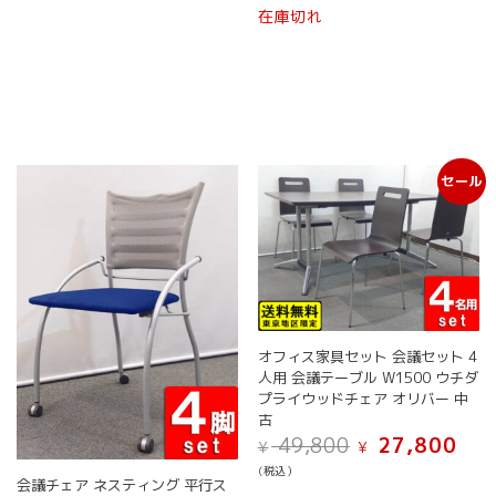
商
在庫切れ
品
に
は
複
数
の
バ
セール
リ
エ
ー
シ
ョ
ン
が
あ
オフィス家具セット 会議セット 4
り
人用 会議テーブル W1500 ウチダ
ま
プライウッドチェア オリバー 中
す。
古
オ
元
現
49,800
27,800
¥
¥
プ
の
在
(税込）
シ
価
の
会議チェア ネスティング 平行ス