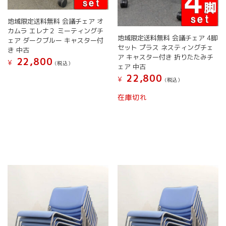
す。
ン
オ
は
地域限定送料無料 会議チェア オ
プ
商
カムラ エレナ２ ミーティングチ
シ
品
地域限定送料無料 会議チェア 4脚
ェア ダークブルー キャスター付
ョ
ペ
セット プラス ネスティングチェ
き 中古
ン
ー
ア キャスター付き 折りたたみチ
22,800
¥
(税込）
は
ジ
ェア 中古
商
こ
か
22,800
¥
(税込）
品
の
ら
こ
ペ
商
選
在庫切れ
の
ー
品
択
商
ジ
に
で
品
か
は
き
に
ら
複
ま
は
選
数
す
複
択
の
数
で
バ
の
き
リ
バ
ま
エ
リ
す
ー
エ
シ
ー
ョ
シ