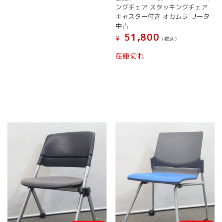
プ
プ
ングチェア スタッキングチェア
シ
シ
キャスター付き オカムラ リータ
ョ
ョ
中古
ン
ン
51,800
¥
(税込）
は
は
商
商
こ
在庫切れ
品
品
の
ペ
ペ
商
ー
ー
品
ジ
ジ
に
か
か
は
ら
ら
複
選
選
数
択
択
の
で
で
バ
き
き
リ
ま
ま
エ
す
す
ー
シ
ョ
ン
が
あ