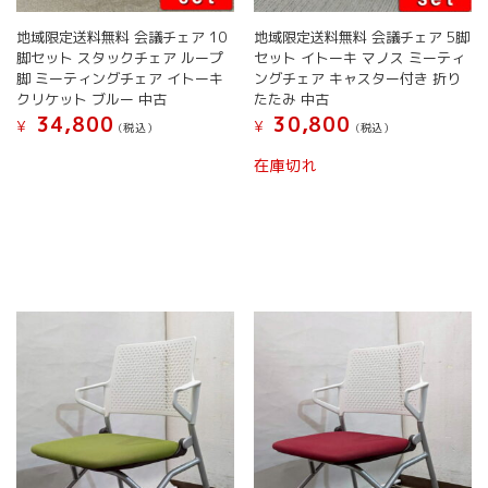
ま
す。
地域限定送料無料 会議チェア 10
地域限定送料無料 会議チェア 5脚
オ
脚セット スタックチェア ループ
セット イトーキ マノス ミーティ
プ
脚 ミーティングチェア イトーキ
ングチェア キャスター付き 折り
シ
クリケット ブルー 中古
たたみ 中古
ョ
34,800
30,800
¥
¥
(税込）
(税込）
ン
は
こ
こ
在庫切れ
商
の
の
品
商
商
ペ
品
品
ー
に
に
ジ
は
は
か
複
複
ら
数
数
選
の
の
択
バ
バ
で
リ
リ
き
エ
エ
ま
ー
ー
す
シ
シ
ョ
ョ
ン
ン