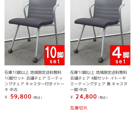
バ
リ
リ
エ
エ
ー
ー
シ
シ
ョ
ョ
ン
ン
が
が
あ
あ
り
り
ま
ま
す。
す。
オ
在庫10脚以上 地域限定送料無料
在庫10脚以上 地域限定送料無料
オ
プ
10脚セット 会議チェア ミーティ
会議チェア 4脚セット イトーキ
プ
シ
ングチェア キャスター付きイトー
ミーティングチェア 黒 キャスタ
シ
ョ
キ 中古
ー脚 中古
ョ
ン
59,800
24,800
¥
¥
(税込）
(税込）
ン
は
こ
こ
は
商
在庫切れ
の
の
商
品
商
商
品
ペ
品
品
ペ
ー
に
に
ー
ジ