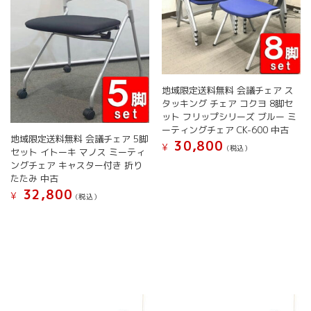
エ
ま
ま
ー
ー
す
す
シ
シ
ョ
ョ
ン
ン
が
が
あ
あ
り
地域限定送料無料 会議チェア ス
り
ま
タッキング チェア コクヨ 8脚セ
ま
す。
ット フリップシリーズ ブルー ミ
す。
ーティングチェア CK-600 中古
オ
地域限定送料無料 会議チェア 5脚
オ
30,800
プ
¥
(税込）
セット イトーキ マノス ミーティ
プ
シ
ングチェア キャスター付き 折り
シ
ョ
たたみ 中古
ョ
ン
32,800
¥
(税込）
ン
は
は
商
こ
商
品
の
品
ペ
商
ペ
ー
品
ー
ジ
に
ジ
か
は
か
ら
複
ら
選