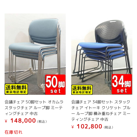
は
は
ジ
か
複
複
か
ら
数
数
ら
選
の
の
選
択
バ
バ
択
で
リ
リ
で
き
エ
エ
き
ま
ー
ー
ま
す
シ
シ
す
ョ
ョ
ン
ン
が
が
あ
あ
り
り
ま
ま
す。
す。
オ
オ
会議チェア 50脚セット オカムラ
会議チェア 34脚セット スタック
プ
プ
スタックチェア ループ脚 ミーテ
チェア イトーキ クリケット ブル
シ
シ
ィングチェア 中古
ー ループ脚 積み重ねチェア ミー
ョ
ョ
ティングチェア 中古
148,000
¥
(税込）
ン
ン
102,800
¥
(税込）
は
は
こ
在庫切れ
商
商
こ
の