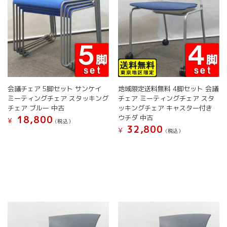
会議チェア 5脚セット サンケイ
地域限定送料無料 4脚セット 会議
ミーティングチェア スタッキング
チェア ミーティングチェア スタ
チェア ブルー 中古
ッキングチェア キャスター付き
ウチダ 中古
18,800
¥
(税込）
32,800
¥
(税込）
こ
こ
の
の
商
商
品
品
に
に
は
は
複
複
数
数
の
の
バ