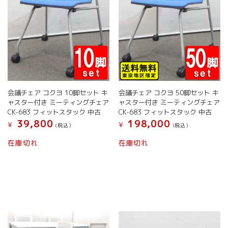
シ
ョ
ョ
ン
ン
が
が
あ
あ
り
り
ま
ま
す。
す。
オ
オ
プ
会議チェア コクヨ 10脚セット キ
会議チェア コクヨ 50脚セット キ
プ
シ
ャスター付き ミーティングチェア
ャスター付き ミーティングチェア
シ
ョ
CK-683 フィットスタック 中古
CK-683 フィットスタック 中古
ョ
ン
39,800
198,000
¥
¥
(税込）
(税込）
ン
は
は
商
こ
在庫切れ
在庫切れ
商
品
の
品
ペ
商
ペ
ー
品
ー
ジ
に
ジ
か
は
か
ら
複
ら
選
数
選
択
の