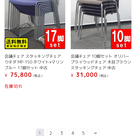
会議チェア スタッキングチェア
会議チェア 10脚セット オリバー
ウチダ MP-150 ホワイト×マリン
プライウッドチェア 木目ブラウン
ブルー 17脚セット 中古
スタッキングチェア 中古
75,800
31,000
¥
¥
(税込）
(税込）
こ
在庫切れ
の
商
品
に
は
複
数
の
1
2
3
4
5
→