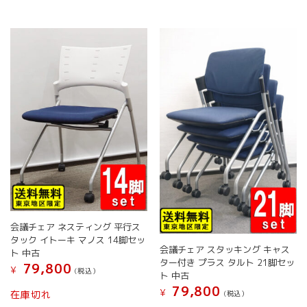
か
ら
選
択
で
き
ま
す
会議チェア ネスティング 平行ス
タック イトーキ マノス 14脚セッ
会議チェア スタッキング キャス
ト 中古
ター付き プラス タルト 21脚セッ
79,800
¥
(税込）
ト 中古
こ
79,800
¥
在庫切れ
(税込）
の