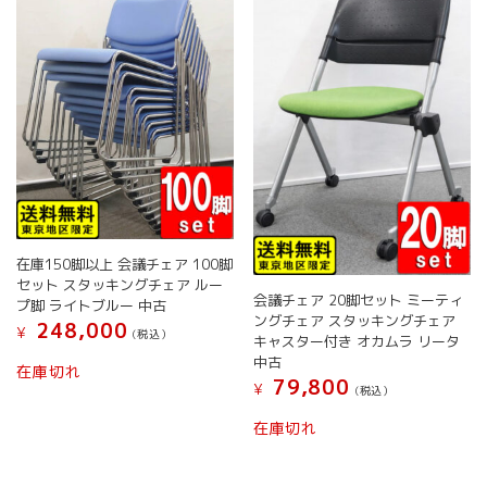
で
リ
リ
ま
き
エ
エ
す
ま
ー
ー
す
シ
シ
ョ
ョ
ン
ン
が
が
あ
あ
り
り
ま
ま
す。
す。
オ
オ
在庫150脚以上 会議チェア 100脚
プ
プ
セット スタッキングチェア ルー
シ
シ
会議チェア 20脚セット ミーティ
プ脚 ライトブルー 中古
ョ
ョ
ングチェア スタッキングチェア
248,000
¥
(税込）
ン
ン
キャスター付き オカムラ リータ
は
は
こ
中古
在庫切れ
商
商
の
79,800
¥
(税込）
品
品
商
こ
ペ
ペ
品
在庫切れ
の
ー
ー
に
商
ジ
ジ
は
品