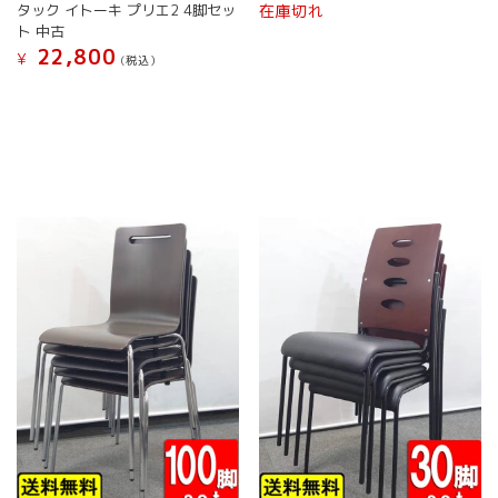
格
価
ョ
在庫切れ
タック イトーキ プリエ2 4脚セッ
は
格
ン
ト 中古
¥ 49,800
は
は
22,800
¥
(税込）
で
¥ 27,
商
し
で
こ
品
た。
す。
の
ペ
商
ー
品
ジ
に
か
は
ら
複
選
数
択
の
で
バ
き
リ
ま
エ
す
ー
シ
ョ
ン
が
あ
り