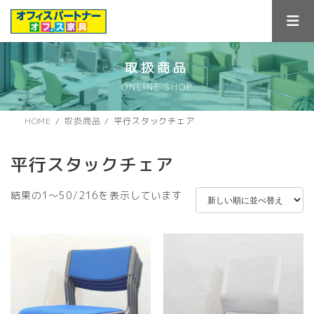
コ
ナ
ン
ビ
テ
ゲ
ン
ー
ツ
シ
取扱商品
へ
ョ
ONLINE SHOP
ス
ン
キ
に
ッ
移
HOME
取扱商品
平行スタックチェア
プ
動
平行スタックチェア
新
結果の1～50/216を表示しています
し
い
順