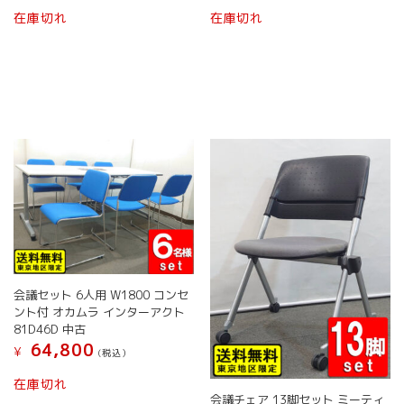
は
こ
こ
ペ
在庫切れ
在庫切れ
商
の
の
ー
品
商
商
ジ
ペ
品
品
か
ー
に
に
ら
ジ
は
は
選
か
複
複
択
ら
数
数
で
選
の
の
き
択
バ
バ
ま
で
リ
リ
す
き
エ
エ
ま
ー
ー
す
シ
シ
ョ
ョ
ン
ン
会議セット 6人用 W1800 コンセ
が
が
ント付 オカムラ インターアクト
あ
あ
81D46D 中古
り
り
64,800
¥
ま
ま
(税込）
す。
す。
在庫切れ
オ
オ
会議チェア 13脚セット ミーティ