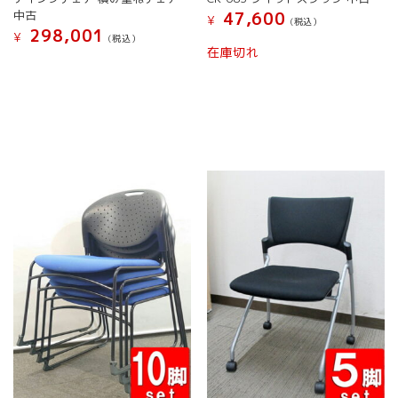
シ
ョ
中古
47,600
¥
ョ
(税込）
ン
298,001
¥
(税込）
ン
は
在庫切れ
は
商
こ
商
品
の
品
ペ
商
ペ
ー
品
ー
ジ
に
ジ
か
は
か
ら
複
ら
選
数
選
択
の
択
で
バ
で
き
リ
き
ま
エ
ま
す
ー
す
シ
ョ
ン
が
あ
り