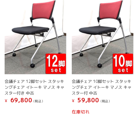
数
選
択
の
択
で
バ
で
き
リ
き
ま
エ
ま
す
ー
す
シ
ョ
ン
が
あ
り
ま
す。
会議チェア 12脚セット スタッキ
会議チェア 10脚セット スタッキ
オ
ングチェア イトーキ マノス キャ
ングチェア イトーキ マノス キャ
プ
スター付き 中古
スター付 中古
シ
69,800
59,800
¥
¥
(税込）
(税込）
ョ
こ
こ
ン
在庫切れ
の
の
は
商
商
商
品
品
品
に
に
ペ