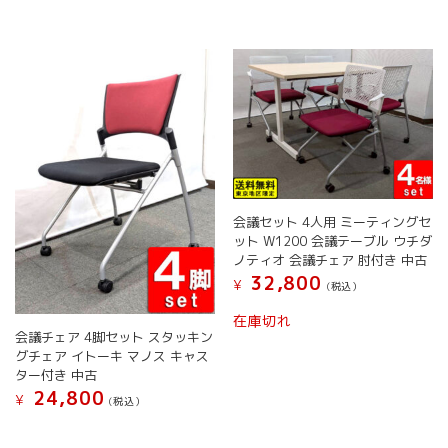
は
は
ー
複
複
ジ
数
数
か
の
の
ら
バ
バ
選
リ
リ
択
エ
エ
で
ー
ー
き
シ
シ
ま
ョ
ョ
す
ン
ン
会議セット 4人用 ミーティングセ
が
が
ット W1200 会議テーブル ウチダ
あ
あ
ノティオ 会議チェア 肘付き 中古
り
り
32,800
ま
ま
¥
(税込）
す。
す。
こ
在庫切れ
オ
オ
の
会議チェア 4脚セット スタッキン
プ
プ
商
グチェア イトーキ マノス キャス
シ
シ
品
ター付き 中古
ョ
ョ
に
24,800
¥
(税込）
ン
ン
は
は
は
こ
複
商
商
の