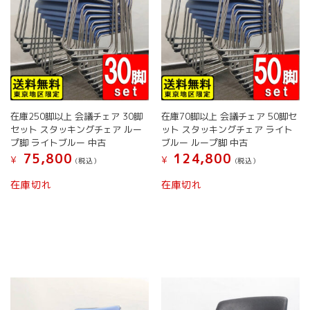
ン
ョ
が
ン
あ
が
り
あ
ま
り
す。
ま
オ
す。
プ
オ
シ
在庫250脚以上 会議チェア 30脚
在庫70脚以上 会議チェア 50脚セ
プ
ョ
セット スタッキングチェア ルー
ット スタッキングチェア ライト
シ
ン
プ脚 ライトブルー 中古
ブルー ループ脚 中古
ョ
は
75,800
124,800
¥
¥
(税込）
(税込）
ン
商
は
こ
こ
品
在庫切れ
在庫切れ
商
の
の
ペ
品
商
商
ー
ペ
品
品
ジ
ー
に
に
か
ジ
は
は
ら
か
複
複
選
ら
数
数
択
選
の
の
で
択
バ
バ
き