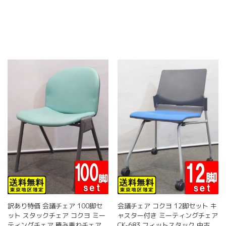
品
品
の
商
ペ
ペ
商
品
ー
ー
品
に
ジ
ジ
に
は
か
か
は
複
ら
ら
複
数
選
選
数
の
択
択
の
バ
で
で
バ
リ
き
き
リ
エ
ま
ま
エ
ー
す
す
ー
シ
シ
ョ
ョ
ン
ン
が
が
あ
あ
り
り
ま
ま
す。
す。
オ
訳あり特価 会議チェア 100脚セ
会議チェア コクヨ 12脚セット キ
オ
プ
ット スタックチェア コクヨ ミー
ャスター付き ミーティングチェア
プ
シ
ティングチェア 積み重ねチェア
CK-683 フィットスタック 中古