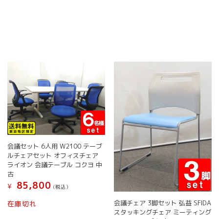
こ
の
プ
商
の
商
シ
品
商
品
ョ
ペ
品
に
ン
ー
に
は
は
ジ
は
複
商
か
複
数
品
ら
数
の
ペ
選
の
バ
ー
択
バ
リ
ジ
で
リ
エ
か
き
エ
ー
ら
ま
ー
シ
選
す
シ
ョ
択
ョ
ン
で
会議セット 6人用 W2100 テーブ
ン
が
き
ルチェアセット オフィスチェア
が
あ
ま
ライオン 会議テーブル コクヨ 中
あ
り
古
す
り
ま
85,800
¥
ま
す。
(税込）
す。
オ
こ
会議チェア 3脚セット 弘益 SFIDA
在庫切れ
オ
プ
の
スタッキングチェア ミーティング
プ
シ
商