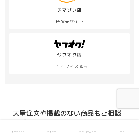
か
アマゾン店
ら
選
特選品サイト
択
で
き
ま
す
ヤフオク店
中古オフィス家具
大量注文や掲載のない商品もご相談
ください
新品・中古とも探します
ACCESS
CART
CONTACT
TEL