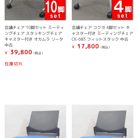
り
ま
す。
オ
会議チェア 10脚セット ミーティ
会議チェア コクヨ 4脚セット キ
プ
ングチェア スタッキングチェア
ャスター付き ミーティングチェア
シ
キャスター付き オカムラ リータ
CK-683 フィットスタック 中古
ョ
中古
17,800
¥
(税込）
ン
39,800
¥
(税込）
は
こ
商
こ
の
在庫切れ
品
の
商
ペ
商
品
ー
品
に
ジ
に
は
か
は
複
ら
複
数
選
数
の
択
の
バ
で
バ
リ
き
リ
エ
ま
エ
ー
す
ー
シ