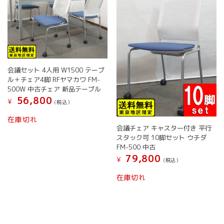
択
で
バ
で
き
リ
き
ま
エ
ま
す
ー
す
シ
ョ
ン
会議セット 4人用 W1500 テーブ
が
ル＋チェア4脚 RFヤマカワ FM-
あ
500W 中古チェア 新品テーブル
り
56,800
¥
ま
(税込）
す。
在庫切れ
オ
会議チェア キャスター付き 平行
プ
スタック可 10脚セット ウチダ
シ
FM-500 中古
ョ
79,800
¥
(税込）
ン
は
在庫切れ
商
品
ペ
ー
ジ