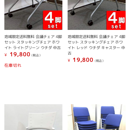
が
が
あ
あ
り
り
ま
ま
す。
す。
オ
オ
地域限定送料無料 会議チェア 4脚
地域限定送料無料 会議チェア 4脚
プ
プ
セット スタッキングチェア ホワ
セット スタッキングチェア ホワ
シ
シ
イト ライトグリーン ウチダ 中古
イト レッド ウチダ キャスター 中
ョ
ョ
古
19,800
¥
(税込）
ン
ン
19,800
¥
(税込）
は
は
こ
在庫切れ
こ
商
商
の
の
品
品
商
商
ペ
ペ
品
品
ー
ー
に
に
ジ
ジ
は
は
か
か
複
複
ら
ら
数
数
選
選
の
の
択
択
バ
バ
で
で
リ
リ
き
き
エ