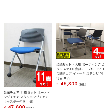
数
品
品
商
の
ペ
ペ
品
バ
ー
ー
に
リ
ジ
ジ
は
エ
か
か
複
ー
ら
ら
数
シ
選
選
の
ョ
択
択
バ
ン
で
で
リ
が
き
き
エ
あ
ま
ま
ー
り
す
す
シ
ま
ョ
す。
会議セット 4人用 ミーティングセ
ン
オ
ット W1500 会議テーブル コクヨ
が
プ
会議チェア イトーキ ステンザ 肘
あ
シ
付き 中古
り
ョ
46,800
¥
(税込）
ま
ン
こ
す。
会議チェア 11脚セット ミーティ
は
の
オ
ングチェア スタッキングチェア
商
商
プ
キャスター付き 中古
品
品
シ
47,800
ペ
¥
(税込）