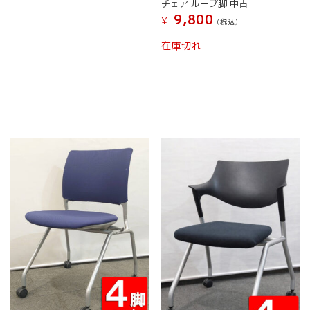
チェア ループ脚 中古
シ
ョ
品
9,800
¥
ョ
(税込）
ン
に
ン
は
こ
は
在庫切れ
は
商
の
複
商
品
商
数
品
ペ
品
の
ペ
ー
に
バ
ー
ジ
は
リ
ジ
か
複
エ
か
ら
数
ー
ら
選
の
シ
選
択
バ
ョ
択
で
リ
ン
で
き
エ
が
き
ま
ー
あ
ま
す
シ
り
す
ョ
ま
ン
す。
が
オ
あ
プ
り
シ
ま
ョ