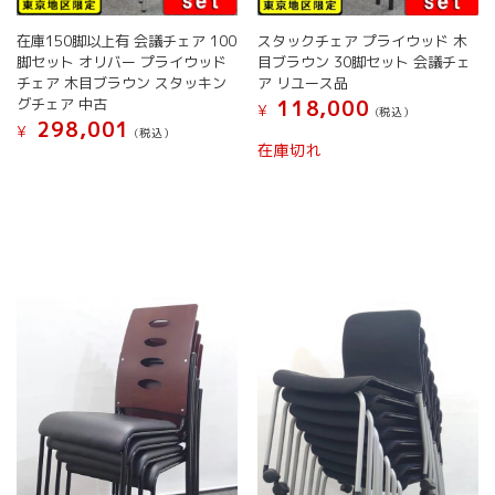
ま
す。
在庫150脚以上有 会議チェア 100
スタックチェア プライウッド 木
オ
脚セット オリバー プライウッド
目ブラウン 30脚セット 会議チェ
プ
チェア 木目ブラウン スタッキン
ア リユース品
シ
グチェア 中古
118,000
¥
(税込）
ョ
298,001
¥
(税込）
ン
在庫切れ
は
商
品
ペ
ー
ジ
か
ら
選
択
で
き
ま
す