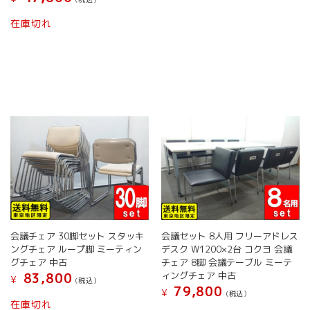
に
ョ
ー
こ
は
ン
在庫切れ
ジ
の
複
は
か
商
数
商
ら
品
の
品
選
に
バ
ペ
択
は
リ
ー
で
複
エ
ジ
き
数
ー
か
ま
の
シ
ら
す
バ
ョ
選
リ
ン
択
エ
が
で
ー
あ
き
シ
り
ま
ョ
ま
す
ン
す。
会議チェア 30脚セット スタッキ
会議セット 8人用 フリーアドレス
が
オ
ングチェア ループ脚 ミーティン
デスク W1200×2台 コクヨ 会議
あ
プ
グチェア 中古
チェア 8脚 会議テーブル ミーテ
り
シ
ィングチェア 中古
83,800
¥
ま
ョ
(税込）
79,800
¥
す。
(税込）
ン
こ
在庫切れ
オ
は