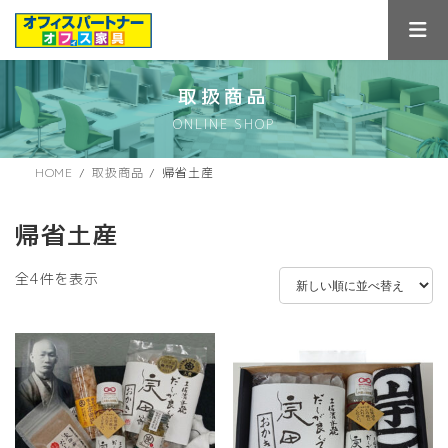
コ
ナ
ン
ビ
テ
ゲ
ン
ー
ツ
シ
取扱商品
へ
ョ
ONLINE SHOP
ス
ン
キ
に
ッ
移
HOME
取扱商品
帰省土産
プ
動
帰省土産
新
全4件を表示
し
い
順