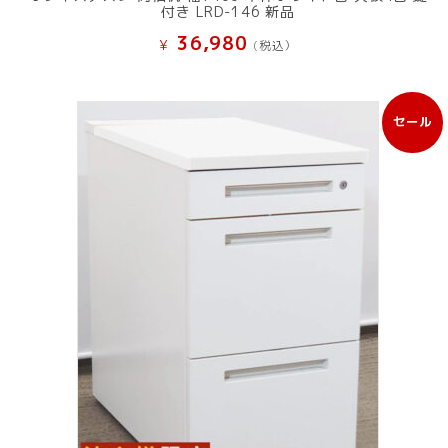
付き LRD-146 新品
36,980
¥
(税込）
セール
販
売
中
の
商
品