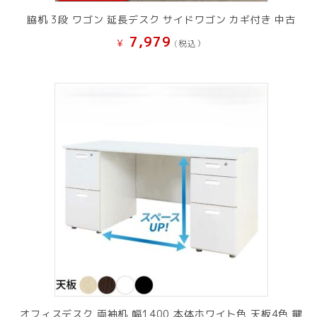
脇机 3段 ワゴン 延長デスク サイドワゴン カギ付き 中古
7,979
¥
(税込）
オフィスデスク 両袖机 幅1400 本体ホワイト色 天板4色 鍵