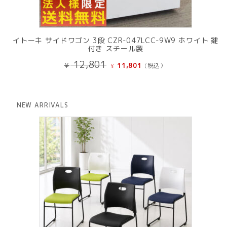
イトーキ サイドワゴン 3段 CZR-047LCC-9W9 ホワイト 鍵
付き スチール製
元
現
12,801
¥
11,801
(税込）
¥
の
在
価
の
格
価
は
格
NEW ARRIVALS
¥ 12,801
は
で
¥ 11,801
し
で
た。
す。