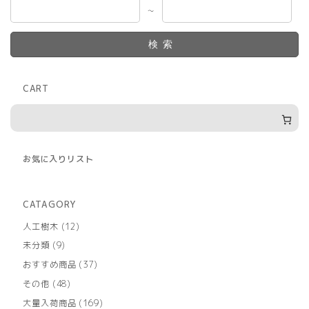
～
検索
CART
お気に入りリスト
CATAGORY
12
人工樹木
12
個
9
未分類
9
の
個
商
37
おすすめ商品
37
の
品
個
商
48
その他
48
の
品
個
商
169
大量入荷商品
169
の