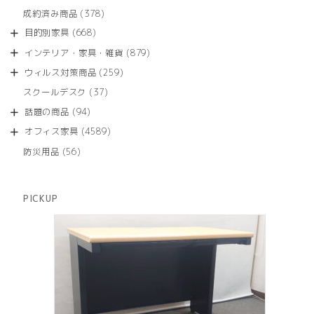
品
個
商
378
成約済み商品
378
の
品
個
商
668
目的別家具
668
の
品
個
商
879
インテリア・家具・雑貨
879
の
品
個
商
259
ウィルス対策商品
259
の
品
個
商
37
スクールデスク
37
の
品
個
商
94
話題の商品
94
の
品
個
商
4589
オフィス家具
4589
の
品
個
商
56
防災用品
56
の
品
個
商
の
品
商
PICKUP
品