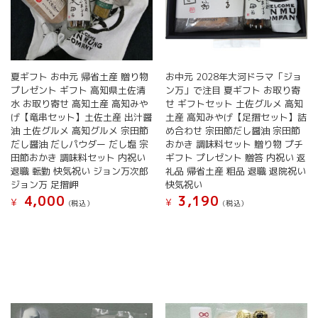
夏ギフト お中元 帰省土産 贈り物
お中元 2028年大河ドラマ「ジョ
プレゼント ギフト 高知県土佐清
ン万」で注目 夏ギフト お取り寄
水 お取り寄せ 高知土産 高知みや
せ ギフトセット 土佐グルメ 高知
げ【竜串セット】土佐土産 出汁醤
土産 高知みやげ【足摺セット】詰
油 土佐グルメ 高知グルメ 宗田節
め合わせ 宗田節だし醤油 宗田節
だし醤油 だしパウダー だし塩 宗
おかき 調味料セット 贈り物 プチ
田節おかき 調味料セット 内祝い
ギフト プレゼント 贈答 内祝い 返
退職 転勤 快気祝い ジョン万次郎
礼品 帰省土産 粗品 退職 退院祝い
ジョン万 足摺岬
快気祝い
4,000
3,190
¥
¥
(税込）
(税込）