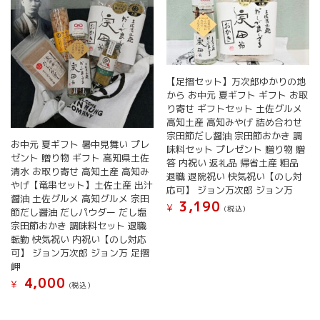
【足摺セット】万次郎ゆかりの地
から お中元 夏ギフト ギフト お取
り寄せ ギフトセット 土佐グルメ
高知土産 高知みやげ 詰め合わせ
宗田節だし醤油 宗田節おかき 調
お中元 夏ギフト 暑中見舞い プレ
味料セット プレゼント 贈り物 贈
ゼント 贈り物 ギフト 高知県土佐
答 内祝い 返礼品 帰省土産 粗品
清水 お取り寄せ 高知土産 高知み
退職 退院祝い 快気祝い【のし対
やげ【竜串セット】土佐土産 出汁
応可】 ジョン万次郎 ジョン万
醤油 土佐グルメ 高知グルメ 宗田
3,190
¥
(税込）
節だし醤油 だしパウダー だし塩
宗田節おかき 調味料セット 退職
転勤 快気祝い 内祝い【のし対応
可】 ジョン万次郎 ジョン万 足摺
岬
4,000
¥
(税込）