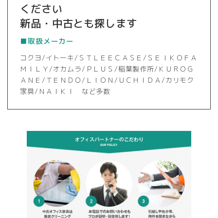
ください
新品・中古とも探します
■取扱メーカー
コクヨ/イトーキ/ＳＴＬＥＥＣＡＳＥ/ＳＥＩＫＯＦＡ
ＭＩＬＹ/オカムラ/ＰＬＵＳ/稲葉製作所/ＫＵＲＯＧ
ＡＮＥ/ＴＥＮＤＯ/ＬＩＯＮ/ＵＣＨＩＤＡ/カリモク
家具/ＮＡＩＫＩ など多数