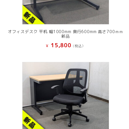
オフィスデスク 平机 幅1000mm 奥行600mm 高さ700ｍｍ
新品
15,800
¥
(税込）