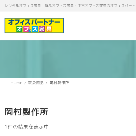
コ
ナ
レンタルオフィス家具・新品オフィス家具・中古オフィス家具のオフィスパート
ン
ビ
テ
ゲ
ン
ー
ツ
シ
へ
ョ
ス
ン
キ
に
ッ
移
プ
動
HOME
取扱商品
岡村製作所
岡村製作所
1件の結果を表示中