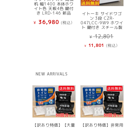
机 幅1400 本体ホワ
イト色 天板4色 鍵付
き LRD-146 新品
イトーキ サイドワゴ
ン 3段 CZR-
36,980
¥
(税込）
047LCC-9W9 ホワイ
ト 鍵付き スチール製
元
12,801
¥
の
現
11,801
(税込）
¥
価
在
格
の
は
価
¥ 12
格
NEW ARRIVALS
で
は
し
¥ 11,801
た。
で
す。
【訳あり特価】【大量
【訳あり特価】非常用