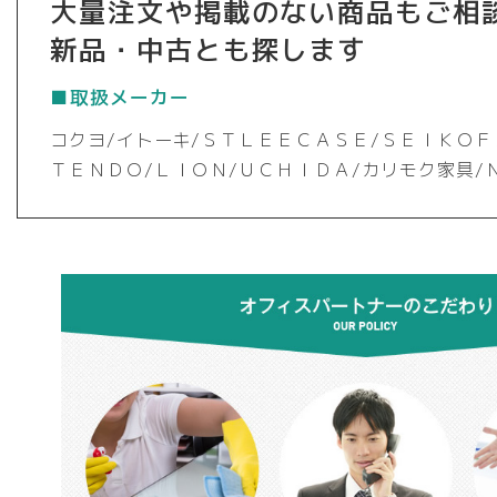
大量注文や掲載のない商品もご相
新品・中古とも探します
■取扱メーカー
コクヨ/イトーキ/ＳＴＬＥＥＣＡＳＥ/ＳＥＩＫＯＦ
ＴＥＮＤＯ/ＬＩＯＮ/ＵＣＨＩＤＡ/カリモク家具/