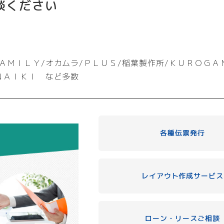
談ください
ＡＭＩＬＹ/オカムラ/ＰＬＵＳ/稲葉製作所/ＫＵＲＯＧＡ
ＮＡＩＫＩ など多数
各種伝票発行
レイアウト作成サービス
ローン・リースご相談