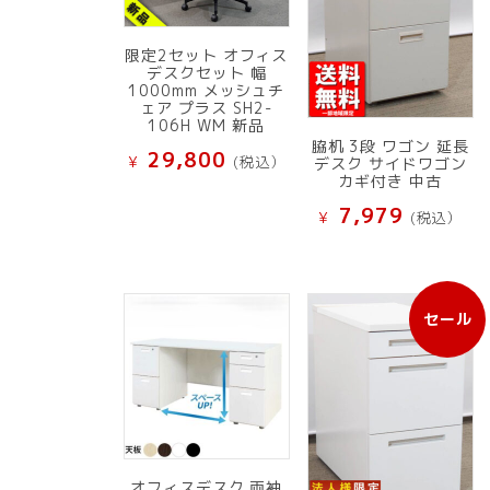
限定2セット オフィス
デスクセット 幅
1000mm メッシュチ
ェア プラス SH2-
106H WM 新品
脇机 3段 ワゴン 延長
29,800
¥
(税込）
デスク サイドワゴン
カギ付き 中古
7,979
¥
(税込）
セール
販
売
中
の
商
品
オフィスデスク 両袖