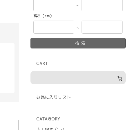
～
高さ（cm）
～
検索
CART
具
お気に入りリスト
CATAGORY
12
人工樹木
12