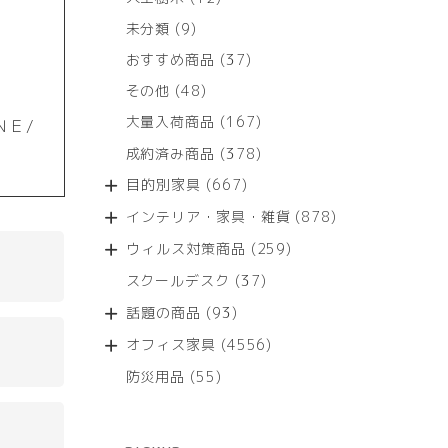
個
9
未分類
9
の
個
商
37
おすすめ商品
37
の
品
個
商
48
その他
48
の
品
個
商
167
大量入荷商品
167
ＮＥ/
の
品
個
商
378
成約済み商品
378
の
品
個
商
667
目的別家具
667
の
品
個
商
878
インテリア・家具・雑貨
878
の
品
個
商
259
ウィルス対策商品
259
の
品
個
商
37
スクールデスク
37
の
品
個
商
93
話題の商品
93
の
品
個
商
4556
オフィス家具
4556
の
品
個
商
55
防災用品
55
の
品
個
商
の
品
商