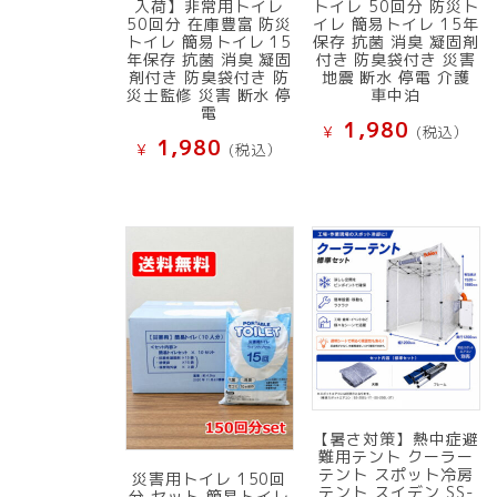
入荷】非常用トイレ
トイレ 50回分 防災ト
50回分 在庫豊富 防災
イレ 簡易トイレ 15年
トイレ 簡易トイレ 15
保存 抗菌 消臭 凝固剤
年保存 抗菌 消臭 凝固
付き 防臭袋付き 災害
剤付き 防臭袋付き 防
地震 断水 停電 介護
災士監修 災害 断水 停
車中泊
電
1,980
¥
(税込）
1,980
¥
(税込）
【暑さ対策】熱中症避
難用テント クーラー
テント スポット冷房
災害用トイレ 150回
テント スイデン SS-
分 セット 簡易トイレ