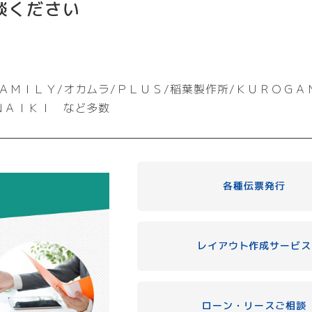
談ください
ＡＭＩＬＹ/オカムラ/ＰＬＵＳ/稲葉製作所/ＫＵＲＯＧＡ
ＮＡＩＫＩ など多数
各種伝票発行
レイアウト作成サービス
ローン・リースご相談