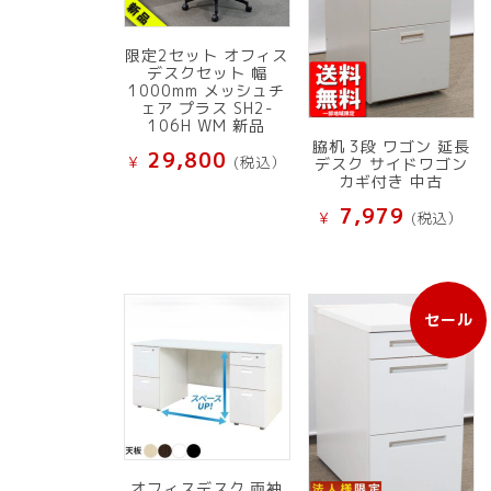
限定2セット オフィス
デスクセット 幅
1000mm メッシュチ
ェア プラス SH2-
106H WM 新品
脇机 3段 ワゴン 延長
29,800
¥
(税込）
デスク サイドワゴン
カギ付き 中古
7,979
¥
(税込）
セール
販
売
中
の
商
品
オフィスデスク 両袖