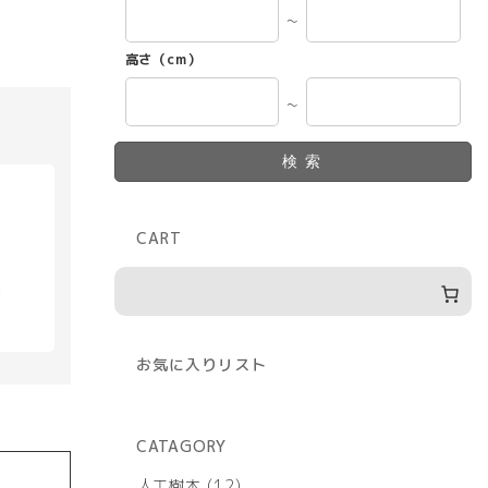
～
高さ（cm）
～
検索
CART
具
お気に入りリスト
CATAGORY
12
人工樹木
12