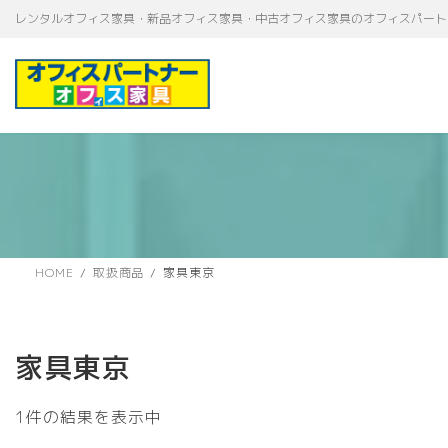
コ
ナ
レンタルオフィス家具・新品オフィス家具・中古オフィス家具のオフィスパート
ン
ビ
テ
ゲ
ン
ー
ツ
シ
へ
ョ
ス
ン
キ
に
ッ
移
プ
動
HOME
取扱商品
家具東京
家具東京
1件の結果を表示中