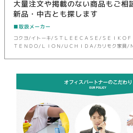
大量注文や掲載のない商品もご相
新品・中古とも探します
■取扱メーカー
コクヨ/イトーキ/ＳＴＬＥＥＣＡＳＥ/ＳＥＩＫＯＦ
ＴＥＮＤＯ/ＬＩＯＮ/ＵＣＨＩＤＡ/カリモク家具/