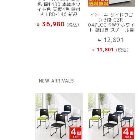
机 幅1400 本体ホワ
イト色 天板4色 鍵付
き LRD-146 新品
イトーキ サイドワゴ
ン 3段 CZR-
36,980
¥
(税込）
047LCC-9W9 ホワイ
ト 鍵付き スチール製
元
12,801
¥
の
現
11,801
(税込）
¥
価
在
格
の
は
価
¥ 12
格
NEW ARRIVALS
で
は
し
¥ 11,801
た。
で
す。