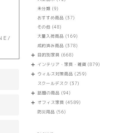
個
9
未分類
9
の
個
商
37
おすすめ商品
37
の
品
個
商
48
その他
48
の
品
個
商
169
大量入荷商品
169
ＮＥ/
の
品
個
商
378
成約済み商品
378
の
品
個
商
668
目的別家具
668
の
品
個
商
879
インテリア・家具・雑貨
879
の
品
個
商
259
ウィルス対策商品
259
の
品
個
商
37
スクールデスク
37
の
品
個
商
94
話題の商品
94
の
品
個
商
4589
オフィス家具
4589
の
品
個
商
56
防災用品
56
の
品
個
商
の
品
商