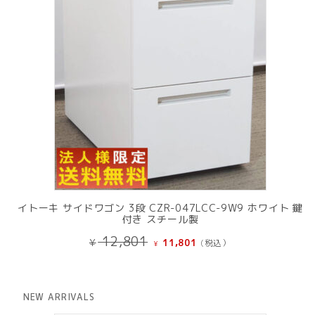
イトーキ サイドワゴン 3段 CZR-047LCC-9W9 ホワイト 鍵
付き スチール製
元
現
12,801
¥
11,801
(税込）
¥
の
在
価
の
格
価
は
格
NEW ARRIVALS
¥ 12,801
は