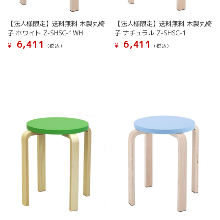
択
択
で
で
き
き
【法人様限定】送料無料 木製丸椅
【法人様限定】送料無料 木製丸椅
ま
ま
子 ホワイト Z-SHSC-1WH
子 ナチュラル Z-SHSC-1
す
す
6,411
6,411
¥
¥
(税込）
(税込）