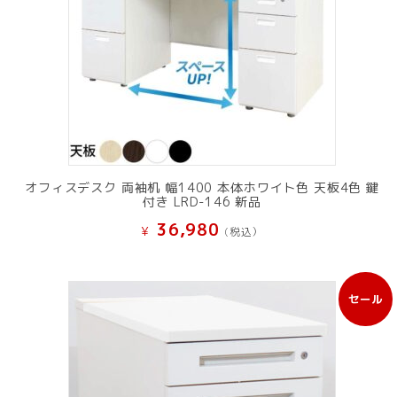
オフィスデスク 両袖机 幅1400 本体ホワイト色 天板4色 鍵
付き LRD-146 新品
36,980
¥
(税込）
セール
販
売
中
の
商
品