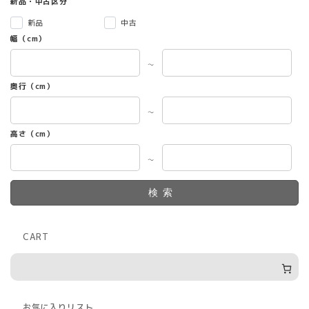
新品・中古区分
新品
中古
幅（cm）
～
奥行（cm）
～
高さ（cm）
～
検索
CART
お気に入りリスト