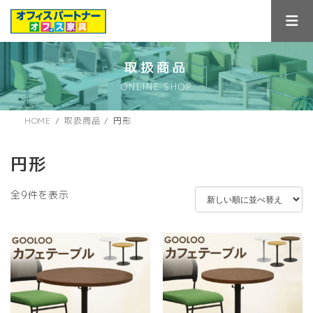
コ
ナ
ン
ビ
テ
ゲ
ン
ー
ツ
シ
取扱商品
へ
ョ
ONLINE SHOP
ス
ン
キ
に
ッ
移
HOME
取扱商品
円形
プ
動
円形
新
全9件を表示
し
い
順