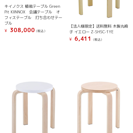
シ
シ
キイノクス 植栽テーブル Green
ョ
ョ
Pit KIINNOX 会議テーブル オ
ン
ン
フィステーブル 打ち合わせテー
が
が
ブル
【法人様限定】送料無料 木製丸椅
あ
あ
308,000
¥
(税込）
子 イエロー Z-SHSC-1YE
り
り
6,411
ま
ま
¥
(税込）
す。
す。
オ
オ
プ
プ
シ
シ
ョ
ョ
ン
ン
は
は
商
商
品
品
ペ
ペ
ー
ー
ジ
ジ
か
か
ら
ら
選
選