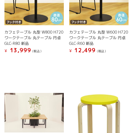
カフェテーブル 丸型 W800 H720
カフェテーブル 丸型 W600 H720
ワークテーブル 丸テーブル 円卓
ワークテーブル 丸テーブル 円卓
GLC-R80 新品
GLC-R60 新品
13,999
12,499
¥
¥
(税込）
(税込）
こ
こ
の
の
商
商
品
品
に
に
は
は
複
複
数
数
の
の
バ
バ
リ
リ
エ
エ
ー
ー