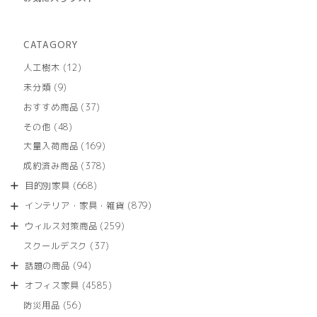
CATAGORY
12
人工樹木
12
個
9
未分類
9
の
個
商
37
おすすめ商品
37
の
品
個
商
48
その他
48
の
品
個
商
169
大量入荷商品
169
の
品
個
商
378
成約済み商品
378
の
品
個
商
668
目的別家具
668
の
品
個
商
879
インテリア・家具・雑貨
879
の
品
個
商
259
ウィルス対策商品
259
の
品
個
商
37
スクールデスク
37
の
品
個
商
94
話題の商品
94
の
品
個
商
4585
オフィス家具
4585
の
品
個
商
56
防災用品
56
の
品