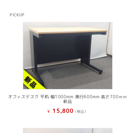
個
商
の
品
商
PICKUP
品
オフィスデスク 平机 幅1000mm 奥行600mm 高さ700ｍｍ
新品
15,800
¥
(税込）