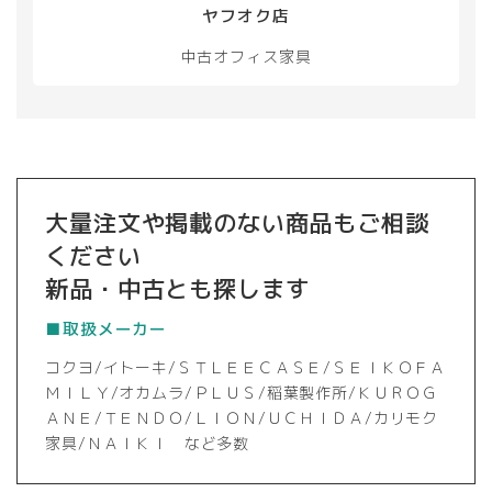
ヤフオク店
中古オフィス家具
大量注文や掲載のない商品もご相談
ください
新品・中古とも探します
■取扱メーカー
コクヨ/イトーキ/ＳＴＬＥＥＣＡＳＥ/ＳＥＩＫＯＦＡ
ＭＩＬＹ/オカムラ/ＰＬＵＳ/稲葉製作所/ＫＵＲＯＧ
ＡＮＥ/ＴＥＮＤＯ/ＬＩＯＮ/ＵＣＨＩＤＡ/カリモク
家具/ＮＡＩＫＩ など多数