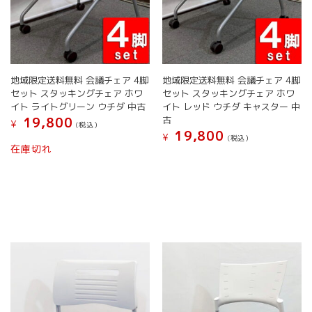
が
あ
あ
り
り
ま
ま
す。
す。
オ
オ
プ
地域限定送料無料 会議チェア 4脚
地域限定送料無料 会議チェア 4脚
プ
シ
セット スタッキングチェア ホワ
セット スタッキングチェア ホワ
シ
ョ
イト ライトグリーン ウチダ 中古
イト レッド ウチダ キャスター 中
ョ
ン
古
19,800
¥
(税込）
ン
は
19,800
¥
(税込）
は
こ
商
在庫切れ
こ
商
の
品
の
品
商
ペ
商
ペ
品
ー
品
ー
に
ジ
に
ジ
は
か
は
か
複
ら
複
ら
数
選
数
選
の
択
の
択
バ
で
バ
で
リ
き
リ
き
エ
ま
エ
ま
ー
す