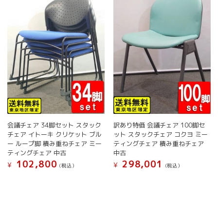
き
き
バ
エ
ま
ま
リ
ー
す
す
エ
シ
ー
ョ
シ
ン
ョ
が
ン
あ
が
り
あ
ま
り
す。
ま
オ
す。
プ
オ
シ
会議チェア 34脚セット スタック
訳あり特価 会議チェア 100脚セ
プ
ョ
チェア イトーキ クリケット ブル
ット スタックチェア コクヨ ミー
シ
ン
ー ループ脚 積み重ねチェア ミー
ティングチェア 積み重ねチェア
ョ
は
ティングチェア 中古
中古
ン
商
102,800
298,001
¥
¥
(税込）
(税込）
は
品
商
こ
こ
ペ
品
の
の
ー
ペ
商
商
ジ
ー
品
品
か
ジ
に
に
ら