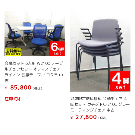
か
は
複
ら
複
数
選
数
の
択
の
バ
で
バ
リ
き
リ
エ
ま
エ
ー
す
ー
シ
シ
ョ
ョ
ン
会議セット 6人用 W2100 テーブ
ン
が
ルチェアセット オフィスチェア
が
あ
ライオン 会議テーブル コクヨ 中
あ
り
古
り
ま
85,800
¥
ま
す。
(税込）
す。
オ
こ
地域限定送料無料 会議チェア ４
在庫切れ
オ
プ
の
脚セット ウチダ RIC-210C グレー
プ
シ
商
ミーティングチェア 中古
シ
ョ
品
27,800
¥
ョ
(税込）
ン
に
ン
は
こ
は
は
商
の
複