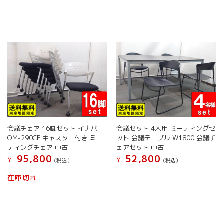
商
品
商
数
品
ペ
品
の
ペ
ー
に
バ
ー
ジ
は
リ
ジ
か
複
エ
か
ら
数
ー
ら
選
の
シ
選
択
バ
ョ
択
で
リ
ン
で
き
エ
が
き
ま
ー
あ
ま
す
シ
り
す
ョ
ま
会議チェア 16脚セット イナバ
会議セット 4人用 ミーティングセ
ン
す。
OM-290CF キャスター付き ミー
ット 会議テーブル W1800 会議チ
が
オ
ティングチェア 中古
ェアセット 中古
あ
プ
95,800
52,800
¥
¥
(税込）
(税込）
り
シ
こ
ま
ョ
在庫切れ
の
す。
ン
商
オ
は
品
プ
商
に
シ
品
は