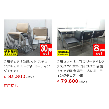
ジ
で
リ
か
き
エ
ら
ま
ー
選
す
シ
択
ョ
で
ン
き
が
ま
あ
す
り
ま
す。
オ
会議チェア 30脚セット スタッキ
会議セット 8人用 フリーアドレス
プ
ングチェア ループ脚 ミーティン
デスク W1200×2台 コクヨ 会議
シ
グチェア 中古
チェア 8脚 会議テーブル ミーテ
ョ
ィングチェア 中古
83,800
¥
(税込）
ン
79,800
¥
(税込）
は
こ
在庫切れ
商
こ
の
品
の
商
ペ
商
品
ー
品
に
ジ
に
は