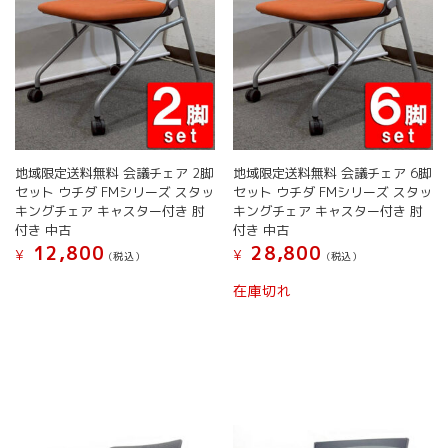
地域限定送料無料 会議チェア 2脚
地域限定送料無料 会議チェア 6脚
セット ウチダ FMシリーズ スタッ
セット ウチダ FMシリーズ スタッ
キングチェア キャスター付き 肘
キングチェア キャスター付き 肘
付き 中古
付き 中古
12,800
28,800
¥
¥
(税込）
(税込）
こ
こ
在庫切れ
の
の
商
商
品
品
に
に
は
は
複
複
数
数
の
の