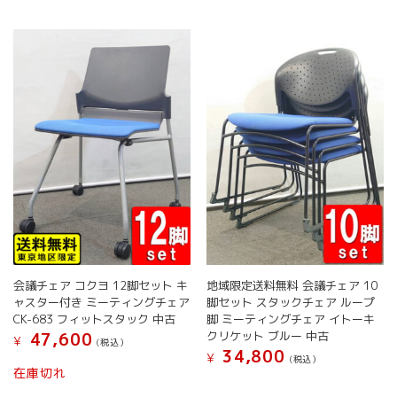
か
は
は
選
ら
複
複
択
選
数
数
で
択
の
の
き
で
バ
バ
ま
き
リ
リ
す
ま
エ
エ
す
ー
ー
シ
シ
ョ
ョ
ン
ン
が
が
あ
あ
り
り
ま
ま
す。
す。
会議チェア コクヨ 12脚セット キ
地域限定送料無料 会議チェア 10
オ
オ
ャスター付き ミーティングチェア
脚セット スタックチェア ループ
プ
プ
CK-683 フィットスタック 中古
脚 ミーティングチェア イトーキ
シ
シ
クリケット ブルー 中古
47,600
¥
(税込）
ョ
ョ
34,800
¥
(税込）
ン
ン
在庫切れ
こ
は
は