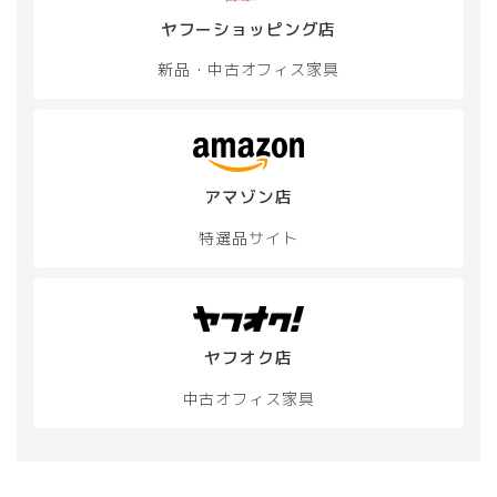
ョ
ョ
ン
ン
ヤフーショッピング店
は
は
新品・中古
オフィス家具
商
商
品
品
ペ
ペ
ー
ー
ジ
ジ
か
か
アマゾン店
ら
ら
選
選
特選品サイト
択
択
で
で
き
き
ま
ま
す
す
ヤフオク店
中古オフィス家具