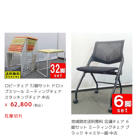
の
商
商
商
品
品
品
ペ
ペ
に
ー
ー
は
ジ
ジ
複
か
か
数
ら
ら
の
選
選
バ
択
択
リ
で
で
エ
き
き
ー
ま
ま
シ
す
す
ョ
ロビーチェア 32脚セット ドロッ
ン
プスツール ミーティングチェア
が
スタッキングチェア 中古
あ
62,800
り
¥
(税込）
ま
こ
在庫切れ
す。
の
地域限定送料無料 会議チェア ６
オ
商
脚セット ミーティングチェア ブ
プ
品
ラック キャスター脚 中古
シ