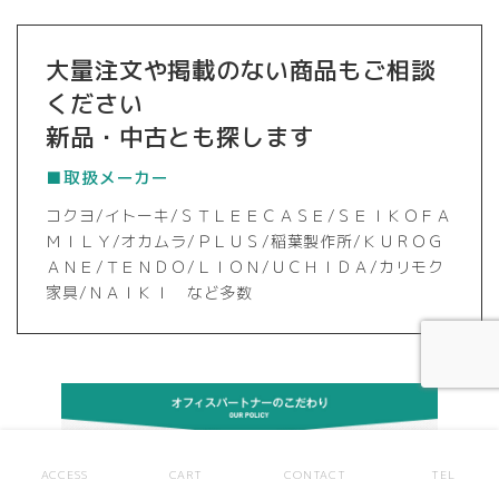
大量注文や掲載のない商品もご相談
ください
新品・中古とも探します
■取扱メーカー
コクヨ/イトーキ/ＳＴＬＥＥＣＡＳＥ/ＳＥＩＫＯＦＡ
ＭＩＬＹ/オカムラ/ＰＬＵＳ/稲葉製作所/ＫＵＲＯＧ
ＡＮＥ/ＴＥＮＤＯ/ＬＩＯＮ/ＵＣＨＩＤＡ/カリモク
家具/ＮＡＩＫＩ など多数
ACCESS
CART
CONTACT
TEL