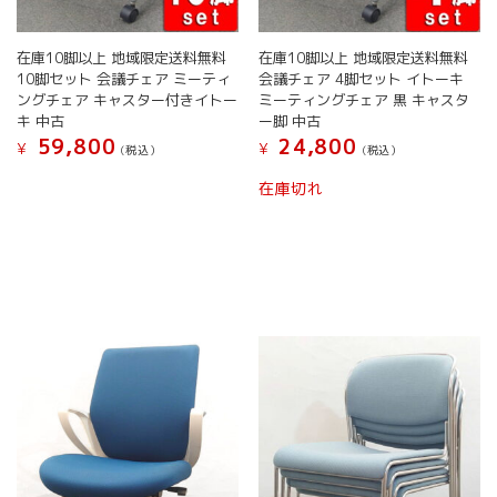
り
ま
ま
す。
す。
オ
在庫10脚以上 地域限定送料無料
在庫10脚以上 地域限定送料無料
オ
プ
10脚セット 会議チェア ミーティ
会議チェア 4脚セット イトーキ
プ
シ
ングチェア キャスター付きイトー
ミーティングチェア 黒 キャスタ
シ
ョ
キ 中古
ー脚 中古
ョ
ン
59,800
24,800
¥
¥
(税込）
(税込）
ン
は
こ
こ
は
商
在庫切れ
の
の
商
品
商
商
品
ペ
品
品
ペ
ー
に
に
ー
ジ
は
は
ジ
か
複
複
か
ら
数
数
ら
選
の
の
選
択
バ
バ
択
で
リ
リ
で
き
エ
エ
き
ま
ー
ー
ま
す
シ
シ
す
ョ
ョ