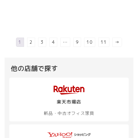
品
商
商
ペ
品
品
ー
に
に
ジ
は
は
か
複
複
ら
数
数
選
の
の
1
2
3
4
…
9
10
11
→
択
バ
バ
で
リ
リ
き
エ
エ
ま
ー
ー
他の店舗で探す
す
シ
シ
ョ
ョ
ン
ン
が
が
あ
あ
楽天市場店
り
り
ま
ま
新品・中古
オフィス家具
す。
す。
オ
オ
プ
プ
シ
シ