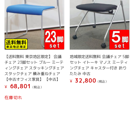
ー
す
シ
シ
ョ
ョ
ン
ン
が
が
あ
あ
り
り
ま
ま
す。
す。
オ
【送料無料 東京地区限定】 会議
地域限定送料無料 会議チェア 5脚
オ
プ
チェア 23脚セット ブルー ミーテ
セット イトーキ マノス ミーティ
プ
シ
ィングチェア スタッキングチェア
ングチェア キャスター付き 折り
シ
ョ
スタックチェア 積み重ねチェア
たたみ 中古
ョ
ン
【中古オフィス家具】 【中古】
32,800
¥
(税込）
ン
は
68,801
¥
(税込）
は
商
こ
商
品
の
在庫切れ
品
ペ
商
ペ
ー
品
ー
ジ
に
ジ
か
は
か
ら
複
ら
選
数