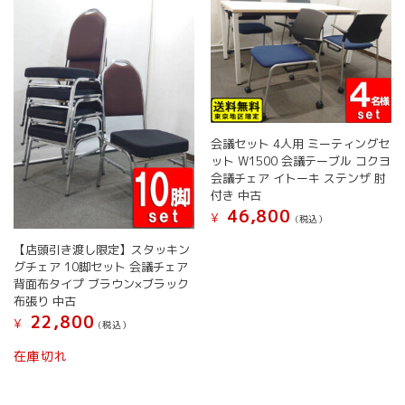
で
の
シ
ら
き
バ
ョ
選
ま
リ
ン
択
す
エ
が
で
ー
あ
き
シ
り
ま
ョ
ま
す
ン
す。
会議セット 4人用 ミーティングセ
が
オ
ット W1500 会議テーブル コクヨ
あ
プ
会議チェア イトーキ ステンザ 肘
り
シ
付き 中古
ま
ョ
46,800
¥
す。
(税込）
ン
オ
は
こ
【店頭引き渡し限定】スタッキン
プ
商
の
グチェア 10脚セット 会議チェア
シ
品
商
背面布タイプ ブラウン×ブラック
ョ
ペ
品
布張り 中古
ン
ー
に
22,800
¥
(税込）
は
ジ
は
商
か
複
在庫切れ
品
ら
数
ペ
選
の
ー
択
バ