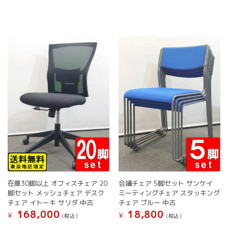
ジ
ジ
に
は
か
か
は
複
ら
ら
複
数
選
選
数
の
択
択
の
バ
で
で
バ
リ
き
き
リ
エ
ま
ま
エ
ー
す
す
ー
シ
シ
ョ
ョ
ン
ン
が
が
あ
あ
り
り
ま
ま
す。
す。
オ
オ
プ
在庫30脚以上 オフィスチェア 20
会議チェア 5脚セット サンケイ
プ
シ
脚セット メッシュチェア デスク
ミーティングチェア スタッキング
シ
ョ
チェア イトーキ サリダ 中古
チェア ブルー 中古
ョ
ン
168,000
18,800
¥
¥
(税込）
(税込）
ン
は
は