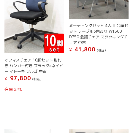
選
ョ
ま
エ
択
ン
す
ー
で
が
シ
き
あ
ョ
ま
ミーティングセット 4人用 会議セ
り
ン
す
ット テーブル3色あり W1500
ま
が
D750 会議チェア スタッキングチ
す。
あ
ェア 中古
オ
り
41,800
¥
プ
(税込）
ま
シ
こ
す。
オフィスチェア 10脚セット 肘付
ョ
の
オ
き ハンガー付き ブラック×ネイビ
ン
商
プ
ー イトーキ フルゴ 中古
は
品
シ
97,800
¥
(税込）
商
に
ョ
品
こ
は
ン
在庫切れ
ペ
の
複
は
ー
商
数
商
ジ
品
の
品
か
に
バ
ペ
ら
は
リ
ー
選
複
エ
ジ
択
数
ー
か