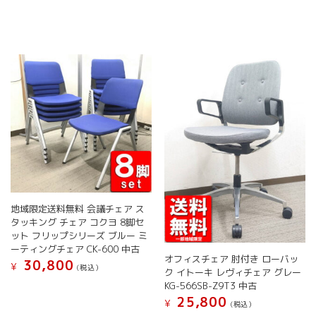
ー
商
品
ジ
品
に
か
に
は
ら
は
複
選
複
数
択
数
の
で
の
バ
き
バ
リ
ま
リ
エ
す
エ
ー
ー
シ
シ
ョ
ョ
ン
ン
が
が
あ
地域限定送料無料 会議チェア ス
あ
り
タッキング チェア コクヨ 8脚セ
り
ま
ット フリップシリーズ ブルー ミ
ま
す。
ーティングチェア CK-600 中古
す。
オ
オフィスチェア 肘付き ローバッ
30,800
¥
(税込）
オ
プ
ク イトーキ レヴィチェア グレー
プ
シ
KG-566SB-Z9T3 中古
シ
ョ
25,800
¥
(税込）
ョ
ン