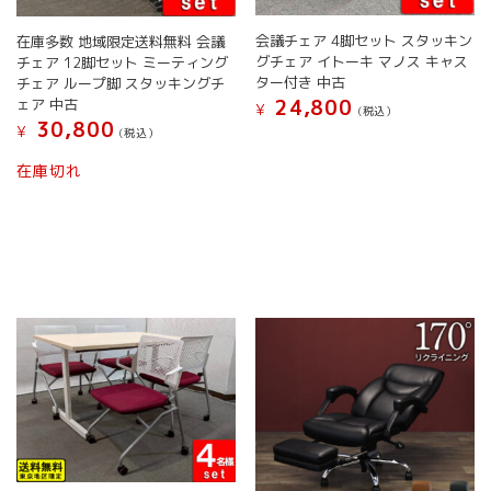
す。
す。
オ
オ
会議チェア 4脚セット スタッキン
在庫多数 地域限定送料無料 会議
プ
プ
グチェア イトーキ マノス キャス
チェア 12脚セット ミーティング
シ
シ
ター付き 中古
チェア ループ脚 スタッキングチ
ョ
ョ
24,800
ェア 中古
¥
(税込）
ン
ン
30,800
¥
(税込）
は
は
こ
商
商
の
こ
在庫切れ
品
品
商
の
ペ
ペ
品
商
ー
ー
に
品
ジ
ジ
は
に
か
か
複
は
ら
ら
数
複
選
選
の
数
択
択
バ
の
で
で
リ
バ
き
き
エ
リ
ま
ま
ー
エ
す
す
シ
ー
ョ
シ
ン
ョ
が
ン