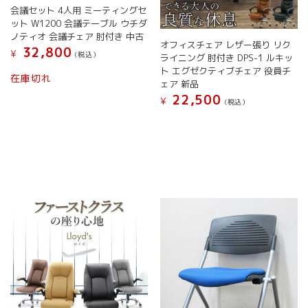
会議セット 4人用 ミーティングセ
あ
が
ット W1200 会議テーブル ウチダ
り
あ
ノティオ 会議チェア 肘付き 中古
ま
り
オフィスチェア レザー張り リク
32,800
す。
ま
¥
(税込）
ライニング 肘付き DPS-1 ルキッ
オ
す。
ト エグゼクティブチェア 役員チ
こ
在庫切れ
プ
オ
ェア 新品
の
シ
プ
22,500
商
¥
(税込）
ョ
シ
品
こ
ン
ョ
に
の
は
ン
は
商
商
は
複
品
品
商
数
に
ペ
品
の
は
ー
ペ
バ
複
ジ
ー
リ
数
か
ジ
エ
の
ら
か
ー
バ
選
ら
シ
リ
択
選
ョ
エ
で
択
ン
ー
き
で
が
シ
ま
き
あ