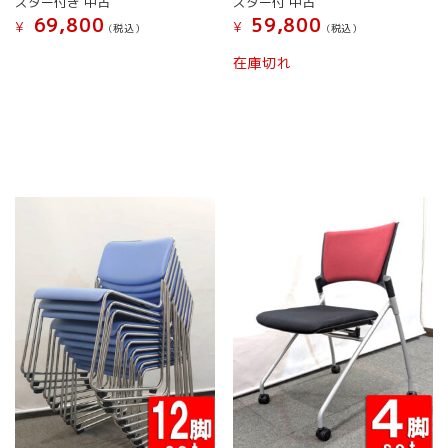
プ
スター付き 中古
スター付 中古
シ
69,800
59,800
¥
¥
(税込）
(税込）
ョ
こ
こ
ン
在庫切れ
の
の
は
商
商
商
品
品
品
に
に
ペ
は
は
ー
複
複
ジ
数
数
か
の
の
ら
バ
バ
選
リ
リ
択
エ
エ
で
ー
ー
き
シ
シ
ま
ョ
ョ
す
ン
ン
が
が
あ
あ
り
り
ま
ま