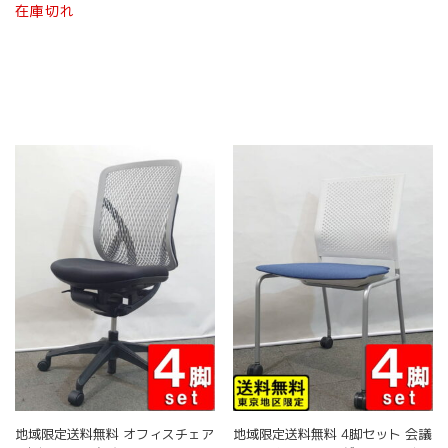
商
こ
こ
在庫切れ
商
品
の
の
品
ペ
商
商
ペ
ー
品
品
ー
ジ
に
に
ジ
か
は
は
か
ら
複
複
ら
選
数
数
選
択
の
の
択
で
バ
バ
で
き
リ
リ
き
ま
エ
エ
ま
す
ー
ー
す
シ
シ
ョ
ョ
ン
ン
が
が
あ
あ
り
り
ま
ま
す。
す。
オ
オ
地域限定送料無料 オフィスチェア
地域限定送料無料 4脚セット 会議
プ
プ