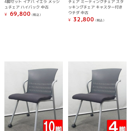
4脚セット イナバ イエラ メッシ
チェア ミーティングチェア スタ
シ
シ
ュチェア ハイバック 中古
ッキングチェア キャスター付き
ョ
ョ
ウチダ 中古
69,800
¥
(税込）
ン
ン
32,800
¥
(税込）
は
は
こ
商
商
こ
の
品
品
の
商
ペ
ペ
商
品
ー
ー
品
に
ジ
ジ
に
は
か
か
は
複
ら
ら
複
数
選
選
数
の
択
択
の
バ
で
で
バ
リ
き
き
リ
エ
ま
ま
エ
ー
す
す
ー
シ
シ
ョ
ョ
ン
ン
が
が
あ
あ
り