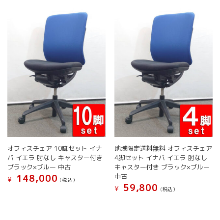
選
択
の
択
で
バ
で
き
リ
き
ま
エ
ま
す
ー
す
シ
ョ
ン
が
あ
り
ま
す。
オ
プ
オフィスチェア 10脚セット イナ
地域限定送料無料 オフィスチェア
シ
バ イエラ 肘なし キャスター付き
4脚セット イナバ イエラ 肘なし
ョ
ブラック×ブルー 中古
キャスター付き ブラック×ブルー
ン
中古
148,000
¥
(税込）
は
59,800
¥
(税込）
商
こ
品
こ
の
ペ
の
商