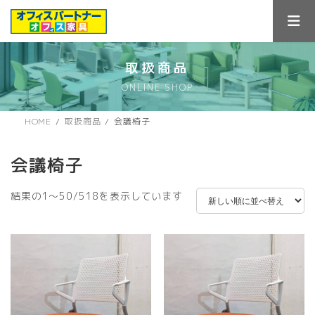
コ
ナ
ン
ビ
テ
ゲ
ン
ー
ツ
シ
取扱商品
へ
ョ
ONLINE SHOP
ス
ン
キ
に
ッ
移
HOME
取扱商品
会議椅子
プ
動
会議椅子
新
結果の1～50/518を表示しています
し
い
順