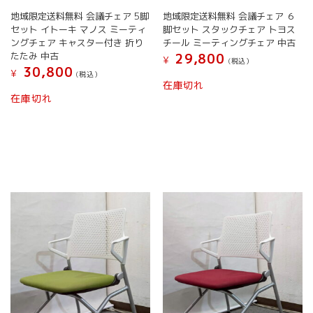
オ
商
地域限定送料無料 会議チェア 5脚
地域限定送料無料 会議チェア ６
プ
品
セット イトーキ マノス ミーティ
脚セット スタックチェア トヨス
シ
ペ
ングチェア キャスター付き 折り
チール ミーティングチェア 中古
ョ
ー
たたみ 中古
29,800
¥
(税込）
ン
ジ
30,800
¥
(税込）
は
こ
か
在庫切れ
商
こ
の
ら
在庫切れ
品
の
商
選
ペ
商
品
択
ー
品
に
で
ジ
に
は
き
か
は
複
ま
ら
複
数
す
選
数
の
択
の
バ
で
バ
リ
き
リ
エ
ま
エ
ー
す
ー
シ
シ
ョ
ョ
ン
ン
が