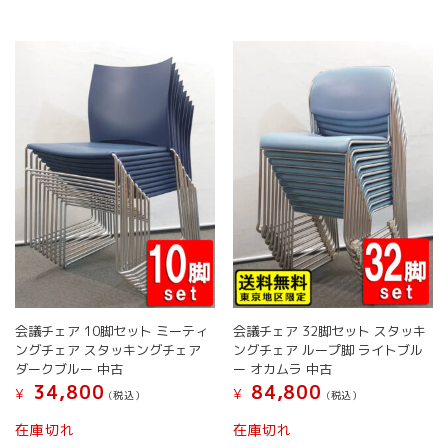
ョ
ペ
複
ン
ー
数
は
ジ
の
商
か
バ
品
ら
リ
ペ
選
エ
ー
択
ー
ジ
で
シ
か
き
ョ
ら
ま
ン
選
す
が
択
あ
で
り
き
ま
ま
す。
す
オ
会議チェア 10脚セット ミーティ
会議チェア 32脚セット スタッキ
プ
ングチェア スタッキングチェア
ングチェア ループ脚 ライトブル
シ
ダークブルー 中古
ー オカムラ 中古
ョ
34,800
84,800
¥
¥
(税込）
(税込）
ン
は
こ
こ
在庫切れ
在庫切れ
商
の
の