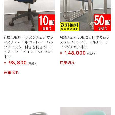
ン
ン
が
が
あ
あ
り
り
ま
ま
す。
す。
オ
オ
在庫10脚以上 デスクチェア オフ
会議チェア 50脚セット オカムラ
プ
プ
ィスチェア 10脚セット ローバッ
スタックチェア ループ脚 ミーテ
シ
シ
ク キャスター付き 肘付き ターコ
ィングチェア 中古
ョ
ョ
イズ コクヨ ピコラ CRS-G530E1
148,000
¥
(税込）
ン
ン
中古
は
は
こ
98,800
在庫切れ
¥
(税込）
商
商
の
品
品
こ
商
在庫切れ
ペ
ペ
の
品
ー
ー
商
に
ジ
ジ
品
は
か
か
に
複
ら
ら
は
数
選
選
複
の
択
択
数
バ
で
で
の
リ