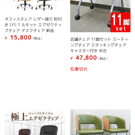
ョ
す
ま
り
ン
す
ま
が
す。
オフィスチェア レザー張り 肘付
あ
オ
き LYS-1 ルキット エグゼクティ
り
プ
ブチェア デスクチェア 新品
ま
シ
15,800
す。
¥
(税込）
会議チェア 11脚セット ミーティ
ョ
オ
ングチェア スタッキングチェア
こ
ン
プ
キャスター付き 中古
の
は
シ
47,800
商
¥
(税込）
商
ョ
品
品
こ
ン
在庫切れ
に
ペ
の
は
は
ー
商
商
複
ジ
品
品
数
か
に
ペ
の
ら
は
ー
バ
選
複
ジ
リ
択
数
か
エ
で
の
ら
ー
き
バ
選
シ
ま
リ
択
ョ
す
エ
で