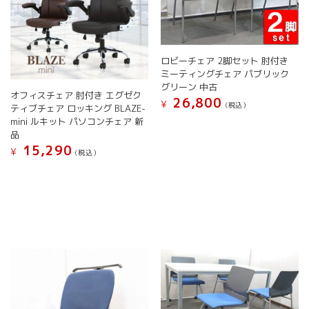
ン
ー
き
が
シ
ま
あ
ョ
す
り
ン
ま
ロビーチェア 2脚セット 肘付き
が
す。
ミーティングチェア パブリック
あ
オ
グリーン 中古
り
オフィスチェア 肘付き エグゼク
プ
26,800
¥
ま
(税込）
ティブチェア ロッキング BLAZE-
シ
す。
mini ルキット パソコンチェア 新
こ
ョ
オ
品
の
ン
プ
15,290
商
¥
(税込）
は
シ
品
商
こ
ョ
に
品
の
ン
は
ペ
商
は
複
ー
品
商
数
ジ
に
品
の
か
は
ペ
バ
ら
複
ー
リ
選
数
ジ
エ
択
の
か
ー
で
バ
ら
シ
き
リ