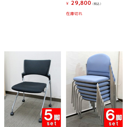
に
29,800
¥
ョ
(税込）
は
ン
こ
複
在庫切れ
は
の
数
商
商
の
品
品
バ
ペ
に
リ
ー
は
エ
ジ
複
ー
か
数
シ
ら
の
ョ
選
バ
ン
択
リ
が
で
エ
あ
き
ー
り
ま
シ
ま
す
ョ
す。
ン
オ
が
プ
あ
シ
り
ョ
ま
ン
す。
は