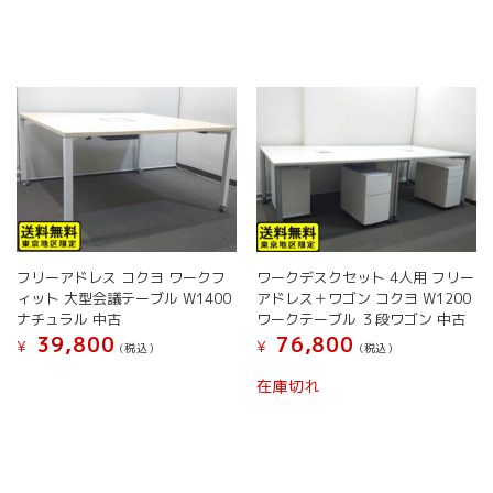
に
シ
シ
は
ョ
ョ
複
ン
ン
数
は
は
の
商
商
バ
品
品
リ
ペ
ペ
エ
ー
ー
ー
ジ
ジ
シ
か
か
ョ
ら
ら
ン
選
選
フリーアドレス コクヨ ワークフ
ワークデスクセット 4人用 フリー
が
択
択
ィット 大型会議テーブル W1400
アドレス＋ワゴン コクヨ W1200
あ
で
で
ナチュラル 中古
ワークテーブル ３段ワゴン 中古
り
き
き
39,800
76,800
¥
¥
ま
ま
ま
(税込）
(税込）
す。
す
す
こ
こ
在庫切れ
オ
の
の
プ
商
商
シ
品
品
ョ
に
に
ン
は
は