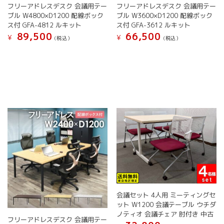
す
す
フリーアドレスデスク 会議用テー
フリーアドレスデスク 会議用テー
あ
あ
ブル W4800×D1200 配線ボック
ブル W3600×D1200 配線ボック
り
り
ス付 GFA-4812 ルキット
ス付 GFA-3612 ルキット
ま
ま
89,500
66,500
す。
す。
¥
¥
(税込）
(税込）
オ
オ
こ
こ
プ
プ
の
の
シ
シ
商
商
ョ
ョ
品
品
ン
ン
に
に
は
は
は
は
商
商
複
複
品
品
数
数
ペ
ペ
の
の
ー
ー
バ
バ
ジ
ジ
リ
リ
か
か
エ
エ
ら
ら
ー
ー
選
選
シ
シ
択
択
ョ
ョ
会議セット 4人用 ミーティングセ
で
で
ン
ン
ット W1200 会議テーブル ウチダ
き
き
が
が
ノティオ 会議チェア 肘付き 中古
ま
ま
フリーアドレスデスク 会議用テー
あ
あ