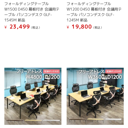
フォールディングテーブル
フォールディングテーブル
あ
あ
W1500 D450 幕板付き 会議用テ
W1200 D450 幕板付き 会議用テ
り
り
ーブル パソコンデスク GLF-
ーブル パソコンデスク GLF-
ま
ま
1545M 新品
1245M 新品
す。
す。
23,499
19,800
オ
オ
¥
¥
(税込）
(税込）
プ
プ
こ
こ
シ
シ
の
の
ョ
ョ
商
商
ン
ン
品
品
は
は
に
に
商
商
は
は
品
品
複
複
ペ
ペ
数
数
ー
ー
の
の
ジ
ジ
バ
バ
か
か
リ
リ
ら
ら
エ
エ
選
選
ー
ー
択
択
シ
シ
で
で
ョ
ョ
き
き
ン
ン
ま
ま
が
が