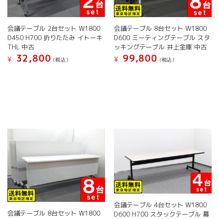
会議テーブル 2台セット W1800
会議テーブル 8台セット W1800
D450 H700 折りたたみ イトーキ
D600 ミーティングテーブル スタ
THL 中古
ッキングテーブル 井上金庫 中古
32,800
99,800
¥
¥
(税込）
(税込）
こ
こ
の
の
商
商
品
品
に
に
は
は
複
複
数
数
の
の
バ
バ
リ
リ
エ
エ
ー
ー
シ
シ
会議テーブル 4台セット W1800
ョ
ョ
会議テーブル 8台セット W1800
D600 H700 スタックテーブル 幕
ン
ン