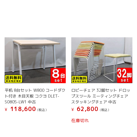
こ
こ
プ
プ
の
の
シ
シ
商
商
ョ
ョ
品
品
ン
ン
に
に
は
は
は
は
商
商
複
複
品
品
数
数
ペ
ペ
の
の
ー
ー
バ
バ
ジ
ジ
リ
リ
か
か
エ
エ
ら
ら
ー
ー
選
選
シ
シ
択
択
ョ
ョ
平机 8台セット W800 コードダク
ロビーチェア 32脚セット ドロッ
で
で
ン
ン
ト付き 木目天板 コクヨ DLET-
プスツール ミーティングチェア
き
き
が
が
S0805-LW1 中古
スタッキングチェア 中古
ま
ま
あ
あ
118,600
62,800
¥
¥
す
す
(税込）
(税込）
り
り
こ
ま
ま
在庫切れ
の
す。
す。
商
オ
オ
品
プ
プ