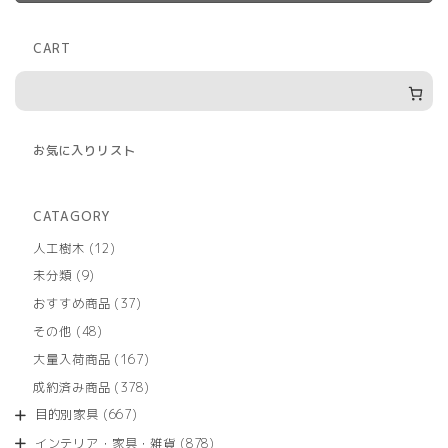
CART
お気に入りリスト
CATAGORY
12
人工樹木
12
個
9
未分類
9
の
個
商
37
おすすめ商品
37
の
品
個
商
48
その他
48
の
品
個
商
167
大量入荷商品
167
の
品
個
商
378
成約済み商品
378
の
品
個
商
667
目的別家具
667
の
品
個
商
878
インテリア・家具・雑貨
878