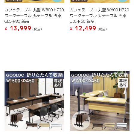
す。
あ
オ
り
カフェテーブル 丸型 W800 H720
カフェテーブル 丸型 W600 H720
プ
ま
ワークテーブル 丸テーブル 円卓
ワークテーブル 丸テーブル 円卓
シ
す。
GLC-R80 新品
GLC-R60 新品
ョ
オ
13,999
12,499
¥
¥
(税込）
(税込）
ン
プ
は
こ
こ
シ
商
の
の
ョ
品
商
商
ン
ペ
品
品
は
ー
に
に
商
ジ
は
は
品
か
複
複
ペ
ら
数
数
ー
選
の
の
ジ
択
バ
バ
か
で
リ
リ
ら
き
エ
エ
選
ま
ー
ー
択
す
シ
シ
で
ョ
ョ
き
ン
ン
ま
が
が
す