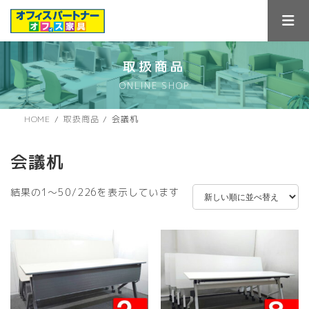
コ
ナ
ン
ビ
テ
ゲ
ン
ー
ツ
シ
取扱商品
へ
ョ
ONLINE SHOP
ス
ン
キ
に
ッ
移
HOME
取扱商品
会議机
プ
動
会議机
新
結果の1～50/226を表示しています
し
い
順