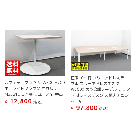
の
商
品
に
は
複
数
の
バ
リ
エ
ー
シ
在庫16台有 フリーアドレステー
ョ
カフェテーブル 角型 W700 H700
ブル フリーアドレスデスク
ン
木目ライトブラウン オカムラ
W3600 大型会議テーブル フリア
が
MS521L 日本製 リユース品 中古
ド オフィスデスク 天板ナチュラ
あ
12,800
ル 中古
¥
(税込）
り
97,800
¥
(税込）
こ
ま
の
こ
す。
商
の
オ
品
商
プ
に
品
シ