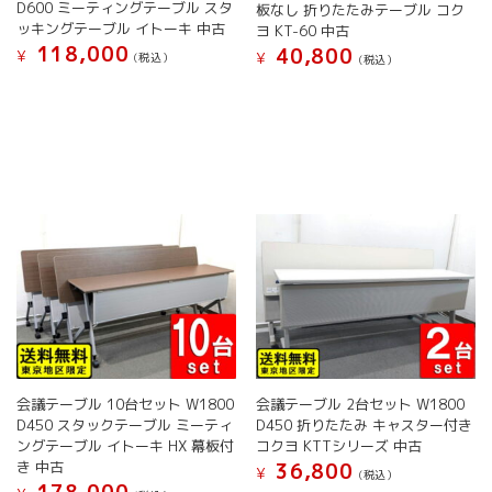
D600 ミーティングテーブル スタ
板なし 折りたたみテーブル コク
が
が
ッキングテーブル イトーキ 中古
ヨ KT-60 中古
あ
あ
118,000
40,800
¥
¥
(税込）
(税込）
り
り
こ
こ
ま
ま
の
の
す。
す。
商
商
オ
オ
品
品
プ
プ
に
に
シ
シ
は
は
ョ
ョ
複
複
ン
ン
数
数
は
は
の
の
商
商
バ
バ
品
品
リ
リ
ペ
ペ
エ
エ
ー
ー
ー
ー
ジ
ジ
シ
シ
か
か
ョ
ョ
ら
ら
会議テーブル 10台セット W1800
会議テーブル 2台セット W1800
ン
ン
選
選
D450 スタックテーブル ミーティ
D450 折りたたみ キャスター付き
が
が
択
択
ングテーブル イトーキ HX 幕板付
コクヨ KTTシリーズ 中古
あ
あ
で
で
き 中古
36,800
¥
(税込）
り
り
き
き