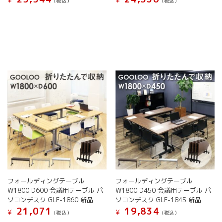
オ
¥
¥
プ
(税込）
(税込）
プ
シ
こ
こ
シ
ョ
の
の
ョ
ン
商
商
ン
は
品
品
は
商
に
に
商
品
は
は
品
ペ
複
複
ペ
ー
数
数
ー
ジ
の
の
ジ
か
バ
バ
か
ら
リ
リ
ら
選
エ
エ
選
択
ー
ー
択
で
シ
シ
で
き
ョ
ョ
き
ま
ン
ン
ま
す
が
が
す
フォールディングテーブル
フォールディングテーブル
あ
あ
W1800 D600 会議用テーブル パ
W1800 D450 会議用テーブル パ
り
り
ソコンデスク GLF-1860 新品
ソコンデスク GLF-1845 新品
ま
ま
21,071
19,834
す。
す。
¥
¥
(税込）
(税込）
オ
オ