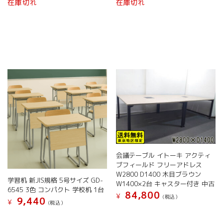
オ
在庫切れ
在庫切れ
は
格
は
格
プ
¥ 49,800
は
¥ 49,800
は
シ
で
¥ 39,800
で
¥ 27,
ョ
し
で
し
で
ン
た。
す。
た。
す。
は
商
品
ペ
ー
ジ
か
ら
選
択
で
会議テーブル イトーキ アクティ
き
ブフィールド フリーアドレス
ま
W2800 D1400 木目ブラウン
す
学習机 新JIS規格 5号サイズ GD-
W1400×2台 キャスター付き 中古
6545 3色 コンパクト 学校机 1台
84,800
¥
(税込）
9,440
¥
(税込）
こ