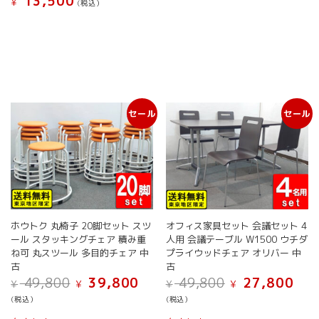
13,500
¥
(税込）
こ
の
商
品
に
は
複
セール
セール
数
の
バ
リ
エ
ー
シ
ョ
ホウトク 丸椅子 20脚セット スツ
オフィス家具セット 会議セット 4
ン
ール スタッキングチェア 積み重
人用 会議テーブル W1500 ウチダ
が
ね可 丸スツール 多目的チェア 中
プライウッドチェア オリバー 中
あ
古
古
り
元
現
元
現
49,800
39,800
49,800
27,800
¥
¥
¥
¥
ま
の
在
の
在
(税込）
(税込）
価
の
価
の
す。
格
価
格
価