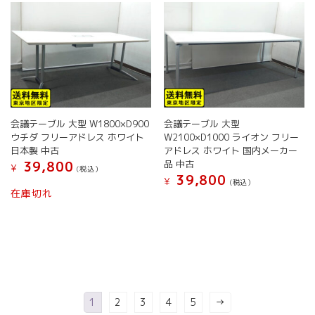
ペ
ー
ジ
か
ら
選
択
で
き
会議テーブル 大型 W1800×D900
会議テーブル 大型
ま
ウチダ フリーアドレス ホワイト
W2100×D1000 ライオン フリー
日本製 中古
アドレス ホワイト 国内メーカー
す
品 中古
39,800
¥
(税込）
39,800
¥
(税込）
在庫切れ
1
2
3
4
5
→