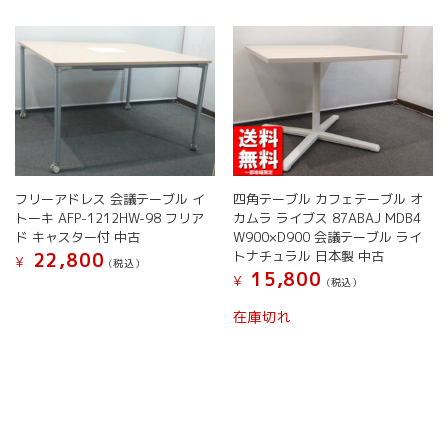
複
商
は
数
品
商
の
ペ
品
バ
ー
ペ
リ
ジ
ー
エ
か
ジ
ー
ら
か
シ
選
ら
ョ
択
選
ン
で
択
フリーアドレス 会議テーブル イ
四角テーブル カフェテーブル オ
が
き
で
トーキ AFP-1212HW-98 フリア
カムラ ライブス 87ABAJ MDB4
あ
ま
き
ド キャスター付 中古
W900×D900 会議テーブル ライ
り
す
ま
トナチュラル 日本製 中古
22,800
¥
ま
(税込）
す
15,800
¥
す。
(税込）
オ
在庫切れ
プ
シ
ョ
ン
は
商
品