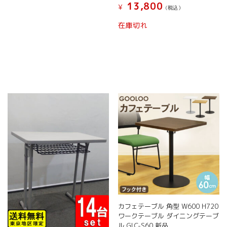
ョ
13,800
¥
品
(税込）
ン
に
こ
は
在庫切れ
は
の
商
複
商
品
数
品
ペ
の
に
ー
バ
は
ジ
リ
複
か
エ
数
ら
ー
の
選
シ
バ
択
ョ
リ
で
ン
エ
き
が
ー
ま
あ
シ
す
り
ョ
ま
ン
す。
が
オ
あ
プ
り
カフェテーブル 角型 W600 H720
シ
ま
ワークテーブル ダイニングテーブ
ョ
す。
ル GLC-S60 新品