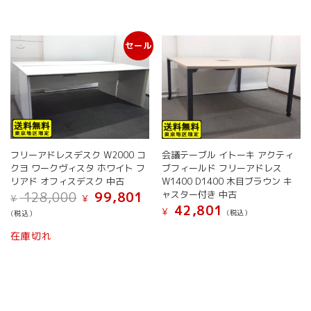
は
に
ョ
複
は
ン
数
複
は
セール
の
数
商
バ
の
品
リ
バ
ペ
エ
リ
ー
ー
エ
ジ
シ
ー
か
ョ
シ
ら
ン
ョ
選
フリーアドレスデスク W2000 コ
会議テーブル イトーキ アクティ
が
ン
択
クヨ ワークヴィスタ ホワイト フ
ブフィールド フリーアドレス
あ
が
で
リアド オフィスデスク 中古
W1400 D1400 木目ブラウン キ
り
あ
き
元
現
ャスター付き 中古
128,000
99,801
¥
¥
ま
り
ま
の
在
42,801
¥
(税込）
(税込）
す。
ま
価
の
す
こ
オ
格
価
す。
在庫切れ
の
は
格
プ
オ
¥ 128,000
は
商
シ
プ
で
¥ 99,801
品
ョ
シ
し
で
に
ン
ョ
た。
す。
は
は
ン