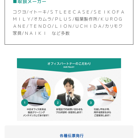
■取扱メーカー
コクヨ/イトーキ/ＳＴＬＥＥＣＡＳＥ/ＳＥＩＫＯＦＡ
ＭＩＬＹ/オカムラ/ＰＬＵＳ/稲葉製作所/ＫＵＲＯＧ
ＡＮＥ/ＴＥＮＤＯ/ＬＩＯＮ/ＵＣＨＩＤＡ/カリモク
家具/ＮＡＩＫＩ など多数
各種伝票発行