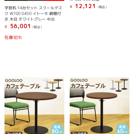
ン
オ
12,121
¥
(税込）
学習机 14台セット スクールデス
は
プ
ク W700 D450 イトーキ 網棚付
商
こ
シ
き 木目 ホワイトグレー 中古
品
の
ョ
56,001
ペ
商
¥
(税込）
ン
ー
品
は
こ
在庫切れ
ジ
に
商
の
か
は
品
商
ら
複
ペ
品
選
数
ー
に
択
の
ジ
は
で
バ
か
複
き
リ
ら
数
ま
エ
選
の
す
ー
択
バ
シ
で
リ
ョ
き
エ
ン
ま
ー
が
す
シ
あ
ョ
り
ン
ま
が