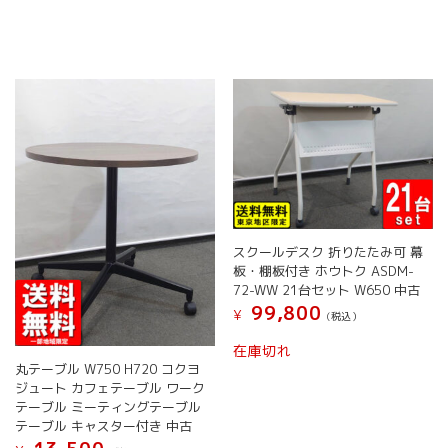
ョ
ン
は
商
品
ペ
ー
ジ
か
ら
選
択
で
スクールデスク 折りたたみ可 幕
き
板・棚板付き ホウトク ASDM-
ま
72-WW 21台セット W650 中古
す
99,800
¥
(税込）
在庫切れ
丸テーブル W750 H720 コクヨ
ジュート カフェテーブル ワーク
テーブル ミーティングテーブル
テーブル キャスター付き 中古