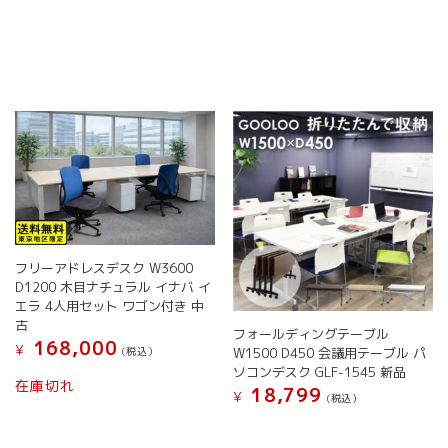
品
品
商
の
ペ
ペ
品
バ
ー
ー
に
リ
ジ
ジ
は
エ
か
か
複
ー
ら
ら
数
シ
選
選
の
ョ
択
択
バ
ン
で
で
リ
が
き
き
エ
あ
ま
ま
ー
り
す
す
シ
ま
ョ
す。
フリーアドレスデスク W3600
ン
オ
D1200 木目ナチュラル イナバ イ
が
プ
エラ 4人用セット ワゴン付き 中
あ
シ
古
り
ョ
フォールディングテーブル
168,000
ま
¥
ン
(税込）
W1500 D450 会議用テーブル パ
す。
は
ソコンデスク GLF-1545 新品
在庫切れ
オ
商
18,799
¥
(税込）
プ
品
こ
シ
ペ
の