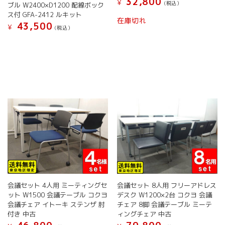
32,800
¥
す
す
(税込）
ブル W2400×D1200 配線ボック
り
り
ス付 GFA-2412 ルキット
こ
ま
ま
在庫切れ
43,500
の
す。
す。
¥
(税込）
商
オ
オ
こ
品
プ
プ
の
に
シ
シ
商
は
ョ
ョ
品
複
ン
ン
に
数
は
は
は
の
商
商
複
バ
品
品
数
リ
ペ
ペ
の
エ
ー
ー
バ
ー
ジ
ジ
リ
シ
か
か
エ
ョ
ら
ら
ー
ン
選
選
シ
が
択
択
ョ
会議セット 4人用 ミーティングセ
会議セット 8人用 フリーアドレス
あ
で
で
ン
ット W1500 会議テーブル コクヨ
デスク W1200×2台 コクヨ 会議
り
き
き
が
会議チェア イトーキ ステンザ 肘
チェア 8脚 会議テーブル ミーテ
ま
ま
ま
あ
付き 中古
ィングチェア 中古
す。
す
す
り