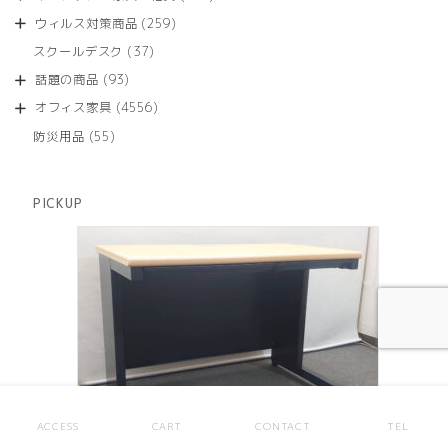
の
品
個
商
259
ウィルス対策商品
259
の
品
個
商
37
スクールデスク
37
の
品
個
商
93
話題の商品
93
の
品
個
商
4556
オフィス家具
4556
の
品
個
商
55
防災用品
55
の
品
個
商
の
品
商
PICKUP
品
ACCESS
CART
CONTACT
TEL