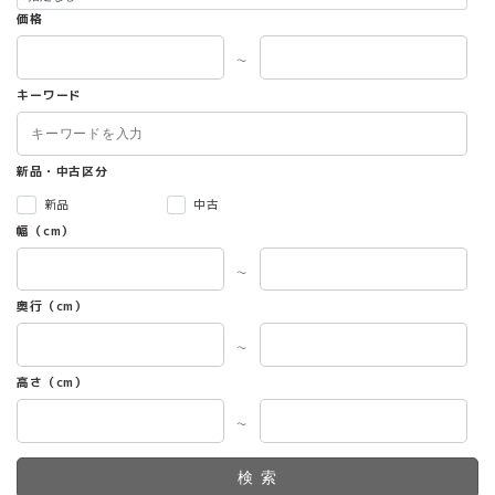
価格
～
キーワード
新品・中古区分
新品
中古
幅（cm）
～
奥行（cm）
～
高さ（cm）
～
検索