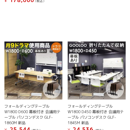
178,000
¥
(税込）
こ
ま
ま
ま
ま
こ
の
す。
す。
す
す
の
商
オ
オ
商
品
プ
プ
品
に
シ
シ
に
は
ョ
ョ
は
複
ン
ン
複
数
は
は
数
の
商
商
の
バ
品
品
バ
リ
ペ
ペ
リ
エ
ー
ー
エ
ー
ジ
ジ
ー
シ
か
か
シ
ョ
ら
ら
ョ
ン
選
選
ン
が
択
択
が
あ
で
で
フォールディングテーブル
フォールディングテーブル
あ
り
き
き
W1800 D600 幕板付き 会議用テ
W1800 D450 幕板付き 会議用テ
り
ま
ま
ま
ーブル パソコンデスク GLF-
ーブル パソコンデスク GLF-
ま
す。
す
す
1860M 新品
1845M 新品
す。
オ
25,544
24,536