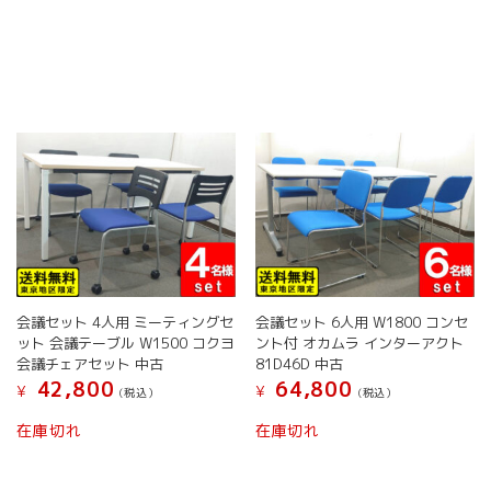
オ
オ
商
プ
プ
品
シ
シ
に
ョ
ョ
は
ン
ン
複
は
は
数
商
商
の
品
品
バ
ペ
ペ
リ
ー
ー
エ
ジ
ジ
ー
か
か
シ
ら
ら
ョ
選
選
ン
択
択
会議セット 4人用 ミーティングセ
会議セット 6人用 W1800 コンセ
が
で
で
ット 会議テーブル W1500 コクヨ
ント付 オカムラ インターアクト
あ
き
き
会議チェアセット 中古
81D46D 中古
り
ま
ま
42,800
64,800
¥
¥
ま
(税込）
(税込）
す
す
す。
在庫切れ
在庫切れ
オ
プ
シ