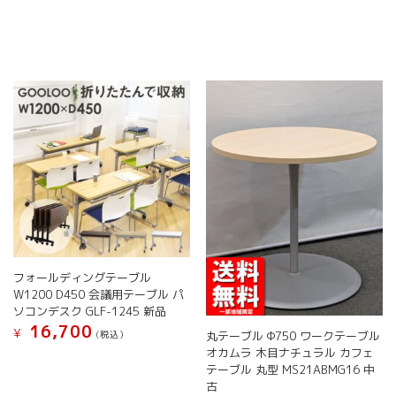
ョ
ー
商
ン
ジ
品
は
か
に
商
ら
は
品
選
複
ペ
択
数
ー
で
の
ジ
き
バ
か
ま
リ
ら
す
エ
選
ー
択
シ
で
ョ
き
ン
ま
が
す
フォールディングテーブル
あ
W1200 D450 会議用テーブル パ
り
ソコンデスク GLF-1245 新品
ま
16,700
す。
¥
(税込）
丸テーブル Φ750 ワークテーブル
オ
オカムラ 木目ナチュラル カフェ
こ
プ
テーブル 丸型 MS21ABMG16 中
の
シ
古
商