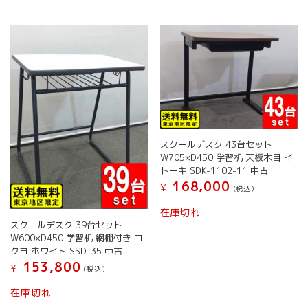
は
複
複
商
数
数
品
の
の
ペ
バ
バ
ー
リ
リ
ジ
エ
エ
か
ー
ー
ら
シ
シ
選
ョ
ョ
択
ン
ン
で
スクールデスク 43台セット
が
が
き
W705×D450 学習机 天板木目 イ
あ
あ
ま
トーキ SDK-1102-11 中古
り
り
す
168,000
¥
ま
ま
(税込）
す。
す。
こ
在庫切れ
オ
オ
の
スクールデスク 39台セット
プ
プ
商
W600×D450 学習机 網棚付き コ
シ
シ
品
クヨ ホワイト SSD-35 中古
ョ
ョ
に
153,800
¥
(税込）
ン
ン
は
は
は
こ
複
在庫切れ
商
商
の
数