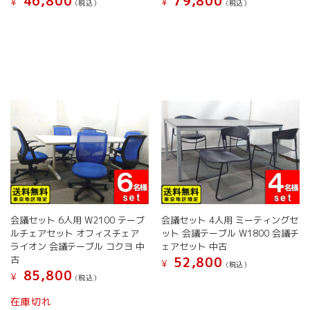
46,800
79,800
¥
¥
オ
(税込）
(税込）
ま
プ
こ
こ
す。
シ
の
の
オ
ョ
商
商
プ
ン
品
品
シ
は
に
に
ョ
商
は
は
ン
品
複
複
は
ペ
数
数
商
ー
の
の
品
ジ
バ
バ
ペ
か
リ
リ
ー
ら
エ
エ
ジ
選
ー
ー
か
択
シ
シ
ら
で
ョ
ョ
選
会議セット 6人用 W2100 テーブ
会議セット 4人用 ミーティングセ
き
ン
ン
択
ルチェアセット オフィスチェア
ット 会議テーブル W1800 会議チ
ま
が
が
で
ライオン 会議テーブル コクヨ 中
ェアセット 中古
す
あ
あ
き
古
52,800
¥
(税込）
り
り
ま
85,800
¥
(税込）
ま
ま
す
こ
す。
す。
在庫切れ
の