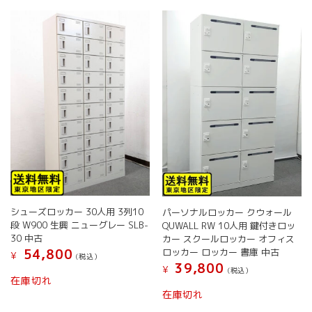
数
数
か
か
の
の
ら
ら
バ
バ
選
選
リ
リ
択
択
エ
エ
で
で
ー
ー
き
き
シ
シ
ま
ま
ョ
ョ
す
す
ン
ン
が
が
あ
あ
り
り
ま
ま
す。
す。
オ
オ
シューズロッカー 30人用 3列10
パーソナルロッカー クウォール
プ
プ
段 W900 生興 ニューグレー SLB-
QUWALL RW 10人用 鍵付きロッ
シ
シ
30 中古
カー スクールロッカー オフィス
ョ
ョ
54,800
ロッカー ロッカー 書庫 中古
¥
(税込）
ン
ン
39,800
¥
(税込）
は
は
在庫切れ
商
商
在庫切れ
品
品