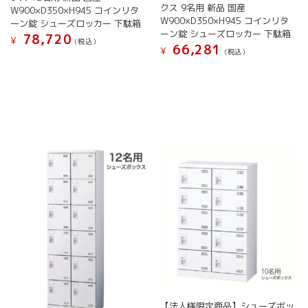
ま
ま
クス 9名用 新品 国産
あ
あ
W900×D350×H945 コインリタ
す
す
W900×D350×H945 コインリタ
り
り
ーン錠 シューズロッカー 下駄箱
ーン錠 シューズロッカー 下駄箱
ま
ま
78,720
¥
(税込）
66,281
す。
す。
¥
(税込）
こ
オ
オ
こ
の
プ
プ
の
商
シ
シ
商
品
ョ
ョ
品
に
ン
ン
に
は
は
は
は
複
商
商
複
数
品
品
数
の
ペ
ペ
の
バ
ー
ー
バ
リ
ジ
ジ
リ
エ
か
か
エ
ー
ら
ら
ー
シ
選
選
シ
ョ
択
択
ョ
ン
で
で
ン
が
き
き
が
あ
ま
ま
あ
【法人様限定商品】シューズボッ
り