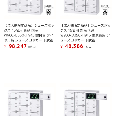
【法人様限定商品】シューズボッ
【法人様限定商品】シューズボッ
クス 15名用 新品 国産
クス 15名用 新品 国産
W900×D350×H945 鍵付き ダイ
W900×D350×H945 南京錠用 シ
ヤル錠 シューズロッカー 下駄箱
ューズロッカー 下駄箱
98,247
48,386
¥
¥
(税込）
(税込）
こ
こ
の
の
商
商
品
品
に
に
は
は
複
複
数
数
の
の
バ
バ
リ
リ
エ
エ
ー
ー