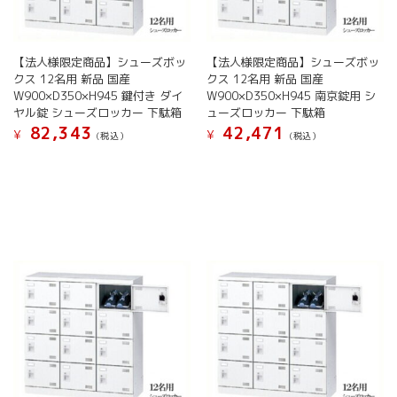
ー
シ
択
択
シ
ョ
で
で
ョ
ン
き
き
ン
が
ま
ま
【法人様限定商品】シューズボッ
【法人様限定商品】シューズボッ
が
あ
クス 12名用 新品 国産
クス 12名用 新品 国産
す
す
あ
り
W900×D350×H945 鍵付き ダイ
W900×D350×H945 南京錠用 シ
り
ま
ヤル錠 シューズロッカー 下駄箱
ューズロッカー 下駄箱
ま
す。
82,343
42,471
¥
¥
(税込）
(税込）
す。
オ
こ
こ
オ
プ
の
の
プ
シ
商
商
シ
ョ
品
品
ョ
ン
に
に
ン
は
は
は
は
商
複
複
商
品
数
数
品
ペ
の
の
ペ
ー
バ
バ
ー
ジ
リ
リ
ジ
か
エ
エ
か
ら
ー
ー
ら
選
シ
シ
選
択