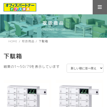
コ
ナ
ン
ビ
テ
ゲ
ン
ー
ツ
シ
取扱商品
へ
ョ
ONLINE SHOP
ス
ン
キ
に
ッ
移
HOME
取扱商品
下駄箱
プ
動
下駄箱
新
結果の1～50/79を表示しています
し
い
順