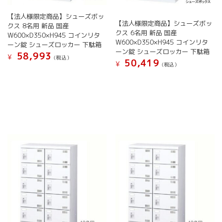
が
り
【法人様限定商品】シューズボッ
あ
ま
【法人様限定商品】シューズボッ
クス 8名用 新品 国産
り
す。
クス 6名用 新品 国産
W600×D350×H945 コインリタ
ま
オ
W600×D350×H945 コインリタ
ーン錠 シューズロッカー 下駄箱
す。
プ
ーン錠 シューズロッカー 下駄箱
58,993
オ
¥
シ
(税込）
50,419
¥
(税込）
プ
ョ
こ
シ
こ
ン
の
ョ
の
は
商
ン
商
商
品
は
品
品
に
商
に
ペ
は
品
は
ー
複
ペ
複
ジ
数
ー
数
か
の
ジ
の
ら
バ
か
バ
選
リ
ら
リ
択
エ
選
エ
で
ー
択
ー
き
シ
で
シ
ま
ョ
き
ョ
す
ン