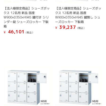
ョ
ョ
択
で
ン
ン
【法人様限定商品】シューズボッ
【法人様限定商品】シューズボッ
で
き
が
が
クス 12名用 新品 国産
クス 12名用 新品 国産
き
ま
あ
あ
W900×D350×H945 鍵付き シリ
W900×D350×H945 鍵無し シュ
ま
す
り
り
ンダー錠 シューズロッカー 下駄
ーズロッカー 下駄箱
す
ま
ま
箱
39,237
¥
(税込）
す。
す。
46,101
¥
(税込）
こ
オ
オ
こ
の
プ
プ
の
商
シ
シ
商
品
ョ
ョ
品
に
ン
ン
に
は
は
は
は
複
商
商
複
数
品
品
数
の
ペ
ペ
の
バ
ー
ー
バ
リ
ジ
ジ
リ
エ
か
か
エ
ー
ら
ら
ー
シ
選
選
シ
ョ
択
択
ョ
ン