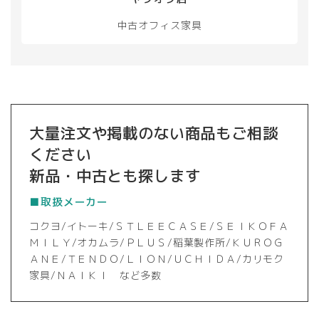
中古オフィス家具
大量注文や掲載のない商品もご相談
ください
新品・中古とも探します
■取扱メーカー
コクヨ/イトーキ/ＳＴＬＥＥＣＡＳＥ/ＳＥＩＫＯＦＡ
ＭＩＬＹ/オカムラ/ＰＬＵＳ/稲葉製作所/ＫＵＲＯＧ
ＡＮＥ/ＴＥＮＤＯ/ＬＩＯＮ/ＵＣＨＩＤＡ/カリモク
家具/ＮＡＩＫＩ など多数