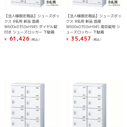
き
き
ン
ン
ま
ま
が
が
す
す
【法人様限定商品】シューズボッ
【法人様限定商品】シューズボッ
あ
あ
クス 8名用 新品 国産
クス 8名用 新品 国産
り
り
W600×D350×H945 ダイヤル錠
W600×D350×H945 南京錠用 シ
ま
ま
付き シューズロッカー 下駄箱
ューズロッカー 下駄箱
す。
す。
61,426
35,457
オ
オ
¥
¥
(税込）
(税込）
プ
プ
こ
こ
シ
シ
の
の
ョ
ョ
商
商
ン
ン
品
品
は
は
に
に
商
商
は
は
品
品
複
複
ペ
ペ
数
数
ー
ー
の
の
ジ
ジ
バ
バ
か
か
リ
リ
ら
ら
エ
エ
選
選
ー
ー
択
択
シ
シ
で
で
ョ
ョ