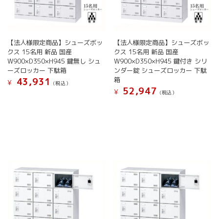
シ
シ
ョ
ョ
ン
ン
が
が
【法人様限定商品】シューズボッ
【法人様限定商品】シューズボッ
あ
あ
クス 15名用 新品 国産
クス 15名用 新品 国産
り
り
W900×D350×H945 鍵無し シュ
W900×D350×H945 鍵付き シリ
ま
ま
ーズロッカー 下駄箱
ンダー錠 シューズロッカー 下駄
す。
す。
箱
43,931
¥
(税込）
オ
オ
52,947
¥
(税込）
こ
プ
プ
こ
の
シ
シ
の
商
ョ
ョ
商
品
ン
ン
品
に
は
は
に
は
商
商
は
複
品
品
複
数
ペ
ペ
数
の
ー
ー
の
バ
ジ
ジ
バ
リ
か
か
リ
エ
ら
ら
エ
ー
選
選