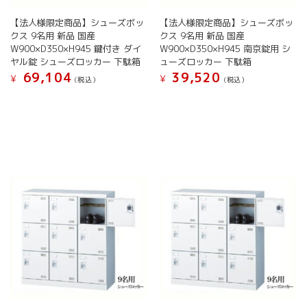
で
で
ン
が
き
き
【法人様限定商品】シューズボッ
【法人様限定商品】シューズボッ
が
あ
ま
ま
クス 9名用 新品 国産
クス 9名用 新品 国産
あ
り
す
す
W900×D350×H945 鍵付き ダイ
W900×D350×H945 南京錠用 シ
り
ま
ヤル錠 シューズロッカー 下駄箱
ューズロッカー 下駄箱
ま
す。
69,104
39,520
す。
オ
¥
¥
(税込）
(税込）
オ
プ
こ
こ
プ
シ
の
の
シ
ョ
商
商
ョ
ン
品
品
ン
は
に
に
は
商
は
は
商
品
複
複
品
ペ
数
数
ペ
ー
の
の
ー
ジ
バ
バ
ジ
か
リ
リ
か
ら
エ
エ
ら
選
ー
ー
選
択
シ
シ
択
で
ョ
ョ
で
き
ン
ン