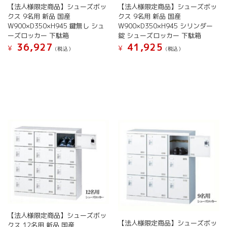
き
ま
【法人様限定商品】シューズボッ
【法人様限定商品】シューズボッ
が
が
ま
す
クス 9名用 新品 国産
クス 9名用 新品 国産
あ
あ
す
W900×D350×H945 鍵無し シュ
W900×D350×H945 シリンダー
り
り
ーズロッカー 下駄箱
錠 シューズロッカー 下駄箱
ま
ま
36,927
41,925
す。
す。
¥
¥
(税込）
(税込）
オ
オ
こ
こ
プ
プ
の
の
シ
シ
商
商
ョ
ョ
品
品
ン
ン
に
に
は
は
は
は
商
商
複
複
品
品
数
数
ペ
ペ
の
の
ー
ー
バ
バ
ジ
ジ
リ
リ
か
か
エ
エ
ら
ら
ー
ー
選
選
シ
シ
択
択
ョ
ョ
で
で
ン
ン
【法人様限定商品】シューズボッ
き
き
【法人様限定商品】シューズボッ
が
が
クス 12名用 新品 国産