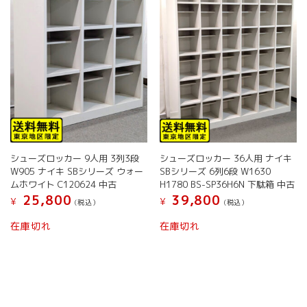
バ
バ
選
選
リ
リ
択
択
エ
エ
で
で
ー
ー
き
き
シ
シ
ま
ま
ョ
ョ
す
す
ン
ン
が
が
あ
あ
り
り
ま
ま
す。
す。
シューズロッカー 9人用 3列3段
シューズロッカー 36人用 ナイキ
オ
オ
W905 ナイキ SBシリーズ ウォー
SBシリーズ 6列6段 W1630
プ
プ
ムホワイト C120624 中古
H1780 BS-SP36H6N 下駄箱 中古
シ
シ
25,800
39,800
¥
¥
(税込）
(税込）
ョ
ョ
こ
こ
ン
ン
在庫切れ
在庫切れ
の
の
は
は
商
商
商
商
品
品
品
品
に
に
ペ
ペ
は
は
ー
ー
複
複
ジ
ジ