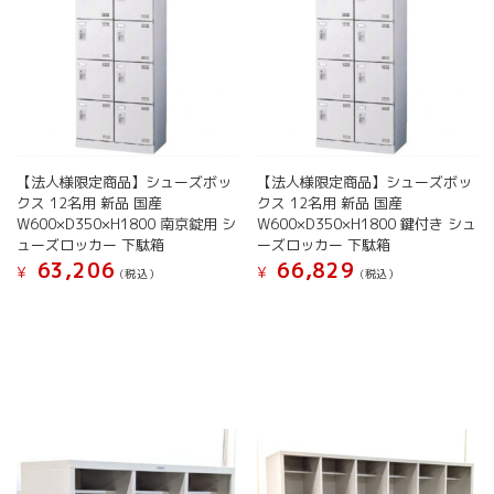
エ
エ
で
で
ー
ー
き
き
シ
シ
ま
ま
ョ
ョ
す
す
ン
ン
が
が
あ
あ
り
り
ま
ま
【法人様限定商品】シューズボッ
【法人様限定商品】シューズボッ
す。
す。
クス 12名用 新品 国産
クス 12名用 新品 国産
W600×D350×H1800 南京錠用 シ
W600×D350×H1800 鍵付き シュ
オ
オ
ューズロッカー 下駄箱
ーズロッカー 下駄箱
プ
プ
63,206
66,829
シ
シ
¥
¥
(税込）
(税込）
ョ
ョ
こ
こ
ン
ン
の
の
は
は
商
商
商
商
品
品
品
品
に
に
ペ
ペ
は
は
ー
ー
複
複
ジ
ジ
数
数
か
か
の
の
ら
ら