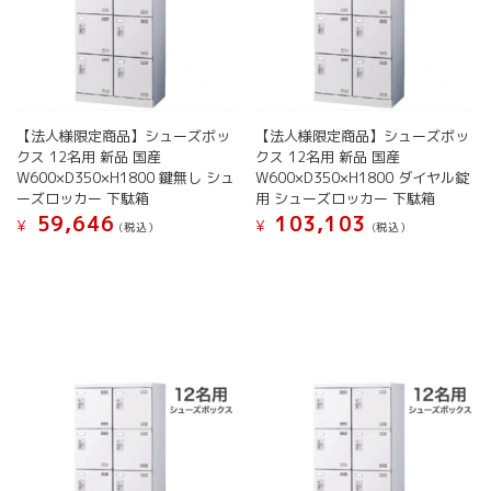
で
で
シ
シ
き
き
ョ
ョ
ま
ま
ン
ン
す
す
が
が
あ
あ
り
り
ま
ま
【法人様限定商品】シューズボッ
【法人様限定商品】シューズボッ
す。
す。
クス 12名用 新品 国産
クス 12名用 新品 国産
W600×D350×H1800 鍵無し シュ
W600×D350×H1800 ダイヤル錠
オ
オ
ーズロッカー 下駄箱
用 シューズロッカー 下駄箱
プ
プ
59,646
103,103
シ
シ
¥
¥
(税込）
(税込）
ョ
ョ
こ
こ
ン
ン
の
の
は
は
商
商
商
商
品
品
品
品
に
に
ペ
ペ
は
は
ー
ー
複
複
ジ
ジ
数
数
か
か
の
の
ら
ら
バ
バ
選
選
リ
リ
択
択