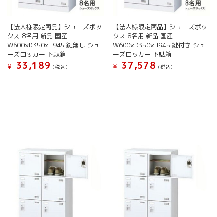
き
き
ン
ン
ま
ま
が
が
す
す
【法人様限定商品】シューズボッ
【法人様限定商品】シューズボッ
あ
あ
クス 8名用 新品 国産
クス 8名用 新品 国産
り
り
W600×D350×H945 鍵無し シュ
W600×D350×H945 鍵付き シュ
ま
ま
ーズロッカー 下駄箱
ーズロッカー 下駄箱
す。
す。
33,189
37,578
オ
オ
¥
¥
(税込）
(税込）
プ
プ
こ
こ
シ
シ
の
の
ョ
ョ
商
商
ン
ン
品
品
は
は
に
に
商
商
は
は
品
品
複
複
ペ
ペ
数
数
ー
ー
の
の
ジ
ジ
バ
バ
か
か
リ
リ
ら
ら
エ
エ
選
選
ー
ー
択
択
シ
シ
で
で
ョ
ョ