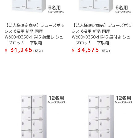
き
き
ョ
ョ
ま
ま
ン
ン
す
す
が
が
あ
あ
【法人様限定商品】シューズボッ
【法人様限定商品】シューズボッ
り
り
クス 6名用 新品 国産
クス 6名用 新品 国産
ま
ま
W600×D350×H945 錠無し シュ
W600×D350×H945 鍵付き シュ
す。
す。
ーズロッカー 下駄箱
ーズロッカー 下駄箱
オ
オ
31,246
34,575
¥
¥
(税込）
(税込）
プ
プ
シ
シ
こ
こ
ョ
ョ
の
の
ン
ン
商
商
は
は
品
品
商
商
に
に
品
品
は
は
ペ
ペ
複
複
ー
ー
数
数
ジ
ジ
の
の
か
か
バ
バ
ら
ら
リ
リ
選
選
エ
エ
択
択
ー
ー