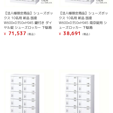
ま
ン
が
す
が
あ
あ
【法人様限定商品】シューズボッ
【法人様限定商品】シューズボッ
り
り
クス 10名用 新品 国産
クス 10名用 新品 国産
ま
ま
W600×D350×H945 鍵付き ダイ
W600×D350×H945 南京錠用 シ
す。
す。
ヤル錠 シューズロッカー 下駄箱
ューズロッカー 下駄箱
オ
オ
71,537
38,691
プ
¥
¥
(税込）
(税込）
プ
シ
こ
こ
シ
ョ
の
の
ョ
ン
商
商
ン
は
品
品
は
商
に
に
商
品
は
は
品
ペ
複
複
ペ
ー
数
数
ー
ジ
の
の
ジ
か
バ
バ
か
ら
リ
リ
ら
選
エ
エ
選
択
ー
ー
択
で
シ
シ
で
き
ョ
ョ
き