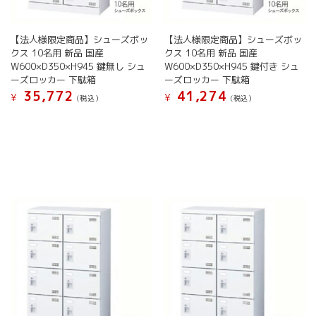
ま
ン
ン
ま
す
が
が
す
あ
あ
【法人様限定商品】シューズボッ
【法人様限定商品】シューズボッ
り
り
クス 10名用 新品 国産
クス 10名用 新品 国産
ま
ま
W600×D350×H945 鍵無し シュ
W600×D350×H945 鍵付き シュ
す。
す。
ーズロッカー 下駄箱
ーズロッカー 下駄箱
オ
オ
35,772
41,274
¥
¥
(税込）
(税込）
プ
プ
こ
こ
シ
シ
の
の
ョ
ョ
商
商
ン
ン
品
品
は
は
に
に
商
商
は
は
品
品
複
複
ペ
ペ
数
数
ー
ー
の
の
ジ
ジ
バ
バ
か
か
リ
リ
ら
ら
エ
エ
選
選
ー
ー
択
択
シ
シ
で
で
ョ
ョ