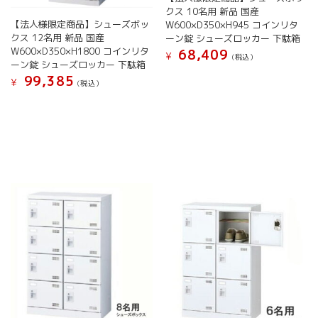
す
す
り
クス 10名用 新品 国産
ま
ま
【法人様限定商品】シューズボッ
W600×D350×H945 コインリタ
す。
す。
クス 12名用 新品 国産
ーン錠 シューズロッカー 下駄箱
オ
W600×D350×H1800 コインリタ
オ
68,409
プ
¥
(税込）
ーン錠 シューズロッカー 下駄箱
プ
シ
こ
99,385
シ
¥
ョ
(税込）
の
ョ
ン
こ
商
ン
は
の
品
は
商
商
に
商
品
品
は
品
ペ
に
複
ペ
ー
は
数
ー
ジ
複
の
ジ
か
数
バ
か
ら
の
リ
ら
選
バ
エ
選
択
リ
ー
択
で
エ
シ
で
き
ー
ョ
き
ま
シ
ン
ま
す
ョ
が
す
ン
あ