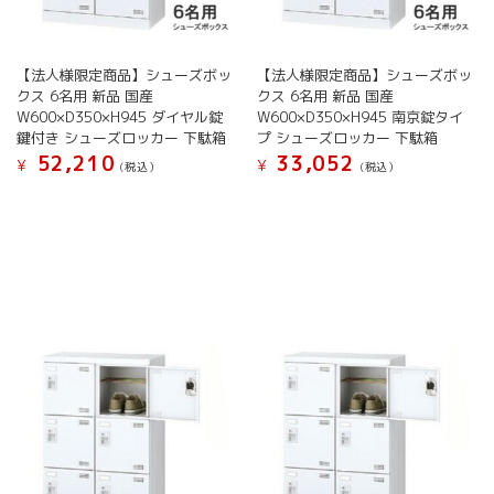
き
き
ン
ン
ま
ま
が
が
す
す
あ
あ
【法人様限定商品】シューズボッ
【法人様限定商品】シューズボッ
り
り
クス 6名用 新品 国産
クス 6名用 新品 国産
ま
ま
W600×D350×H945 ダイヤル錠
W600×D350×H945 南京錠タイ
す。
す。
鍵付き シューズロッカー 下駄箱
プ シューズロッカー 下駄箱
オ
オ
52,210
33,052
¥
¥
(税込）
(税込）
プ
プ
シ
シ
こ
こ
ョ
ョ
の
の
ン
ン
商
商
は
は
品
品
商
商
に
に
品
品
は
は
ペ
ペ
複
複
ー
ー
数
数
ジ
ジ
の
の
か
か
バ
バ
ら
ら
リ
リ
選
選
エ
エ
択
択
ー
ー
で
で
シ
シ