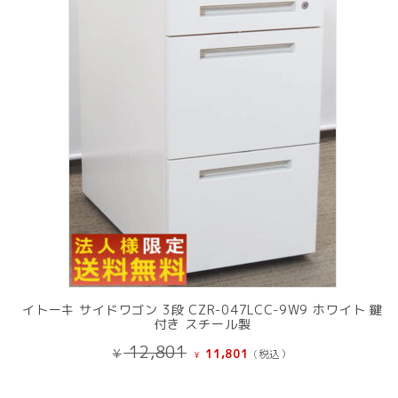
の
商
品
イトーキ サイドワゴン 3段 CZR-047LCC-9W9 ホワイト 鍵
付き スチール製
元
現
12,801
¥
11,801
(税込）
¥
の
在
価
の