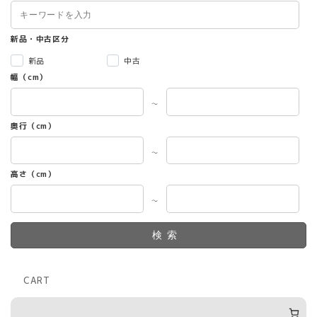
新品・中古区分
新品
中古
幅（cm）
～
奥行（cm）
～
高さ（cm）
～
検索
CART