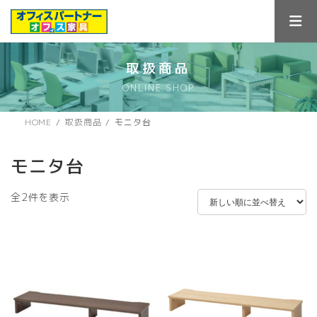
コ
ナ
ン
ビ
テ
ゲ
ン
ー
ツ
シ
取扱商品
へ
ョ
ONLINE SHOP
ス
ン
キ
に
ッ
移
HOME
取扱商品
モニタ台
プ
動
モニタ台
新
全2件を表示
し
い
順