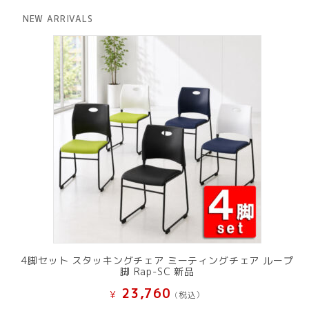
格
価
は
格
NEW ARRIVALS
¥ 12,801
は
で
¥ 11,801
し
で
た。
す。
4脚セット スタッキングチェア ミーティングチェア ループ
脚 Rap-SC 新品
23,760
¥
(税込）