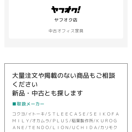
ヤフオク店
中古オフィス家具
大量注文や掲載のない商品もご相談
ください
新品・中古とも探します
■取扱メーカー
コクヨ/イトーキ/ＳＴＬＥＥＣＡＳＥ/ＳＥＩＫＯＦＡ
ＭＩＬＹ/オカムラ/ＰＬＵＳ/稲葉製作所/ＫＵＲＯＧ
ＡＮＥ/ＴＥＮＤＯ/ＬＩＯＮ/ＵＣＨＩＤＡ/カリモク