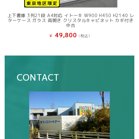
上下書庫 3列21段 A4対応 イトーキ W900 H450 H2140 レ
ターケース ガラス 両開き クリスタルキャビネット カギ付き
中古
49,800
¥
(税込）
CONTACT