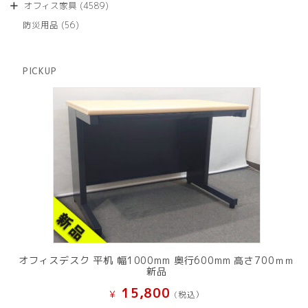
商
4589
オフィス家具
4589
の
品
個
商
56
防災用品
56
の
品
個
商
の
品
商
PICKUP
品
オフィスデスク 平机 幅1000mm 奥行600mm 高さ700ｍｍ
新品
15,800
¥
(税込）