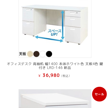
オフィスデスク 両袖机 幅1400 本体ホワイト色 天板4色 鍵
付き LRD-146 新品
36,980
¥
(税込）
セール
販
売
中