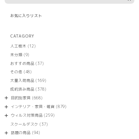
お気に入りリスト
CATAGORY
12
人工樹木
12
個
9
未分類
9
の
個
商
37
おすすめ商品
37
の
品
個
商
48
その他
48
の
品
個
商
169
大量入荷商品
169
の
品
個
商
378
成約済み商品
378
の
品
個
商
668
目的別家具
668
の
品
個
商
879
インテリア・家具・雑貨
879
の
品
個
商
259
ウィルス対策商品
259
の
品
個
商
37
スクールデスク
37
の
品
個
商
94
話題の商品
94
の
品
個