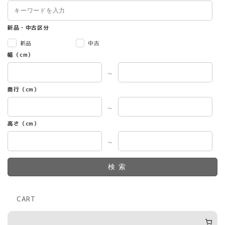
新品・中古区分
新品
中古
幅（cm）
～
奥行（cm）
～
高さ（cm）
～
検索
CART