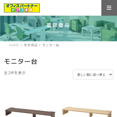
コ
ナ
ン
ビ
テ
ゲ
ン
ー
ツ
シ
取扱商品
へ
ョ
ONLINE SHOP
ス
ン
キ
に
ッ
移
HOME
取扱商品
モニター台
プ
動
モニター台
新
全2件を表示
し
い
順