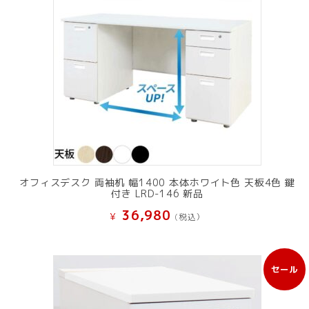
オフィスデスク 両袖机 幅1400 本体ホワイト色 天板4色 鍵
付き LRD-146 新品
36,980
¥
(税込）
セール
販
売
中