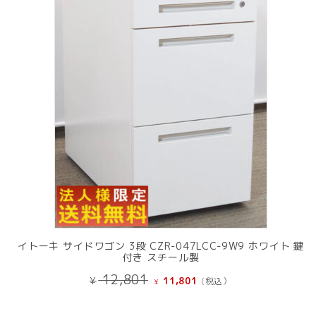
の
商
品
イトーキ サイドワゴン 3段 CZR-047LCC-9W9 ホワイト 鍵
付き スチール製
元
現
12,801
¥
11,801
(税込）
¥
の
在
価
の