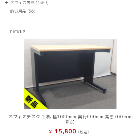
商
4589
オフィス家具
4589
の
品
個
商
56
防災用品
56
の
品
個
商
の
品
商
PICKUP
品
オフィスデスク 平机 幅1000mm 奥行600mm 高さ700ｍｍ
新品
15,800
¥
(税込）