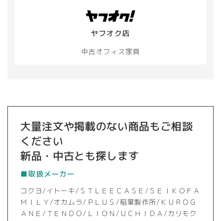
ヤフオク店
中古オフィス家具
大量注文や掲載のない商品もご相談
ください
新品・中古とも探します
■取扱メーカー
コクヨ/イトーキ/ＳＴＬＥＥＣＡＳＥ/ＳＥＩＫＯＦＡ
ＭＩＬＹ/オカムラ/ＰＬＵＳ/稲葉製作所/ＫＵＲＯＧ
ＡＮＥ/ＴＥＮＤＯ/ＬＩＯＮ/ＵＣＨＩＤＡ/カリモク