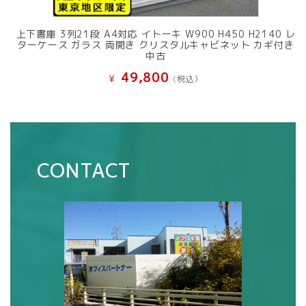
上下書庫 3列21段 A4対応 イトーキ W900 H450 H2140 レ
ターケース ガラス 両開き クリスタルキャビネット カギ付き
中古
49,800
¥
(税込）
CONTACT