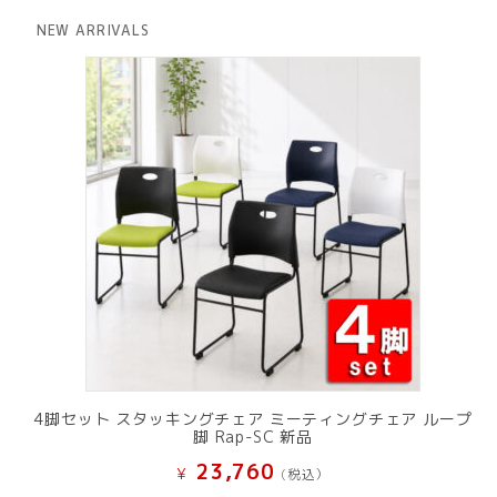
格
価
は
格
NEW ARRIVALS
¥ 12,801
は
で
¥ 11,801
し
で
た。
す。
4脚セット スタッキングチェア ミーティングチェア ループ
脚 Rap-SC 新品
23,760
¥
(税込）