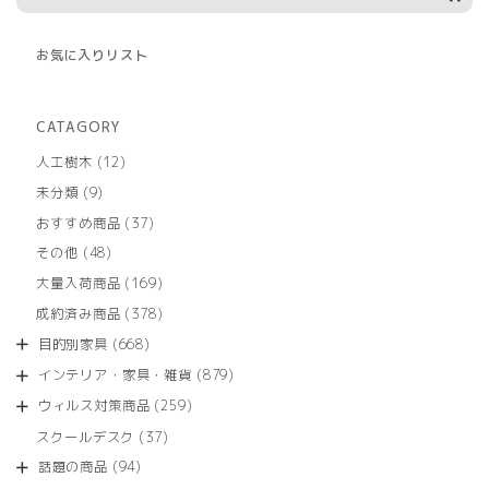
お気に入りリスト
CATAGORY
12
人工樹木
12
個
9
未分類
9
の
個
商
37
おすすめ商品
37
の
品
個
商
48
その他
48
の
品
個
商
169
大量入荷商品
169
の
品
個
商
378
成約済み商品
378
の
品
個
商
668
目的別家具
668
の
品
個
商
879
インテリア・家具・雑貨
879
の
品
個
商
259
ウィルス対策商品
259
の
品
個
商
37
スクールデスク
37
の
品
個
商
94
話題の商品
94
の
品
個