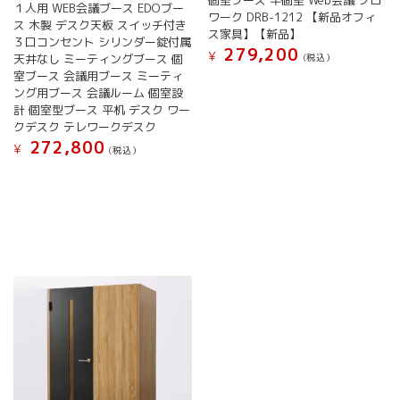
１人用 WEB会議ブース EDOブー
ワーク DRB-1212 【新品オフィ
ス 木製 デスク天板 スイッチ付き
ス家具】【新品】
３口コンセント シリンダー錠付属
279,200
¥
(税込）
天井なし ミーティングブース 個
室ブース 会議用ブース ミーティ
こ
ング用ブース 会議ルーム 個室設
の
計 個室型ブース 平机 デスク ワー
商
クデスク テレワークデスク
品
272,800
¥
に
(税込）
は
複
数
の
バ
リ
エ
ー
シ
ョ
ン
が
あ