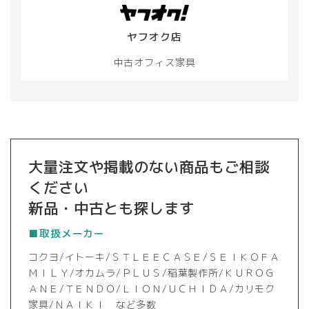
選
択
ヤフオク店
で
き
中古オフィス家具
ま
す
大量注文や掲載のない商品もご相談
ください
新品・中古とも探します
■取扱メーカー
コクヨ/イトーキ/ＳＴＬＥＥＣＡＳＥ/ＳＥＩＫＯＦＡ
ＭＩＬＹ/オカムラ/ＰＬＵＳ/稲葉製作所/ＫＵＲＯＧ
ＡＮＥ/ＴＥＮＤＯ/ＬＩＯＮ/ＵＣＨＩＤＡ/カリモク
家具/ＮＡＩＫＩ など多数