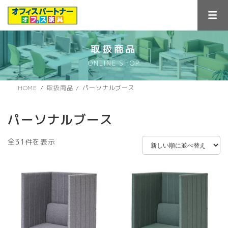
コ
ナ
ン
ビ
テ
ゲ
ン
ー
ツ
シ
取扱商品
へ
ョ
ONLINE SHOP
ス
ン
キ
に
ッ
移
HOME
取扱商品
パーソナルブース
プ
動
パーソナルブース
新
全31件を表示
し
い
順