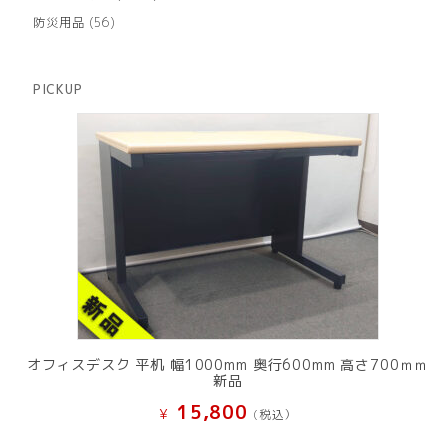
の
品
個
商
56
防災用品
56
の
品
個
商
の
品
商
PICKUP
品
オフィスデスク 平机 幅1000mm 奥行600mm 高さ700ｍｍ
新品
15,800
¥
(税込）