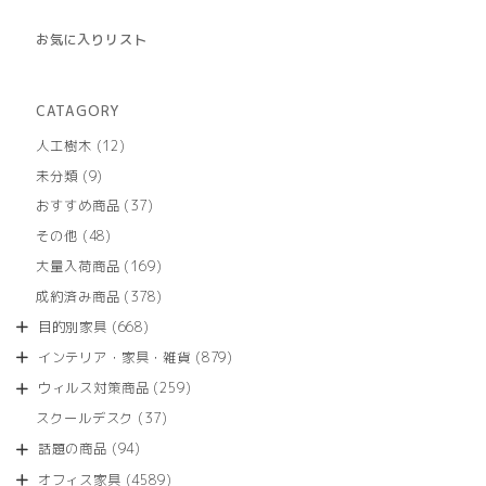
お気に入りリスト
CATAGORY
12
人工樹木
12
個
9
未分類
9
の
個
商
37
おすすめ商品
37
の
品
個
商
48
その他
48
の
品
個
商
169
大量入荷商品
169
の
品
個
商
378
成約済み商品
378
の
品
個
商
668
目的別家具
668
の
品
個
商
879
インテリア・家具・雑貨
879
の
品
個
商
259
ウィルス対策商品
259
の
品
個
商
37
スクールデスク
37
の
品
個
商
94
話題の商品
94
の
品
個
商
4589
オフィス家具
4589