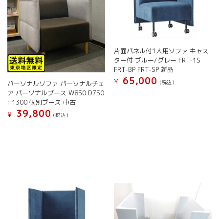
片面パネル付1人用ソファ キャス
ター付 ブルー/グレー FRT-1S
FRT-BP FRT-SP 新品
65,000
¥
(税込）
パーソナルソファ パーソナルチェ
ア パーソナルブース W850 D750
こ
H1300 個別ブース 中古
の
39,800
商
¥
(税込）
品
に
は
複
数
の
バ
リ
エ
ー