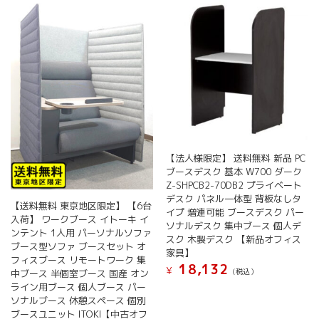
エ
で
ー
き
シ
ま
ョ
す
ン
が
あ
り
ま
す。
オ
【法人様限定】 送料無料 新品 PC
プ
ブースデスク 基本 W700 ダーク
シ
Z-SHPCB2-70DB2 プライベート
ョ
デスク パネル一体型 背板なしタ
【送料無料 東京地区限定】 【6台
ン
イプ 増連可能 ブースデスク パー
入荷】 ワークブース イトーキ イ
は
ソナルデスク 集中ブース 個人デ
ンテント 1人用 パーソナルソファ
商
スク 木製デスク 【新品オフィス
ブース型ソファ ブースセット オ
品
家具】
フィスブース リモートワーク 集
ペ
18,132
¥
(税込）
中ブース 半個室ブース 国産 オン
ー
ライン用ブース 個人ブース パー
ジ
ソナルブース 休憩スペース 個別
か
ブースユニット ITOKI【中古オフ