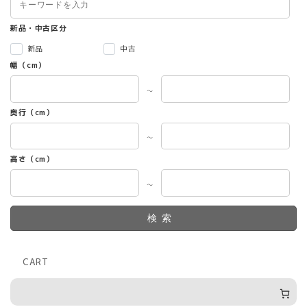
新品・中古区分
新品
中古
幅（cm）
～
奥行（cm）
～
高さ（cm）
～
検索
CART