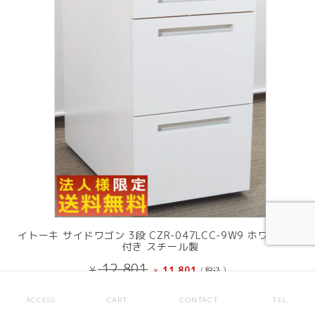
商
品
イトーキ サイドワゴン 3段 CZR-047LCC-9W9 ホワイト 鍵
付き スチール製
元
現
12,801
¥
11,801
(税込）
¥
の
在
価
の
ACCESS
CART
CONTACT
TEL
格
価