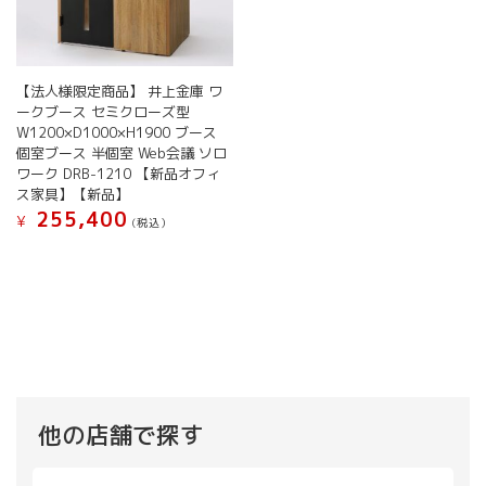
り
ま
す。
オ
プ
【法人様限定商品】 井上金庫 ワ
シ
ークブース セミクローズ型
ョ
W1200×D1000×H1900 ブース
ン
個室ブース 半個室 Web会議 ソロ
ワーク DRB-1210 【新品オフィ
は
ス家具】【新品】
商
255,400
品
¥
(税込）
ペ
こ
ー
の
ジ
商
か
品
ら
に
選
は
択
複
で
数
き
の
他の店舗で探す
ま
バ
す
リ