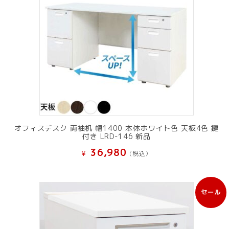
オフィスデスク 両袖机 幅1400 本体ホワイト色 天板4色 鍵
付き LRD-146 新品
36,980
¥
(税込）
セール
販
売
中
の