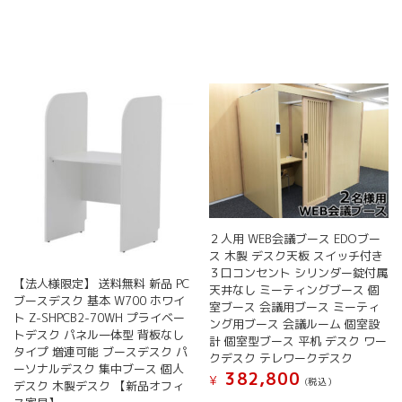
２人用 WEB会議ブース EDOブー
ス 木製 デスク天板 スイッチ付き
３口コンセント シリンダー錠付属
【法人様限定】 送料無料 新品 PC
天井なし ミーティングブース 個
ブースデスク 基本 W700 ホワイ
室ブース 会議用ブース ミーティ
ト Z-SHPCB2-70WH プライベー
ング用ブース 会議ルーム 個室設
トデスク パネル一体型 背板なし
計 個室型ブース 平机 デスク ワー
タイプ 増連可能 ブースデスク パ
クデスク テレワークデスク
ーソナルデスク 集中ブース 個人
382,800
¥
(税込）
デスク 木製デスク 【新品オフィ