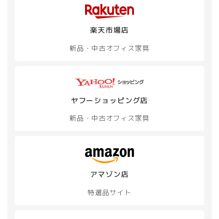
エ
ー
シ
楽天市場店
ョ
ン
新品・中古
オフィス家具
が
あ
り
ま
す。
オ
ヤフーショッピング店
プ
新品・中古
オフィス家具
シ
ョ
ン
は
商
品
アマゾン店
ペ
ー
特選品サイト
ジ
か
ら