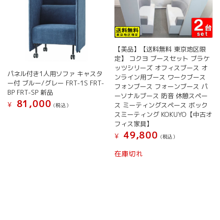
シ
ョ
ン
が
あ
【美品】【送料無料 東京地区限
り
定】 コクヨ ブースセット ブラケ
ま
ッツシリーズ オフィスブース オ
す。
パネル付き1人用ソファ キャスタ
ンライン用ブース ワークブース
オ
ー付 ブルー/グレー FRT-1S FRT-
フォンブース フォーンブース パ
プ
BP FRT-SP 新品
ーソナルブース 防音 休憩スペー
シ
81,000
¥
ス ミーティングスペース ボック
(税込）
ョ
スミーティング KOKUYO【中古オ
こ
ン
フィス家具】
の
は
49,800
¥
商
(税込）
商
品
品
在庫切れ
に
ペ
は
ー
複
ジ
数
か
の
ら
バ
選
リ
択