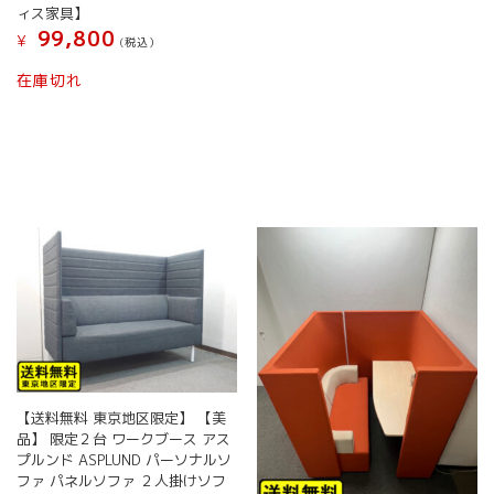
ら
ィス家具】
選
99,800
¥
(税込）
択
で
在庫切れ
き
ま
す
【送料無料 東京地区限定】 【美
品】 限定２台 ワークブース アス
プルンド ASPLUND パーソナルソ
ファ パネルソファ ２人掛けソフ