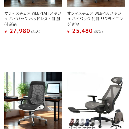
ン
ン
き
き
が
が
ま
ま
オフィスチェア WLB-1AH メッシ
オフィスチェア WLB-1A メッシ
あ
あ
す
す
ュ ハイバック ヘッドレスト付 肘
ュ ハイバック 肘付 リクライニン
り
り
付 新品
グ 新品
ま
ま
27,980
25,480
す。
す。
¥
¥
(税込）
(税込）
オ
オ
こ
こ
プ
プ
の
の
シ
シ
商
商
ョ
ョ
品
品
ン
ン
に
に
は
は
は
は
商
商
複
複
品
品
数
数
ペ
ペ
の
の
ー
ー
バ
バ
ジ
ジ
リ
リ
か
か
エ
エ
ら
ら
ー
ー
選
選
シ
シ
択
択
ョ
ョ
で
で
ン
ン
き
き