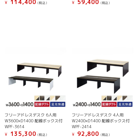
114,400
59,400
¥
¥
(税込）
(税込）
こ
こ
の
の
商
商
品
品
に
に
は
は
複
複
数
数
の
の
バ
バ
リ
リ
エ
エ
ー
ー
シ
シ
ョ
ョ
ン
ン
が
が
フリーアドレスデスク 6人用
フリーアドレスデスク 4人用
あ
あ
W3600×D1400 配線ボックス付
W2400×D1400 配線ボックス付
り
り
WPF-3614
WPF-2414
ま
ま
135,300
92,800
す。
す。
¥
¥
(税込）
(税込）