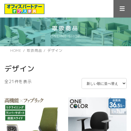
コ
ナ
ン
ビ
テ
ゲ
ン
ー
ツ
シ
取扱商品
へ
ョ
ONLINE SHOP
ス
ン
キ
に
ッ
移
HOME
取扱商品
デザイン
プ
動
デザイン
新
全21件を表示
し
い
順