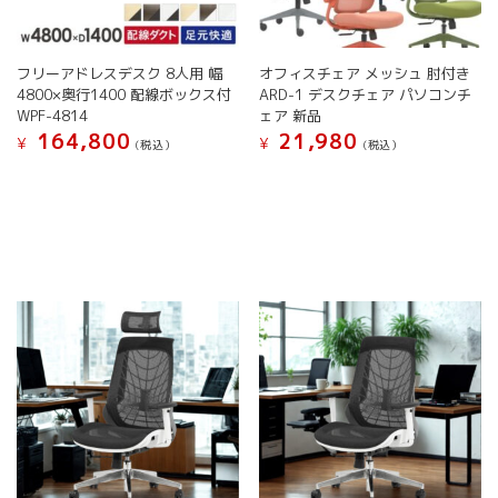
択
ョ
ョ
で
で
ン
ン
き
き
が
が
ま
ま
フリーアドレスデスク 8人用 幅
オフィスチェア メッシュ 肘付き
あ
あ
す
す
4800×奥行1400 配線ボックス付
ARD-1 デスクチェア パソコンチ
り
り
WPF-4814
ェア 新品
ま
ま
164,800
21,980
す。
す。
¥
¥
(税込）
(税込）
オ
オ
こ
こ
プ
プ
の
の
シ
シ
商
商
ョ
ョ
品
品
ン
ン
に
に
は
は
は
は
商
商
複
複
品
品
数
数
ペ
ペ
の
の
ー
ー
バ
バ
ジ
ジ
リ
リ
か
か
エ
エ
ら
ら
ー
ー
選
選
シ
シ
択
択
ョ
ョ
で
で