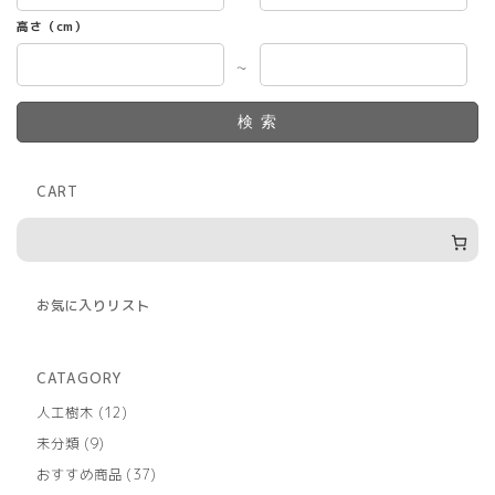
高さ（cm）
～
検索
CART
お気に入りリスト
CATAGORY
12
人工樹木
12
個
9
未分類
9
の
個
商
37
おすすめ商品
37
の
品
個