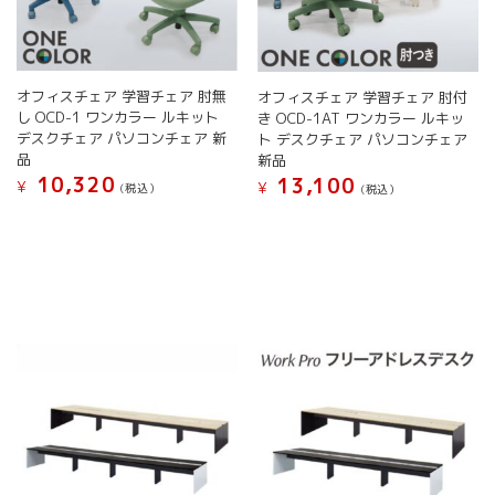
シ
シ
ョ
ョ
ン
ン
が
が
オフィスチェア 学習チェア 肘無
オフィスチェア 学習チェア 肘付
あ
あ
し OCD-1 ワンカラー ルキット
き OCD-1AT ワンカラー ルキッ
り
り
デスクチェア パソコンチェア 新
ト デスクチェア パソコンチェア
ま
ま
品
新品
す。
す。
10,320
13,100
¥
オ
オ
¥
(税込）
(税込）
プ
プ
こ
こ
シ
シ
の
の
ョ
ョ
商
商
ン
ン
品
品
は
は
に
に
商
商
は
は
品
品
複
複
ペ
ペ
数
数
ー
ー
の
の
ジ
ジ
バ
バ
か
か
リ
リ
ら
ら
エ
エ
選
選
ー
ー