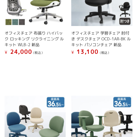
オフィスチェア 布張り ハイバッ
オフィスチェア 学習チェア 肘付
ク ロッキング リクライニング ル
き デスクチェア OCD-1AR-BK ル
キット WLB-2 新品
キット パソコンチェア 新品
24,000
13,100
¥
¥
(税込）
(税込）
こ
こ
の
の
商
商
品
品
に
に
は
は
複
複
数
数
の
の
バ
バ
リ
リ
エ
エ
ー
ー