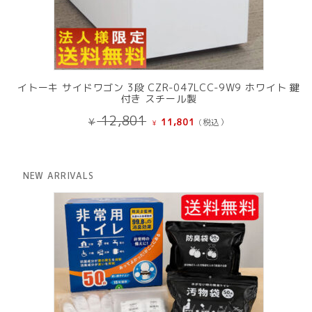
イトーキ サイドワゴン 3段 CZR-047LCC-9W9 ホワイト 鍵
付き スチール製
元
現
12,801
¥
11,801
(税込）
¥
の
在
価
の
格
価
は
格
NEW ARRIVALS
¥ 12,801
は
で
¥ 11,801
し
で
た。
す。