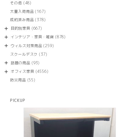
商
48
その他
48
の
品
個
商
167
大量入荷商品
167
の
品
個
商
378
成約済み商品
378
の
品
個
商
667
目的別家具
667
の
品
個
商
878
インテリア・家具・雑貨
878
の
品
個
商
259
ウィルス対策商品
259
の
品
個
商
37
スクールデスク
37
の
品
個
商
93
話題の商品
93
の
品
個
商
4556
オフィス家具
4556
の
品
個
商
55
防災用品
55
の
品
個
商
の
品
商
PICKUP
品