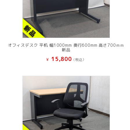
オフィスデスク 平机 幅1000mm 奥行600mm 高さ700ｍｍ
新品
15,800
¥
(税込）