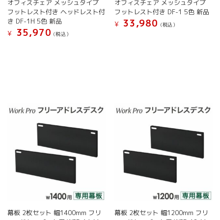
オフィスチェア メッシュタイプ
オフィスチェア メッシュタイプ
あ
り
す
す
フットレスト付き ヘッドレスト付
フットレスト付き DF-1 5色 新品
り
ま
き DF-1H 5色 新品
33,980
ま
す。
¥
(税込）
35,970
す。
オ
¥
(税込）
こ
オ
プ
こ
の
プ
シ
の
商
シ
ョ
商
品
ョ
ン
品
に
ン
は
に
は
は
商
は
複
商
品
複
数
品
ペ
数
の
ペ
ー
の
バ
ー
ジ
バ
リ
ジ
か
リ
エ
か
ら
エ
ー
ら
選
ー
シ
選
択
シ
ョ
択
で
ョ
ン
で
き
ン
が
き
ま
が
あ
ま
す
幕板 2枚セット 幅1400mm フリ
幕板 2枚セット 幅1200mm フリ
あ
り
す