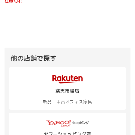
在庫切れ
プ
プ
シ
シ
ョ
ョ
ン
ン
は
は
商
商
品
品
ペ
ペ
ー
ー
ジ
ジ
他の店舗で探す
か
か
ら
ら
選
選
択
択
で
で
楽天市場店
き
き
ま
ま
新品・中古
オフィス家具
す
す
ヤフーショッピング店