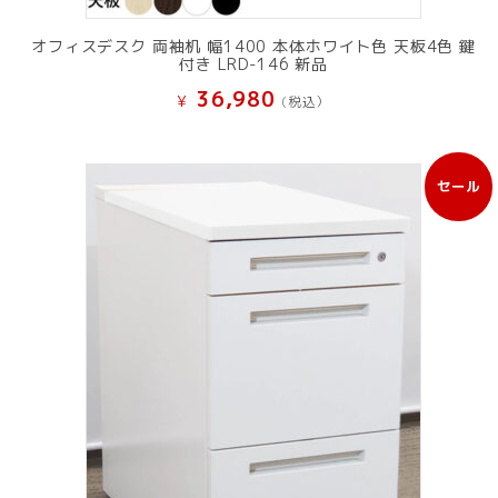
オフィスデスク 両袖机 幅1400 本体ホワイト色 天板4色 鍵
付き LRD-146 新品
36,980
¥
(税込）
セール
販
売
中
の
商
品