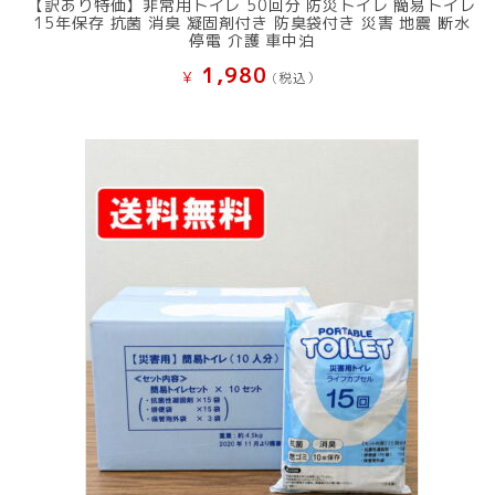
【訳あり特価】非常用トイレ 50回分 防災トイレ 簡易トイレ
15年保存 抗菌 消臭 凝固剤付き 防臭袋付き 災害 地震 断水
停電 介護 車中泊
1,980
¥
(税込）