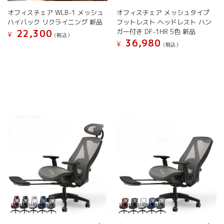
が
が
ま
ま
オフィスチェア WLB-1 メッシュ
オフィスチェア メッシュタイプ
あ
あ
す
す
ハイバック リクライニング 新品
フットレスト ヘッドレスト ハン
り
り
ガー付き DF-1HR 5色 新品
22,300
ま
ま
¥
(税込）
36,980
す。
す。
¥
(税込）
こ
オ
オ
こ
の
プ
プ
の
商
シ
シ
商
品
ョ
ョ
品
に
ン
ン
に
は
は
は
は
複
商
商
複
数
品
品
数
の
ペ
ペ
の
バ
ー
ー
バ
リ
ジ
ジ
リ
エ
か
か
エ
ー
ら
ら
ー
シ
選
選
シ
ョ
択
択
ョ
ン
で
で
ン
が
き
き
が
あ
ま
ま