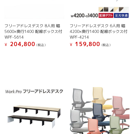
択
択
シ
シ
で
で
ョ
ョ
き
き
ン
ン
ま
ま
が
が
す
す
フリーアドレスデスク 8人用 幅
フリーアドレスデスク 6人用 幅
あ
あ
5600×奥行1400 配線ボックス付
4200×奥行1400 配線ボックス付
り
り
WPF-5614
WPF-4214
ま
ま
204,800
159,800
す。
す。
¥
¥
(税込）
(税込）
オ
オ
こ
こ
プ
プ
の
の
シ
シ
商
商
ョ
ョ
品
品
ン
ン
に
に
は
は
は
は
商
商
複
複
品
品
数
数
ペ
ペ
の
の
ー
ー
バ
バ
ジ
ジ
リ
リ
か
か
エ
エ
ら
ら
ー
ー
選
選
シ
シ
択