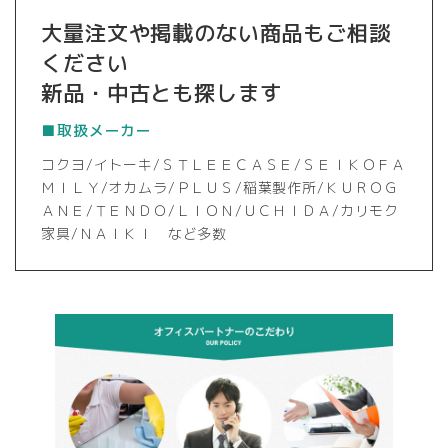
大量注文や掲載のない商品もご相談
ください
新品・中古とも探します
■取扱メーカー
コクヨ/イトーキ/ＳＴＬＥＥＣＡＳＥ/ＳＥＩＫＯＦＡ
ＭＩＬＹ/オカムラ/ＰＬＵＳ/稲葉製作所/ＫＵＲＯＧ
ＡＮＥ/ＴＥＮＤＯ/ＬＩＯＮ/ＵＣＨＩＤＡ/カリモク
家具/ＮＡＩＫＩ など多数