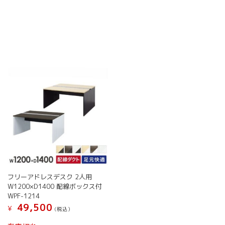
オ
オ
こ
こ
プ
プ
の
の
シ
シ
商
商
ョ
ョ
品
品
ン
ン
に
に
は
は
は
は
商
商
複
複
品
品
数
数
ペ
ペ
の
の
ー
ー
バ
バ
ジ
ジ
リ
リ
か
か
エ
エ
ら
ら
ー
ー
選
選
シ
シ
択
択
ョ
ョ
で
で
ン
ン
き
き
が
が
ま
ま
フリーアドレスデスク 2人用
あ
あ
す
す
W1200×D1400 配線ボックス付
り
り
WPF-1214
ま
ま
49,500
す。
す。
¥
(税込）
オ
オ