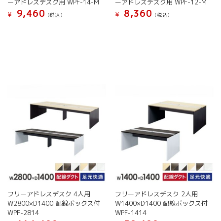
ーアドレスデスク用 WPF-14-M
ーアドレスデスク用 WPF-12-M
り
ま
9,460
8,360
ま
す。
¥
¥
(税込）
(税込）
す。
オ
オ
プ
プ
シ
シ
ョ
ョ
ン
ン
は
は
商
商
品
品
ペ
ペ
ー
ー
ジ
ジ
か
か
ら
ら
選
選
択
択
で
で
き
き
ま
フリーアドレスデスク 4人用
フリーアドレスデスク 2人用
ま
す
W2800×D1400 配線ボックス付
W1400×D1400 配線ボックス付
す
WPF-2814
WPF-1414