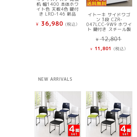
机 幅1400 本体ホワ
イト色 天板4色 鍵付
き LRD-146 新品
イトーキ サイドワゴ
ン 3段 CZR-
36,980
¥
(税込）
047LCC-9W9 ホワイ
ト 鍵付き スチール製
元
12,801
¥
の
現
11,801
(税込）
¥
価
在
格
の
は
価
¥ 12
格
NEW ARRIVALS
で
は
し
¥ 11,801
た。
で
す。