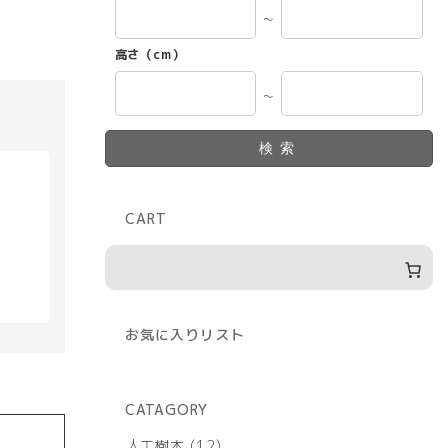
～
高さ（cm）
～
検索
CART
具
お気に入りリスト
CATAGORY
12
人工樹木
12