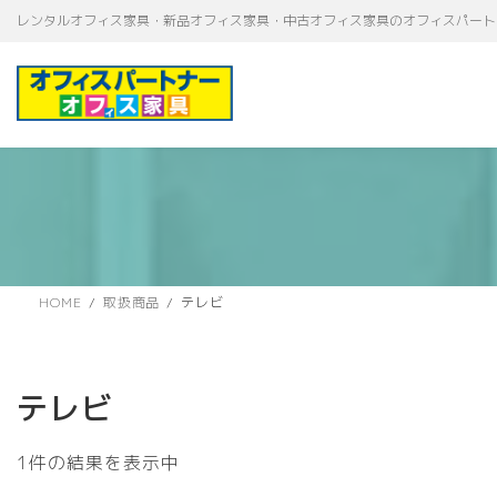
コ
ナ
レンタルオフィス家具・新品オフィス家具・中古オフィス家具のオフィスパート
ン
ビ
テ
ゲ
ン
ー
ツ
シ
へ
ョ
ス
ン
キ
に
ッ
移
プ
動
HOME
取扱商品
テレビ
テレビ
1件の結果を表示中