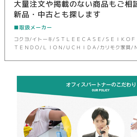
大量注文や掲載のない商品もご相
新品・中古とも探します
■取扱メーカー
コクヨ/イトーキ/ＳＴＬＥＥＣＡＳＥ/ＳＥＩＫＯＦ
ＴＥＮＤＯ/ＬＩＯＮ/ＵＣＨＩＤＡ/カリモク家具/