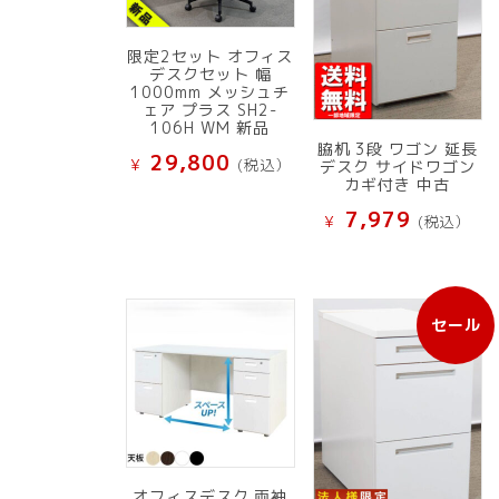
限定2セット オフィス
デスクセット 幅
1000mm メッシュチ
ェア プラス SH2-
106H WM 新品
脇机 3段 ワゴン 延長
29,800
¥
(税込）
デスク サイドワゴン
カギ付き 中古
7,979
¥
(税込）
セール
販
売
中
の
商
品
オフィスデスク 両袖