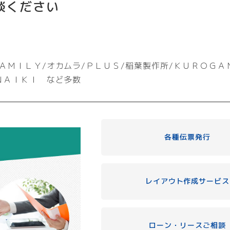
談ください
ＡＭＩＬＹ/オカムラ/ＰＬＵＳ/稲葉製作所/ＫＵＲＯＧＡ
ＮＡＩＫＩ など多数
各種伝票発行
レイアウト作成サービス
ローン・リースご相談