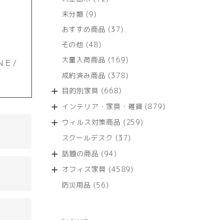
個
9
未分類
9
の
個
商
37
おすすめ商品
37
の
品
個
商
48
その他
48
の
品
個
商
169
大量入荷商品
169
ＮＥ/
の
品
個
商
378
成約済み商品
378
の
品
個
商
668
目的別家具
668
の
品
個
商
879
インテリア・家具・雑貨
879
の
品
個
商
259
ウィルス対策商品
259
の
品
個
商
37
スクールデスク
37
の
品
個
商
94
話題の商品
94
の
品
個
商
4589
オフィス家具
4589
の
品
個
商
56
防災用品
56
の
品
個
商
の
品
商