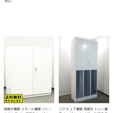
(税込）
価
の
格
価
は
格
¥ 57,800
は
で
¥ 49,800
し
で
た。
す。
両開き書庫 スチール書庫 イトー
コクヨ 上下書庫 両開き トレー書