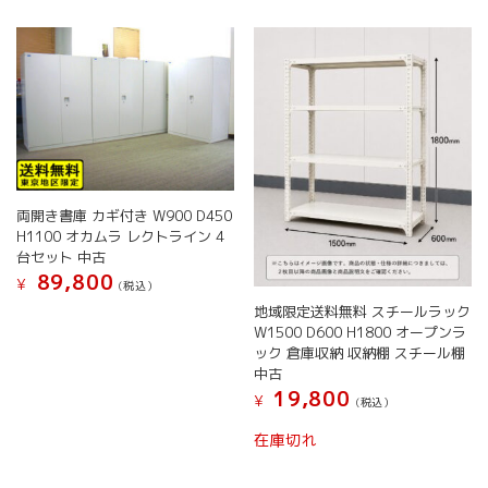
ジ
か
は
複
か
ら
複
数
ら
選
数
の
選
択
の
バ
択
で
バ
リ
で
き
リ
エ
き
ま
エ
ー
ま
す
ー
シ
す
シ
ョ
ョ
ン
両開き書庫 カギ付き W900 D450
ン
が
H1100 オカムラ レクトライン 4
が
あ
台セット 中古
あ
り
89,800
¥
(税込）
り
ま
地域限定送料無料 スチールラック
ま
す。
W1500 D600 H1800 オープンラ
す。
オ
ック 倉庫収納 収納棚 スチール棚
オ
プ
中古
プ
シ
19,800
¥
シ
ョ
(税込）
ョ
ン
こ
在庫切れ
ン
は
の
は
商
商