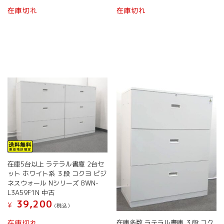
こ
こ
す。
ン
在庫切れ
在庫切れ
の
の
オ
は
商
商
プ
商
品
品
シ
品
に
に
ョ
ペ
は
は
ン
ー
複
複
は
ジ
数
数
商
か
の
の
品
ら
バ
バ
ペ
選
リ
リ
ー
択
エ
エ
ジ
で
ー
ー
か
き
シ
シ
ら
ま
ョ
ョ
選
す
ン
ン
択
在庫5台以上 ラテラル書庫 2台セ
が
が
で
ット ホワイト系 ３段 コクヨ ビジ
あ
あ
き
ネスウォール Nシリーズ BWN-
り
り
ま
L3A59F1N 中古
ま
ま
す
39,200
¥
す。
す。
(税込）
オ
オ
こ
在庫多数 ラテラル書庫 ３段 コク
在庫切れ