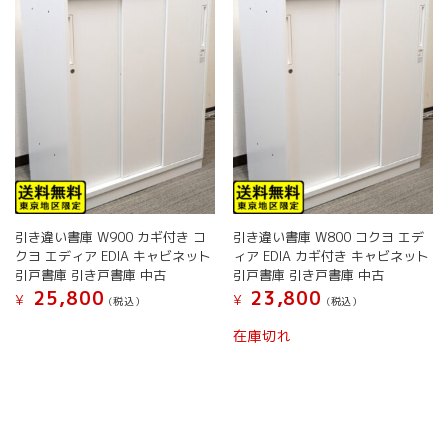
で
で
リ
が
き
き
エ
あ
ま
ま
ー
り
す
す
シ
ま
ョ
す。
ン
オ
が
プ
あ
シ
り
ョ
ま
ン
す。
は
オ
商
引き違い書庫 W900 カギ付き コ
引き違い書庫 W800 コクヨ エデ
プ
品
クヨ エディア EDIA キャビネット
ィア EDIA カギ付き キャビネット
シ
ペ
引戸書庫 引き戸書庫 中古
引戸書庫 引き戸書庫 中古
ョ
ー
25,800
23,800
¥
¥
(税込）
(税込）
ン
ジ
は
こ
こ
か
在庫切れ
商
の
の
ら
品
商
商
選
ペ
品
品
択
ー
に
に
で
ジ
は
は
き
か
複
複