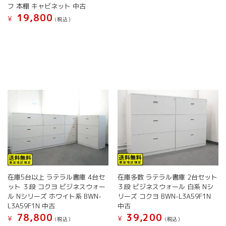
シ
ペ
商
フ 本棚 キャビネット 中古
ョ
ー
品
19,800
¥
(税込）
ン
ジ
に
は
こ
か
は
商
の
ら
複
品
商
選
数
ペ
品
択
の
ー
に
で
バ
ジ
は
き
リ
か
複
ま
エ
ら
数
す
ー
選
の
シ
択
バ
ョ
で
リ
ン
き
エ
が
ま
ー
あ
す
シ
り
ョ
ま
在庫5台以上 ラテラル書庫 4台セ
在庫多数 ラテラル書庫 2台セット
ン
す。
ット ３段 コクヨ ビジネスウォー
３段 ビジネスウォール 白系 Nシ
が
オ
ル Nシリーズ ホワイト系 BWN-
リーズ コクヨ BWN-L3A59F1N
あ
プ
L3A59F1N 中古
中古
り
シ
78,800
39,200
¥
¥
(税込）
(税込）
ま
ョ