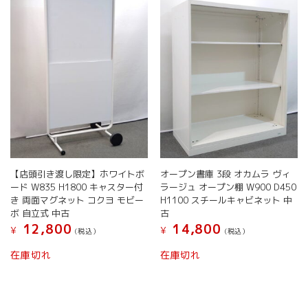
択
の
の
選
で
バ
バ
択
き
リ
リ
で
ま
エ
エ
き
す
ー
ー
ま
シ
シ
す
ョ
ョ
ン
ン
が
が
あ
あ
り
り
ま
ま
す。
す。
【店頭引き渡し限定】ホワイトボ
オープン書庫 3段 オカムラ ヴィ
オ
オ
ード W835 H1800 キャスター付
ラージュ オープン棚 W900 D450
プ
プ
き 両面マグネット コクヨ モビー
H1100 スチールキャビネット 中
シ
シ
ボ 自立式 中古
古
ョ
ョ
12,800
14,800
¥
¥
(税込）
(税込）
ン
ン
こ
こ
は
は
在庫切れ
在庫切れ
の
の
商
商
商
商
品
品
品
品
ペ
ペ
に
に