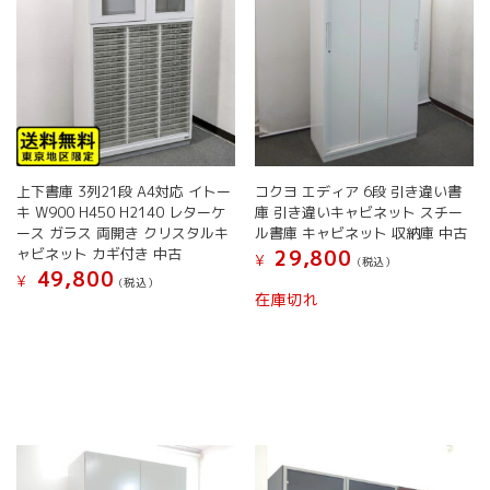
上下書庫 3列21段 A4対応 イトー
コクヨ エディア 6段 引き違い書
キ W900 H450 H2140 レターケ
庫 引き違いキャビネット スチー
ース ガラス 両開き クリスタルキ
ル書庫 キャビネット 収納庫 中古
ャビネット カギ付き 中古
29,800
¥
(税込）
49,800
¥
(税込）
こ
在庫切れ
こ
の
の
商
商
品
品
に
に
は
は
複
複
数
数
の
の
バ