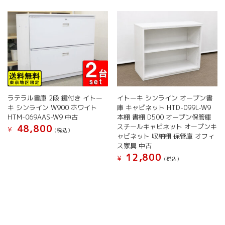
ま
ら
数
数
す
選
の
の
択
バ
バ
で
リ
リ
き
エ
エ
ま
ー
ー
す
シ
シ
ョ
ョ
ン
ン
ラテラル書庫 2段 鍵付き イトー
イトーキ シンライン オープン書
が
が
キ シンライン W900 ホワイト
庫 キャビネット HTD-099L-W9
あ
あ
HTM-069AAS-W9 中古
本棚 書棚 D500 オープン保管庫
り
り
スチールキャビネット オープンキ
48,800
¥
ま
ま
(税込）
ャビネット 収納棚 保管庫 オフィ
す。
す。
ス家具 中古
オ
オ
12,800
¥
(税込）
プ
プ
シ
シ
ョ
ョ
ン
ン
は
は
商
商
品
品