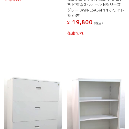
プ
プ
の
ヨ ビジネスウォール Nシリーズ
シ
シ
商
グレー BWN-L3A59F1N ホワイト
ョ
ョ
品
系 中古
ン
ン
に
19,800
¥
(税込）
は
は
は
商
商
こ
複
在庫切れ
品
品
の
数
ペ
ペ
商
の
ー
ー
品
バ
ジ
ジ
に
リ
か
か
は
エ
ら
ら
複
ー
選
選
数
シ
択
択
の
ョ
で
で
バ
ン
き
き
リ
が
ま
ま
エ
あ
す
す
ー
り
シ
ま
ョ
す。
ン
オ
が
プ
あ