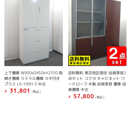
バ
リ
リ
エ
エ
ー
ー
シ
シ
ョ
ョ
ン
ン
が
が
あ
あ
り
り
ま
ま
す。
す。
オ
上下書庫 W900×D450×H2150 両
送料無料 東京地区限定 役員家具2
オ
プ
開き書庫 ラテラル書庫 カギ付き
点セット コクヨ キャビネット ワ
プ
シ
プラス L6-105H-3 中古
ードローブ 木製 役員家具 書庫 役
シ
ョ
員書庫 中古
31,801
¥
ョ
(税込）
ン
57,800
¥
(税込）
ン
は
こ
は
商
こ
の
商
品
の
商
品
ペ
商
品
ペ
ー
品
に
ー
ジ
に
は