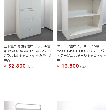
エ
シ
ー
ョ
シ
ン
ョ
が
ン
あ
が
り
あ
ま
り
す。
ま
オ
す。
上下書庫 両開き書庫 ラテラル書
オープン書庫 3段 オープン棚
プ
オ
庫 W900×D450×H2150 ホワイト
W900 D450 H1100 オカムラ ヴ
シ
プ
プラス L6 キャビネット カギ付き
ィラージュ スチールキャビネット
ョ
シ
中古
中古
ン
ョ
32,800
13,800
は
¥
¥
(税込）
(税込）
ン
商
こ
こ
は
品
の
の
商
ペ
商
商
品
ー
品
品
ペ
ジ
に
に
ー
か
は
は
ジ
ら
複
複
か
選
数
数
ら