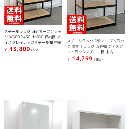
あ
あ
り
り
ま
ま
す。
す。
オ
オ
プ
プ
スチールラック 5段 オープンラッ
シ
シ
ク W900 D450 H1800 収納棚 デ
スチールラック 5段 オープンラッ
ョ
ョ
ィスプレイラックスチール棚 中古
ク 業務用ラック 収納棚 ディスプ
ン
ン
13,800
¥
(税込）
レイラックスチール棚 中古
は
は
こ
14,799
¥
商
商
(税込）
の
品
品
こ
商
ペ
ペ
の
品
ー
ー
商
に
ジ
ジ
品
は
か
か
に
複
ら
ら
は
数
選
選
複
の
択
択
数
バ
で
で
の
リ
き
き
バ
エ
ま
ま
リ
ー
す
す