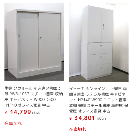
ペ
ペ
ー
ー
ジ
ジ
か
か
ら
ら
選
選
択
択
で
で
き
き
ま
ま
す
す
生興 クウォール 引き違い書庫 3
イトーキ シンライン 上下書庫 両
段 RW5-10SG スチール書庫 収納
開き書庫 ラテラル書庫 キャビネ
庫 キャビネット W900 D500
ット H2140 W900 ユニット書庫
H1110 オフィス家具 中古
本棚 書棚 スチール書庫 収納庫 保
14,799
管庫 オフィス家具 中古
¥
(税込）
34,801
¥
(税込）
在庫切れ
在庫切れ