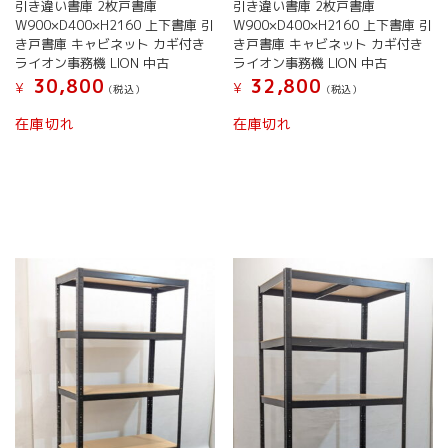
引き違い書庫 2枚戸書庫
引き違い書庫 2枚戸書庫
商
プ
W900×D400×H2160 上下書庫 引
W900×D400×H2160 上下書庫 引
品
シ
き戸書庫 キャビネット カギ付き
き戸書庫 キャビネット カギ付き
ペ
ョ
ライオン事務機 LION 中古
ライオン事務機 LION 中古
ー
ン
30,800
32,800
¥
¥
ジ
(税込）
(税込）
は
か
商
こ
こ
在庫切れ
在庫切れ
ら
品
の
の
選
ペ
商
商
択
ー
品
品
で
ジ
に
に
き
か
は
は
ま
ら
複
複
す
選
数
数
択
の
の
で
バ
バ
き
リ
リ
ま
エ
エ
す
ー
ー
シ
シ
ョ
ョ
ン
ン
が
が