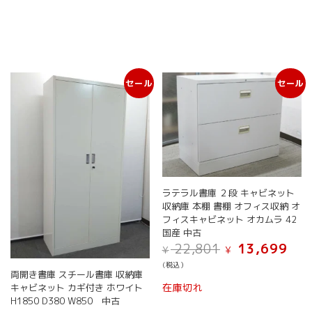
セール
セール
ラテラル書庫 ２段 キャビネット
収納庫 本棚 書棚 オフィス収納 オ
フィスキャビネット オカムラ 42
国産 中古
元
現
22,801
13,699
¥
¥
の
在
(税込）
価
の
両開き書庫 スチール書庫 収納庫
格
価
在庫切れ
キャビネット カギ付き ホワイト
は
格
H1850 D380 W850 中古
¥ 22,801
は