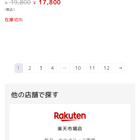
元
現
19,800
17,800
¥
¥
で
¥ 13,
の
在
し
で
(税込）
価
の
た。
す。
格
価
在庫切れ
は
格
¥ 19,800
は
で
¥ 17,800
し
で
た。
す。
1
2
3
4
…
10
11
12
→
他の店舗で探す
楽天市場店