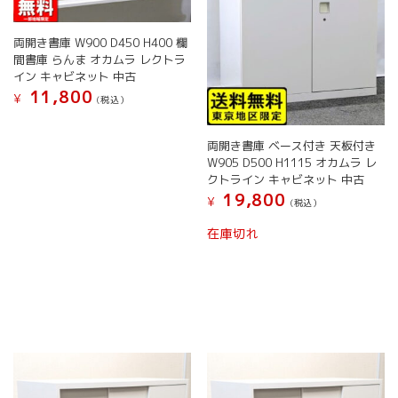
ョ
ョ
ン
ン
両開き書庫 W900 D450 H400 欄
が
が
間書庫 らんま オカムラ レクトラ
あ
あ
イン キャビネット 中古
り
り
11,800
¥
ま
ま
(税込）
す。
す。
こ
オ
オ
の
両開き書庫 ベース付き 天板付き
プ
プ
商
W905 D500 H1115 オカムラ レ
シ
シ
品
クトライン キャビネット 中古
ョ
ョ
に
19,800
¥
(税込）
ン
ン
は
は
は
こ
複
在庫切れ
商
商
の
数
品
品
商
の
ペ
ペ
品
バ
ー
ー
に
リ
ジ
ジ
は
エ
か
か
複
ー
ら
ら
数
シ
選
選
の
ョ
択
択
バ
ン