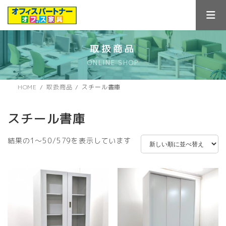
コ
ナ
ン
ビ
テ
ゲ
ン
ー
ツ
シ
取扱商品
へ
ョ
ONLINE SHOP
ス
ン
キ
に
ッ
移
HOME
取扱商品
スチール書庫
プ
動
スチール書庫
新
結果の1～50/579を表示しています
し
い
順