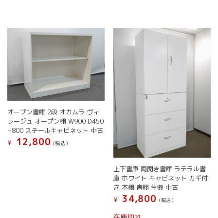
ー
ー
は
は
ジ
ジ
複
複
か
か
数
数
ら
ら
の
の
選
選
バ
バ
択
択
リ
リ
で
で
エ
エ
き
き
ー
ー
ま
ま
シ
シ
す
す
ョ
ョ
ン
ン
オープン書庫 2段 オカムラ ヴィ
が
が
ラージュ オープン棚 W900 D450
あ
あ
H800 スチールキャビネット 中古
り
り
12,800
¥
ま
ま
(税込）
す。
す。
こ
オ
オ
の
上下書庫 両開き書庫 ラテラル書
プ
プ
商
庫 ホワイト キャビネット カギ付
シ
シ
品
き 本棚 書棚 生興 中古
ョ
ョ
に
34,800
¥
(税込）
ン
ン
は
は
は
こ
複
在庫切れ