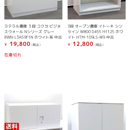
シ
り
ョ
ま
ン
す。
は
オ
商
ラテラル書庫 ３段 コクヨ ビジネ
3段 オープン書庫 イトーキ シン
プ
品
スウォール Nシリーズ グレー
ライン W800 D455 H1125 ホワ
シ
ペ
BWN-L3A59F1N ホワイト系 中古
イト HTM-109LS-W9 中古
ョ
ー
19,800
12,800
¥
¥
(税込）
(税込）
ン
ジ
は
こ
こ
か
在庫切れ
商
の
の
ら
品
商
商
選
ペ
品
品
択
ー
に
に
で
ジ
は
は
き
か
複
複
ま
ら
数
数
す
選
の
の
択
バ
バ
で
リ
リ
き
エ
エ
ま
ー
ー
す
シ
シ