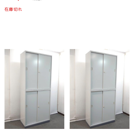
は
は
こ
在庫切れ
複
商
の
数
品
商
の
ペ
品
バ
ー
に
リ
ジ
は
エ
か
複
ー
ら
数
シ
選
の
ョ
択
バ
ン
で
リ
が
き
エ
あ
ま
ー
り
す
シ
ま
ョ
す。
ン
オ
が
プ
あ
シ
り
ョ
ま
ン
す。
は
オ