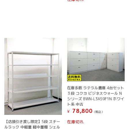
商
商
の
数
品
品
商
の
ペ
ペ
品
バ
ー
ー
に
リ
ジ
ジ
は
エ
か
か
複
ー
ら
ら
数
シ
選
選
の
ョ
択
択
バ
ン
で
で
リ
が
き
き
エ
あ
ま
ま
ー
り
す
す
シ
ま
ョ
す。
ン
オ
在庫多数 ラテラル書庫 4台セット
が
プ
３段 コクヨ ビジネスウォール N
あ
シ
シリーズ BWN-L3A59F1N ホワイ
り
ョ
ト系 中古
ま
ン
78,800
¥
す。
(税込）
は
オ
商
こ
【店頭引き渡し限定】5段 スチー
在庫切れ
プ
品
の
ルラック 中軽量 軽中量棚 シェル