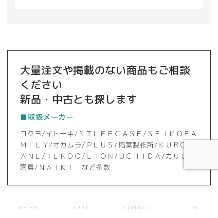
大量注文や掲載のない商品もご相談
ください
新品・中古とも探します
■取扱メーカー
コクヨ/イトーキ/ＳＴＬＥＥＣＡＳＥ/ＳＥＩＫＯＦＡ
ＭＩＬＹ/オカムラ/ＰＬＵＳ/稲葉製作所/ＫＵＲＯＧ
ＡＮＥ/ＴＥＮＤＯ/ＬＩＯＮ/ＵＣＨＩＤＡ/カリモク
家具/ＮＡＩＫＩ など多数
ACCESS
CART
CONTACT
TEL