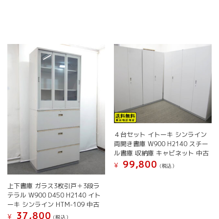
商
品
品
品
ペ
に
ペ
ー
は
ー
ジ
複
ジ
か
数
か
ら
の
ら
選
バ
選
択
リ
択
で
エ
で
き
ー
き
ま
シ
ま
す
ョ
す
ン
が
４台セット イトーキ シンライン
あ
両開き書庫 W900 H2140 スチー
り
ル書庫 収納庫 キャビネット 中古
ま
99,800
¥
(税込）
す。
こ
オ
上下書庫 ガラス3枚引戸＋3段ラ
の
プ
テラル W900 D450 H2140 イト
商
シ
ーキ シンライン HTM-109 中古
品
ョ
37,800
¥
に
(税込）
ン