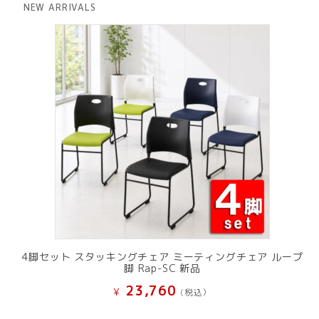
は
格
NEW ARRIVALS
¥ 12,801
は
で
¥ 11,801
し
で
た。
す。
4脚セット スタッキングチェア ミーティングチェア ループ
脚 Rap-SC 新品
23,760
¥
(税込）