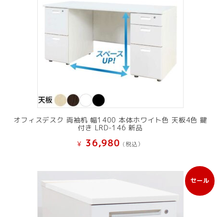
オフィスデスク 両袖机 幅1400 本体ホワイト色 天板4色 鍵
付き LRD-146 新品
36,980
¥
(税込）
セール
販
売
中
の