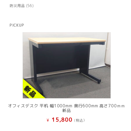
品
個
商
56
防災用品
56
の
品
個
商
の
品
商
PICKUP
品
オフィスデスク 平机 幅1000mm 奥行600mm 高さ700ｍｍ
新品
15,800
¥
(税込）