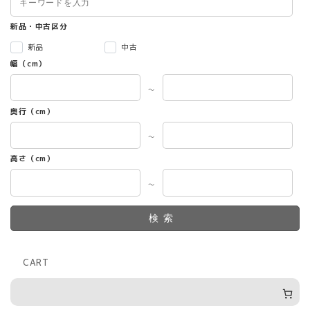
新品・中古区分
新品
中古
幅（cm）
～
奥行（cm）
～
高さ（cm）
～
検索
CART