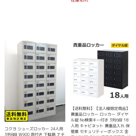
こ
ン
ン
の
は
は
商
商
商
品
品
品
に
ペ
ペ
は
ー
ー
複
ジ
ジ
数
か
か
の
ら
ら
バ
選
選
リ
択
択
エ
で
で
ー
き
き
シ
ま
ま
ョ
す
す
ン
が
あ
【送料無料】【法人様限定商品】
り
貴重品ロッカー ロッカー ダイヤ
ま
ル錠 No検索キー付き 3列6段 18
す。
人用 キャビネット 貴重品入れ 保
コクヨ シューズロッカー 24人用
オ
管庫 セキュリティーボックス 金
3列8段 W900 窓付き 下駄箱 ナチ
プ