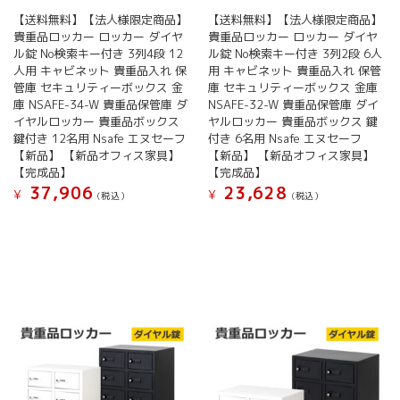
が
【送料無料】【法人様限定商品】
【送料無料】【法人様限定商品】
あ
貴重品ロッカー ロッカー ダイヤ
貴重品ロッカー ロッカー ダイヤ
り
ル錠 No検索キー付き 3列4段 12
ル錠 No検索キー付き 3列2段 6人
ま
人用 キャビネット 貴重品入れ 保
用 キャビネット 貴重品入れ 保管
す。
管庫 セキュリティーボックス 金
庫 セキュリティーボックス 金庫
オ
庫 NSAFE-34-W 貴重品保管庫 ダ
NSAFE-32-W 貴重品保管庫 ダイ
プ
イヤルロッカー 貴重品ボックス
ヤルロッカー 貴重品ボックス 鍵
シ
鍵付き 12名用 Nsafe エヌセーフ
付き 6名用 Nsafe エヌセーフ
ョ
【新品】 【新品オフィス家具】
【新品】 【新品オフィス家具】
ン
【完成品】
【完成品】
は
37,906
23,628
¥
¥
(税込）
(税込）
商
品
こ
こ
ペ
の
の
ー
商
商
ジ
品
品
か
に
に
ら
は
は
選
複
複
択
数
数
で
の
の
き
バ
バ
ま
リ
リ