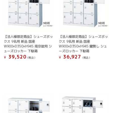
バ
リ
ジ
か
リ
エ
か
ら
エ
ー
ら
選
ー
シ
選
択
シ
ョ
択
で
ョ
ン
で
き
ン
が
き
ま
【法人様限定商品】シューズボッ
【法人様限定商品】シューズボッ
が
あ
ま
す
クス 9名用 新品 国産
クス 9名用 新品 国産
あ
り
す
W900×D350×H945 南京錠用 シ
W900×D350×H945 鍵無し シュ
り
ま
ューズロッカー 下駄箱
ーズロッカー 下駄箱
ま
す。
39,520
36,927
す。
¥
¥
(税込）
(税込）
オ
オ
プ
こ
こ
プ
シ
の
の
シ
ョ
商
商
ョ
ン
品
品
ン
は
に
に
は
商
は
は
商
品
複
複
品
ペ
数
数
ペ
ー
の
の
ー
ジ
バ
バ
ジ