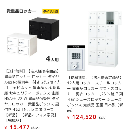
ら
ら
は
は
選
選
複
複
択
択
数
数
で
で
の
の
き
き
バ
バ
ま
ま
リ
リ
す
す
エ
エ
ー
ー
シ
シ
ョ
ョ
ン
ン
が
が
【送料無料】【法人様限定商品】
あ
あ
貴重品ロッカー ロッカー ダイヤ
り
り
【送料無料】【法人様限定商品】
ル錠 No検索キー付き 2列2段 4人
12人用ロッカー スチールロッカ
ま
ま
用 キャビネット 貴重品入れ 保管
ー 貴重品ロッカー オフィスロッ
す。
す。
庫 セキュリティーボックス 金庫
カー 更衣ロッカー ボタン錠 ３列
オ
オ
NSAFE-22-W 貴重品保管庫 ダイ
４段 シューズロッカー シューズ
プ
プ
ヤルロッカー 貴重品ボックス 鍵
ボックス 完成品 国産 日本製【新
シ
シ
付き 4名用 Nsafe エヌセーフ
品】
ョ
ョ
【新品】 【新品オフィス家具】
124,520
¥
ン
ン
(税込）
【完成品】
は
は
15,477
¥
(税込）