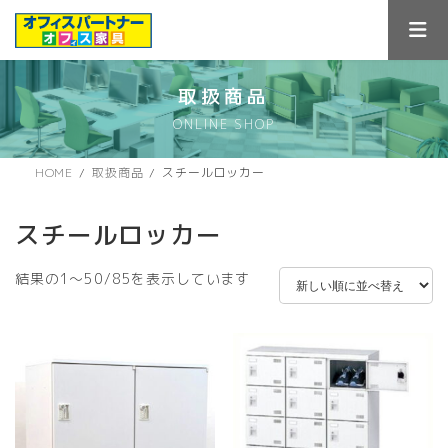
コ
ナ
ン
ビ
テ
ゲ
ン
ー
ツ
シ
取扱商品
へ
ョ
ONLINE SHOP
ス
ン
キ
に
ッ
移
HOME
取扱商品
スチールロッカー
プ
動
スチールロッカー
新
結果の1～50/85を表示しています
し
い
順