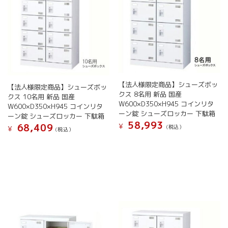
選
ー
バ
選
択
シ
リ
択
で
ョ
エ
で
き
ン
ー
き
ま
が
シ
ま
す
あ
ョ
す
り
ン
ま
が
す。
【法人様限定商品】シューズボッ
あ
【法人様限定商品】シューズボッ
オ
クス 8名用 新品 国産
り
クス 10名用 新品 国産
W600×D350×H945 コインリタ
プ
ま
W600×D350×H945 コインリタ
ーン錠 シューズロッカー 下駄箱
シ
す。
ーン錠 シューズロッカー 下駄箱
58,993
ョ
オ
¥
68,409
(税込）
¥
(税込）
ン
プ
こ
こ
は
シ
の
の
商
ョ
商
商
品
ン
品
品
ペ
は
に
に
ー
商
は
は
ジ
品
複
複
か
ペ
数
数
ら
ー
の
の
選
ジ