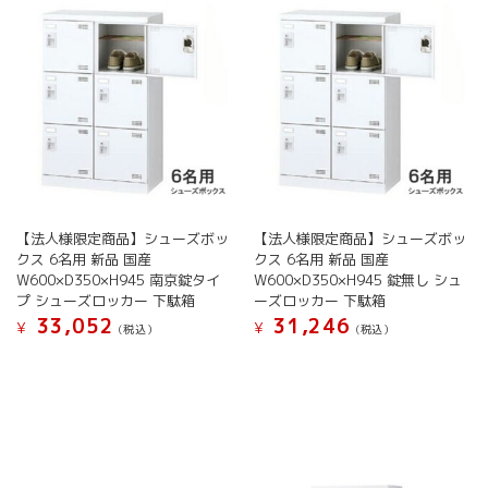
ー
ー
数
の
ジ
ジ
の
バ
か
か
バ
リ
ら
ら
リ
エ
選
選
エ
ー
択
択
ー
シ
で
で
シ
ョ
き
き
ョ
ン
ま
ま
ン
が
す
す
が
あ
あ
り
【法人様限定商品】シューズボッ
【法人様限定商品】シューズボッ
り
ま
クス 6名用 新品 国産
クス 6名用 新品 国産
ま
す。
W600×D350×H945 南京錠タイ
W600×D350×H945 錠無し シュ
す。
オ
プ シューズロッカー 下駄箱
ーズロッカー 下駄箱
オ
プ
33,052
31,246
¥
¥
(税込）
(税込）
プ
シ
シ
こ
こ
ョ
ョ
の
の
ン
ン
商
商
は
は
品
品
商
商
に
に
品
品
は
は
ペ
ペ
複
複