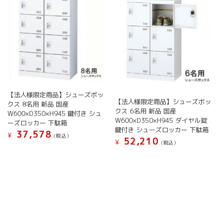
ー
ー
の
の
ジ
ジ
バ
バ
か
か
リ
リ
ら
ら
エ
エ
選
選
ー
ー
択
択
シ
シ
で
で
ョ
ョ
き
き
ン
ン
ま
ま
が
が
す
す
【法人様限定商品】シューズボッ
あ
あ
【法人様限定商品】シューズボッ
クス 8名用 新品 国産
り
り
クス 6名用 新品 国産
W600×D350×H945 鍵付き シュ
ま
ま
W600×D350×H945 ダイヤル錠
ーズロッカー 下駄箱
す。
す。
鍵付き シューズロッカー 下駄箱
37,578
オ
オ
¥
(税込）
52,210
¥
(税込）
プ
プ
こ
シ
シ
こ
の
ョ
ョ
の
商
ン
ン
商
品
は
は
品
に
商
商
に
は
品
品
は
複
ペ
ペ
複
数