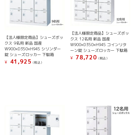
か
リ
リ
か
ら
エ
エ
ら
選
ー
ー
選
択
シ
シ
択
で
ョ
ョ
で
き
ン
ン
【法人様限定商品】シューズボッ
き
ま
【法人様限定商品】シューズボッ
が
が
クス 12名用 新品 国産
ま
す
クス 9名用 新品 国産
あ
あ
W900×D350×H945 コインリタ
す
W900×D350×H945 シリンダー
り
り
ーン錠 シューズロッカー 下駄箱
錠 シューズロッカー 下駄箱
ま
ま
78,720
¥
(税込）
41,925
す。
す。
¥
(税込）
こ
オ
オ
こ
の
プ
プ
の
商
シ
シ
商
品
ョ
ョ
品
に
ン
ン
に
は
は
は
は
複
商
商
複
数
品
品
数
の
ペ
ペ
の
バ
ー
ー
バ
リ
ジ
ジ
リ
エ
か
か