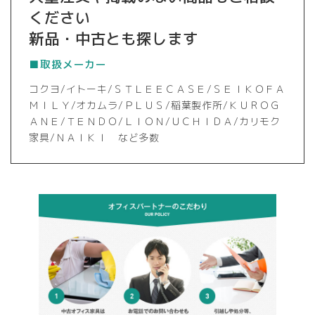
ください
新品・中古とも探します
■取扱メーカー
コクヨ/イトーキ/ＳＴＬＥＥＣＡＳＥ/ＳＥＩＫＯＦＡ
ＭＩＬＹ/オカムラ/ＰＬＵＳ/稲葉製作所/ＫＵＲＯＧ
ＡＮＥ/ＴＥＮＤＯ/ＬＩＯＮ/ＵＣＨＩＤＡ/カリモク
家具/ＮＡＩＫＩ など多数