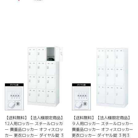
商
商
品
品
こ
ペ
ペ
の
ー
ー
商
ジ
ジ
品
か
か
に
ら
ら
は
選
選
複
択
択
数
で
で
の
き
き
バ
ま
ま
リ
す
す
エ
ー
シ
ョ
ン
が
あ
り
【送料無料】【法人様限定商品】
【送料無料】【法人様限定商品】
12人用ロッカー スチールロッカ
９人用ロッカー スチールロッカー
ま
ー 貴重品ロッカー オフィスロッ
貴重品ロッカー オフィスロッカー
す。
カー 更衣ロッカー ダイヤル錠 ３
更衣ロッカー ダイヤル錠 ３列３
オ