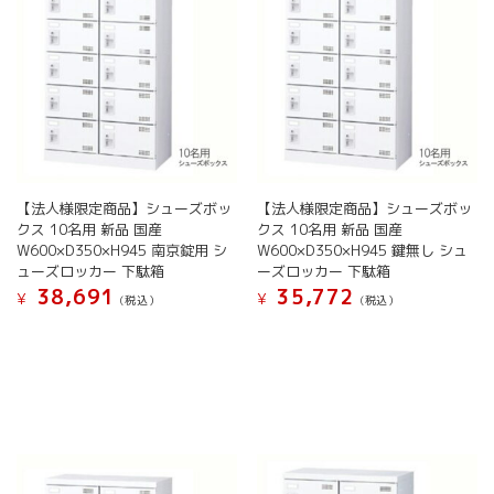
ジ
の
バ
か
か
バ
リ
ら
ら
リ
エ
選
選
エ
ー
択
択
ー
シ
で
で
シ
ョ
き
き
ョ
ン
ま
ま
ン
が
す
す
が
あ
あ
【法人様限定商品】シューズボッ
【法人様限定商品】シューズボッ
り
り
クス 10名用 新品 国産
クス 10名用 新品 国産
ま
ま
W600×D350×H945 南京錠用 シ
W600×D350×H945 鍵無し シュ
す。
す。
ューズロッカー 下駄箱
ーズロッカー 下駄箱
オ
オ
38,691
35,772
¥
¥
(税込）
(税込）
プ
プ
シ
こ
こ
シ
ョ
の
の
ョ
ン
商
商
ン
は
品
品
は
商
に
に
商
品
は
は
品
ペ
複
複
ペ
ー
数
数
ー