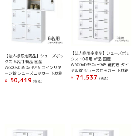
バ
バ
択
か
リ
リ
で
ら
エ
エ
き
選
ー
ー
ま
択
シ
シ
す
で
ョ
ョ
き
ン
ン
ま
が
が
す
あ
あ
【法人様限定商品】シューズボッ
【法人様限定商品】シューズボッ
り
り
クス 10名用 新品 国産
クス 6名用 新品 国産
ま
ま
W600×D350×H945 鍵付き ダイ
W600×D350×H945 コインリタ
す。
す。
ヤル錠 シューズロッカー 下駄箱
ーン錠 シューズロッカー 下駄箱
オ
オ
71,537
¥
(税込）
50,419
プ
¥
(税込）
プ
こ
シ
シ
こ
の
ョ
ョ
の
商
ン
ン
商
品
は
は
品
に
商
商
に
は
品
品
は
複
ペ
ペ
複
数
ー
ー
数
の
ジ