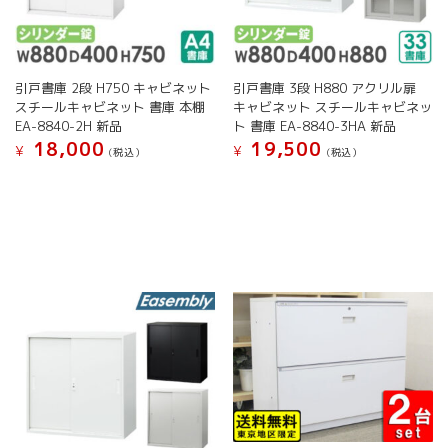
シ
ョ
き
ョ
ン
ま
ン
が
す
が
あ
引戸書庫 2段 H750 キャビネット
引戸書庫 3段 H880 アクリル扉
あ
り
スチールキャビネット 書庫 本棚
キャビネット スチールキャビネッ
り
ま
EA-8840-2H 新品
ト 書庫 EA-8840-3HA 新品
ま
す。
18,000
19,500
す。
オ
¥
¥
(税込）
(税込）
オ
プ
こ
こ
プ
シ
の
の
シ
ョ
商
商
ョ
ン
品
品
ン
は
に
に
は
商
は
は
商
品
複
複
品
ペ
数
数
ペ
ー
の
の
ー
ジ
バ
バ
ジ
か
リ
リ
か
ら
エ
エ
ら
選
ー
ー
選
択
シ
シ