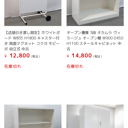
ン
ン
が
が
あ
あ
り
り
ま
ま
す。
す。
【店頭引き渡し限定】ホワイトボ
オープン書庫 3段 オカムラ ヴィ
オ
オ
ード W835 H1800 キャスター付
ラージュ オープン棚 W900 D450
プ
プ
き 両面マグネット コクヨ モビー
H1100 スチールキャビネット 中
シ
シ
ボ 自立式 中古
古
ョ
ョ
12,800
14,800
¥
¥
(税込）
(税込）
ン
ン
こ
こ
は
は
在庫切れ
在庫切れ
の
の
商
商
商
商
品
品
品
品
ペ
ペ
に
に
ー
ー
は
は
ジ
ジ
複
複
か
か
数
数
ら
ら
の
の
選
選
バ
バ
択
択
リ
リ
で
で
エ
エ