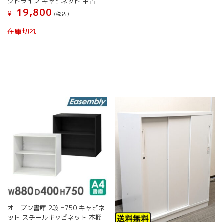
クトライン キャビネット 中古
の
シ
シ
19,800
商
¥
(税込）
ョ
ョ
品
こ
ン
ン
在庫切れ
に
の
は
は
は
商
商
商
複
品
品
品
数
に
ペ
ペ
の
は
ー
ー
バ
複
ジ
ジ
リ
数
か
か
エ
の
ら
ら
ー
バ
選
選
シ
リ
択
択
ョ
エ
で
で
ン
ー
き
き
が
シ
ま
ま
あ
ョ
す
す
り
ン
ま
が
す。
あ
オ
り
オープン書庫 2段 H750 キャビネ
プ
ま
ット スチールキャビネット 本棚
シ