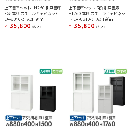
き
が
が
ま
上下書庫セット H1760 引戸書庫
上下書庫セット 3段 引戸書庫
あ
あ
す
3段 本棚 スチールキャビネット
H1760 本棚 スチールキャビネッ
り
り
EA-8840-3HA3H 新品
ト EA-8840-3HA3H 新品
ま
ま
35,800
35,800
す。
す。
¥
¥
(税込）
(税込）
オ
オ
こ
こ
プ
プ
の
の
シ
シ
商
商
ョ
ョ
品
品
ン
ン
に
に
は
は
は
は
商
商
複
複
品
品
数
数
ペ
ペ
の
の
ー
ー
バ
バ
ジ
ジ
リ
リ
か
か
エ
エ
ら
ら
ー
ー
選
選
シ
シ
択
択
ョ
ョ
で
で
ン
ン
き
き
が
が