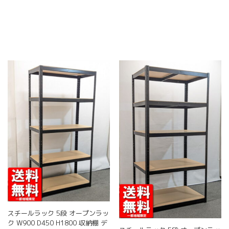
選
ペ
商
商
択
ー
品
品
で
ジ
に
に
き
か
は
は
ま
ら
複
複
す
選
数
数
択
の
の
で
バ
バ
き
リ
リ
ま
エ
エ
す
ー
ー
シ
シ
ョ
ョ
ン
ン
が
が
あ
あ
り
り
ま
ま
す。
す。
オ
オ
プ
プ
スチールラック 5段 オープンラッ
シ
シ
ク W900 D450 H1800 収納棚 デ