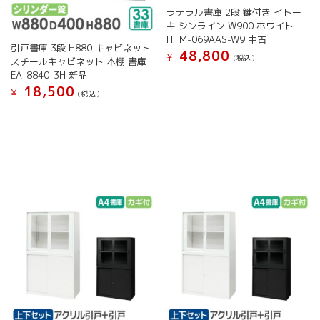
択
で
ョ
ョ
ラテラル書庫 2段 鍵付き イトー
で
き
ン
ン
キ シンライン W900 ホワイト
き
ま
が
が
HTM-069AAS-W9 中古
ま
す
引戸書庫 3段 H880 キャビネット
あ
あ
48,800
¥
す
(税込）
スチールキャビネット 本棚 書庫
り
り
EA-8840-3H 新品
ま
ま
18,500
す。
す。
¥
(税込）
オ
オ
こ
プ
プ
の
シ
シ
商
ョ
ョ
品
ン
ン
に
は
は
は
商
商
複
品
品
数
ペ
ペ
の
ー
ー
バ
ジ
ジ
リ
か
か
エ
ら
ら
ー
選
選
シ
択
択
ョ