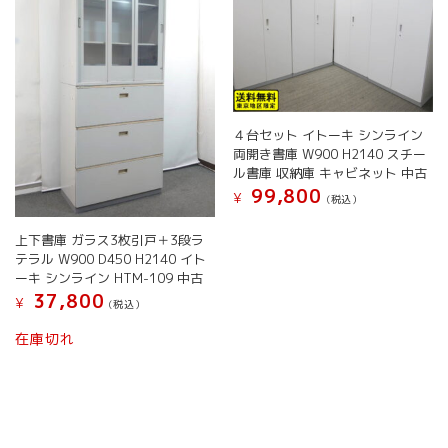
リ
エ
ー
シ
ョ
ン
が
４台セット イトーキ シンライン
あ
両開き書庫 W900 H2140 スチー
り
ル書庫 収納庫 キャビネット 中古
ま
99,800
¥
(税込）
す。
こ
オ
上下書庫 ガラス3枚引戸＋3段ラ
の
プ
テラル W900 D450 H2140 イト
商
シ
ーキ シンライン HTM-109 中古
品
ョ
37,800
¥
に
(税込）
ン
は
は
こ
在庫切れ
複
商
の
数
品
商
の
ペ
品
バ
ー
に
リ
ジ
は
エ
か