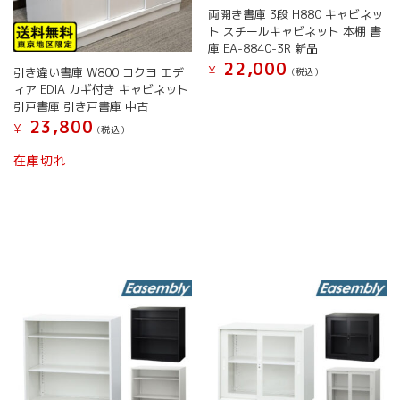
す。
両開き書庫 3段 H880 キャビネッ
あ
オ
ト スチールキャビネット 本棚 書
り
プ
庫 EA-8840-3R 新品
ま
シ
22,000
す。
¥
引き違い書庫 W800 コクヨ エデ
(税込）
ョ
オ
ィア EDIA カギ付き キャビネット
こ
ン
プ
引戸書庫 引き戸書庫 中古
の
は
シ
23,800
¥
商
(税込）
商
ョ
品
こ
品
ン
在庫切れ
に
の
ペ
は
は
商
ー
商
複
品
ジ
品
数
に
か
ペ
の
は
ら
ー
バ
複
選
ジ
リ
数
択
か
エ
の
で
ら
ー
バ
き
選
シ
リ
ま
択
ョ
エ
す
で
ン
ー
き
が
シ
ま
あ