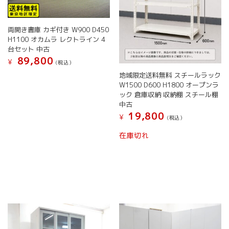
両開き書庫 カギ付き W900 D450
H1100 オカムラ レクトライン 4
台セット 中古
89,800
¥
(税込）
地域限定送料無料 スチールラック
W1500 D600 H1800 オープンラ
ック 倉庫収納 収納棚 スチール棚
中古
19,800
¥
(税込）
こ
在庫切れ
の
商
品
に
は
複
数
の
バ