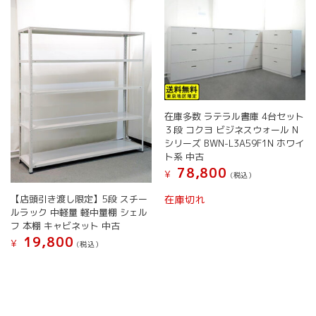
選
選
の
ョ
択
択
バ
ン
で
で
リ
が
き
き
エ
あ
ま
ま
ー
り
す
す
シ
ま
ョ
す。
ン
オ
在庫多数 ラテラル書庫 4台セット
が
プ
３段 コクヨ ビジネスウォール N
あ
シ
シリーズ BWN-L3A59F1N ホワイ
り
ョ
ト系 中古
ま
ン
78,800
¥
す。
(税込）
は
オ
商
こ
【店頭引き渡し限定】5段 スチー
在庫切れ
プ
品
の
ルラック 中軽量 軽中量棚 シェル
シ
ペ
商
フ 本棚 キャビネット 中古
ョ
ー
品
19,800
¥
(税込）
ン
ジ
に
は
こ
か
は
商
の
ら
複
品
商
選
数
ペ
品
択
の