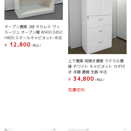
き
き
ー
ー
ま
ま
シ
シ
す
す
ョ
ョ
ン
ン
オープン書庫 2段 オカムラ ヴィ
が
が
ラージュ オープン棚 W900 D450
あ
あ
H800 スチールキャビネット 中古
り
り
12,800
¥
ま
ま
(税込）
す。
す。
こ
オ
オ
の
上下書庫 両開き書庫 ラテラル書
プ
プ
商
庫 ホワイト キャビネット カギ付
シ
シ
品
き 本棚 書棚 生興 中古
ョ
ョ
に
34,800
¥
(税込）
ン
ン
は
は
は
こ
複
在庫切れ
商
商
の
数
品
品
商
の
ペ
ペ
品
バ
ー
ー
に
リ
ジ
ジ
は
エ
か
か
複
ー
ら
ら
数
シ