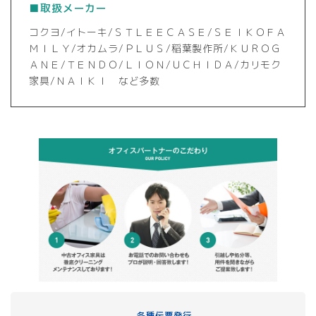
■取扱メーカー
コクヨ/イトーキ/ＳＴＬＥＥＣＡＳＥ/ＳＥＩＫＯＦＡ
ＭＩＬＹ/オカムラ/ＰＬＵＳ/稲葉製作所/ＫＵＲＯＧ
ＡＮＥ/ＴＥＮＤＯ/ＬＩＯＮ/ＵＣＨＩＤＡ/カリモク
家具/ＮＡＩＫＩ など多数
各種伝票発行