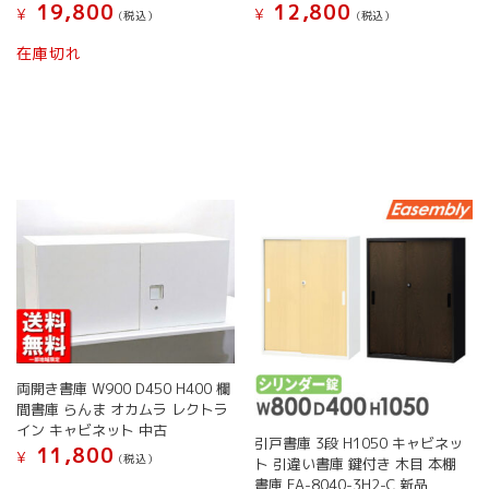
ー
19,800
12,800
¥
¥
(税込）
(税込）
ン
ジ
は
こ
こ
か
在庫切れ
商
の
の
ら
品
商
商
選
ペ
品
品
択
ー
に
に
で
ジ
は
は
き
か
複
複
ま
ら
数
数
す
選
の
の
択
バ
バ
で
リ
リ
き
エ
エ
ま
ー
ー
す
シ
シ
ョ
ョ
ン
ン
両開き書庫 W900 D450 H400 欄
が
が
間書庫 らんま オカムラ レクトラ
あ
あ
イン キャビネット 中古
り
り
引戸書庫 3段 H1050 キャビネッ
11,800
¥
ま
ま
(税込）
ト 引違い書庫 鍵付き 木目 本棚
す。
す。
書庫 EA-8040-3H2-C 新品
こ