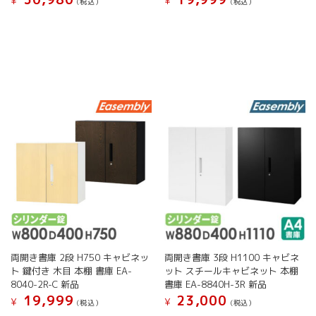
¥
¥
(税込）
(税込）
シ
オ
こ
こ
ョ
プ
の
の
ン
シ
商
商
は
ョ
品
品
商
ン
に
に
品
は
は
は
ペ
商
複
複
ー
品
数
数
ジ
ペ
の
の
か
ー
バ
バ
ら
ジ
リ
リ
選
か
エ
エ
択
ら
ー
ー
で
選
シ
シ
き
択
ョ
ョ
ま
で
ン
ン
す
き
が
が
ま
両開き書庫 2段 H750 キャビネッ
両開き書庫 3段 H1100 キャビネ
あ
あ
す
ト 鍵付き 木目 本棚 書庫 EA-
ット スチールキャビネット 本棚
り
り
8040-2R-C 新品
書庫 EA-8840H-3R 新品
ま
ま
19,999
23,000
す。
す。
¥
¥
(税込）
(税込）
オ
オ