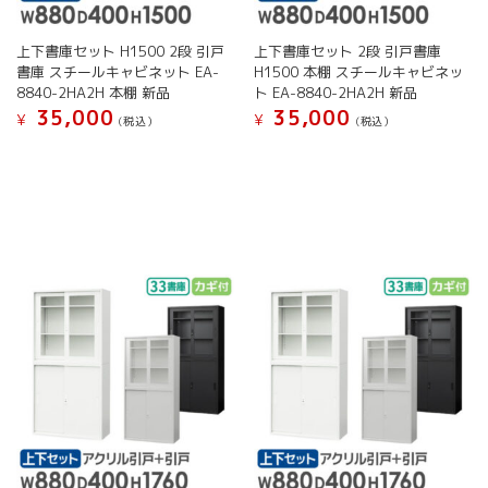
で
で
ン
き
き
が
ま
ま
上下書庫セット H1500 2段 引戸
上下書庫セット 2段 引戸書庫
あ
す
す
書庫 スチールキャビネット EA-
H1500 本棚 スチールキャビネッ
り
8840-2HA2H 本棚 新品
ト EA-8840-2HA2H 新品
ま
35,000
35,000
す。
¥
¥
(税込）
(税込）
オ
こ
こ
プ
の
の
シ
商
商
ョ
品
品
ン
に
に
は
は
は
商
複
複
品
数
数
ペ
の
の
ー
バ
バ
ジ
リ
リ
か
エ
エ
ら
ー
ー
選
シ
シ
択
ョ
ョ
で
ン
ン