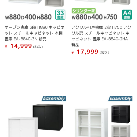
ョ
す
り
ン
ま
が
す。
あ
オ
り
オープン書庫 3段 H880 キャビネ
アクリル引戸書庫 2段 H750 アク
プ
ま
ット スチールキャビネット 本棚
リル扉 スチールキャビネット キ
シ
す。
書庫 EA-8840-3N 新品
ャビネット 書庫 EA-8840-2HA
ョ
オ
新品
14,999
¥
(税込）
ン
プ
17,999
¥
(税込）
は
こ
シ
こ
商
の
ョ
の
品
商
ン
商
ペ
品
は
品
ー
に
商
に
ジ
は
品
は
か
複
ペ
複
ら
数
ー
数
選
の
ジ
の
択
バ
か
バ
で
リ
ら
リ
き
エ
選
エ
ま
ー
択
ー
す
シ
で