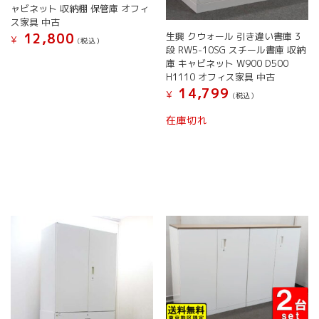
す
す
り
り
ャビネット 収納棚 保管庫 オフィ
ま
ま
ス家具 中古
す。
す。
12,800
生興 クウォール 引き違い書庫 3
¥
(税込）
オ
オ
段 RW5-10SG スチール書庫 収納
プ
プ
庫 キャビネット W900 D500
シ
シ
H1110 オフィス家具 中古
ョ
ョ
14,799
¥
(税込）
ン
ン
は
は
在庫切れ
商
商
品
品
ペ
ペ
ー
ー
ジ
ジ
か
か
ら
ら
選
選
択
択
で
で
き
き
ま
ま
す
す