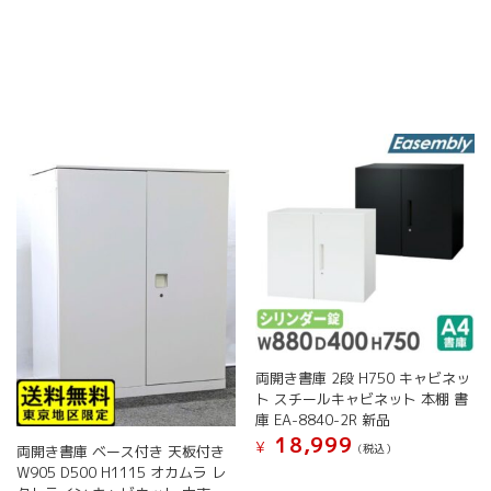
こ
こ
プ
プ
の
の
シ
シ
商
商
ョ
ョ
品
品
ン
ン
に
に
は
は
は
は
商
商
複
複
品
品
数
数
ペ
ペ
の
の
ー
ー
バ
バ
ジ
ジ
リ
リ
か
か
エ
エ
ら
ら
ー
ー
選
選
シ
シ
択
択
ョ
ョ
で
で
ン
ン
き
き
が
が
ま
ま
両開き書庫 2段 H750 キャビネッ
あ
あ
す
す
ト スチールキャビネット 本棚 書
り
り
庫 EA-8840-2R 新品
ま
ま
18,999
す。
す。
¥
(税込）
両開き書庫 ベース付き 天板付き
オ
オ
W905 D500 H1115 オカムラ レ
こ
プ
プ