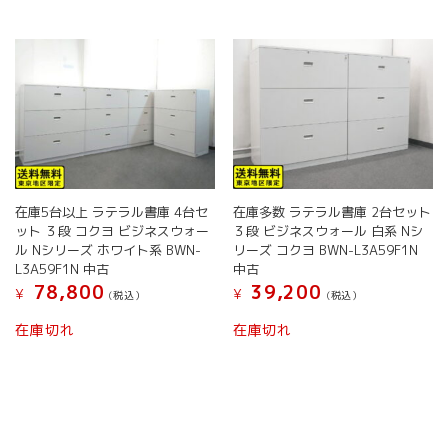
ー
に
で
バ
ジ
は
き
リ
か
複
ま
エ
ら
数
す
ー
選
の
シ
択
バ
ョ
で
リ
ン
き
エ
が
ま
ー
あ
す
シ
り
ョ
ま
在庫5台以上 ラテラル書庫 4台セ
在庫多数 ラテラル書庫 2台セット
ン
す。
ット ３段 コクヨ ビジネスウォー
３段 ビジネスウォール 白系 Nシ
が
オ
ル Nシリーズ ホワイト系 BWN-
リーズ コクヨ BWN-L3A59F1N
あ
プ
L3A59F1N 中古
中古
り
シ
78,800
39,200
¥
¥
(税込）
(税込）
ま
ョ
こ
こ
す。
ン
在庫切れ
在庫切れ
の
の
オ
は
商
商
プ
商
品
品
シ
品
に
に
ョ
ペ
は
は
ン
ー
複
複
は
ジ