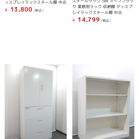
スチールラック 5段 オープンラッ
ョ
ョ
ィスプレイラックスチール棚 中古
ク 業務用ラック 収納棚 ディスプ
ン
ン
13,800
¥
(税込）
レイラックスチール棚 中古
は
は
こ
14,799
¥
商
商
(税込）
の
品
品
こ
商
ペ
ペ
の
品
ー
ー
商
に
ジ
ジ
品
は
か
か
に
複
ら
ら
は
数
選
選
複
の
択
択
数
バ
で
で
の
リ
き
き
バ
エ
ま
ま
リ
ー
す
す
エ
シ
ー
ョ
シ
ン
ョ
が
ン
あ
が
り
あ
ま