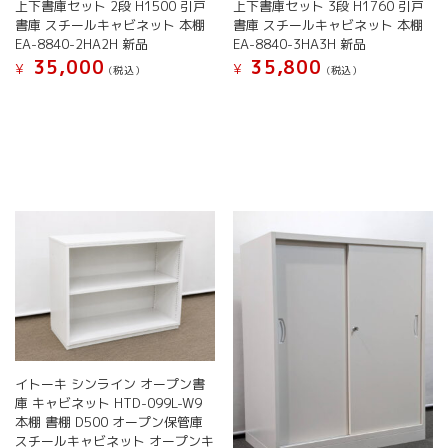
ま
ま
上下書庫セット 2段 H1500 引戸
上下書庫セット 3段 H1760 引戸
あ
あ
す
す
書庫 スチールキャビネット 本棚
書庫 スチールキャビネット 本棚
り
り
EA-8840-2HA2H 新品
EA-8840-3HA3H 新品
ま
ま
35,000
35,800
す。
す。
¥
¥
(税込）
(税込）
オ
オ
こ
こ
プ
プ
の
の
シ
シ
商
商
ョ
ョ
品
品
ン
ン
に
に
は
は
は
は
商
商
複
複
品
品
数
数
ペ
ペ
の
の
ー
ー
バ
バ
ジ
ジ
リ
リ
か
か
エ
エ
ら
ら
ー
ー
選
選
シ
シ
択
択
ョ
ョ
イトーキ シンライン オープン書
で
で
ン
ン
庫 キャビネット HTD-099L-W9
き
き
が
が
本棚 書棚 D500 オープン保管庫
ま
ま
あ
あ
スチールキャビネット オープンキ