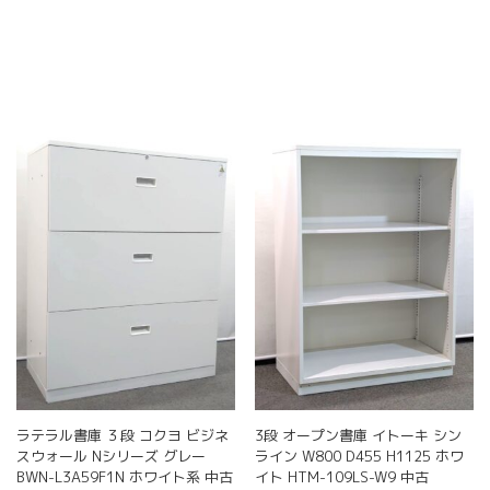
ペ
ペ
商
の
ー
ー
品
バ
ジ
ジ
に
リ
か
か
は
エ
ら
ら
複
ー
選
選
数
シ
択
択
の
ョ
で
で
バ
ン
き
き
リ
が
ま
ま
エ
あ
す
す
ー
り
シ
ま
ョ
す。
ン
オ
が
プ
あ
シ
り
ョ
ま
ン
す。
は
オ
商
ラテラル書庫 ３段 コクヨ ビジネ
3段 オープン書庫 イトーキ シン
プ
品
スウォール Nシリーズ グレー
ライン W800 D455 H1125 ホワ
シ
ペ
BWN-L3A59F1N ホワイト系 中古
イト HTM-109LS-W9 中古
ョ