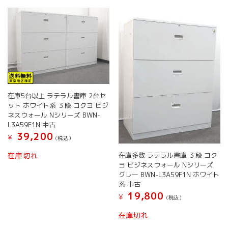
数
数
商
か
の
の
品
ら
バ
バ
ペ
選
リ
リ
ー
択
エ
エ
ジ
で
ー
ー
か
き
シ
シ
ら
ま
ョ
ョ
選
す
ン
ン
択
在庫5台以上 ラテラル書庫 2台セ
が
が
で
ット ホワイト系 ３段 コクヨ ビジ
あ
あ
き
ネスウォール Nシリーズ BWN-
り
り
ま
L3A59F1N 中古
ま
ま
す
39,200
¥
す。
す。
(税込）
オ
オ
こ
在庫多数 ラテラル書庫 ３段 コク
在庫切れ
プ
プ
の
ヨ ビジネスウォール Nシリーズ
シ
シ
商
グレー BWN-L3A59F1N ホワイト
ョ
ョ
品
系 中古
ン
ン
に
19,800
¥
(税込）
は
は
は
商
商
こ
複
在庫切れ
品
品
の
数