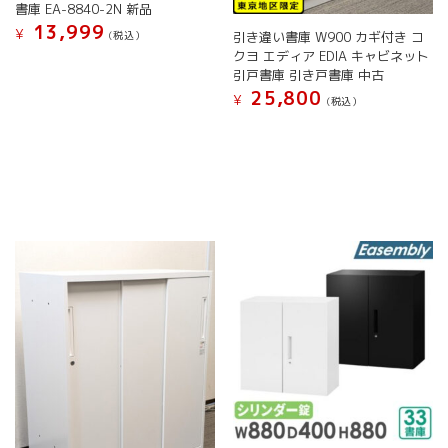
す。
書庫 EA-8840-2N 新品
ョ
オ
13,999
¥
引き違い書庫 W900 カギ付き コ
(税込）
ン
プ
クヨ エディア EDIA キャビネット
は
こ
シ
引戸書庫 引き戸書庫 中古
商
の
ョ
25,800
品
¥
商
(税込）
ン
ペ
品
は
こ
ー
に
商
の
ジ
は
品
商
か
複
ペ
品
ら
数
ー
に
選
の
ジ
は
択
バ
か
複
で
リ
ら
数
き
エ
選
の
ま
ー
択
バ
す
シ
で
リ
ョ
き
エ
ン
ま
ー
が
す
シ
あ
ョ
り
ン
ま
が