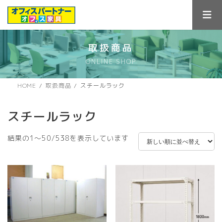
コ
ナ
ン
ビ
テ
ゲ
ン
ー
ツ
シ
取扱商品
へ
ョ
ONLINE SHOP
ス
ン
キ
に
ッ
移
HOME
取扱商品
スチールラック
プ
動
スチールラック
新
結果の1～50/538を表示しています
し
い
順