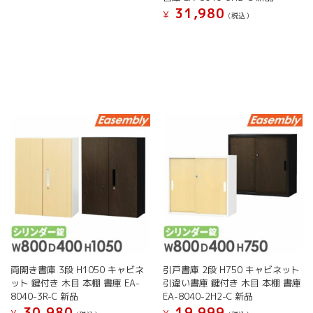
オ
オ
31,980
の
¥
(税込）
プ
プ
商
こ
シ
シ
品
の
ョ
ョ
に
商
ン
ン
は
品
は
は
複
に
商
商
数
は
品
品
の
複
ペ
ペ
バ
数
ー
ー
リ
の
ジ
ジ
エ
バ
か
か
ー
リ
ら
ら
シ
エ
選
選
ョ
ー
択
択
ン
シ
で
で
が
ョ
き
き
あ
ン
ま
ま
り
が
す
す
ま
両開き書庫 3段 H1050 キャビネ
引戸書庫 2段 H750 キャビネット
あ
す。
ット 鍵付き 木目 本棚 書庫 EA-
引違い書庫 鍵付き 木目 本棚 書庫
り
オ
8040-3R-C 新品
EA-8040-2H2-C 新品
ま
プ
30,980
19,999
す。