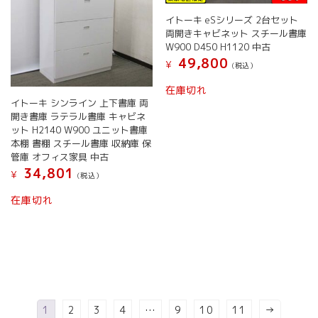
イトーキ eSシリーズ 2台セット
両開きキャビネット スチール書庫
W900 D450 H1120 中古
49,800
¥
(税込）
在庫切れ
イトーキ シンライン 上下書庫 両
開き書庫 ラテラル書庫 キャビネ
ット H2140 W900 ユニット書庫
本棚 書棚 スチール書庫 収納庫 保
管庫 オフィス家具 中古
34,801
¥
(税込）
在庫切れ
1
2
3
4
…
9
10
11
→