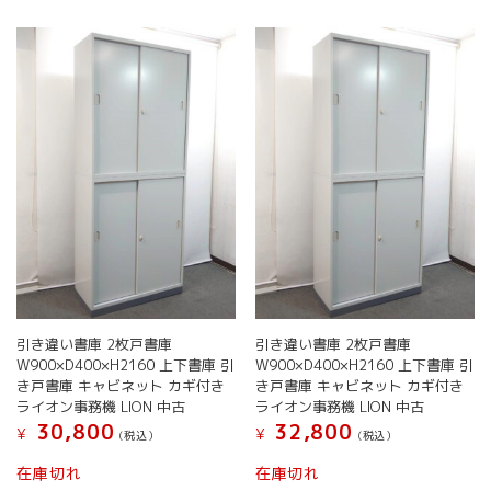
複
ー
ら
数
シ
選
の
ョ
択
バ
ン
で
リ
が
き
エ
あ
ま
ー
り
す
シ
ま
ョ
す。
ン
オ
が
プ
あ
シ
り
ョ
ま
ン
す。
は
オ
引き違い書庫 2枚戸書庫
引き違い書庫 2枚戸書庫
商
プ
W900×D400×H2160 上下書庫 引
W900×D400×H2160 上下書庫 引
品
シ
き戸書庫 キャビネット カギ付き
き戸書庫 キャビネット カギ付き
ペ
ョ
ライオン事務機 LION 中古
ライオン事務機 LION 中古
ー
ン
30,800
32,800
¥
¥
ジ
(税込）
(税込）
は
か
商
こ
こ
在庫切れ
在庫切れ
ら
品
の
の