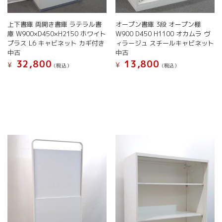
り
す。
ま
オ
す。
上下書庫 両開き書庫 ラテラル書
オープン書庫 3段 オープン棚
プ
オ
庫 W900×D450×H2150 ホワイト
W900 D450 H1100 オカムラ ヴ
シ
プ
プラス L6 キャビネット カギ付き
ィラージュ スチールキャビネット
ョ
シ
中古
中古
ン
ョ
32,800
13,800
は
¥
¥
(税込）
(税込）
ン
商
こ
こ
は
品
の
の
商
ペ
商
商
品
ー
品
品
ペ
ジ
に
に
ー
か
は
は
ジ
ら
複
複
か
選
数
数
ら
択
の
の
選
で
バ
バ
択
き
リ
リ
で
ま
エ
エ
き
す
ー
ー
ま
シ
シ
す
ョ
ョ