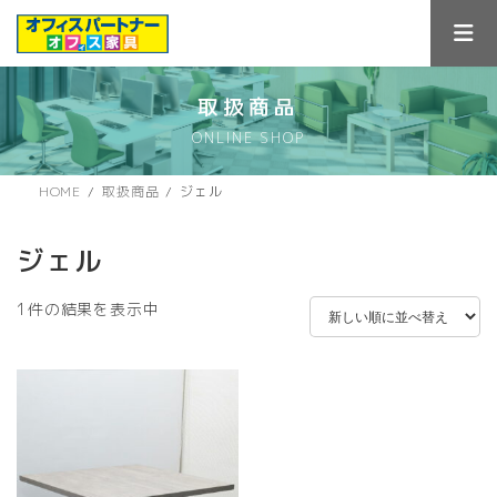
コ
ナ
ン
ビ
テ
ゲ
ン
ー
ツ
シ
取扱商品
へ
ョ
ONLINE SHOP
ス
ン
キ
に
ッ
移
HOME
取扱商品
ジェル
プ
動
ジェル
1件の結果を表示中