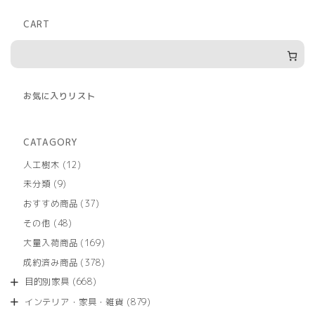
CART
お気に入りリスト
CATAGORY
12
人工樹木
12
個
9
未分類
9
の
個
商
37
おすすめ商品
37
の
品
個
商
48
その他
48
の
品
個
商
169
大量入荷商品
169
の
品
個
商
378
成約済み商品
378
の
品
個
商
668
目的別家具
668
の
品
個
商
879
インテリア・家具・雑貨
879
の
品
個