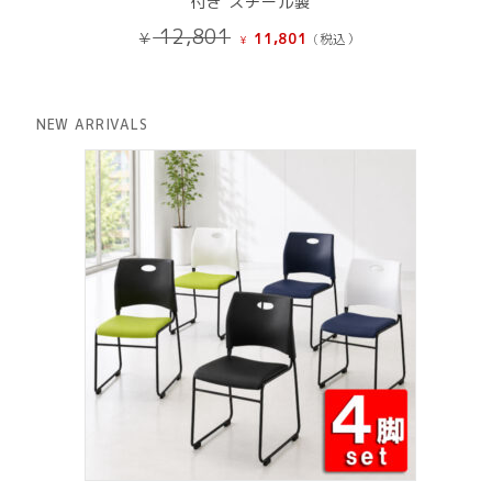
付き スチール製
元
現
12,801
¥
11,801
(税込）
¥
の
在
価
の
格
価
は
格
NEW ARRIVALS
¥ 12,801
は
で
¥ 11,801
し
で
た。
す。