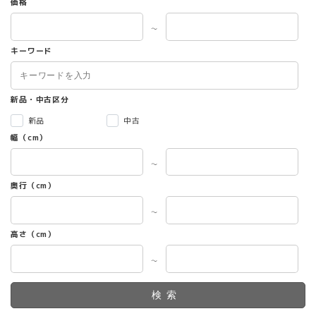
価格
～
キーワード
新品・中古区分
新品
中古
幅（cm）
～
奥行（cm）
～
高さ（cm）
～
検索