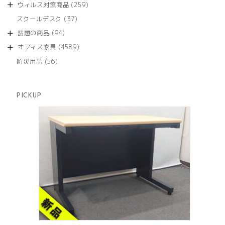
商
259
ウィルス対策商品
259
の
品
個
商
37
スクールデスク
37
の
品
個
商
94
話題の商品
94
の
品
個
商
4589
オフィス家具
4589
の
品
個
商
56
防災用品
56
の
品
個
商
の
品
商
PICKUP
品