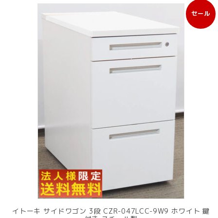
セール
販
売
中
の
商
品
イトーキ サイドワゴン 3段 CZR-047LCC-9W9 ホワイト 鍵