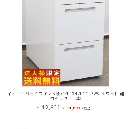
品
イトーキ サイドワゴン 3段 CZR-047LCC-9W9 ホワイト 鍵
付き スチール製
元
現
12,801
¥
11,801
(税込）
¥
の
在
価
の
格
価