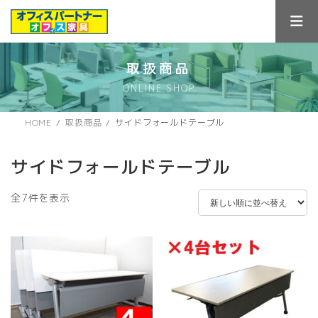
コ
ナ
ン
ビ
テ
ゲ
ン
ー
ツ
シ
取扱商品
へ
ョ
ONLINE SHOP
ス
ン
キ
に
ッ
移
HOME
取扱商品
サイドフォールドテーブル
プ
動
サイドフォールドテーブル
新
全7件を表示
し
い
順