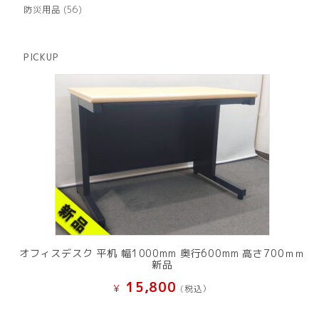
品
個
商
56
防災用品
56
の
品
個
商
の
品
商
PICKUP
品
オフィスデスク 平机 幅1000mm 奥行600mm 高さ700ｍｍ
新品
15,800
¥
(税込）