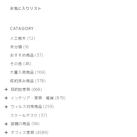
お気に入りリスト
CATAGORY
12
人工樹木
12
個
9
未分類
9
の
個
商
37
おすすめ商品
37
の
品
個
商
48
その他
48
の
品
個
商
169
大量入荷商品
169
の
品
個
商
378
成約済み商品
378
の
品
個
商
668
目的別家具
668
の
品
個
商
879
インテリア・家具・雑貨
879
の
品
個
商
259
ウィルス対策商品
259
の
品
個
商
37
スクールデスク
37
の
品
個
商
94
話題の商品
94
の
品
個
商
4589
オフィス家具
4589
の