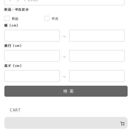
新品・中古区分
新品
中古
幅（cm）
～
奥行（cm）
～
高さ（cm）
～
検索
CART