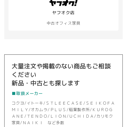
ヤフオク店
中古オフィス家具
大量注文や掲載のない商品もご相談
ください
新品・中古とも探します
■取扱メーカー
コクヨ/イトーキ/ＳＴＬＥＥＣＡＳＥ/ＳＥＩＫＯＦＡ
ＭＩＬＹ/オカムラ/ＰＬＵＳ/稲葉製作所/ＫＵＲＯＧ
ＡＮＥ/ＴＥＮＤＯ/ＬＩＯＮ/ＵＣＨＩＤＡ/カリモク
家具/ＮＡＩＫＩ など多数