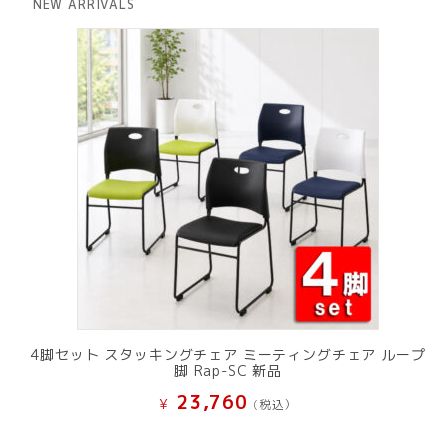
は
格
NEW ARRIVALS
¥ 12,801
は
で
¥ 11,801
し
で
た。
す。
4脚セット スタッキングチェア ミーティングチェア ループ
脚 Rap-SC 新品
23,760
¥
(税込）