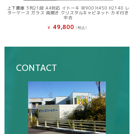
上下書庫 3列21段 A4対応 イトーキ W900 H450 H2140 レ
ターケース ガラス 両開き クリスタルキャビネット カギ付き
中古
49,800
¥
(税込）
CONTACT