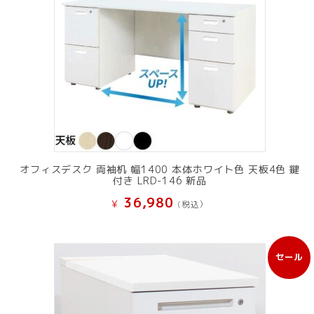
オフィスデスク 両袖机 幅1400 本体ホワイト色 天板4色 鍵
付き LRD-146 新品
36,980
¥
(税込）
セール
販
売
中
の
商