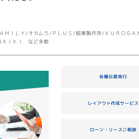
ＡＭＩＬＹ/オカムラ/ＰＬＵＳ/稲葉製作所/ＫＵＲＯＧＡ
ＮＡＩＫＩ など多数
各種伝票発行
レイアウト作成サービス
ローン・リースご相談