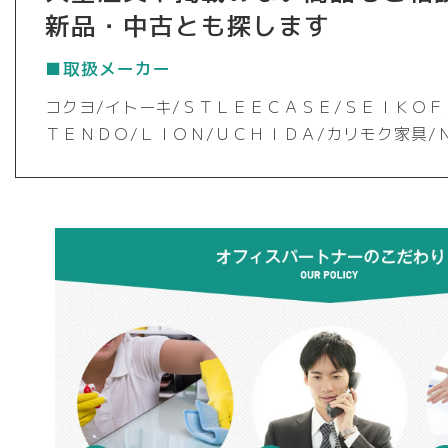
新品・中古とも探します
■取扱メーカー
コクヨ/イトーキ/ＳＴＬＥＥＣＡＳＥ/ＳＥＩＫＯＦ
ＴＥＮＤＯ/ＬＩＯＮ/ＵＣＨＩＤＡ/カリモク家具/