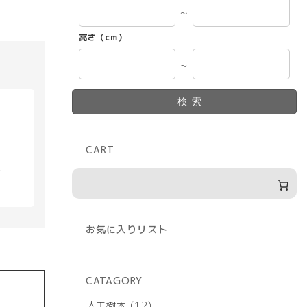
～
高さ（cm）
～
検索
CART
具
お気に入りリスト
CATAGORY
12
人工樹木
12