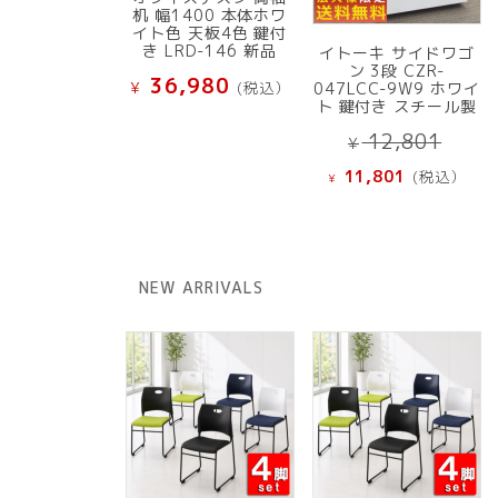
机 幅1400 本体ホワ
イト色 天板4色 鍵付
き LRD-146 新品
イトーキ サイドワゴ
ン 3段 CZR-
36,980
¥
(税込）
047LCC-9W9 ホワイ
ト 鍵付き スチール製
元
12,801
¥
の
現
11,801
(税込）
¥
価
在
格
の
は
価
¥ 12
格
NEW ARRIVALS
で
は
し
¥ 11,801
た。
で
す。