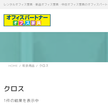
コ
ナ
レンタルオフィス家具・新品オフィス家具・中古オフィス家具のオフィスパート
ン
ビ
テ
ゲ
ン
ー
ツ
シ
へ
ョ
ス
ン
キ
に
ッ
移
プ
動
HOME
取扱商品
クロス
クロス
1件の結果を表示中