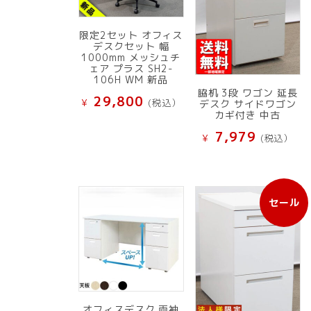
限定2セット オフィス
デスクセット 幅
1000mm メッシュチ
ェア プラス SH2-
106H WM 新品
脇机 3段 ワゴン 延長
29,800
¥
(税込）
デスク サイドワゴン
カギ付き 中古
7,979
¥
(税込）
セール
販
売
中
の
商
品
オフィスデスク 両袖