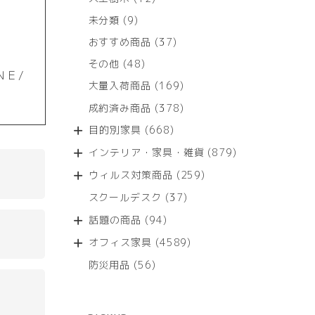
個
9
未分類
9
の
個
商
37
おすすめ商品
37
の
品
個
商
48
その他
48
の
ＮＥ/
品
個
商
169
大量入荷商品
169
の
品
個
商
378
成約済み商品
378
の
品
個
商
668
目的別家具
668
の
品
個
商
879
インテリア・家具・雑貨
879
の
品
個
商
259
ウィルス対策商品
259
の
品
個
商
37
スクールデスク
37
の
品
個
商
94
話題の商品
94
の
品
個
商
4589
オフィス家具
4589
の
品
個
商
56
防災用品
56
の
品
個
商
の
品
商