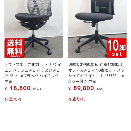
リ
リ
エ
エ
ー
ー
シ
シ
ョ
ョ
ン
ン
が
が
あ
あ
り
り
ま
ま
す。
す。
オフィスチェア 肘なし イナバ イ
地域限定送料無料 在庫10脚以上
オ
オ
エラ メッシュチェア デスクチェ
オフィスチェア 10脚セット メッ
プ
プ
ア グレー×ブラック ハイバック
シュチェア イトーキ サリダ キャ
シ
シ
中古
スター付き 中古
ョ
ョ
18,800
89,800
¥
¥
(税込）
(税込）
ン
ン
こ
こ
は
は
在庫切れ
在庫切れ
の
の
商
商
商
商
品
品
品
品
ペ
ペ
に
に
ー
ー
は
は
ジ
ジ