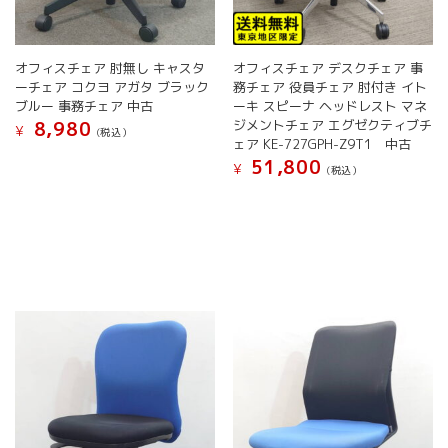
ま
ま
す。
す。
オ
オ
オフィスチェア 肘無し キャスタ
オフィスチェア デスクチェア 事
プ
プ
ーチェア コクヨ アガタ ブラック
務チェア 役員チェア 肘付き イト
シ
シ
ブルー 事務チェア 中古
ーキ スピーナ ヘッドレスト マネ
ョ
ョ
ジメントチェア エグゼクティブチ
8,980
¥
(税込）
ン
ン
ェア KE-727GPH-Z9T1 中古
は
は
こ
51,800
¥
(税込）
商
商
の
品
品
こ
商
ペ
ペ
の
品
ー
ー
商
に
ジ
ジ
品
は
か
か
に
複
ら
ら
は
数
選
選
複
の
択
択
数
バ
で
で
の
リ
き
き
バ
エ
ま
ま
リ
ー
す
す
エ
シ
ー
ョ