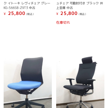
プ
ョ
ク イトーキ レヴィチェア グレー
ュチェア 可動肘付き ブラック 井
シ
ン
KG-566SB-Z9T3 中古
上金庫 中古
ョ
は
25,800
25,800
¥
¥
(税込）
(税込）
ン
商
は
こ
こ
品
在庫切れ
商
の
の
ペ
品
商
商
ー
ペ
品
品
ジ
ー
に
に
か
ジ
は
は
ら
か
複
複
選
ら
数
数
択
選
の
の
で
択
バ
バ
き
で
リ
リ
ま
き
エ
エ
す
ま
ー
ー
す
シ
シ
ョ
ョ
ン
ン
が
が
あ
あ
り
り