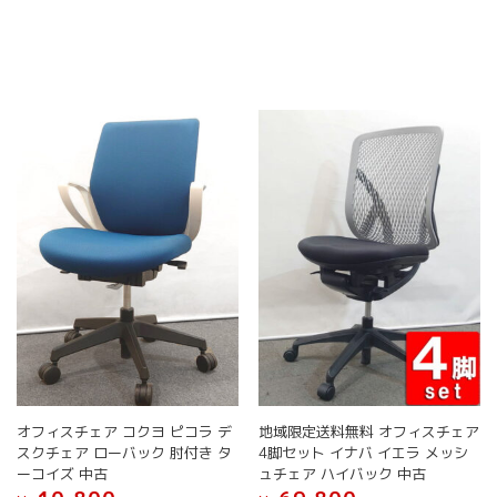
ペ
ペ
品
品
ー
ー
に
に
ジ
ジ
は
は
か
か
複
複
ら
ら
数
数
選
選
の
の
択
択
バ
バ
で
で
リ
リ
き
き
エ
エ
ま
ま
ー
ー
す
す
シ
シ
ョ
ョ
ン
ン
が
が
あ
あ
り
り
ま
ま
す。
す。
オ
オ
オフィスチェア コクヨ ピコラ デ
地域限定送料無料 オフィスチェア
プ
プ
スクチェア ローバック 肘付き タ
4脚セット イナバ イエラ メッシ
シ
シ
ーコイズ 中古
ュチェア ハイバック 中古
ョ
ョ