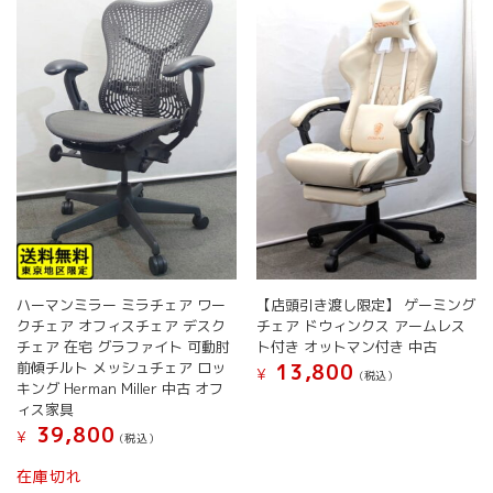
の
き
エ
バ
ま
ー
リ
す
シ
エ
ョ
ー
ン
シ
が
ョ
あ
ン
り
が
ま
あ
す。
り
オ
ま
プ
す。
シ
オ
ョ
ハーマンミラー ミラチェア ワー
【店頭引き渡し限定】 ゲーミング
プ
ン
クチェア オフィスチェア デスク
チェア ドウィンクス アームレス
シ
は
チェア 在宅 グラファイト 可動肘
ト付き オットマン付き 中古
ョ
商
前傾チルト メッシュチェア ロッ
13,800
¥
(税込）
ン
品
キング Herman Miller 中古 オフ
は
ペ
ィス家具
商
ー
39,800
¥
(税込）
品
ジ
こ
ペ
か
在庫切れ
の
ー
ら