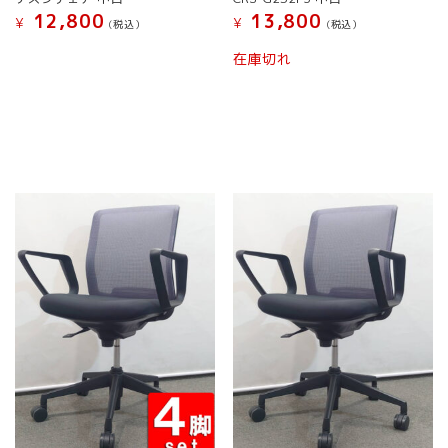
ョ
12,800
13,800
¥
¥
(税込）
(税込）
ン
は
こ
こ
在庫切れ
商
の
の
品
商
商
ペ
品
品
ー
に
に
ジ
は
は
か
複
複
ら
数
数
選
の
の
択
バ
バ
で
リ
リ
き
エ
エ
ま
ー
ー
す
シ
シ
ョ
ョ
ン
ン
が
が
あ
あ
り
り
ま
ま