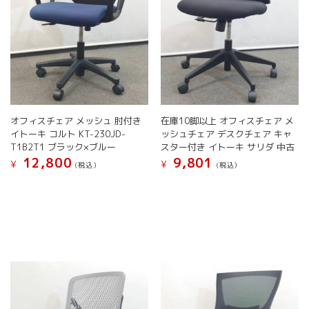
オフィスチェア メッシュ 肘付き
在庫10脚以上 オフィスチェア メ
イトーキ コルト KT-230JD-
ッシュチェア デスクチェア キャ
T1B2T1 ブラック×ブルー
スター付き イトーキ サリダ 中古
12,800
9,801
¥
¥
(税込）
(税込）
こ
こ
の
の
商
商
品
品
に
に
は
は
複
複
数
数
の
の
バ
バ