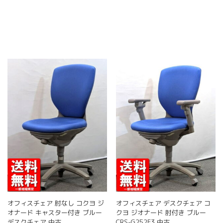
商
ジ
選
品
か
択
に
ら
で
は
選
き
複
択
ま
数
で
す
の
き
バ
ま
リ
す
エ
ー
シ
ョ
ン
が
あ
り
ま
す。
オ
オフィスチェア 肘なし コクヨ ジ
オフィスチェア デスクチェア コ
プ
オナード キャスター付き ブルー
クヨ ジオナード 肘付き ブルー
シ
デスクチェア 中古
CRS-G252F3 中古