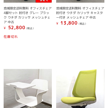
す。
す。
オ
オ
地域限定送料無料 オフィスチェア
地域限定送料無料 オフィスチェア
プ
プ
4脚セット 肘付き グレー ブラッ
肘付き ウチダ カリッサ キャスタ
シ
シ
ク ウチダ カリッサ メッシュチェ
ー付き メッシュチェア 中古
ョ
ョ
ア 中古
13,800
¥
(税込）
ン
ン
52,800
¥
(税込）
は
は
こ
商
商
こ
の
在庫切れ
品
品
の
商
ペ
ペ
商
品
ー
ー
品
に
ジ
ジ
に
は
か
か
は
複
ら
ら
複
数
選
選
数
の
択
択
の
バ
で
で
バ
リ
き
き
リ
エ
ま
ま
エ
ー
す
す
ー
シ
シ
ョ
ョ
ン
ン
が