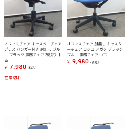
シ
ン
ョ
が
ン
あ
が
り
あ
ま
り
す。
ま
オ
す。
プ
オフィスチェア キャスターチェア
オフィスチェア 肘無し キャスタ
オ
シ
プラス ハンガー付き 肘無し ブル
ーチェア コクヨ アガタ ブラック
プ
ョ
ー ブラック 事務チェア 布張り 中
ブルー 事務チェア 中古
シ
ン
古
9,980
¥
(税込）
ョ
は
7,980
¥
(税込）
こ
ン
商
こ
の
は
品
在庫切れ
の
商
商
ペ
商
品
品
ー
品
に
ペ
ジ
に
は
ー
か
は
複
ジ
ら
複
数
か
選
数
の
ら
択
の
バ
選
で
バ
リ
択