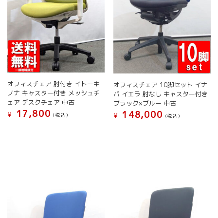
ま
ー
す
ー
す
シ
シ
ョ
ョ
ン
ン
が
が
あ
あ
り
り
ま
ま
す。
す。
オフィスチェア 肘付き イトーキ
オフィスチェア 10脚セット イナ
オ
オ
ノナ キャスター付き メッシュチ
バ イエラ 肘なし キャスター付き
プ
プ
ェア デスクチェア 中古
ブラック×ブルー 中古
シ
シ
17,800
148,000
¥
¥
(税込）
(税込）
ョ
ョ
こ
こ
ン
ン
の
の
は
は
商
商
商
商
品
品
品
品
に
に
ペ
ペ
は
は
ー
ー
複
複
ジ
ジ
数
数
か
か
の
の
ら
ら
バ
バ
選