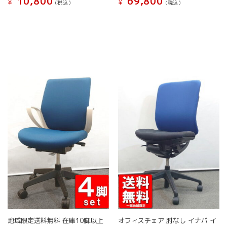
10,800
69,800
¥
¥
(税込）
(税込）
ン
ン
は
は
こ
こ
商
商
の
の
品
品
商
商
ペ
ペ
品
品
ー
ー
に
に
ジ
ジ
は
は
か
か
複
複
ら
ら
数
数
選
選
の
の
択
択
バ
バ
で
で
リ
リ
き
き
エ
エ
ま
ま
ー
ー
す
す
シ
シ
ョ
ョ
ン
ン
が
が
あ
あ
り
り
ま
ま
す。
す。
地域限定送料無料 在庫10脚以上
オフィスチェア 肘なし イナバ イ