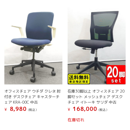
複
複
か
か
数
数
ら
ら
の
の
選
選
バ
バ
択
択
リ
リ
で
で
エ
エ
き
き
ー
ー
ま
ま
シ
シ
す
す
ョ
ョ
ン
ン
が
が
あ
あ
り
り
ま
ま
す。
す。
オ
オ
オフィスチェア ウチダ クレネ 肘
在庫30脚以上 オフィスチェア 20
プ
プ
付き デスクチェア キャスターチ
脚セット メッシュチェア デスク
シ
シ
ェア KRA-00C 中古
チェア イトーキ サリダ 中古
ョ
ョ
8,980
168,000
¥
¥
(税込）
(税込）
ン
ン
は
は
こ
こ
在庫切れ
商
商
の
の
品
品
商
商