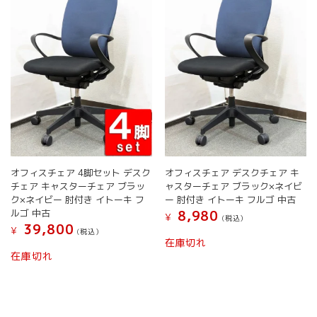
き
リ
エ
で
ま
エ
ー
き
す
ー
シ
ま
シ
ョ
す
ョ
ン
ン
が
が
あ
あ
り
り
ま
ま
す。
す。
オ
オ
プ
オフィスチェア 4脚セット デスク
オフィスチェア デスクチェア キ
プ
シ
チェア キャスターチェア ブラッ
ャスターチェア ブラック×ネイビ
シ
ョ
ク×ネイビー 肘付き イトーキ フ
ー 肘付き イトーキ フルゴ 中古
ョ
ン
ルゴ 中古
8,980
¥
(税込）
ン
は
39,800
¥
(税込）
は
こ
商
在庫切れ
こ
商
の
品
在庫切れ
の
品
商
ペ
商
ペ
品
ー
品
ー
に
ジ
に
ジ
は
か