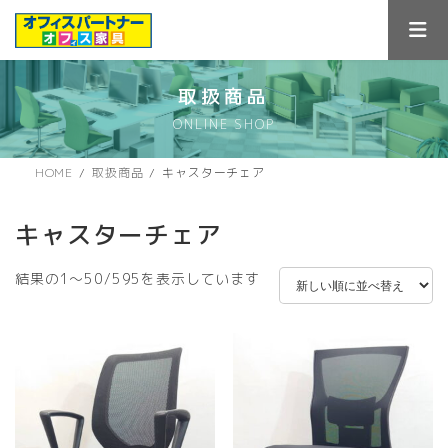
コ
ナ
ン
ビ
テ
ゲ
ン
ー
ツ
シ
取扱商品
へ
ョ
ONLINE SHOP
ス
ン
キ
に
ッ
移
HOME
取扱商品
キャスターチェア
プ
動
キャスターチェア
新
結果の1～50/595を表示しています
し
い
順