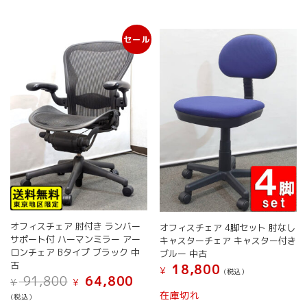
に
に
ペ
ー
は
は
ー
ジ
複
複
ジ
か
セール
数
数
か
ら
の
の
ら
選
バ
バ
選
択
リ
リ
択
で
エ
エ
で
き
ー
ー
き
ま
シ
シ
ま
す
ョ
ョ
す
ン
ン
が
が
あ
あ
り
り
ま
ま
す。
す。
オフィスチェア 肘付き ランバー
オフィスチェア 4脚セット 肘なし
オ
オ
サポート付 ハーマンミラー アー
キャスターチェア キャスター付き
プ
プ
ロンチェア Bタイプ ブラック 中
ブルー 中古
シ
シ
古
18,800
¥
(税込）
元
現
ョ
ョ
91,800
64,800
¥
¥
こ
の
在
ン
ン
在庫切れ
(税込）
の
価
の
は
は