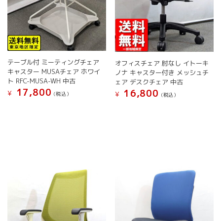
が
あ
あ
り
り
ま
ま
す。
す。
オ
オ
プ
テーブル付 ミーティングチェア
オフィスチェア 肘なし イトーキ
プ
シ
キャスター MUSAチェア ホワイ
ノナ キャスター付き メッシュチ
シ
ョ
ト RFC-MUSA-WH 中古
ェア デスクチェア 中古
ョ
ン
17,800
16,800
¥
¥
(税込）
(税込）
ン
は
は
こ
商
こ
商
の
品
の
品
商
ペ
商
ペ
品
ー
品
ー
に
ジ
に
ジ
は
か
は
か
複
ら
複
ら
数
選
数
選
の
択
の
択
バ
で
バ
で
リ
き
リ
き
エ
ま
エ