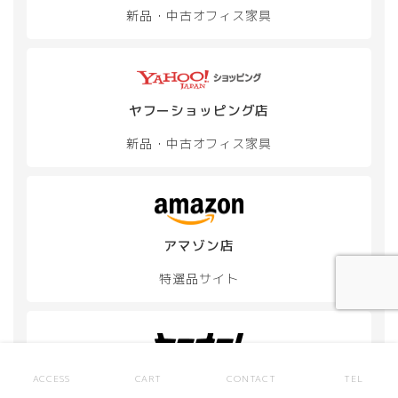
ま
新品・中古
オフィス家具
す。
オ
プ
シ
ョ
ン
ヤフーショッピング店
は
新品・中古
オフィス家具
商
品
ペ
ー
ジ
か
アマゾン店
ら
選
特選品サイト
択
で
き
ま
す
ヤフオク店
ACCESS
CART
CONTACT
TEL