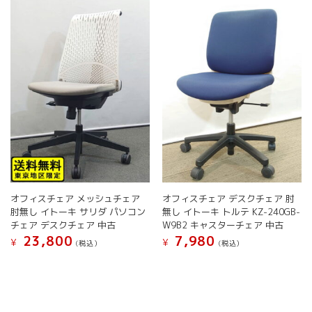
複
数
か
か
数
の
ら
ら
の
バ
選
選
バ
リ
択
択
リ
エ
で
で
エ
ー
き
き
ー
シ
ま
ま
シ
ョ
す
す
ョ
ン
ン
が
が
あ
あ
り
り
ま
ま
す。
す。
オ
オフィスチェア メッシュチェア
オフィスチェア デスクチェア 肘
オ
プ
肘無し イトーキ サリダ パソコン
無し イトーキ トルテ KZ-240GB-
プ
シ
チェア デスクチェア 中古
W9B2 キャスターチェア 中古
シ
ョ
23,800
7,980
¥
¥
(税込）
(税込）
ョ
ン
こ
こ
ン
は
の
の
は
商
商
商
商
品
品
品
品
ペ