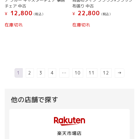
ア ブルー キャスターチェア 事務
背面布タイプ ブラウン×ブラック
ョ
ョ
チェア 中古
布張り 中古
ン
ン
12,800
22,800
¥
¥
(税込）
(税込）
は
は
商
こ
商
在庫切れ
在庫切れ
品
の
品
ペ
商
ペ
ー
品
ー
ジ
に
ジ
か
は
か
ら
複
ら
選
数
選
択
の
択
1
2
3
4
…
10
11
12
→
で
バ
で
き
リ
き
ま
エ
ま
す
ー
す
他の店舗で探す
シ
ョ
ン
が
あ
楽天市場店
り