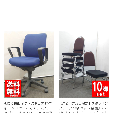
品
商
ペ
商
ペ
品
ー
品
ー
に
ジ
に
ジ
は
か
は
か
複
ら
複
ら
数
選
数
選
の
択
の
択
バ
で
バ
で
リ
き
リ
き
エ
ま
エ
ま
ー
す
ー
す
シ
シ
ョ
ョ
ン
ン
が
が
あ
あ
り
り
ま
ま
す。
す。
オ
オ
訳あり特価 オフィスチェア 肘付
【店頭引き渡し限定】スタッキン
プ
プ
き コクヨ セディスタ デスクチェ
グチェア 10脚セット 会議チェア
シ
シ