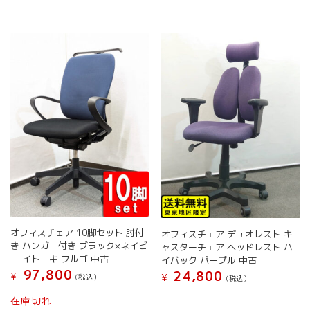
は
か
複
ら
複
ら
数
選
数
選
の
択
の
択
バ
で
バ
で
リ
き
リ
き
エ
ま
エ
ま
ー
す
ー
す
シ
シ
ョ
ョ
ン
ン
が
が
あ
あ
り
り
ま
ま
す。
す。
オ
オ
プ
オフィスチェア 10脚セット 肘付
オフィスチェア デュオレスト キ
プ
シ
き ハンガー付き ブラック×ネイビ
ャスターチェア ヘッドレスト ハ
シ
ョ
ー イトーキ フルゴ 中古
イバック パープル 中古
ョ
ン
97,800
24,800
¥
¥
(税込）
(税込）
ン
は
は
こ
商
こ
在庫切れ
商
の
品
の