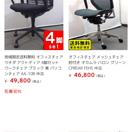
ョ
シ
ン
ョ
が
ン
あ
が
り
あ
ま
り
す。
ま
オ
す。
プ
オ
シ
地域限定送料無料 オフィスチェア
オフィスチェア メッシュチェア
プ
ョ
ウチダ アクトディア 4脚セット
肘付き オカムラ バロン グリーン
シ
ン
ワークチェア ブラック 黒 パソコ
CP85AR FEH5 中古
ョ
は
ンチェア AA-10B 中古
46,800
¥
(税込）
ン
商
49,800
¥
(税込）
は
品
商
こ
ペ
在庫切れ
品
の
ー
ペ
商
ジ
ー
品
か
ジ
に
ら
か
は
選
ら
複
択
選
数
で