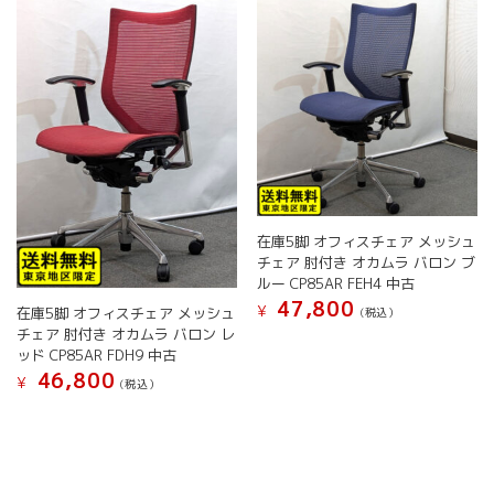
択
の
き
で
バ
ま
き
リ
す
ま
エ
す
ー
シ
ョ
ン
が
あ
り
在庫5脚 オフィスチェア メッシュ
ま
チェア 肘付き オカムラ バロン ブ
す。
ルー CP85AR FEH4 中古
オ
47,800
¥
在庫5脚 オフィスチェア メッシュ
(税込）
プ
チェア 肘付き オカムラ バロン レ
シ
ッド CP85AR FDH9 中古
ョ
46,800
¥
(税込）
ン
は
商
品
ペ