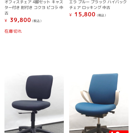
オ
オ
オフィスチェア 4脚セット キャス
エラ ブルー ブラック ハイバック
プ
プ
ター付き 肘付き コクヨ ピコラ 中
チェア ロッキング 中古
シ
シ
古
15,800
¥
(税込）
ョ
ョ
39,800
¥
(税込）
こ
ン
ン
こ
の
は
は
在庫切れ
の
商
商
商
商
品
品
品
品
に
ペ
ペ
に
は
ー
ー
は
複
ジ
ジ
複
数
か
か
数
の
ら
ら
の
バ
選
選
バ
リ
択
択
リ
エ
で
で
エ
ー
き
き
ー
シ
ま
ま
シ
ョ
す
す
ョ
ン
ン
が
が
あ
あ
り