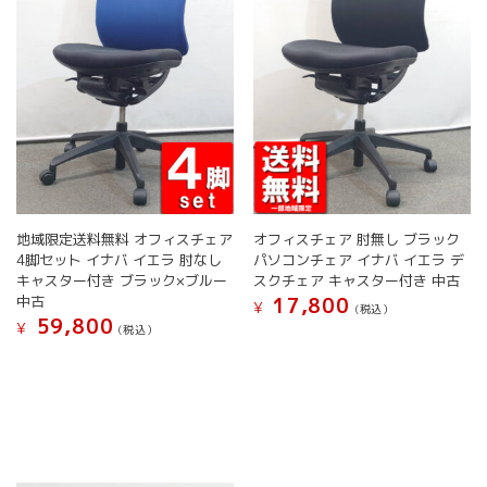
選
リ
リ
択
択
エ
エ
で
で
ー
ー
き
き
シ
シ
ま
ま
ョ
ョ
す
す
ン
ン
が
が
あ
あ
り
り
ま
ま
す。
す。
地域限定送料無料 オフィスチェア
オフィスチェア 肘無し ブラック
オ
オ
4脚セット イナバ イエラ 肘なし
パソコンチェア イナバ イエラ デ
プ
プ
キャスター付き ブラック×ブルー
スクチェア キャスター付き 中古
シ
シ
中古
17,800
¥
(税込）
ョ
ョ
59,800
¥
(税込）
こ
ン
ン
こ
の
は
は
の
商
商
商
商
品
品
品
品
に
ペ
ペ
に
は
ー
ー
は
複
ジ
ジ