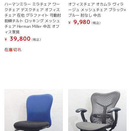
オ
オ
ハーマンミラー ミラチェア ワー
オフィスチェア オカムラ ヴィラ
プ
プ
クチェア デスクチェア オフィス
ージュ メッシュチェア ブラック×
シ
シ
チェア 在宅 グラファイト 可動肘
ブルー 肘なし 中古
ョ
ョ
前傾チルト ロッキング メッシュ
9,980
¥
(税込）
ン
ン
チェア Herman Miller 中古 オフ
は
は
こ
ィス家具
商
商
の
39,800
¥
(税込）
品
品
商
こ
ペ
ペ
品
在庫切れ
の
ー
ー
に
商
ジ
ジ
は
品
か
か
複
に
ら
ら
数
は
選
選
の
複
択
択
バ
数
で
で
リ
の
き
き
エ
バ
ま
ま
ー
リ
す
す
シ
エ
ョ
ー
ン
シ
が
ョ
あ