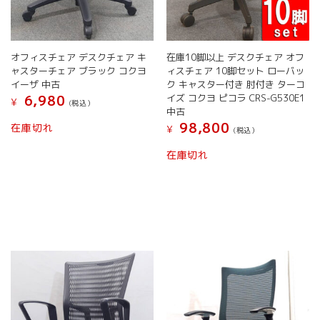
り
ま
ま
す。
す。
オ
オ
プ
オフィスチェア デスクチェア キ
在庫10脚以上 デスクチェア オフ
プ
シ
ャスターチェア ブラック コクヨ
ィスチェア 10脚セット ローバッ
シ
ョ
イーザ 中古
ク キャスター付き 肘付き ターコ
ョ
ン
イズ コクヨ ピコラ CRS-G530E1
6,980
¥
(税込）
ン
は
中古
は
商
こ
98,800
在庫切れ
¥
(税込）
商
品
の
品
こ
ペ
商
在庫切れ
ペ
の
ー
品
ー
商
ジ
に
ジ
品
か
は
か
に
ら
複
ら
は
選
数
選
複
択
の
択
数
で
バ
で
の
き
リ
き
バ
ま
エ
ま
リ
す
ー
す
エ
シ
ー