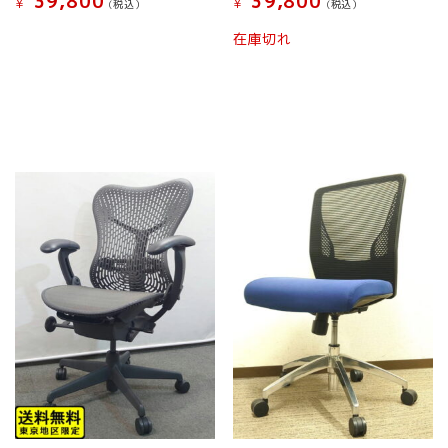
39,800
39,800
¥
¥
(税込）
(税込）
こ
こ
在庫切れ
の
の
商
商
品
品
に
に
は
は
複
複
数
数
の
の
バ
バ
リ
リ
エ
エ
ー
ー
シ
シ
ョ
ョ
ン
ン
が
が
あ
あ
り
り
ま
ま
す。
す。