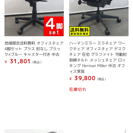
ン
り
が
ま
あ
す。
り
オ
ま
プ
す。
シ
オ
ョ
地域限定送料無料 オフィスチェア
ハーマンミラー ミラチェア ワー
プ
ン
4脚セット プラス 肘なし ブラッ
クチェア オフィスチェア デスク
シ
は
ク×ブルー キャスター付き 中古
チェア 在宅 グラファイト 可動肘
ョ
商
前傾チルト メッシュチェア ロッ
31,801
¥
(税込）
ン
品
キング Herman Miller 中古 オフ
は
こ
ペ
ィス家具
商
の
ー
39,800
¥
(税込）
品
商
ジ
こ
ペ
品
か
在庫切れ
の
ー
に
ら
商
ジ
は
選
品
か
複
択
に
ら
数
で
は
選
の
き
複
択
バ
ま
数
で
リ
す