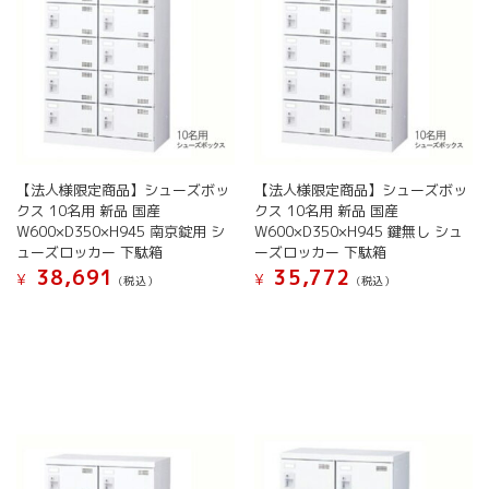
バ
か
か
バ
リ
ら
ら
リ
エ
選
選
エ
ー
択
択
ー
シ
で
で
シ
ョ
き
き
ョ
ン
ま
ま
ン
が
す
す
が
あ
あ
【法人様限定商品】シューズボッ
【法人様限定商品】シューズボッ
り
り
クス 10名用 新品 国産
クス 10名用 新品 国産
ま
ま
W600×D350×H945 南京錠用 シ
W600×D350×H945 鍵無し シュ
す。
す。
ューズロッカー 下駄箱
ーズロッカー 下駄箱
オ
オ
38,691
35,772
¥
¥
(税込）
(税込）
プ
プ
シ
こ
こ
シ
ョ
の
の
ョ
ン
商
商
ン
は
品
品
は
商
に
に
商
品
は
は
品
ペ
複
複
ペ
ー
数
数
ー
ジ
の
の