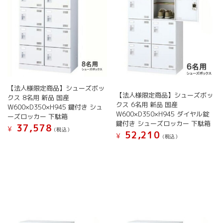
ジ
ジ
バ
バ
か
か
リ
リ
ら
ら
エ
エ
選
選
ー
ー
択
択
シ
シ
で
で
ョ
ョ
き
き
ン
ン
ま
ま
が
が
す
す
【法人様限定商品】シューズボッ
あ
あ
【法人様限定商品】シューズボッ
クス 8名用 新品 国産
り
り
クス 6名用 新品 国産
W600×D350×H945 鍵付き シュ
ま
ま
W600×D350×H945 ダイヤル錠
ーズロッカー 下駄箱
す。
す。
鍵付き シューズロッカー 下駄箱
37,578
オ
オ
¥
(税込）
52,210
¥
(税込）
プ
プ
こ
シ
シ
こ
の
ョ
ョ
の
商
ン
ン
商
品
は
は
品
に
商
商
に
は
品
品
は
複
ペ
ペ
複
数
ー
ー
数
の