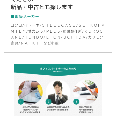
新品・中古とも探します
■取扱メーカー
コクヨ/イトーキ/ＳＴＬＥＥＣＡＳＥ/ＳＥＩＫＯＦＡ
ＭＩＬＹ/オカムラ/ＰＬＵＳ/稲葉製作所/ＫＵＲＯＧ
ＡＮＥ/ＴＥＮＤＯ/ＬＩＯＮ/ＵＣＨＩＤＡ/カリモク
家具/ＮＡＩＫＩ など多数