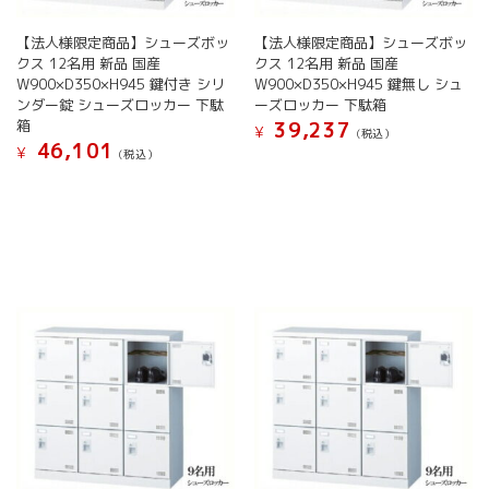
ョ
ョ
ン
ン
【法人様限定商品】シューズボッ
【法人様限定商品】シューズボッ
が
が
クス 12名用 新品 国産
クス 12名用 新品 国産
あ
あ
W900×D350×H945 鍵付き シリ
W900×D350×H945 鍵無し シュ
り
り
ンダー錠 シューズロッカー 下駄
ーズロッカー 下駄箱
ま
ま
箱
39,237
¥
(税込）
す。
す。
46,101
¥
(税込）
こ
オ
オ
こ
の
プ
プ
の
商
シ
シ
商
品
ョ
ョ
品
に
ン
ン
に
は
は
は
は
複
商
商
複
数
品
品
数
の
ペ
ペ
の
バ
ー
ー
バ
リ
ジ
ジ
リ
エ
か
か
エ
ー
ら
ら
ー
シ
選
選
シ
ョ
択
択
ョ
ン