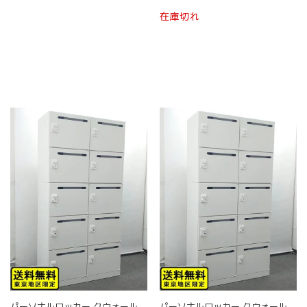
ン
ン
の
は
は
在庫切れ
商
商
商
品
品
品
に
ペ
ペ
は
ー
ー
複
ジ
ジ
数
か
か
の
ら
ら
バ
選
選
リ
択
択
エ
で
で
ー
き
き
シ
ま
ま
ョ
す
す
ン
が
あ
り
ま
す。
オ
プ
パーソナルロッカー クウォール
パーソナルロッカー クウォール