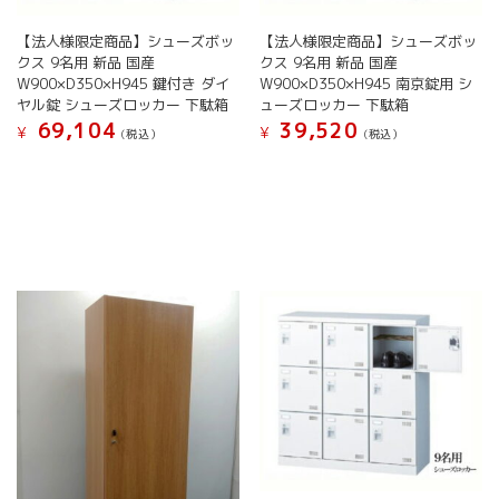
で
で
ン
が
き
き
【法人様限定商品】シューズボッ
【法人様限定商品】シューズボッ
が
あ
ま
ま
クス 9名用 新品 国産
クス 9名用 新品 国産
あ
り
す
す
W900×D350×H945 鍵付き ダイ
W900×D350×H945 南京錠用 シ
り
ま
ヤル錠 シューズロッカー 下駄箱
ューズロッカー 下駄箱
ま
す。
69,104
39,520
す。
オ
¥
¥
(税込）
(税込）
オ
プ
こ
こ
プ
シ
の
の
シ
ョ
商
商
ョ
ン
品
品
ン
は
に
に
は
商
は
は
商
品
複
複
品
ペ
数
数
ペ
ー
の
の
ー
ジ
バ
バ
ジ
か
リ
リ
か
ら
エ
エ
ら
選
ー
ー
選
択
シ
シ
択
で
ョ
ョ
で
き
ン
ン