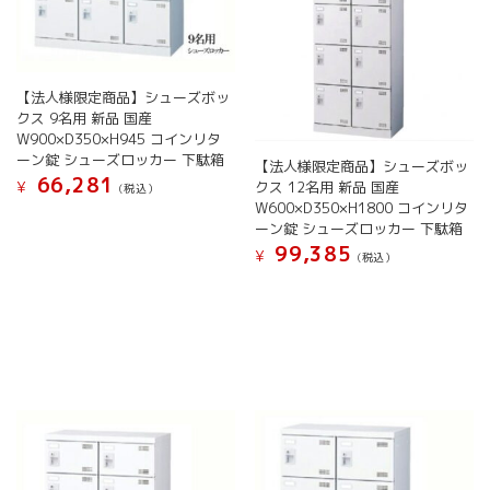
す
ー
択
シ
シ
で
ョ
ョ
き
ン
ン
ま
が
【法人様限定商品】シューズボッ
が
す
あ
クス 9名用 新品 国産
あ
り
W900×D350×H945 コインリタ
り
ま
ーン錠 シューズロッカー 下駄箱
ま
【法人様限定商品】シューズボッ
す。
66,281
す。
クス 12名用 新品 国産
¥
(税込）
オ
W600×D350×H1800 コインリタ
オ
プ
こ
ーン錠 シューズロッカー 下駄箱
プ
シ
の
99,385
シ
¥
ョ
(税込）
商
ョ
ン
品
こ
ン
は
に
の
は
商
は
商
商
品
複
品
品
ペ
数
に
ペ
ー
の
は
ー
ジ
バ
複
ジ
か
リ
数
か
ら
エ
の
ら
選
ー
バ