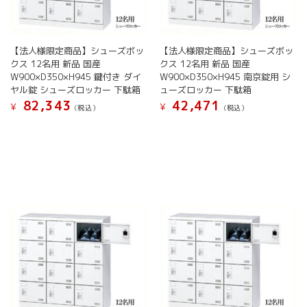
【法人様限定商品】シューズボッ
【法人様限定商品】シューズボッ
クス 12名用 新品 国産
クス 12名用 新品 国産
W900×D350×H945 鍵付き ダイ
W900×D350×H945 南京錠用 シ
ヤル錠 シューズロッカー 下駄箱
ューズロッカー 下駄箱
82,343
42,471
¥
¥
(税込）
(税込）
こ
こ
の
の
商
商
品
品
に
に
は
は
複
複
数
数
の
の
バ
バ
リ
リ
エ
エ
ー
ー
シ
シ