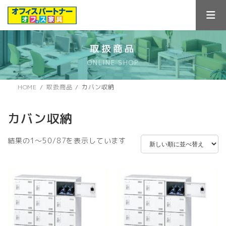
コ
ナ
ン
ビ
テ
ゲ
ン
ー
ツ
シ
取扱商品
へ
ョ
ONLINE SHOP
ス
ン
キ
に
ッ
移
HOME
取扱商品
カバン収納
プ
動
カバン収納
新
結果の1～50/87を表示しています
し
い
順