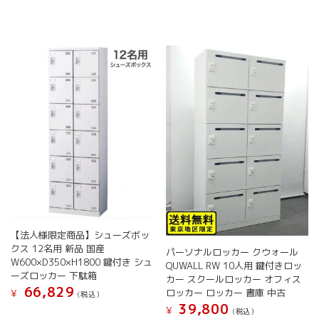
品
品
ペ
品
に
に
ー
ペ
は
は
ジ
ー
複
複
か
ジ
数
数
ら
か
の
の
選
ら
バ
バ
択
選
リ
リ
で
択
エ
エ
き
で
ー
ー
ま
き
シ
シ
す
ま
ョ
ョ
す
ン
ン
が
が
あ
あ
り
り
ま
ま
【法人様限定商品】シューズボッ
す。
す。
クス 12名用 新品 国産
パーソナルロッカー クウォール
W600×D350×H1800 鍵付き シュ
オ
オ
QUWALL RW 10人用 鍵付きロッ
ーズロッカー 下駄箱
プ
プ
カー スクールロッカー オフィス
66,829
シ
シ
ロッカー ロッカー 書庫 中古
¥
(税込）
ョ
ョ
39,800
¥
こ
(税込）