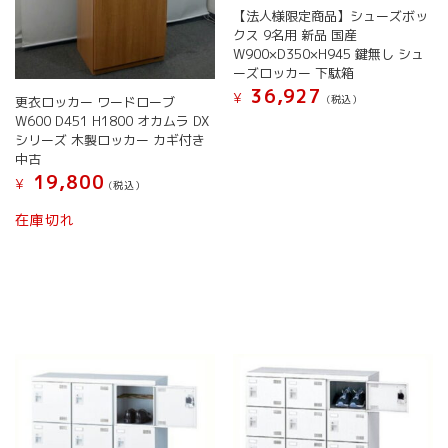
き
ま
【法人様限定商品】シューズボッ
が
が
ま
す
クス 9名用 新品 国産
あ
あ
す
W900×D350×H945 鍵無し シュ
り
り
ーズロッカー 下駄箱
ま
ま
36,927
す。
す。
¥
(税込）
更衣ロッカー ワードローブ
オ
オ
W600 D451 H1800 オカムラ DX
こ
プ
プ
シリーズ 木製ロッカー カギ付き
の
シ
シ
中古
商
ョ
ョ
19,800
品
¥
(税込）
ン
ン
に
こ
は
は
在庫切れ
は
の
商
商
複
商
品
品
数
品
ペ
ペ
の
に
ー
ー
バ
は
ジ
ジ
リ
複
か
か
エ
数
ら
ら
ー
の
選
選
シ
バ
択
択
ョ
リ
で
で
ン
エ
き
き
が