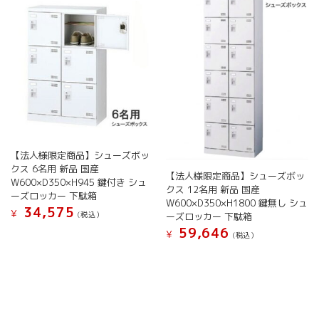
ー
数
数
ジ
ジ
の
の
か
か
バ
バ
ら
ら
リ
リ
選
選
エ
エ
択
択
ー
ー
で
で
シ
シ
き
き
ョ
ョ
ま
ま
ン
ン
す
す
が
が
あ
あ
【法人様限定商品】シューズボッ
り
り
クス 6名用 新品 国産
ま
ま
【法人様限定商品】シューズボッ
W600×D350×H945 鍵付き シュ
す。
す。
クス 12名用 新品 国産
ーズロッカー 下駄箱
W600×D350×H1800 鍵無し シュ
オ
オ
34,575
¥
(税込）
ーズロッカー 下駄箱
プ
プ
59,646
シ
シ
こ
¥
(税込）
ョ
ョ
の
こ
ン
ン
商
の
は
は
品
商
商
商
に
品
品
品
は
に
ペ
ペ
複