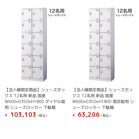
は
ー
ー
数
複
ジ
ジ
の
数
か
か
バ
の
ら
ら
リ
バ
選
選
エ
リ
択
択
ー
エ
で
で
シ
ー
き
き
ョ
シ
ま
ま
ン
ョ
す
す
が
ン
あ
が
り
あ
ま
り
す。
ま
【法人様限定商品】シューズボッ
【法人様限定商品】シューズボッ
オ
す。
クス 12名用 新品 国産
クス 12名用 新品 国産
プ
W600×D350×H1800 ダイヤル錠
W600×D350×H1800 南京錠用 シ
オ
シ
用 シューズロッカー 下駄箱
ューズロッカー 下駄箱
プ
ョ
103,103
63,206
シ
¥
¥
(税込）
(税込）
ン
ョ
こ
こ
は
ン
の
の
商
は
商
商
品
商