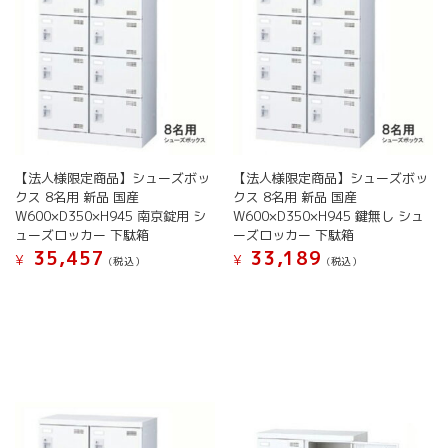
ジ
ジ
バ
バ
か
か
リ
リ
ら
ら
エ
エ
選
選
ー
ー
択
択
シ
シ
で
で
ョ
ョ
き
き
ン
ン
ま
ま
が
が
す
す
あ
【法人様限定商品】シューズボッ
【法人様限定商品】シューズボッ
あ
り
クス 8名用 新品 国産
クス 8名用 新品 国産
り
ま
W600×D350×H945 南京錠用 シ
W600×D350×H945 鍵無し シュ
ま
す。
ューズロッカー 下駄箱
ーズロッカー 下駄箱
す。
オ
35,457
33,189
オ
¥
¥
(税込）
(税込）
プ
プ
こ
こ
シ
シ
の
の
ョ
ョ
商
商
ン
ン
品
品
は
は
に
に
商
商
は
は
品
品
複
複
ペ
ペ
数
数
ー
ー
の
の