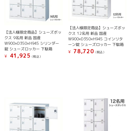
ー
ま
ま
あ
シ
す
す
り
ョ
ま
ン
す。
が
【法人様限定商品】シューズボッ
オ
あ
【法人様限定商品】シューズボッ
クス 12名用 新品 国産
プ
り
クス 9名用 新品 国産
W900×D350×H945 コインリタ
シ
ま
W900×D350×H945 シリンダー
ーン錠 シューズロッカー 下駄箱
ョ
す。
錠 シューズロッカー 下駄箱
78,720
ン
¥
(税込）
オ
41,925
¥
(税込）
は
プ
こ
商
こ
シ
の
品
の
ョ
商
ペ
商
ン
品
ー
品
は
に
ジ
に
商
は
か
は
品
複
ら
複
ペ
数
選
数
ー
の
択
の
ジ
バ
で
バ
か
リ
き
リ
ら
エ
ま
エ
選
ー