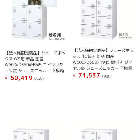
択
か
リ
リ
で
ら
エ
エ
き
選
ー
ー
ま
択
シ
シ
す
で
ョ
ョ
き
ン
ン
ま
が
が
す
あ
あ
【法人様限定商品】シューズボッ
【法人様限定商品】シューズボッ
り
り
クス 10名用 新品 国産
クス 6名用 新品 国産
ま
ま
W600×D350×H945 鍵付き ダイ
W600×D350×H945 コインリタ
す。
す。
ヤル錠 シューズロッカー 下駄箱
ーン錠 シューズロッカー 下駄箱
オ
オ
71,537
¥
(税込）
50,419
プ
¥
(税込）
プ
こ
シ
シ
こ
の
ョ
ョ
の
商
ン
ン
商
品
は
は
品
に
商
商
に
は
品
品
は
複
ペ
ペ
複
数
ー
ー
数
の
ジ
ジ
の