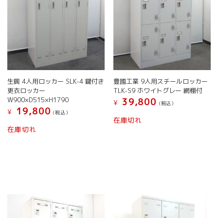
生興 4人用ロッカー SLK-4 鍵付き
豊國工業 9人用スチールロッカー
更衣ロッカー
TLK-S9 ホワイトグレー 網棚付
W900×D515×H1790
39,800
¥
(税込）
19,800
¥
(税込）
在庫切れ
在庫切れ