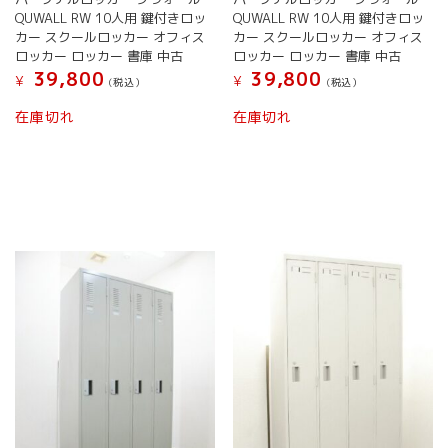
シ
QUWALL RW 10人用 鍵付きロッ
QUWALL RW 10人用 鍵付きロッ
ョ
カー スクールロッカー オフィス
カー スクールロッカー オフィス
ン
ロッカー ロッカー 書庫 中古
ロッカー ロッカー 書庫 中古
は
39,800
39,800
¥
¥
商
(税込）
(税込）
品
在庫切れ
在庫切れ
ペ
ー
ジ
か
ら
選
択
で
き
ま
す