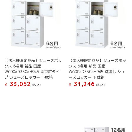
ジ
ジ
の
バ
か
か
バ
リ
ら
ら
リ
エ
選
選
エ
ー
択
択
ー
シ
で
で
シ
ョ
き
き
ョ
ン
ま
ま
ン
が
す
す
が
あ
あ
り
【法人様限定商品】シューズボッ
【法人様限定商品】シューズボッ
り
ま
クス 6名用 新品 国産
クス 6名用 新品 国産
ま
す。
W600×D350×H945 南京錠タイ
W600×D350×H945 錠無し シュ
す。
オ
プ シューズロッカー 下駄箱
ーズロッカー 下駄箱
オ
プ
33,052
31,246
¥
¥
(税込）
(税込）
プ
シ
シ
こ
こ
ョ
ョ
の
の
ン
ン
商
商
は
は
品
品
商
商
に
に
品
品
は
は
ペ
ペ
複
複
ー