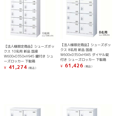
ジ
か
バ
バ
か
ら
リ
リ
ら
選
エ
エ
選
択
ー
ー
択
で
シ
シ
で
き
ョ
ョ
き
ま
ン
ン
ま
す
が
が
す
【法人様限定商品】シューズボッ
あ
あ
【法人様限定商品】シューズボッ
クス 8名用 新品 国産
り
り
クス 10名用 新品 国産
W600×D350×H945 ダイヤル錠
ま
ま
W600×D350×H945 鍵付き シュ
付き シューズロッカー 下駄箱
す。
す。
ーズロッカー 下駄箱
61,426
オ
オ
¥
41,274
(税込）
¥
(税込）
プ
プ
こ
こ
シ
シ
の
の
ョ
ョ
商
商
ン
ン
品
品
は
は
に
に
商
商
は
は
品
品
複
複
ペ
ペ
数
数
ー
ー
の
の