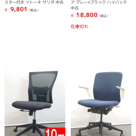
プ
プ
スター付き イトーキ サリダ 中古
ア グレー×ブラック ハイバック
シ
シ
中古
9,801
¥
(税込）
ョ
ョ
18,800
¥
(税込）
こ
ン
ン
こ
の
は
は
在庫切れ
の
商
商
商
商
品
品
品
品
に
ペ
ペ
に
は
ー
ー
は
複
ジ
ジ
複
数
か
か
数
の
ら
ら
の
バ
選
選
バ
リ
択
択
リ
エ
で
で
エ
ー
き
き
ー
シ
ま
ま
シ
ョ
す
す
ョ
ン
ン
が
が
あ
あ
り
り
ま