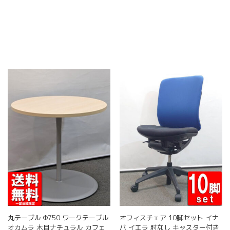
ョ
ョ
こ
ン
ン
の
は
は
商
商
商
品
品
品
に
ペ
ペ
は
ー
ー
複
ジ
ジ
数
か
か
の
ら
ら
バ
選
選
リ
択
択
エ
で
で
ー
き
き
シ
ま
ま
ョ
す
す
ン
が
あ
り
ま
す。
丸テーブル Φ750 ワークテーブル
オフィスチェア 10脚セット イナ
オ
オカムラ 木目ナチュラル カフェ
バ イエラ 肘なし キャスター付き