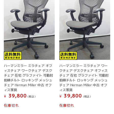
の
バ
リ
エ
ー
シ
ョ
ン
が
あ
り
ま
す。
ハーマンミラー ミラチェア オフ
ハーマンミラー ミラチェア ワー
オ
ィスチェア ワークチェア デスク
クチェア デスクチェア オフィス
プ
チェア 在宅 グラファイト 可動肘
チェア 在宅 グラファイト 可動肘
シ
前傾チルト ロッキング メッシュ
前傾チルト ロッキング メッシュ
ョ
チェア Herman Miller 中古 オフ
チェア Herman Miller 中古 オフ
ン
ィス家具
ィス家具
は
39,800
39,800
¥
¥
(税込）
(税込）
商
こ
こ
品
在庫切れ
在庫切れ
の
の
ペ
商
商