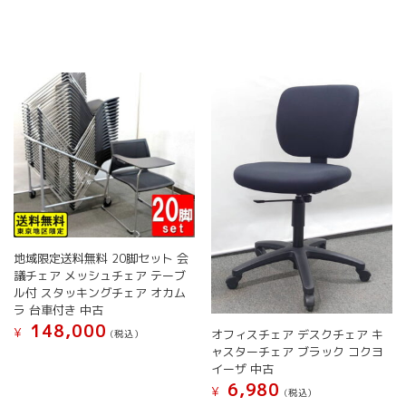
品
ペ
商
数
ペ
ー
品
の
ー
ジ
に
バ
ジ
か
は
リ
か
ら
複
エ
ら
選
数
ー
選
択
の
シ
択
で
バ
ョ
で
き
リ
ン
き
ま
エ
が
ま
す
ー
あ
す
シ
り
ョ
ま
ン
す。
が
地域限定送料無料 20脚セット 会
オ
議チェア メッシュチェア テーブ
あ
プ
ル付 スタッキングチェア オカム
り
シ
ラ 台車付き 中古
ま
ョ
148,000
す。
ン
¥
オフィスチェア デスクチェア キ
(税込）
オ
は
ャスターチェア ブラック コクヨ
こ
プ
商
イーザ 中古
の
シ
品
6,980
¥
商
(税込）
ョ
ペ