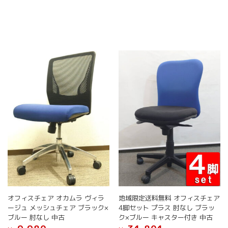
ー
品
品
ジ
に
に
か
は
は
ら
複
複
選
数
数
択
の
の
で
バ
バ
き
リ
リ
ま
エ
エ
す
ー
ー
シ
シ
ョ
ョ
ン
ン
が
が
あ
あ
り
り
ま
ま
す。
す。
オ
オ
オフィスチェア オカムラ ヴィラ
地域限定送料無料 オフィスチェア
プ
プ
ージュ メッシュチェア ブラック×
4脚セット プラス 肘なし ブラッ
シ
シ
ブルー 肘なし 中古
ク×ブルー キャスター付き 中古
ョ
ョ