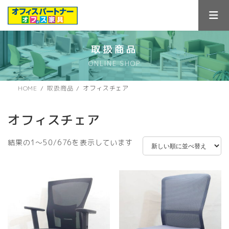
コ
ナ
ン
ビ
テ
ゲ
ン
ー
ツ
シ
取扱商品
へ
ョ
ONLINE SHOP
ス
ン
キ
に
ッ
移
HOME
取扱商品
オフィスチェア
プ
動
オフィスチェア
新
結果の1～50/676を表示しています
し
い
順