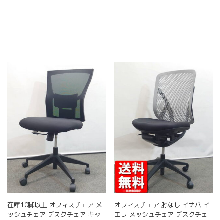
こ
こ
ン
ン
の
の
は
は
商
商
商
商
品
品
品
品
に
に
ペ
ペ
は
は
ー
ー
複
複
ジ
ジ
数
数
か
か
の
の
ら
ら
バ
バ
選
選
リ
リ
択
択
エ
エ
で
で
ー
ー
き
き
シ
シ
ま
ま
ョ
ョ
す
す
ン
ン
が
が
あ
あ
り
り
ま
ま
す。
す。
在庫10脚以上 オフィスチェア メ
オフィスチェア 肘なし イナバ イ
オ
オ
ッシュチェア デスクチェア キャ
エラ メッシュチェア デスクチェ