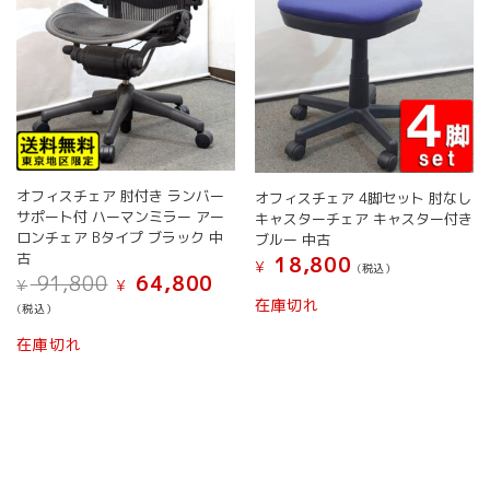
で
き
ー
ー
き
ま
シ
シ
ま
す
ョ
ョ
す
ン
ン
が
が
あ
あ
り
り
ま
ま
す。
す。
オフィスチェア 肘付き ランバー
オフィスチェア 4脚セット 肘なし
オ
オ
サポート付 ハーマンミラー アー
キャスターチェア キャスター付き
プ
プ
ロンチェア Bタイプ ブラック 中
ブルー 中古
シ
シ
古
18,800
¥
(税込）
元
現
ョ
ョ
91,800
64,800
¥
¥
こ
の
在
ン
ン
在庫切れ
(税込）
の
価
の
は
は
こ
格
価
商
在庫切れ
商
商
の
は
格
品
品
品
¥ 91,800
は
商
に
ペ
ペ
で
¥ 64,800
品
は
ー
ー
し
で
に
複
ジ
ジ
た。
す。
は
数
か
か
複
の
ら
ら
数