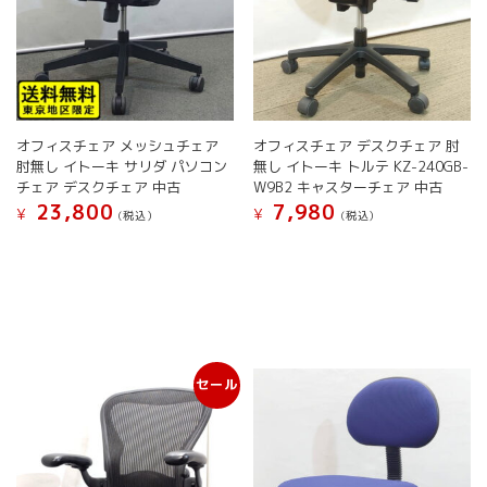
ョ
ン
ン
が
が
あ
あ
り
り
ま
ま
す。
す。
オ
オフィスチェア メッシュチェア
オフィスチェア デスクチェア 肘
オ
プ
肘無し イトーキ サリダ パソコン
無し イトーキ トルテ KZ-240GB-
プ
シ
チェア デスクチェア 中古
W9B2 キャスターチェア 中古
シ
ョ
23,800
7,980
¥
¥
(税込）
(税込）
ョ
ン
こ
こ
ン
は
の
の
は
商
商
商
商
品
品
品
品
ペ
に
に
ペ
ー
は
は
ー
ジ
複
複
ジ
か
セール
数
数
か
ら
の
の
ら
選
バ
バ
選
択
リ
リ
択
で
エ
エ