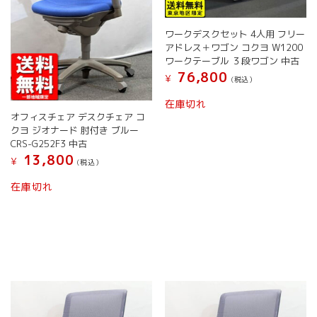
す
す
シ
ョ
ワークデスクセット 4人用 フリー
ン
アドレス＋ワゴン コクヨ W1200
が
ワークテーブル ３段ワゴン 中古
あ
76,800
¥
(税込）
り
こ
ま
在庫切れ
の
す。
オフィスチェア デスクチェア コ
商
オ
クヨ ジオナード 肘付き ブルー
品
プ
CRS-G252F3 中古
に
シ
13,800
¥
(税込）
は
ョ
こ
複
ン
在庫切れ
の
数
は
商
の
商
品
バ
品
に
リ
ペ
は
エ
ー
複
ー
ジ
数
シ
か
の
ョ
ら
バ
ン
選