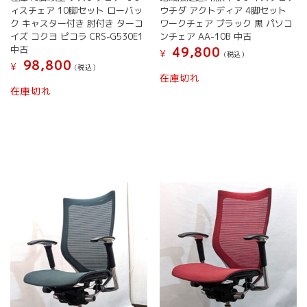
プ
ィスチェア 10脚セット ローバッ
ウチダ アクトディア 4脚セット
は
シ
ク キャスター付き 肘付き ターコ
ワークチェア ブラック 黒 パソコ
商
ョ
イズ コクヨ ピコラ CRS-G530E1
ンチェア AA-10B 中古
品
ン
中古
49,800
ペ
¥
(税込）
は
98,800
¥
ー
(税込）
商
こ
在庫切れ
ジ
品
こ
の
在庫切れ
か
ペ
の
商
ら
ー
商
品
選
ジ
品
に
択
か
に
は
で
ら
は
複
き
選
複
数
ま
択
数
の
す
で
の
バ
き
バ
リ
ま
リ
エ
す
エ
ー
ー
シ
シ
ョ
ョ
ン
ン
が
が
あ