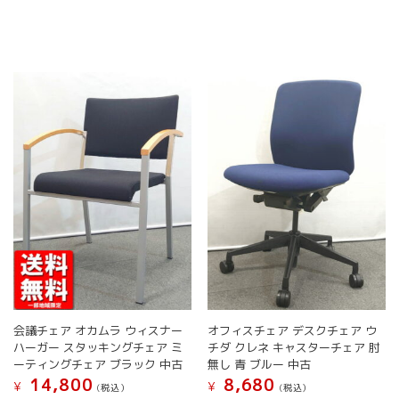
商
商
品
ペ
品
品
ペ
ー
に
に
ー
ジ
は
は
ジ
か
複
複
か
ら
数
数
ら
選
の
の
選
択
バ
バ
択
で
リ
リ
で
き
エ
エ
き
ま
ー
ー
ま
す
シ
シ
す
ョ
ョ
ン
ン
が
が
あ
あ
り
り
ま
ま
す。
す。
会議チェア オカムラ ウィスナー
オフィスチェア デスクチェア ウ
オ
オ
ハーガー スタッキングチェア ミ
チダ クレネ キャスターチェア 肘
プ
プ
ーティングチェア ブラック 中古
無し 青 ブルー 中古
シ
シ
14,800
8,680
¥
¥
(税込）
(税込）
ョ
ョ