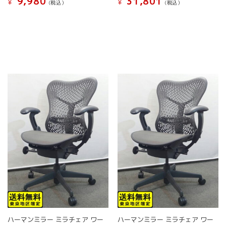
9,980
31,801
¥
¥
(税込）
(税込）
ン
ン
は
は
こ
こ
商
商
の
の
品
品
商
商
ペ
ペ
品
品
ー
ー
に
に
ジ
ジ
は
は
か
か
複
複
ら
ら
数
数
選
選
の
の
択
択
バ
バ
で
で
リ
リ
き
き
エ
エ
ま
ま
ー
ー
す
す
シ
シ
ョ
ョ
ン
ン
が
が
あ
あ
り
り
ま
ま
す。
す。
ハーマンミラー ミラチェア ワー
ハーマンミラー ミラチェア ワー