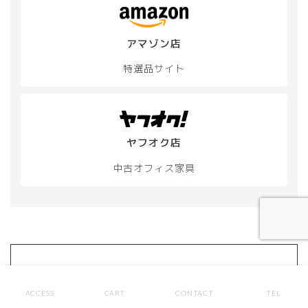
ー
か
ジ
ら
か
選
アマゾン店
ら
択
選
で
特選品サイト
択
き
で
ま
き
す
ま
す
ヤフオク店
中古オフィス家具
大量注文や掲載のない商品もご相談
ください
ACCESS
CART
CONTACT
TEL