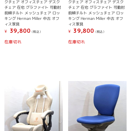
オ
オ
クチェア オフィスチェア デスク
クチェア オフィスチェア デスク
プ
プ
チェア 在宅 グラファイト 可動肘
チェア 在宅 グラファイト 可動肘
シ
シ
前傾チルト メッシュチェア ロッ
前傾チルト メッシュチェア ロッ
ョ
ョ
キング Herman Miller 中古 オフ
キング Herman Miller 中古 オフ
ン
ン
ィス家具
ィス家具
は
は
39,800
39,800
¥
¥
(税込）
(税込）
商
商
こ
こ
品
品
在庫切れ
在庫切れ
の
の
ペ
ペ
商
商
ー
ー
品
品
ジ
ジ
に
に
か
か
は
は
ら
ら
複
複
選
選
数
数
択
択
の
の
で
で
バ
バ
き
き
リ
リ
ま
ま
エ
エ
す
す
ー
ー
シ
シ
ョ
ョ
ン
ン