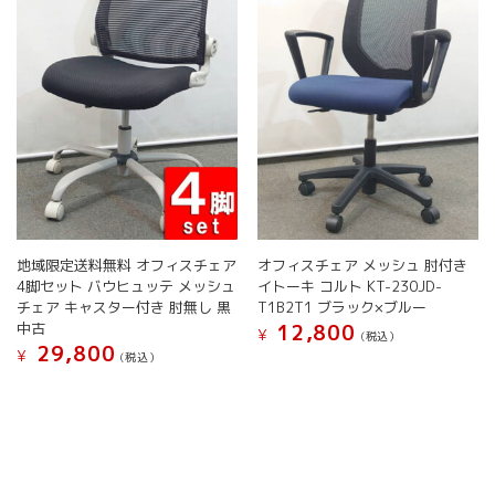
バ
リ
リ
エ
エ
ー
ー
シ
シ
ョ
ョ
ン
ン
が
が
あ
あ
り
り
ま
ま
す。
す。
オ
地域限定送料無料 オフィスチェア
オフィスチェア メッシュ 肘付き
オ
プ
4脚セット バウヒュッテ メッシュ
イトーキ コルト KT-230JD-
プ
シ
チェア キャスター付き 肘無し 黒
T1B2T1 ブラック×ブルー
シ
ョ
中古
12,800
¥
(税込）
ョ
ン
29,800
¥
(税込）
こ
ン
は
こ
の
は
商
の
商
商
品
商
品
品
ペ
品
に
ペ
ー
に
は
ー
ジ