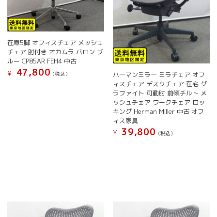
す
在庫5脚 オフィスチェア メッシュ
チェア 肘付き オカムラ バロン ブ
ルー CP85AR FEH4 中古
47,800
¥
(税込）
ハーマンミラー ミラチェア オフ
ィスチェア デスクチェア 在宅 グ
ラファイト 可動肘 前傾チルト メ
ッシュチェア ワークチェア ロッ
キング Herman Miller 中古 オフ
ィス家具
39,800
¥
(税込）
こ
の
商
品
に
は
複
数