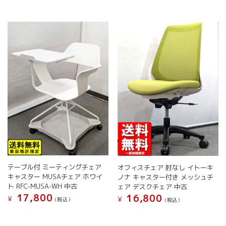
複
ま
ら
複
数
す
選
数
の
択
の
バ
で
バ
リ
き
リ
エ
ま
エ
ー
す
ー
シ
シ
ョ
ョ
ン
ン
が
が
あ
あ
り
り
ま
ま
す。
す。
オ
オ
プ
テーブル付 ミーティングチェア
オフィスチェア 肘なし イトーキ
プ
シ
キャスター MUSAチェア ホワイ
ノナ キャスター付き メッシュチ
シ
ョ
ト RFC-MUSA-WH 中古
ェア デスクチェア 中古
ョ
ン
17,800
16,800
¥
¥
(税込）
(税込）
ン
は
は
こ
商
こ
商
の
品
の