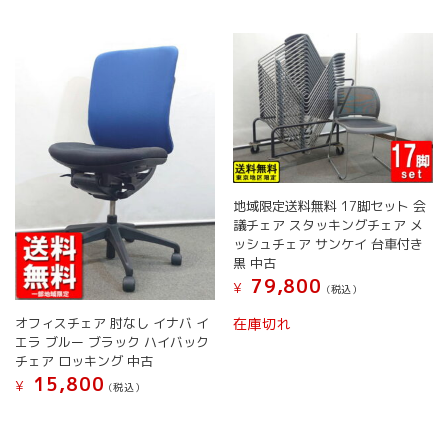
ら
ら
複
数
選
選
数
の
択
択
の
バ
で
で
バ
リ
き
き
リ
エ
ま
ま
エ
ー
す
す
ー
シ
シ
ョ
ョ
ン
ン
が
地域限定送料無料 17脚セット 会
が
あ
議チェア スタッキングチェア メ
あ
り
ッシュチェア サンケイ 台車付き
り
ま
黒 中古
ま
す。
79,800
¥
す。
オ
(税込）
オ
プ
こ
オフィスチェア 肘なし イナバ イ
在庫切れ
プ
シ
の
エラ ブルー ブラック ハイバック
シ
ョ
商
チェア ロッキング 中古
ョ
ン
品
15,800
¥
(税込）
ン
は
に
は
商
こ
は
商
品
の
複