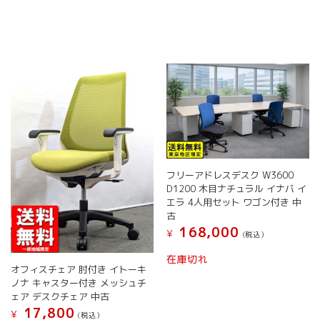
品
商
ペ
商
ペ
品
ー
品
ー
に
ジ
に
ジ
は
か
は
か
複
ら
複
ら
数
選
数
選
の
択
の
択
バ
で
バ
で
リ
き
リ
き
エ
ま
エ
ま
ー
す
ー
す
シ
シ
フリーアドレスデスク W3600
ョ
ョ
D1200 木目ナチュラル イナバ イ
ン
ン
エラ 4人用セット ワゴン付き 中
が
が
古
あ
あ
168,000
¥
(税込）
り
り
ま
ま
在庫切れ
す。
す。
オフィスチェア 肘付き イトーキ
オ
オ
ノナ キャスター付き メッシュチ
プ
プ
ェア デスクチェア 中古
シ
シ
17,800
¥
(税込）