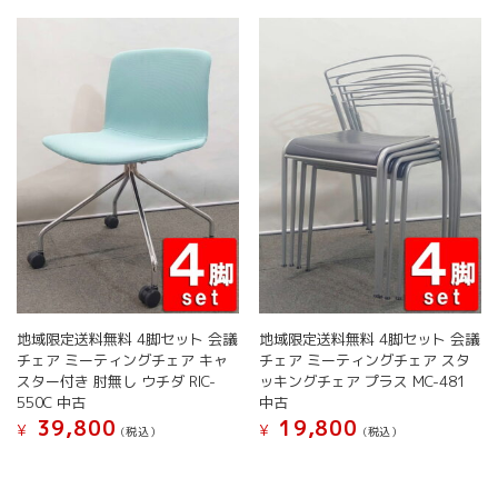
は
複
ジ
か
複
数
か
ら
数
の
ら
選
の
バ
選
択
バ
リ
択
で
リ
エ
で
き
エ
ー
き
ま
ー
シ
ま
す
シ
ョ
す
ョ
ン
ン
が
が
あ
あ
り
り
ま
ま
す。
す。
オ
地域限定送料無料 4脚セット 会議
地域限定送料無料 4脚セット 会議
オ
プ
チェア ミーティングチェア キャ
チェア ミーティングチェア スタ
プ
シ
スター付き 肘無し ウチダ RIC-
ッキングチェア プラス MC-481
シ
ョ
550C 中古
中古
ョ
ン
39,800
19,800
¥
¥
(税込）
(税込）
ン
は
こ
こ
は
商
の
の
商
品