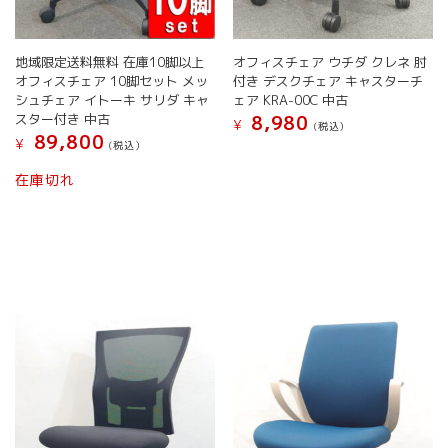
ま
す。
す。
オ
オ
プ
地域限定送料無料 在庫10脚以上
オフィスチェア ウチダ クレネ 肘
プ
シ
オフィスチェア 10脚セット メッ
付き デスクチェア キャスターチ
シ
ョ
シュチェア イトーキ サリダ キャ
ェア KRA-00C 中古
ョ
ン
スター付き 中古
8,980
¥
(税込）
ン
は
89,800
¥
(税込）
は
商
こ
商
品
こ
の
在庫切れ
品
ペ
の
商
ペ
ー
商
品
ー
ジ
品
に
ジ
か
に
は
か
ら
は
複
ら
選
複
数
選
択
数
の
択
で
の
バ
で
き
バ
リ
き
ま
リ
エ
ま
す
エ
ー
す
ー
シ
シ
ョ