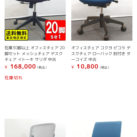
ョ
ン
ン
が
が
あ
あ
り
り
ま
ま
す。
す。
オ
オ
プ
在庫30脚以上 オフィスチェア 20
オフィスチェア コクヨ ピコラ デ
プ
シ
脚セット メッシュチェア デスク
スクチェア ローバック 肘付き タ
シ
ョ
チェア イトーキ サリダ 中古
ーコイズ 中古
ョ
ン
168,000
10,800
¥
¥
(税込）
(税込）
ン
は
は
商
こ
こ
在庫切れ
商
品
の
の
品
ペ
商
商
ペ
ー
品
品
ー
ジ
に
に
ジ
か
は
は
か
ら
複
複
ら
選
数
数
選
択
の
の
択
で
バ
バ
で
き
リ
リ