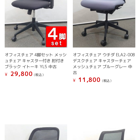
オフィスチェア 4脚セット メッシ
オフィスチェア ウチダ ELA2-00B
ュチェア キャスター付き 肘付き
デスクチェア キャスターチェア
ブラック イトーキ YL5 中古
メッシュチェア ブルーグレー 中
古
29,800
¥
(税込）
11,800
¥
(税込）
こ
こ
の
の
商
商
品
品
に
に
は
は
複
複
数
数
の
の
バ