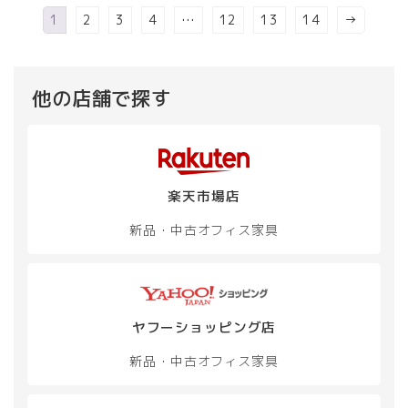
バ
選
選
の
1
2
3
4
…
12
13
14
→
リ
択
択
バ
エ
で
で
リ
ー
き
き
エ
シ
ま
ま
ー
ョ
他の店舗で探す
す
す
シ
ン
ョ
が
ン
あ
が
り
あ
ま
楽天市場店
り
す。
ま
オ
新品・中古
オフィス家具
す。
プ
オ
シ
プ
ョ
シ
ン
ョ
は
ン
ヤフーショッピング店
商
は
品
新品・中古
オフィス家具
商
ペ
品
ー
ペ
ジ