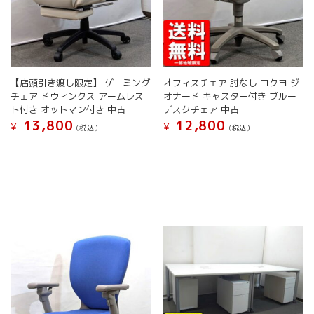
が
が
あ
あ
り
り
ま
ま
す。
す。
オ
オ
【店頭引き渡し限定】 ゲーミング
オフィスチェア 肘なし コクヨ ジ
プ
プ
チェア ドウィンクス アームレス
オナード キャスター付き ブルー
シ
シ
ト付き オットマン付き 中古
デスクチェア 中古
ョ
ョ
13,800
12,800
¥
¥
(税込）
(税込）
ン
ン
は
は
こ
商
商
の
品
品
商
ペ
ペ
品
ー
ー
に
ジ
ジ
は
か
か
複
ら
ら
数
選
選
の
択
択
バ
で
で
リ
き
き
エ
ま
ま
ー