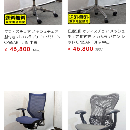
あ
り
り
ま
ま
す。
す。
オ
オ
プ
在庫5脚 オフィスチェア メッシュ
オフィスチェア メッシュチェア
プ
シ
チェア 肘付き オカムラ バロン レ
肘付き オカムラ バロン グリーン
シ
ョ
ッド CP85AR FDH9 中古
CP85AR FEH5 中古
ョ
ン
46,800
46,800
¥
¥
(税込）
(税込）
ン
は
は
商
商
品
品
ペ
ペ
ー
ー
ジ
ジ
か
か
ら
ら
選
選
択
択
で
で
き
き
ま
ま
す