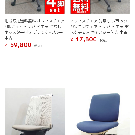
ま
す。
す。
オ
オ
プ
地域限定送料無料 オフィスチェア
オフィスチェア 肘無し ブラック
プ
シ
4脚セット イナバ イエラ 肘なし
パソコンチェア イナバ イエラ デ
シ
ョ
キャスター付き ブラック×ブルー
スクチェア キャスター付き 中古
ョ
ン
中古
17,800
¥
(税込）
ン
は
59,800
¥
(税込）
は
商
こ
商
品
こ
の
品
ペ
の
商
ペ
ー
商
品
ー
ジ
品
に
ジ
か
に
は
か
ら
は
複
ら
選
複
数
選
択
数
の
択
で
の
バ
で
き
バ
リ
き
ま
リ
エ
ま
す
エ
ー
す
ー
シ
シ
ョ