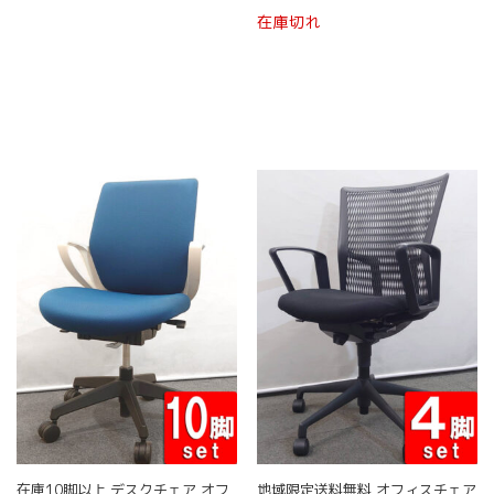
品
こ
ン
ー
在庫切れ
に
の
は
ジ
は
商
商
か
複
品
品
ら
数
に
ペ
選
の
は
ー
択
バ
複
ジ
で
リ
数
か
き
エ
の
ら
ま
ー
バ
選
す
シ
リ
択
ョ
エ
で
ン
ー
き
が
シ
ま
あ
ョ
す
り
ン
ま
が
す。
あ
オ
り
プ
ま
シ
す。
ョ
オ
在庫10脚以上 デスクチェア オフ
地域限定送料無料 オフィスチェア
ン