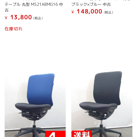
プ
テーブル 丸型 MS21ABMG16 中
ブラック×ブルー 中古
シ
古
148,000
¥
(税込）
ョ
13,800
¥
(税込）
こ
ン
こ
の
は
在庫切れ
の
商
商
商
品
品
品
に
ペ
に
は
ー
は
複
ジ
複
数
か
数
の
ら
の
バ
選
バ
リ
択
リ
エ
で
エ
ー
き
ー
シ
ま
シ
ョ
す
ョ
ン
ン
が
が
あ
あ
り
り
ま