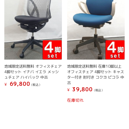
き
ま
エ
エ
ま
す
ー
ー
す
シ
シ
ョ
ョ
ン
ン
が
が
あ
あ
り
り
ま
ま
す。
す。
オ
オ
地域限定送料無料 オフィスチェア
地域限定送料無料 在庫10脚以上
プ
プ
4脚セット イナバ イエラ メッシ
オフィスチェア 4脚セット キャス
シ
シ
ュチェア ハイバック 中古
ター付き 肘付き コクヨ ピコラ 中
ョ
ョ
古
69,800
¥
(税込）
ン
ン
39,800
¥
(税込）
は
は
こ
商
商
こ
の
在庫切れ
品
品
の
商
ペ
ペ
商
品
ー
ー
品
に
ジ
ジ
に
は
か
か
は
複