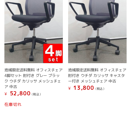
リ
が
択
エ
あ
で
ー
り
き
シ
ま
ま
ョ
す。
す
ン
オ
が
プ
あ
シ
り
ョ
ま
ン
す。
は
オ
商
地域限定送料無料 オフィスチェア
地域限定送料無料 オフィスチェア
プ
品
4脚セット 肘付き グレー ブラッ
肘付き ウチダ カリッサ キャスタ
シ
ペ
ク ウチダ カリッサ メッシュチェ
ー付き メッシュチェア 中古
ョ
ー
ア 中古
13,800
¥
(税込）
ン
ジ
52,800
¥
(税込）
は
こ
か
商
こ
の
ら
在庫切れ
品
の
商
選
ペ
商
品
択
ー
品
に
で
ジ
に
は
き
か
は