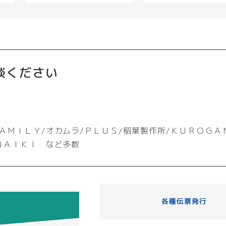
談ください
ＡＭＩＬＹ/オカムラ/ＰＬＵＳ/稲葉製作所/ＫＵＲＯＧＡ
ＮＡＩＫＩ など多数
各種伝票発行