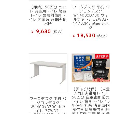
【即納】50回分 セッ
ワークデスク 平机 パ
ト 災害用トイレ 簡易
ソコンデスク
トイレ 緊急対策用ト
W1400xD700 ウォ
イレ 非常時 災害時 断
ルナット2 GZWD2-
水時
1470DM2 新品 デス
ク
9,680
¥
(税込）
18,530
¥
(税込）
【訳あり特価】【大量
入荷】非常用トイレ
50回分 在庫豊富 防災
ワークデスク 平机 パ
トイレ 簡易トイレ 15
ソコンデスク
年保存 抗菌 消臭 凝固
W1400xD700 ホワ
剤付き 防臭袋付き 防
イト GZWD2-
災士監修 災害 断水 停