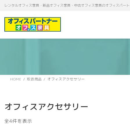
コ
ナ
レンタルオフィス家具・新品オフィス家具・中古オフィス家具のオフィスパート
ン
ビ
テ
ゲ
ン
ー
ツ
シ
へ
ョ
ス
ン
キ
に
ッ
移
プ
動
HOME
取扱商品
オフィスアクセサリー
オフィスアクセサリー
新
全4件を表示
し