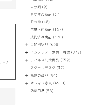
個
9
未分類
9
の
個
商
37
おすすめ商品
37
の
品
個
商
48
その他
48
の
品
個
商
167
大量入荷商品
167
の
品
個
商
378
成約済み商品
378
の
品
個
商
668
目的別家具
668
の
品
個
商
879
インテリア・家具・雑貨
879
の
品
個
商
259
ウィルス対策商品
259
の
ＮＥ/
品
個
商
37
スクールデスク
37
の
品
個
商
94
話題の商品
94
の
品
個
商
4558
オフィス家具
4558
の
品
個
商
56
防災用品
56
の
品
個
商
の
品
商