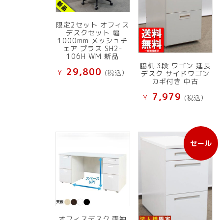
限定2セット オフィス
デスクセット 幅
1000mm メッシュチ
ェア プラス SH2-
106H WM 新品
脇机 3段 ワゴン 延長
29,800
¥
(税込）
デスク サイドワゴン
カギ付き 中古
7,979
¥
(税込）
セール
販
売
中
の
商
品
オフィスデスク 両袖