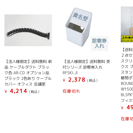
い
順
【送料
２点セ
スクリ
【法人様限定】送料無料 新
【法人様限定】送料無料 受
クス 
品 ケーブルダクト ブラッ
付シリーズ 診察券入れ
スタン
ク色 AR-CD オプション品
RFSKI-JI
植物ポッ
ブラック 2色あり ケーブル
2,378
¥
(税込）
BOUN
カバー オフィス 会議室
W1500
4,214
在庫切れ
¥
(税込）
BLSP
こ
フィス
の
49
¥
商
在庫
品
に