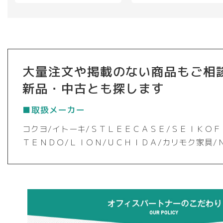
ン
は
商
品
ペ
ー
大量注文や掲載のない商品もご相
ジ
新品・中古とも探します
か
ら
■取扱メーカー
選
択
コクヨ/イトーキ/ＳＴＬＥＥＣＡＳＥ/ＳＥＩＫＯＦ
で
ＴＥＮＤＯ/ＬＩＯＮ/ＵＣＨＩＤＡ/カリモク家具/
き
ま
す