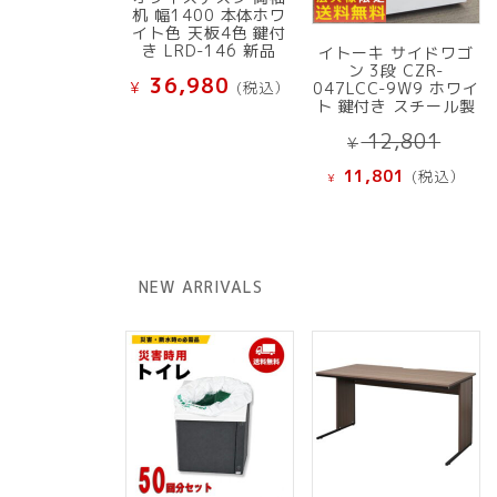
机 幅1400 本体ホワ
イト色 天板4色 鍵付
き LRD-146 新品
イトーキ サイドワゴ
ン 3段 CZR-
36,980
¥
(税込）
047LCC-9W9 ホワイ
ト 鍵付き スチール製
元
12,801
¥
の
現
11,801
(税込）
¥
価
在
格
の
は
価
¥ 12
格
NEW ARRIVALS
で
は
し
¥ 11,801
た。
で
す。