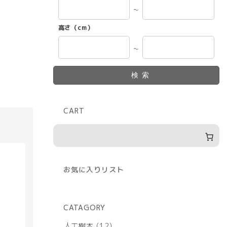
～
高さ（cm）
～
検索
CART
お気に入りリスト
具
CATAGORY
12
人工樹木
12