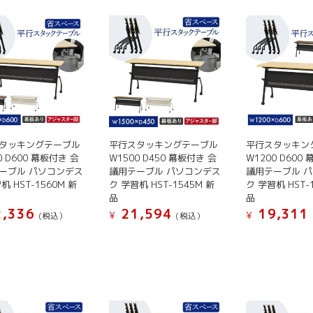
タッキングテーブル
平行スタッキングテーブル
平行スタッキン
0 D600 幕板付き 会
W1500 D450 幕板付き 会
W1200 D600
ーブル パソコンデス
議用テーブル パソコンデス
議用テーブル 
机 HST-1560M 新
ク 学習机 HST-1545M 新
ク 学習机 HST-
品
品
,336
21,594
19,311
¥
¥
(税込）
(税込）
こ
こ
の
の
商
商
品
品
に
に