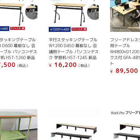
の
の
ン
ン
バ
バ
は
は
リ
リ
商
商
エ
エ
品
品
ー
ー
ペ
ペ
シ
シ
タッキングテーブル
平行スタッキングテーブル
フリーアドレス
ー
ー
0 D600 幕板なし 会
W1200 D450 幕板なし 会
用テーブル
ョ
ョ
ジ
ジ
ーブル パソコンデス
議用テーブル パソコンデス
W4800×D120
ン
ン
か
か
机 HST-1260 新品
ク 学習机 HST-1245 新品
クス付 GFA-48
が
が
ら
ら
ト
,500
16,200
¥
(税込）
(税込）
あ
あ
選
選
89,500
¥
こ
り
り
択
択
こ
の
ま
ま
で
で
の
商
す。
す。
き
き
商
品
オ
オ
ま
ま
品
に
プ
プ
す
す
に
は
シ
シ
は
複
ョ
ョ
複
数
ン
ン
数
の
は
は
の
バ