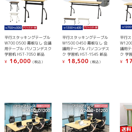
数
の
の
ン
ン
ン
の
バ
バ
は
は
は
バ
リ
リ
商
商
商
リ
エ
エ
品
品
品
エ
ー
ー
ペ
ペ
ペ
ー
シ
シ
平行スタッキングテーブル
平行スタッキングテーブル
平行ス
ー
ー
ー
シ
W700 D500 幕板なし 会議
W1500 D450 幕板なし 会
W120
ョ
ョ
ジ
ジ
ジ
用テーブル パソコンデスク
議用テーブル パソコンデス
議用テ
ョ
ン
ン
か
か
か
学習机 HST-7050 新品
ク 学習机 HST-1545 新品
ク 学習
ン
が
が
ら
ら
ら
16,000
18,500
17
¥
¥
¥
(税込）
(税込）
が
あ
あ
選
選
選
こ
こ
こ
あ
り
り
択
択
択
の
の
の
り
ま
ま
で
で
で
商
商
商
ま
す。
す。
き
き
き
品
品
品
す。
オ
オ
ま
ま
ま
に
に
に
オ
プ
プ
す
す
す
は
は
は
プ
シ
シ
複
複
複
シ
ョ
ョ
数
数
数
ョ
ン
ン
の
の
の
ン
は
は
バ
バ
バ
は