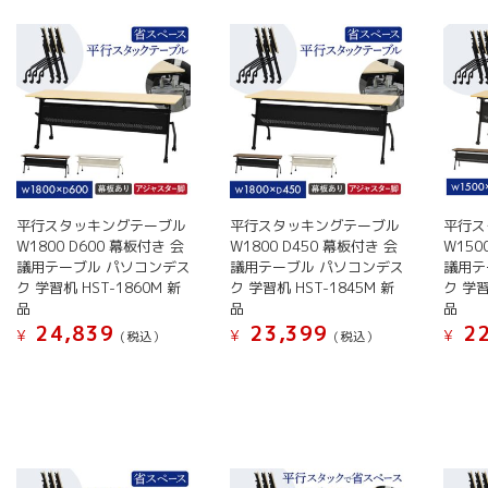
い
順
平行スタッキングテーブル
平行スタッキングテーブル
平行ス
W1800 D600 幕板付き 会
W1800 D450 幕板付き 会
W150
議用テーブル パソコンデス
議用テーブル パソコンデス
議用テ
ク 学習机 HST-1860M 新
ク 学習机 HST-1845M 新
ク 学習
品
品
品
24,839
23,399
22
¥
¥
¥
(税込）
(税込）
こ
こ
こ
の
の
の
商
商
商
品
品
品
に
に
に