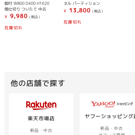
ら
ら
ら
あ
あ
脚付 W800 D400 H1620
ネル パーティション
選
選
選
り
り
間仕切り ついたて 中古
13,800
¥
(税込）
択
択
択
ま
ま
9,980
¥
(税込）
で
で
で
す。
す。
在庫切れ
こ
在庫切れ
き
き
き
オ
オ
の
ま
ま
ま
プ
プ
商
す
す
す
シ
シ
品
ョ
ョ
に
ン
ン
は
は
は
複
商
商
数
品
品
の
他の店舗で探す
ペ
ペ
バ
ー
ー
リ
ジ
ジ
エ
か
か
ー
ら
ら
シ
ヤフーショッピング
楽天市場店
選
選
ョ
択
択
新品・中古
ン
新品・中古
で
で