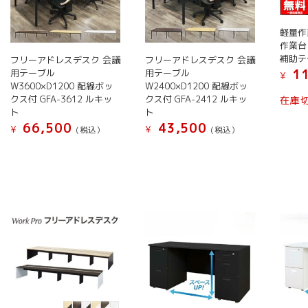
商
商
リ
リ
リ
商
品
品
エ
エ
エ
品
ペ
ペ
軽量作
ー
ー
ー
ペ
作業台
ー
ー
補助テ
シ
シ
シ
フリーアドレスデスク 会議
フリーアドレスデスク 会議
ー
ジ
ジ
11
用テーブル
用テーブル
ョ
ョ
ョ
¥
ジ
か
か
W3600×D1200 配線ボッ
W2400×D1200 配線ボッ
ン
ン
ン
か
ら
ら
クス付 GFA-3612 ルキッ
クス付 GFA-2412 ルキッ
在庫
が
が
が
ら
選
選
ト
ト
あ
あ
あ
選
66,500
43,500
択
択
¥
¥
(税込）
(税込）
り
り
り
択
で
で
こ
こ
ま
ま
ま
で
き
き
の
の
す。
す。
す。
き
ま
ま
商
商
オ
オ
オ
ま
す
す
品
品
プ
プ
プ
す
に
に
シ
シ
シ
は
は
ョ
ョ
ョ
複
複
ン
ン
ン
数
数
は
は
は
の
の
商
商
商
バ
バ
品
品
品
リ
リ