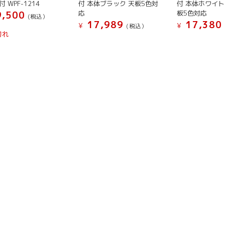
ら
 WPF-1214
付 本体ブラック 天板5色対
付 本体ホワイト
ョ
ョ
か
か
選
応
板5色対応
,500
ン
ン
(税込）
ら
ら
択
17,989
17,380
¥
¥
(税込）
が
が
選
選
切れ
で
こ
こ
あ
あ
択
択
き
の
の
り
り
で
で
ま
商
商
ま
ま
き
き
す
品
品
す。
す。
ま
ま
に
に
オ
オ
す
す
は
は
プ
プ
複
複
シ
シ
数
数
ョ
ョ
の
の
ン
ン
バ
バ
は
は
リ
リ
商
商
エ
エ
品
品
ー
ー
ペ
ペ
シ
シ
ー
ー
ョ
ョ
ジ
ジ
ン
ン
か
か
が
が