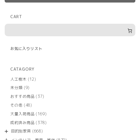
CART
お気に入りリスト
CATAGORY
12
人工樹木
12
個
9
未分類
9
の
個
商
37
おすすめ商品
37
の
品
個
商
48
その他
48
の
品
個
商
169
大量入荷商品
169
の
品
個
商
378
成約済み商品
378
の
品
個
商
668
目的別家具
668
の
品
個
商
879