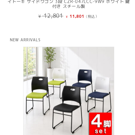
イトーキ サイドワゴン 3段 CZR-047LCC-9W9 ホワイト 鍵
付き スチール製
元
現
12,801
¥
11,801
(税込）
¥
の
在
価
の
格
価
は
格
NEW ARRIVALS
¥ 12,801
は
で
¥ 11,801
し
で
た。
す。