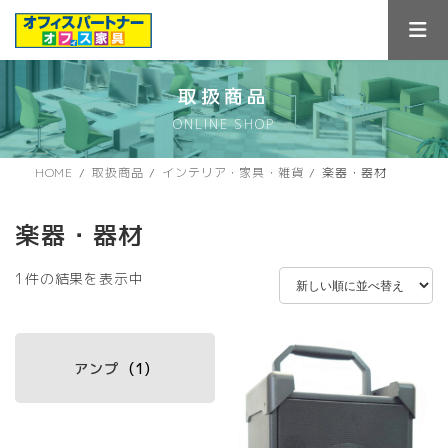
コ
ナ
ン
ビ
テ
ゲ
ン
ー
ツ
シ
取扱商品
へ
ョ
ONLINE SHOP
ス
ン
キ
に
ッ
移
HOME
取扱商品
インテリア・家具・雑貨
楽器・器材
プ
動
楽器・器材
1件の結果を表示中
アンプ
(1)