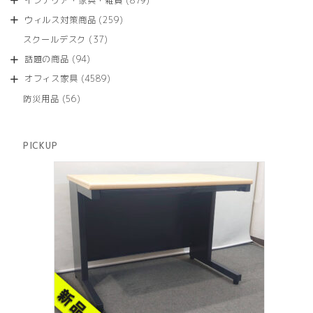
インテリア・家具・雑貨
879
の
品
個
商
259
ウィルス対策商品
259
の
品
個
商
37
スクールデスク
37
の
品
個
商
94
話題の商品
94
の
品
個
商
4589
オフィス家具
4589
の
品
個
商
56
防災用品
56
の
品
個
商
の
品
商
PICKUP
品