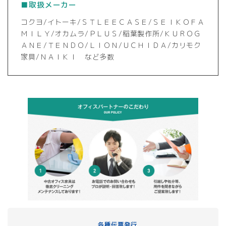
■取扱メーカー
コクヨ/イトーキ/ＳＴＬＥＥＣＡＳＥ/ＳＥＩＫＯＦＡ
ＭＩＬＹ/オカムラ/ＰＬＵＳ/稲葉製作所/ＫＵＲＯＧ
ＡＮＥ/ＴＥＮＤＯ/ＬＩＯＮ/ＵＣＨＩＤＡ/カリモク
家具/ＮＡＩＫＩ など多数
各種伝票発行