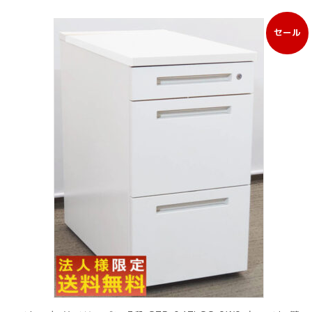
セール
販
売
中
の
商
品