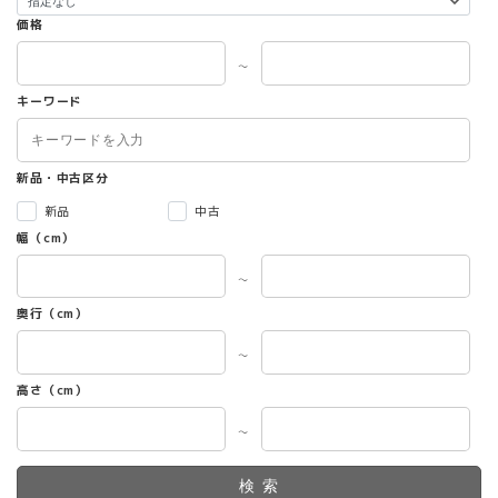
価格
～
キーワード
新品・中古区分
新品
中古
幅（cm）
～
奥行（cm）
～
高さ（cm）
～
検索