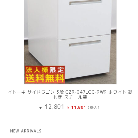
イトーキ サイドワゴン 3段 CZR-047LCC-9W9 ホワイト 鍵
付き スチール製
元
現
12,801
¥
11,801
(税込）
¥
の
在
価
の
格
価
は
格
NEW ARRIVALS
¥ 12,801
は