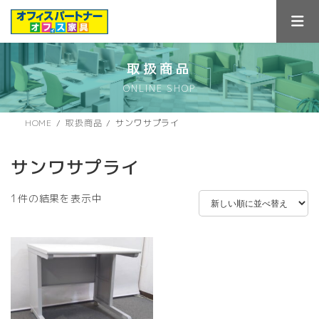
コ
ナ
ン
ビ
テ
ゲ
ン
ー
ツ
シ
取扱商品
へ
ョ
ONLINE SHOP
ス
ン
キ
に
ッ
移
HOME
取扱商品
サンワサプライ
プ
動
サンワサプライ
1件の結果を表示中