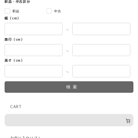
新品・中古区分
新品
中古
幅（cm）
～
奥行（cm）
～
高さ（cm）
～
検索
CART