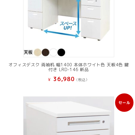
オフィスデスク 両袖机 幅1400 本体ホワイト色 天板4色 鍵
付き LRD-146 新品
36,980
¥
(税込）
セール
販
売
中
の
商
品