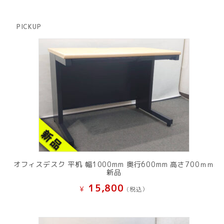
品
個
商
の
品
商
PICKUP
品
オフィスデスク 平机 幅1000mm 奥行600mm 高さ700ｍｍ
新品
15,800
¥
(税込）