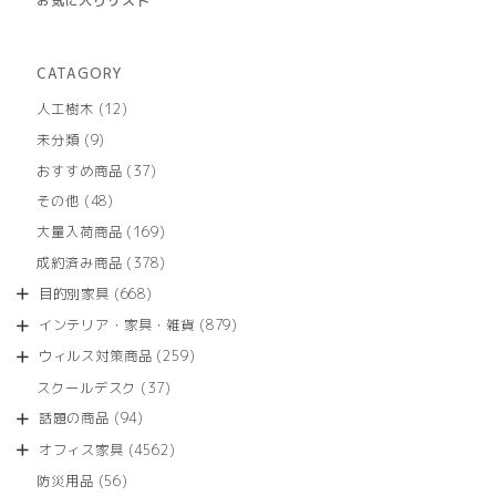
お気に入りリスト
CATAGORY
12
人工樹木
12
個
9
未分類
9
の
個
商
37
おすすめ商品
37
の
品
個
商
48
その他
48
の
品
個
商
169
大量入荷商品
169
の
品
個
商
378
成約済み商品
378
の
品
個
商
668
目的別家具
668
の
品
個
商
879
インテリア・家具・雑貨
879
の
品
個
商
259
ウィルス対策商品
259
の
品
個
商
37
スクールデスク
37
の
品
個
商
94
話題の商品
94
の
品
個
商
4562
オフィス家具
4562
の
品
個
商
56
防災用品
56
の