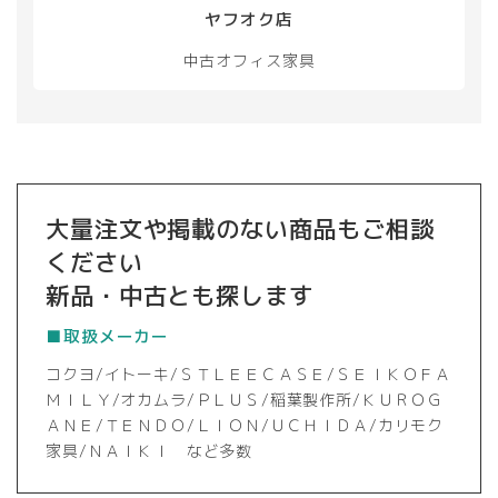
ヤフオク店
中古オフィス家具
大量注文や掲載のない商品もご相談
ください
新品・中古とも探します
■取扱メーカー
コクヨ/イトーキ/ＳＴＬＥＥＣＡＳＥ/ＳＥＩＫＯＦＡ
ＭＩＬＹ/オカムラ/ＰＬＵＳ/稲葉製作所/ＫＵＲＯＧ
ＡＮＥ/ＴＥＮＤＯ/ＬＩＯＮ/ＵＣＨＩＤＡ/カリモク
家具/ＮＡＩＫＩ など多数