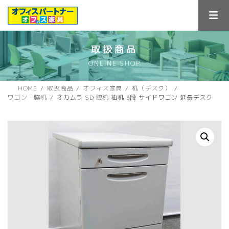
コ
ナ
ン
ビ
テ
ゲ
ン
ー
ツ
シ
取扱商品
へ
ョ
ONLINE SHOP
ス
ン
キ
に
ッ
移
HOME
取扱商品
オフィス家具
机（デスク）
プ
動
ワゴン・脇机
オカムラ SD 脇机 袖机 3段 サイドワゴン 延長デスク