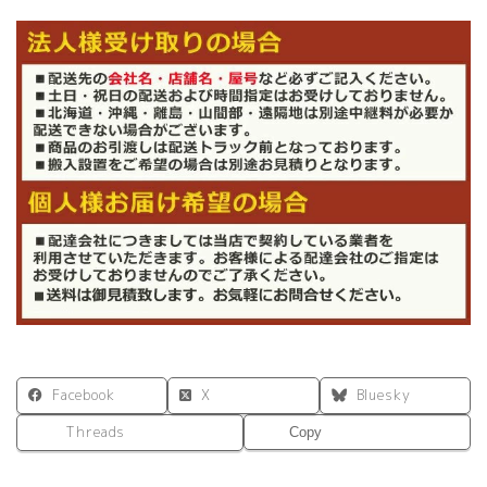
延
長
デ
ス
ク
個
Facebook
X
Bluesky
Threads
Copy