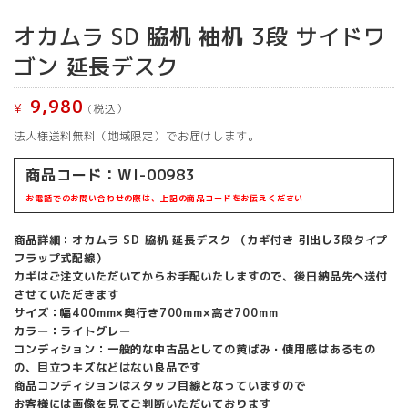
オカムラ SD 脇机 袖机 3段 サイドワ
ゴン 延長デスク
9,980
¥
(税込）
法人様送料無料（地域限定）でお届けします。
商品コード：WI-00983
お電話でのお問い合わせの際は、上記の商品コードをお伝えください
商品詳細：オカムラ SD 脇机 延長デスク （カギ付き 引出し3段タイプ
フラップ式配線）
カギはご注文いただいてからお手配いたしますので、後日納品先へ送付
させていただきます
サイズ：幅400mm×奥行き700mm×高さ700mm
カラー：ライトグレー
コンディション：一般的な中古品としての黄ばみ・使用感はあるもの
の、目立つキズなどはない良品です
商品コンディションはスタッフ目線となっていますので
お客様には画像を見てご判断いただいております