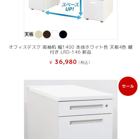
オフィスデスク 両袖机 幅1400 本体ホワイト色 天板4色 鍵
付き LRD-146 新品
36,980
¥
(税込）
セール
販
売
中
の
商
品