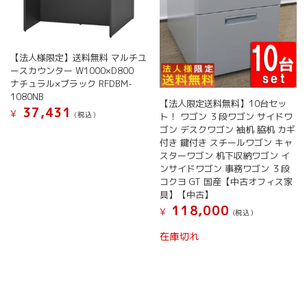
【法人様限定】送料無料 マルチユ
ースカウンター W1000×D800
ナチュラル×ブラック RFDBM-
1080NB
【法人限定送料無料】10台セッ
37,431
¥
(税込）
ト！ ワゴン ３段ワゴン サイドワ
ゴン デスクワゴン 袖机 脇机 カギ
付き 鍵付き スチールワゴン キャ
スターワゴン 机下収納ワゴン イ
ンサイドワゴン 事務ワゴン ３段
コクヨ GT 国産【中古オフィス家
具】【中古】
118,000
¥
(税込）
在庫切れ