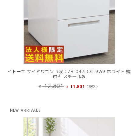
イトーキ サイドワゴン 3段 CZR-047LCC-9W9 ホワイト 鍵
付き スチール製
元
現
12,801
¥
11,801
(税込）
¥
の
在
価
の
格
価
は
格
NEW ARRIVALS
¥ 12,801
は
で
¥ 11,801
し
で
た。
す。