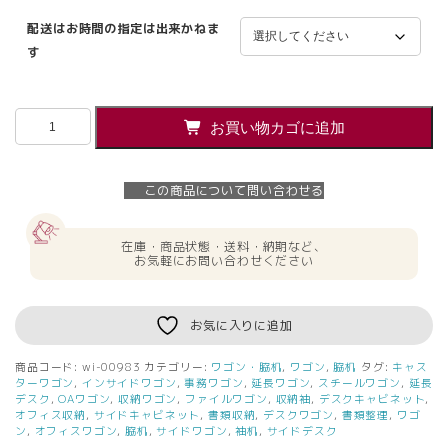
配送はお時間の指定は出来かねま
す
オ
お買い物カゴに追加
カ
ム
ラ
この商品について問い合わせる
SD
脇
机
在庫・商品状態・送料・納期など、
袖
お気軽にお問い合わせください
机
3
段
お気に入りに追加
サ
イ
商品コード:
wi-00983
カテゴリー:
ワゴン・脇机
,
ワゴン
,
脇机
タグ:
キャス
ド
ターワゴン
,
インサイドワゴン
,
事務ワゴン
,
延長ワゴン
,
スチールワゴン
,
延長
ワ
デスク
,
OAワゴン
,
収納ワゴン
,
ファイルワゴン
,
収納袖
,
デスクキャビネット
,
オフィス収納
,
サイドキャビネット
,
書類収納
,
デスクワゴン
,
書類整理
,
ワゴ
ゴ
ン
,
オフィスワゴン
,
脇机
,
サイドワゴン
,
袖机
,
サイドデスク
ン