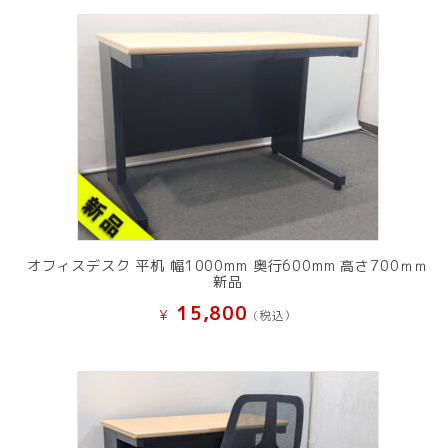
オフィスデスク 平机 幅1000mm 奥行600mm 高さ700ｍｍ
新品
15,800
¥
(税込）