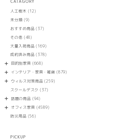
CATAGORY
12
人工樹木
12
個
9
未分類
9
の
個
商
37
おすすめ商品
37
の
品
個
商
48
その他
48
の
品
個
商
169
大量入荷商品
169
の
品
個
商
378
成約済み商品
378
の
品
個
商
668
目的別家具
668
の
品
個
商
879
インテリア・家具・雑貨
879
の
品
個
商
259
ウィルス対策商品
259
の
品
個
商
37
スクールデスク
37
の
品
個
商
94
話題の商品
94
の
品
個
商
4589
オフィス家具
4589
の
品
個
商
56
防災用品
56
の
品
個
商
の
品
商
PICKUP
品