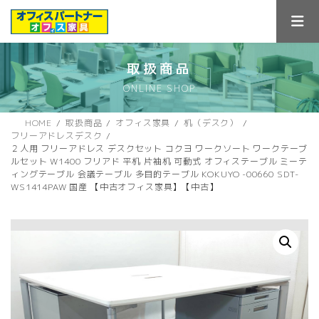
コ
ナ
ン
ビ
テ
ゲ
ン
ー
ツ
シ
取扱商品
へ
ョ
ONLINE SHOP
ス
ン
キ
に
ッ
移
HOME
取扱商品
オフィス家具
机（デスク）
プ
動
フリーアドレスデスク
２人用 フリーアドレス デスクセット コクヨ ワークソート ワークテーブ
ルセット W1400 フリアド 平机 片袖机 可動式 オフィステーブル ミーテ
ィングテーブル 会議テーブル 多目的テーブル KOKUYO -00660 SDT-
WS1414PAW 国産 【中古オフィス家具】【中古】