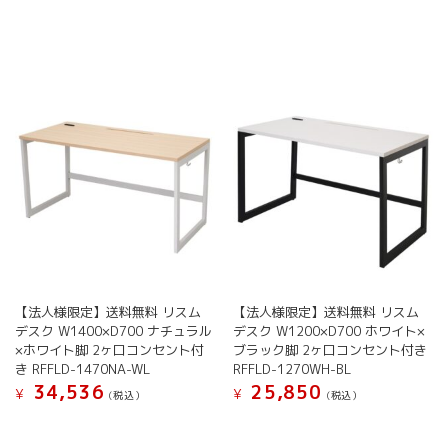
商
品
に
は
複
数
の
バ
リ
エ
ー
シ
ョ
ン
が
【法人様限定】送料無料 リスム
【法人様限定】送料無料 リスム
あ
デスク W1400×D700 ナチュラル
デスク W1200×D700 ホワイト×
り
×ホワイト脚 2ヶ口コンセント付
ブラック脚 2ヶ口コンセント付き
ま
き RFFLD-1470NA-WL
RFFLD-1270WH-BL
す。
34,536
25,850
オ
¥
¥
(税込）
(税込）
プ
シ