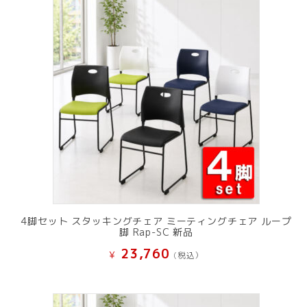
で
¥ 11,801
し
で
た。
す。
4脚セット スタッキングチェア ミーティングチェア ループ
脚 Rap-SC 新品
23,760
¥
(税込）