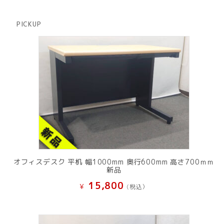
商
の
品
商
PICKUP
品
オフィスデスク 平机 幅1000mm 奥行600mm 高さ700ｍｍ
新品
15,800
¥
(税込）