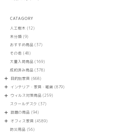
CATAGORY
12
人工樹木
12
個
9
未分類
9
の
個
商
37
おすすめ商品
37
の
品
個
商
48
その他
48
の
品
個
商
169
大量入荷商品
169
の
品
個
商
378
成約済み商品
378
の
品
個
商
668
目的別家具
668
の
品
個
商
879
インテリア・家具・雑貨
879
の
品
個
商
259
ウィルス対策商品
259
の
品
個
商
37
スクールデスク
37
の
品
個
商
94
話題の商品
94
の
品
個
商
4589
オフィス家具
4589
の
品
個
商
56
防災用品
56
の
品
個