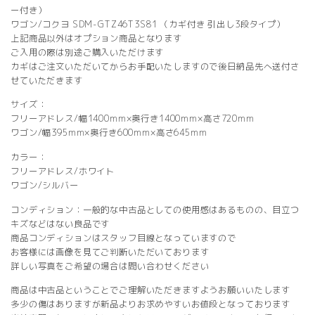
ー付き）
ワゴン/コクヨ SDM-GTZ46T3S81 （カギ付き 引出し3段タイプ）
上記商品以外はオプション商品となります
ご入用の際は別途ご購入いただけます
カギはご注文いただいてからお手配いたしますので後日納品先へ送付さ
せていただきます
サイズ：
フリーアドレス/幅1400mm×奥行き1400mm×高さ720mm
ワゴン/幅395mm×奥行き600mm×高さ645mm
カラー：
フリーアドレス/ホワイト
ワゴン/シルバー
コンディション：一般的な中古品としての使用感はあるものの、目立つ
キズなどはない良品です
商品コンディションはスタッフ目線となっていますので
お客様には画像を見てご判断いただいております
詳しい写真をご希望の場合は問い合わせください
商品は中古品ということでご理解いただきますようお願いいたします
多少の傷はありますが新品よりお求めやすいお値段となっております