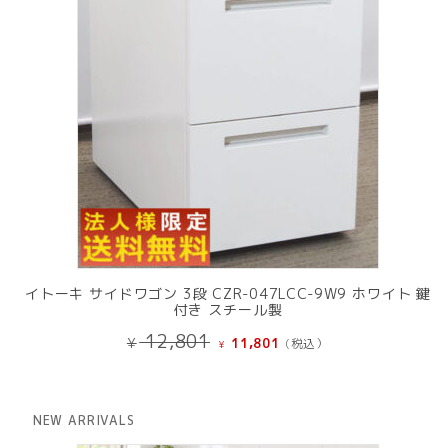
イトーキ サイドワゴン 3段 CZR-047LCC-9W9 ホワイト 鍵
付き スチール製
元
現
12,801
¥
11,801
(税込）
¥
の
在
価
の
格
価
は
格
NEW ARRIVALS
¥ 12,801
は