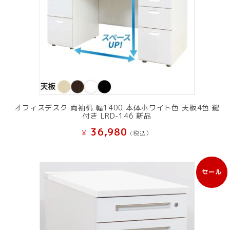
オフィスデスク 両袖机 幅1400 本体ホワイト色 天板4色 鍵
付き LRD-146 新品
36,980
¥
(税込）
セール
販
売
中
の
商
品