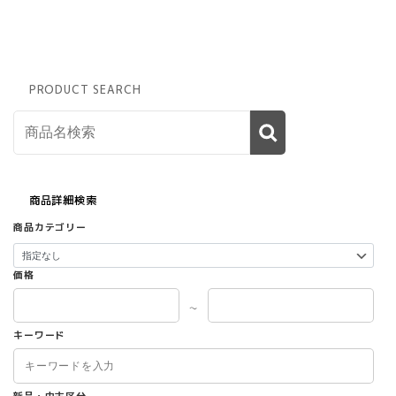
ョ
ン
は
商
品
PRODUCT SEARCH
ペ
ー
ジ
か
ら
選
択
商品詳細検索
で
商品カテゴリー
き
ま
す
価格
～
キーワード
新品・中古区分