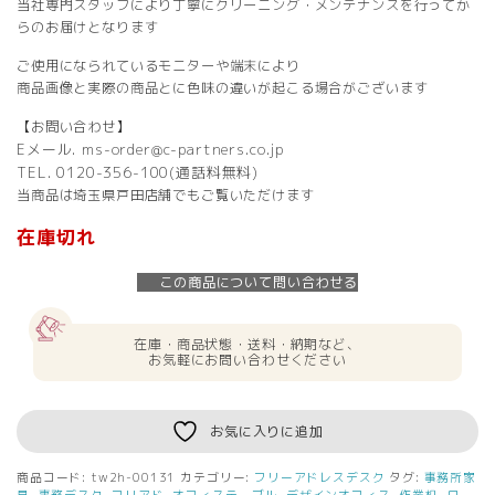
当社専門スタッフにより丁寧にクリーニング・メンテナンスを行ってか
らのお届けとなります
ご使用になられているモニターや端末により
商品画像と実際の商品とに色味の違いが起こる場合がございます
【お問い合わせ】
Eメール. ms-order@c-partners.co.jp
TEL. 0120-356-100(通話料無料)
当商品は埼玉県戸田店舗でもご覧いただけます
在庫切れ
この商品について問い合わせる
在庫・商品状態・送料・納期など、
お気軽にお問い合わせください
お気に入りに追加
商品コード:
tw2h-00131
カテゴリー:
フリーアドレスデスク
タグ:
事務所家
具
,
事務デスク
,
フリアド
,
オフィステーブル
,
デザインオフィス
,
作業机
,
ワー