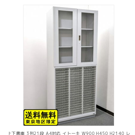
上下書庫 3列21段 A4対応 イトーキ W900 H450 H2140 レ