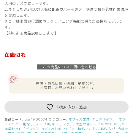
人用のデスクセットです。
広々としたW2400の天板に配線カバーを備え、快適で機能的な作業環境
を実現します。
チェアは座面奥行調節やリクライニング機能も備えた高性能モデルで
す。
【AIによる商品説明ここまで】
在庫切れ
この商品について問い合わせる
在庫・商品状態・送料・納期など、
お気軽にお問い合わせください
お気に入りに追加
商品コード:
tsw4i-00374
カテゴリー:
オフィス家具
,
チェア（イス）
,
オフ
ィスチェア 肘なし
,
テーブル
,
机（デスク）
,
大型会議テーブル W1800以上
,
開業セット（デスク）
,
平机
,
片袖机
,
ワゴン・脇机
,
ワゴン
,
脇机
タグ:
会議テ