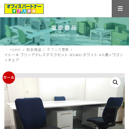
コ
ナ
ン
ビ
テ
ゲ
ン
ー
ツ
シ
取扱商品
へ
ョ
ONLINE SHOP
ス
ン
キ
に
ッ
移
HOME
取扱商品
オフィス家具
プ
動
イトーキ フリーアドレスデスクセット W2400 ホワイト 4人用＋ワゴン
＋チェア
セール