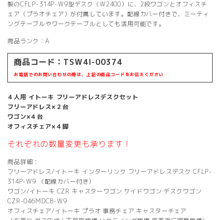
で
¥ 128,000
製のCFLP-314P-W9型デスク（W2400）に、2段ワゴンとオフィスチ
し
で
ェア（プラオチェア）が付属しています。配線カバー付きで、ミーティ
た。
す。
ングテーブルやワークテーブルとしても活用可能です。
商品ランク：A
商品コード：TSW4I-00374
お電話でのお問い合わせの際は、上記の商品コードをお伝えください
４人用 イトーキ フリーアドレスデスクセット
フリーアドレス×２台
ワゴン×４台
オフィスチェア×４脚
それぞれの数量変更も承ります！
商品詳細：
フリーアドレス/イトーキ インターリンク フリーアドレスデスク CFLP-
314P-W9 （配線カバー付き）
ワゴン/イトーキ CZR キャスターワゴン サイドワゴン デスクワゴン
CZR-046MDCB-W9
オフィスチェア/イトーキ プラオ 事務チェア キャスターチェア