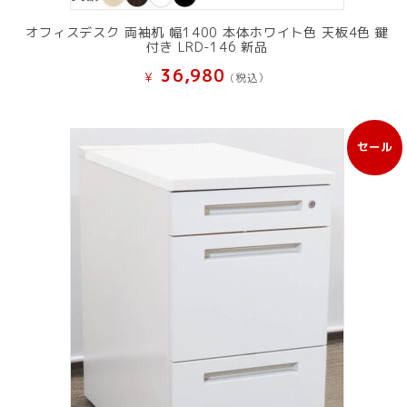
オフィスデスク 両袖机 幅1400 本体ホワイト色 天板4色 鍵
付き LRD-146 新品
36,980
¥
(税込）
セール
販
売
中
の
商
品