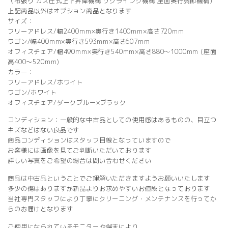
（布張り ガス圧式上下昇降機構 リクライング機構 座面奥行調節機構)
上記商品以外はオプション商品となります
サイズ：
フリーアドレス/幅2400mm×奥行き1400mm×高さ720mm
ワゴン/幅400mm×奥行き593mm×高さ607mm
オフィスチェア/幅490mm×奥行き540mm×高さ880～1000mm (座面
高400～520mm)
カラー：
フリーアドレス/ホワイト
ワゴン/ホワイト
オフィスチェア/ダークブルー×ブラック
コンディション：一般的な中古品としての使用感はあるものの、目立つ
キズなどはない良品です
商品コンディションはスタッフ目線となっていますので
お客様には画像を見てご判断いただいております
詳しい写真をご希望の場合は問い合わせください
商品は中古品ということでご理解いただきますようお願いいたします
多少の傷はありますが新品よりお求めやすいお値段となっております
当社専門スタッフにより丁寧にクリーニング・メンテナンスを行ってか
らのお届けとなります
ご使用になられているモニターや端末により