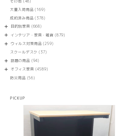
商
48
その他
48
の
品
個
商
169
大量入荷商品
169
の
品
個
商
378
成約済み商品
378
の
品
個
商
668
目的別家具
668
の
品
個
商
879
インテリア・家具・雑貨
879
の
品
個
商
259
ウィルス対策商品
259
の
品
個
商
37
スクールデスク
37
の
品
個
商
94
話題の商品
94
の
品
個
商
4589
オフィス家具
4589
の
品
個
商
56
防災用品
56
の
品
個
商
の
品
商
PICKUP
品