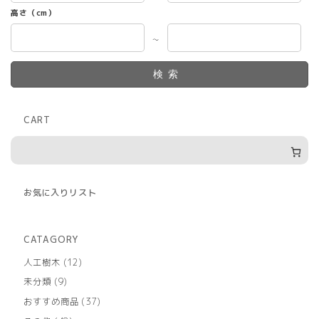
高さ（cm）
～
検索
CART
お気に入りリスト
CATAGORY
12
人工樹木
12
個
9
未分類
9
の
個
商
37
おすすめ商品
37
の
品
個