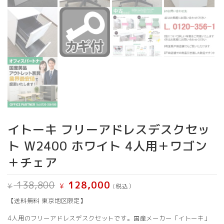
イトーキ フリーアドレスデスクセッ
ト W2400 ホワイト 4人用＋ワゴン
＋チェア
元
現
138,800
128,000
¥
¥
(税込）
の
在
価
の
【送料無料 東京地区限定】
格
価
は
格
¥ 138,800
は
4人用のフリーアドレスデスクセットです。国産メーカー「イトーキ」