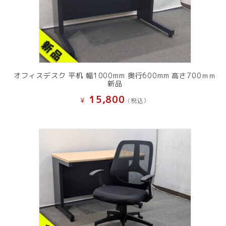
オフィスデスク 平机 幅1000mm 奥行600mm 高さ700ｍｍ
新品
15,800
¥
(税込）