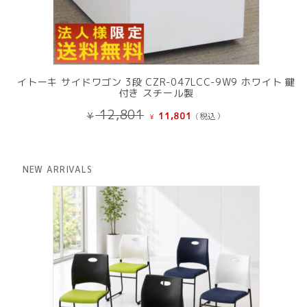
イトーキ サイドワゴン 3段 CZR-047LCC-9W9 ホワイト 鍵
付き スチール製
元
現
12,801
¥
11,801
(税込）
¥
の
在
価
の
格
価
は
格
NEW ARRIVALS
¥ 12,801
は
で
¥ 11,801
し
で
た。
す。