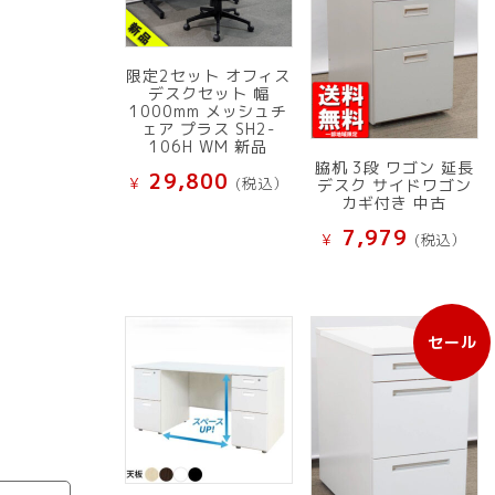
限定2セット オフィス
デスクセット 幅
1000mm メッシュチ
ェア プラス SH2-
106H WM 新品
脇机 3段 ワゴン 延長
29,800
¥
(税込）
デスク サイドワゴン
カギ付き 中古
7,979
¥
(税込）
セール
販
売
中
の
商
品