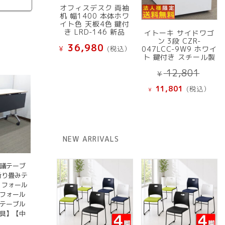
オフィスデスク 両袖
机 幅1400 本体ホワ
イト色 天板4色 鍵付
き LRD-146 新品
イトーキ サイドワゴ
ン 3段 CZR-
36,980
¥
(税込）
047LCC-9W9 ホワイ
ト 鍵付き スチール製
元
12,801
¥
の
現
11,801
(税込）
¥
価
在
格
の
は
価
¥ 12
格
NEW ARRIVALS
で
は
し
¥ 11,801
た。
で
会議テーブ
折り畳みテ
す。
 フォール
ドフォール
グテーブル
家具】【中