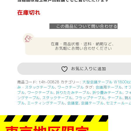
在庫切れ
この商品について問い合わせる
在庫・商品状態・送料・納期など、
お気軽にお問い合わせください
お気に入りに追加
商品コード:
t4h-00828
カテゴリー:
大型会議テーブル W1800
み・スタックテーブル
,
ワークテーブル
タグ:
会議用テーブル
,
オ
ブル
,
ワークテーブル
,
折りたたみテーブル
,
折り畳みテーブル
,
フ
ングテーブル
,
スタックテーブル
,
フラップテーブル
,
テーブル
,
跳
ブル
,
ミーティングテーブル
,
会議室
,
会議テーブル
,
セミナールー