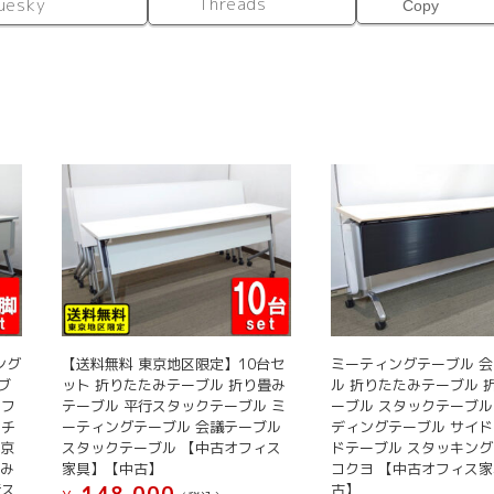
Threads
uesky
Copy
ィング
【送料無料 東京地区限定】10台セ
ミーティングテーブル 
ブ
ット 折りたたみテーブル 折り畳み
ル 折りたたみテーブル 
ドフ
テーブル 平行スタックテーブル ミ
ーブル スタックテーブル
スチ
ーティングテーブル 会議テーブル
ディングテーブル サイ
東京
スタックテーブル 【中古オフィス
ドテーブル スタッキン
たみ
家具】【中古】
コクヨ 【中古オフィス
行ス
古】