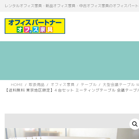
コ
ナ
レンタルオフィス家具・新品オフィス家具・中古オフィス家具のオフィスパート
ン
ビ
テ
ゲ
ン
ー
ツ
シ
へ
ョ
ス
ン
キ
に
ッ
移
プ
動
HOME
取扱商品
オフィス家具
テーブル
大型会議テーブル W
【送料無料 東京地区限定】４台セット ミーティングテーブル 会議テーブル 折