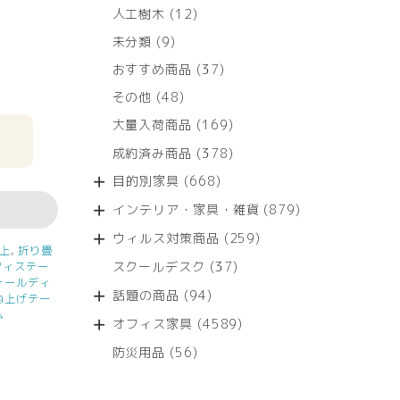
12
人工樹木
12
個
9
未分類
9
の
個
商
37
おすすめ商品
37
の
品
個
商
48
その他
48
の
品
個
商
169
大量入荷商品
169
の
品
個
商
378
成約済み商品
378
の
品
個
商
668
目的別家具
668
の
品
個
商
879
インテリア・家具・雑貨
879
の
品
個
商
259
ウィルス対策商品
259
の
品
以上
,
折り畳
個
商
37
スクールデスク
37
フィステー
の
品
ォールディ
個
商
94
話題の商品
94
ね上げテー
の
品
個
ム
商
4589
オフィス家具
4589
の
品
個
商
56
防災用品
56
の
品
個
商
の
品