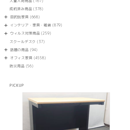
商
167
大量入荷商品
167
の
品
個
商
378
成約済み商品
378
の
品
個
商
668
目的別家具
668
の
品
個
商
879
インテリア・家具・雑貨
879
の
品
個
商
259
ウィルス対策商品
259
の
品
個
商
37
スクールデスク
37
の
品
個
商
94
話題の商品
94
の
品
個
商
4558
オフィス家具
4558
の
品
個
商
56
防災用品
56
の
品
個
商
の
品
商
PICKUP
品