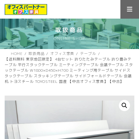
コ
ナ
ン
ビ
テ
ゲ
ン
ー
ツ
シ
取扱商品
へ
ョ
ONLINE SHOP
ス
ン
キ
に
ッ
移
HOME
取扱商品
オフィス家具
テーブル
プ
動
【送料無料 東京地区限定】 4台セット 折りたたみテーブル 折り畳みテ
ーブル 平行スタックテーブル ミーティングテーブル 会議テーブル スタ
ックテーブル W1800×D450×H700 ミーティング用テーブル サイドス
タックテーブル スタッキングテーブル サイドフォールドテーブル 会議
机 トヨスチール TOYOSTEEL 国産 【中古オフィス家具】【中古】