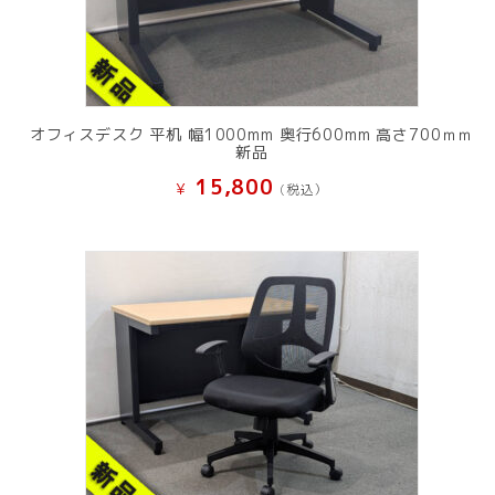
オフィスデスク 平机 幅1000mm 奥行600mm 高さ700ｍｍ
新品
15,800
¥
(税込）