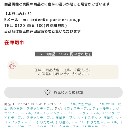
商品画像と実際の商品とに色味の違いが起こる場合がございます
【お問い合わせ】
Eメール. ms-order@c-partners.co.jp
TEL. 0120-356-100(通話料無料)
当商品は埼玉県戸田店舗でもご覧いただけます
在庫切れ
この商品について問い合わせる
在庫・商品状態・送料・納期など、
お気軽にお問い合わせください
お気に入りに追加
商品コード:
t4h-00336
カテゴリー:
テーブル
,
大型会議テーブル W1800以
上
,
折り畳み・スタックテーブル
タグ:
オフィステーブル
,
フォールディング
,
センターテーブル
,
フォールディングテーブル
,
ワークテーブル
,
スタック
,
サ
イドテーブル
,
スタックテーブル
,
作業テーブル
,
サイドスタック
,
作業台
,
サイ
ドスタックテーブル
,
折りたたみ
,
折り畳み
,
テーブル
,
折りたたみテーブル
,
ミ
ーティングテーブル
,
折りテーブル
,
会議テーブル
,
折り畳みテーブル