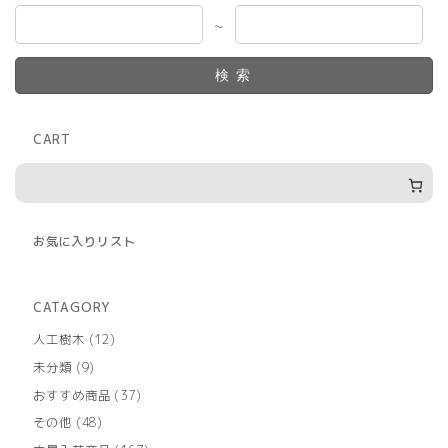
～
検索
CART
お気に入りリスト
CATAGORY
12
人工樹木
12
個
9
未分類
9
の
個
商
37
おすすめ商品
37
の
品
個
商
48
その他
48
の
品
個