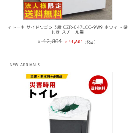
イトーキ サイドワゴン 3段 CZR-047LCC-9W9 ホワイト 鍵
付き スチール製
元
現
12,801
¥
11,801
(税込）
¥
の
在
価
の
格
価
は
格
NEW ARRIVALS
¥ 12,801
は
で
¥ 11,801
し
で
た。
す。