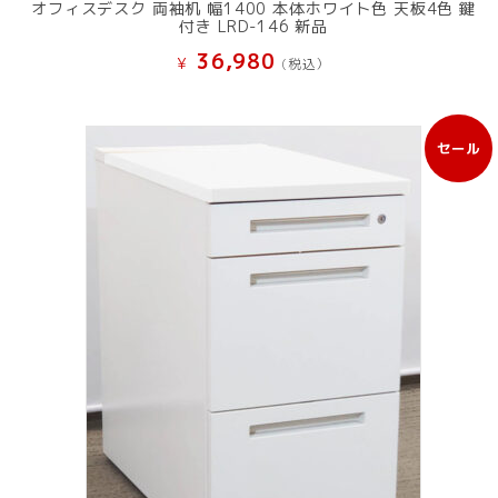
オフィスデスク 両袖机 幅1400 本体ホワイト色 天板4色 鍵
付き LRD-146 新品
36,980
¥
(税込）
セール
販
売
中
の
商
品