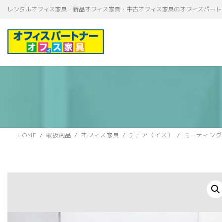
コ
ナ
レンタルオフィス家具・新品オフィス家具・中古オフィス家具のオフィスパート
ン
ビ
テ
ゲ
ン
ー
ツ
シ
へ
ョ
ス
ン
キ
に
ッ
移
プ
動
HOME
取扱商品
オフィス家具
チェア（イス）
ミーティング