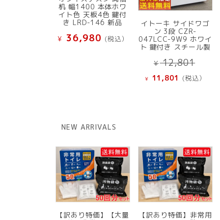
机 幅1400 本体ホワ
イト色 天板4色 鍵付
き LRD-146 新品
イトーキ サイドワゴ
ン 3段 CZR-
36,980
¥
(税込）
047LCC-9W9 ホワイ
ト 鍵付き スチール製
元
12,801
¥
の
現
11,801
(税込）
¥
価
在
格
の
は
価
¥ 12
格
NEW ARRIVALS
で
は
し
¥ 11,801
た。
で
す。
【訳あり特価】【大量
【訳あり特価】非常用