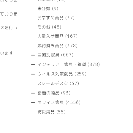
いたしま
個
9
未分類
9
の
ておりま
個
商
37
おすすめ商品
37
の
品
個
商
48
その他
48
スを行っ
の
品
個
商
167
大量入荷商品
167
の
品
個
商
378
成約済み商品
378
の
品
個
います
商
667
目的別家具
667
の
品
個
商
878
インテリア・家具・雑貨
878
の
品
個
商
259
ウィルス対策商品
259
の
品
個
商
37
スクールデスク
37
の
品
個
商
93
話題の商品
93
の
品
個
商
4556
オフィス家具
4556
の
品
個
商
55
防災用品
55
の
品
個
商
の
品
商