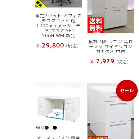
限定2セット オフィス
デスクセット 幅
1000mm メッシュチ
ェア プラス SH2-
106H WM 新品
脇机 3段 ワゴン 延長
29,800
¥
(税込）
デスク サイドワゴン
カギ付き 中古
7,979
¥
(税込）
セール
販
売
中
の
商
品
オフィスデスク 両袖