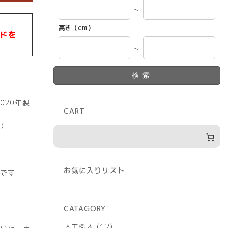
～
高さ（cm）
ドを
～
検索
020年製
CART
可）
お気に入りリスト
です
CATAGORY
12
人工樹木
12