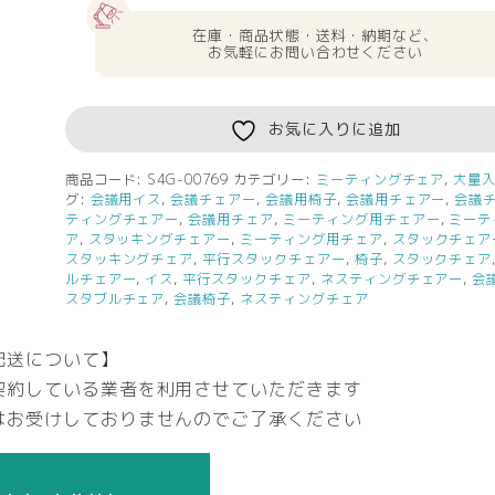
在庫・商品状態・送料・納期など、
お気軽にお問い合わせください
お気に入りに追加
商品コード:
S4G-00769
カテゴリー:
ミーティングチェア
,
大量
グ:
会議用イス
,
会議チェアー
,
会議用椅子
,
会議用チェアー
,
会議
ティングチェアー
,
会議用チェア
,
ミーティング用チェアー
,
ミーテ
ア
,
スタッキングチェアー
,
ミーティング用チェア
,
スタックチェア
スタッキングチェア
,
平行スタックチェアー
,
椅子
,
スタックチェア
ルチェアー
,
イス
,
平行スタックチェア
,
ネスティングチェアー
,
会
スタブルチェア
,
会議椅子
,
ネスティングチェア
配送について】
契約している業者を利用させていただきます
はお受けしておりませんのでご了承ください