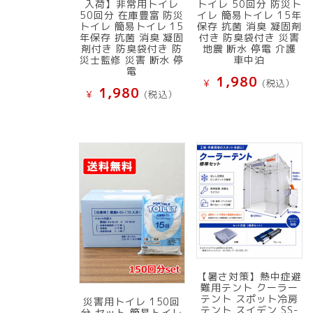
入荷】非常用トイレ
トイレ 50回分 防災ト
50回分 在庫豊富 防災
イレ 簡易トイレ 15年
トイレ 簡易トイレ 15
保存 抗菌 消臭 凝固剤
年保存 抗菌 消臭 凝固
付き 防臭袋付き 災害
剤付き 防臭袋付き 防
地震 断水 停電 介護
災士監修 災害 断水 停
車中泊
電
1,980
¥
(税込）
1,980
¥
(税込）
【暑さ対策】熱中症避
難用テント クーラー
テント スポット冷房
災害用トイレ 150回
テント スイデン SS-
分 セット 簡易トイレ