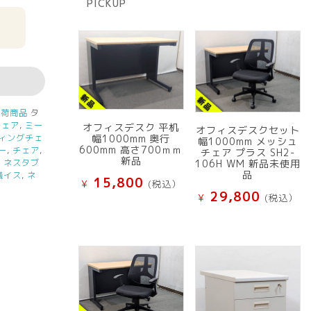
PICKUP
品
入荷商品
タ
チェア
,
ミー
オフィスデスク 平机
オフィスデスクセット
ィングチェ
幅1000mm 奥行
幅1000mm メッシュ
600mm 高さ700ｍｍ
ー
,
チェア
,
チェア プラス SH2-
新品
,
ネスタブ
106H WM 新品未使用
品
議イス
,
ネ
15,800
¥
(税込）
29,800
¥
(税込）