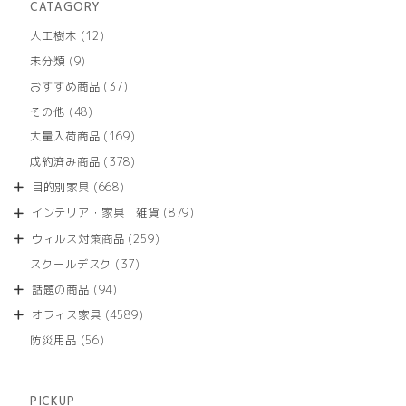
CATAGORY
12
人工樹木
12
個
9
未分類
9
の
個
商
37
おすすめ商品
37
の
品
個
商
48
その他
48
の
品
個
商
169
大量入荷商品
169
の
品
個
商
378
成約済み商品
378
の
品
個
商
668
目的別家具
668
の
品
個
商
879
インテリア・家具・雑貨
879
の
品
個
商
259
ウィルス対策商品
259
の
品
個
商
37
スクールデスク
37
の
品
個
商
94
話題の商品
94
の
品
個
商
4589
オフィス家具
4589
の
品
個
商
56
防災用品
56
の
品
個
商
の
品
商
PICKUP
品