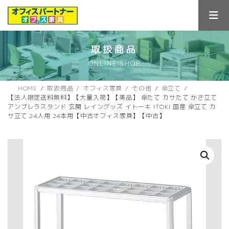
コ
ナ
ン
ビ
テ
ゲ
ン
ー
ツ
シ
取扱商品
へ
ョ
ONLINE SHOP
ス
ン
キ
に
ッ
移
HOME
取扱商品
オフィス家具
その他
傘立て
プ
動
【法人限定送料無料】【大量入荷】【美品】 傘たて カサたて かさ立て
アンブレラスタンド 玄関 レイングッズ イトーキ ITOKI 国産 傘立て カ
サ立て 24人用 24本用【中古オフィス家具】【中古】