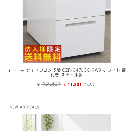
イトーキ サイドワゴン 3段 CZR-047LCC-9W9 ホワイト 鍵
付き スチール製
元
現
12,801
¥
11,801
(税込）
¥
の
在
価
の
格
価
は
格
NEW ARRIVALS
¥ 12,801
は
で
¥ 11,801
し
で
た。
す。