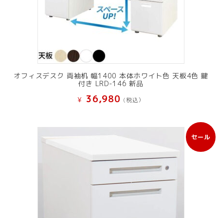
オフィスデスク 両袖机 幅1400 本体ホワイト色 天板4色 鍵
付き LRD-146 新品
36,980
¥
(税込）
セール
販
売
中
の
商
品