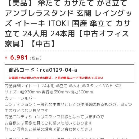
【美品】 傘たて カサたて かさ立て
アンブレラスタンド 玄関 レイングッ
ズ イトーキ ITOKI 国産 傘立て カサ
立て 24人用 24本用【中古オフィス
家具】【中古】
6,981
¥
(税込）
商品コード：rca0129-04-a
お電話でのお問い合わせの際は、上記の商品コードをお伝えください
商品詳細：イトーキ 24本用 傘立て 傘入れ 傘スタンド VWF-302
サイズ：幅930mm×奥行き350mm×高さ500mm
カラー：シルバー
コンディション：一般的な中古品としての使用感はあるものの、目立つ
キズなどはない良品です
商品コンディションはスタッフ目線となっていますので
お客様には画像を見てご判断いただいております
詳しい写真をご希望の場合は問い合わせください