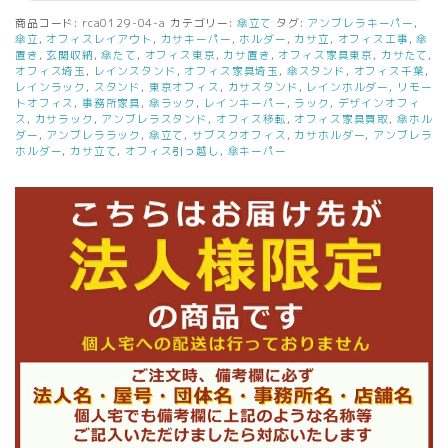
商品コード:
rca0129-04-a
カテゴリー:
傘立て
タグ:
アンブレラキーパー
,
傘立
,
オフィスレイアウト
,
カサキーパー
,
ホルダー
,
カサ立
,
オフィス工事
,
傘
置き
,
玄関収納
,
傘たて
,
オフィス東京
,
カサ置き
,
オフィス家具東京
,
カサたて
,
オフィス埼玉
,
レインスタンド
,
オフィス家具埼玉
,
傘スタンド
,
オフィス千葉
,
レインラック
,
スタンド
,
東京オフィス
,
カサスタンド
,
レインホルダー
,
リモー
トオフィス
,
事務所家具
,
傘ラック
,
レインキーパー
,
ラック
,
デザインオフィ
ス
,
カサラック
,
アンブレラスタンド
,
オフィス移転
,
オフィス家具買取
,
傘ホル
ダー
,
アンブレララック
,
傘立て
,
サブスクオフィス
,
カサホルダー
,
アンブレラ
ホルダー
,
カサ立て
,
オフィス引っ越し
,
傘キーパー