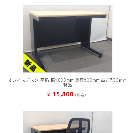
オフィスデスク 平机 幅1000mm 奥行600mm 高さ700ｍｍ
新品
15,800
¥
(税込）