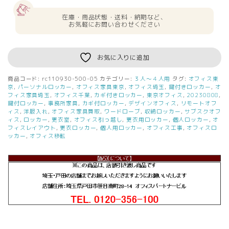
在庫・商品状態・送料・納期など、
お気軽にお問い合わせください
お気に入りに追加
商品コード:
rc110930-500-05
カテゴリー:
３人～４人用
タグ:
オフィス東
京
,
パーソナルロッカー
,
オフィス家具東京
,
オフィス埼玉
,
鍵付きロッカー
,
オ
フィス家具埼玉
,
オフィス千葉
,
カギ付きロッカー
,
東京オフィス
,
20230808
,
鍵付ロッカー
,
事務所家具
,
カギ付ロッカー
,
デザインオフィス
,
リモートオフ
ィス
,
洋服入れ
,
オフィス家具買取
,
ワードローブ
,
収納ロッカー
,
サブスクオフ
ィス
,
ロッカー
,
更衣室
,
オフィス引っ越し
,
更衣用ロッカー
,
個人ロッカー
,
オ
フィスレイアウト
,
更衣ロッカー
,
個人用ロッカー
,
オフィス工事
,
オフィスロ
ッカー
,
オフィス移転