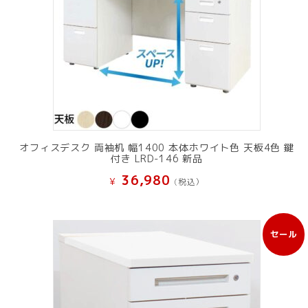
オフィスデスク 両袖机 幅1400 本体ホワイト色 天板4色 鍵
付き LRD-146 新品
36,980
¥
(税込）
セール
販
売
中
の
商
品