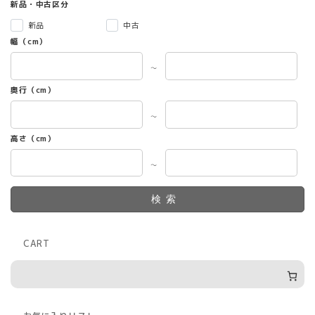
新品・中古区分
新品
中古
幅（cm）
～
奥行（cm）
～
高さ（cm）
～
検索
CART