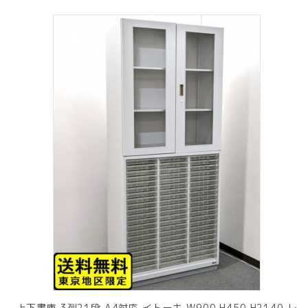
上下書庫 3列21段 A4対応 イトーキ W900 H450 H2140 レ