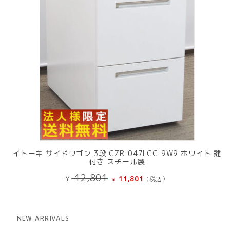
イトーキ サイドワゴン 3段 CZR-047LCC-9W9 ホワイト 鍵
付き スチール製
元
現
12,801
¥
11,801
(税込）
¥
の
在
価
の
格
価
は
格
NEW ARRIVALS
¥ 12,801
は