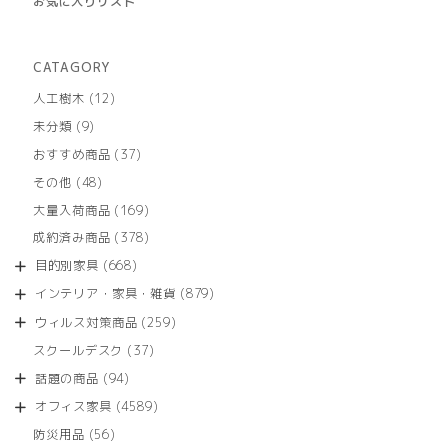
お気に入りリスト
CATAGORY
12
人工樹木
12
個
9
未分類
9
の
個
商
37
おすすめ商品
37
の
品
個
商
48
その他
48
の
品
個
商
169
大量入荷商品
169
の
品
個
商
378
成約済み商品
378
の
品
個
商
668
目的別家具
668
の
品
個
商
879
インテリア・家具・雑貨
879
の
品
個
商
259
ウィルス対策商品
259
の
品
個
商
37
スクールデスク
37
の
品
個
商
94
話題の商品
94
の
品
個
商
4589
オフィス家具
4589
の
品
個
商
56
防災用品
56
の