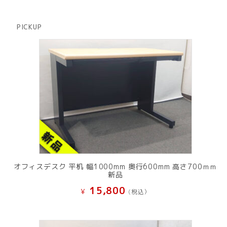
品
個
商
の
品
商
PICKUP
品
オフィスデスク 平机 幅1000mm 奥行600mm 高さ700ｍｍ
新品
15,800
¥
(税込）