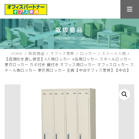
コ
ナ
ン
ビ
テ
ゲ
ン
ー
ツ
シ
取扱商品
へ
ョ
ONLINE SHOP
ス
ン
キ
に
ッ
移
HOME
取扱商品
オフィス家具
ロッカー
３人～４人用
プ
動
【店頭引き渡し限定】4人用ロッカー 4名用ロッカー スチールロッカー
更衣ロッカー カギ付き 鍵付き オフィス用ロッカー オフィスロッカー ス
チール製ロッカー 更衣用ロッカー 生興【中古オフィス家具】【中古】