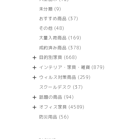
個
9
未分類
9
の
個
商
37
おすすめ商品
37
の
品
個
商
48
その他
48
の
品
個
商
169
大量入荷商品
169
の
品
個
商
378
成約済み商品
378
の
品
個
商
668
目的別家具
668
の
品
個
商
879
インテリア・家具・雑貨
879
の
品
個
商
259
ウィルス対策商品
259
の
品
個
商
37
スクールデスク
37
の
品
個
商
94
話題の商品
94
の
品
個
商
4589
オフィス家具
4589
の
品
個
商
56
防災用品
56
の
品
個
商
の
品
商