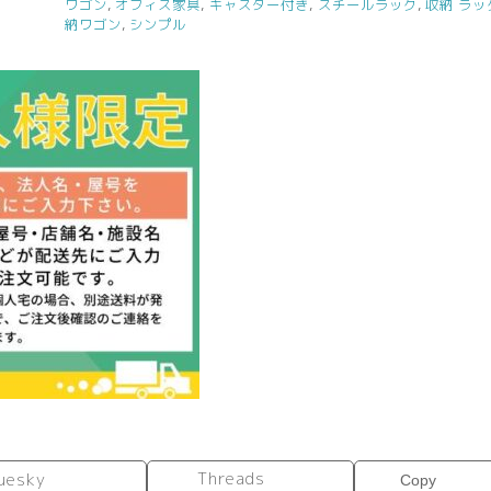
ワゴン
,
オフィス家具
,
キャスター付き
,
スチールラック
,
収納 ラッ
納
納ワゴン
,
シンプル
ワ
ゴ
ン
ロ
ー
傾
斜
棚
付
ナ
チ
ュ
ラ
ル
SHTKWG2-
NA
個
Threads
uesky
Copy