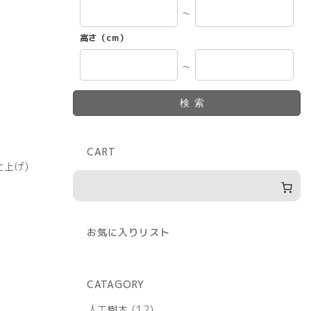
～
高さ（cm）
～
検索
CART
上げ)
お気に入りリスト
CATAGORY
12
人工樹木
12