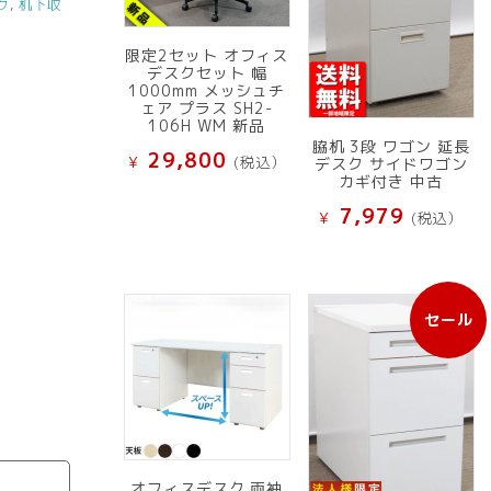
ク
,
机下収
限定2セット オフィス
デスクセット 幅
1000mm メッシュチ
ェア プラス SH2-
106H WM 新品
脇机 3段 ワゴン 延長
29,800
¥
(税込）
デスク サイドワゴン
カギ付き 中古
7,979
¥
(税込）
セール
販
売
中
の
商
品
オフィスデスク 両袖