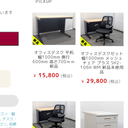
PICKUP
品
います
オフィスデスク 平机
オフィスデスクセット
幅1000mm 奥行
幅1000mm メッシュ
600mm 高さ700ｍｍ
チェア プラス SH2-
新品
106H WM 新品未使用
品
15,800
¥
(税込）
29,800
¥
(税込）
ワゴン・脇
具
,
デスク・
ゴン
,
収納