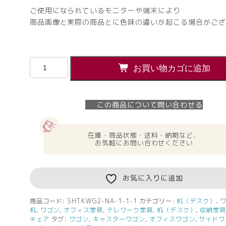
ご使用になられているモニターや端末により
商品画像と実際の商品とに色味の違いが起こる場合がござ
【法
お買い物カゴに追加
人
様
限
この商品について問い合わせる
定】
送
料
在庫・商品状態・送料・納期など、
無
お気軽にお問い合わせください
料
ノ
ル
お気に入りに追加
ム
木
商品コード:
SHTKWG2-NA-1-1-1
カテゴリー:
机（デスク）
,
机
,
ワゴン
,
オフィス家具
,
テレワーク家具
,
机（デスク）
,
収納家
製
チェア
タグ:
ワゴン
,
キャスターワゴン
,
オフィスワゴン
,
サイドワ
収