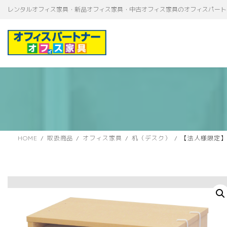
コ
ナ
レンタルオフィス家具・新品オフィス家具・中古オフィス家具のオフィスパート
ン
ビ
テ
ゲ
ン
ー
ツ
シ
へ
ョ
ス
ン
キ
に
ッ
移
プ
動
HOME
取扱商品
オフィス家具
机（デスク）
【法人様限定】送