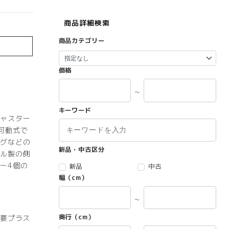
商品詳細検索
商品カテゴリー
価格
～
キーワード
ャスター
可動式で
グなどの
新品・中古区分
ル製の側
ー4個の
新品
中古
幅（cm）
～
奥行（cm）
）要プラス