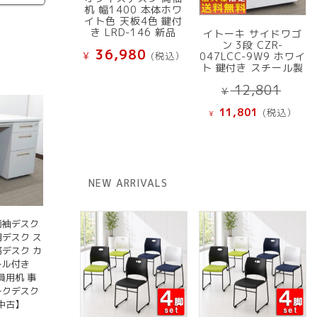
机 幅1400 本体ホワ
イト色 天板4色 鍵付
き LRD-146 新品
イトーキ サイドワゴ
ン 3段 CZR-
36,980
¥
(税込）
047LCC-9W9 ホワイ
ト 鍵付き スチール製
元
12,801
¥
の
現
11,801
(税込）
¥
価
在
格
の
は
価
¥ 12
格
NEW ARRIVALS
で
は
し
¥ 11,801
た。
で
両袖デスク
す。
用デスク ス
務デスク カ
ール付き
役員用机 事
ークデスク
中古】