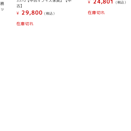
S370【中古オフィス家具】【中
24,801
¥
(税込）
事務
古】
セッ
29,800
在庫切れ
¥
(税込）
】
在庫切れ