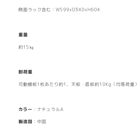
側面ラック含む：W599xD340xH604
重量
約15㎏
耐荷重
可動棚板1枚あたり約1、天板・底板約10Kg（均等荷重）
カラー
：ナチュラルA
製造国
：中国