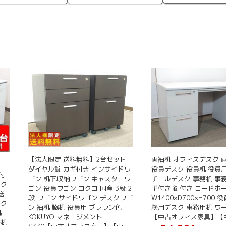
【法人限定 送料無料】2台セット
両袖机 オフィスデスク 
ダイヤル錠 カギ付き インサイドワ
役員デスク 役員机 役員
付
ゴン 机下収納ワゴン キャスターワ
チールデスク 事務机 事
スク
ゴン 役員ワゴン コクヨ 国産 3段 2
ギ付き 鍵付き コードホ
送
段 ワゴン サイドワゴン デスクワゴ
W1400×D700×H700 
コク
ン 袖机 脇机 役員用 ブラウン色
務用デスク 事務用机 ワ
机
KOKUYO マネージメント
【中古オフィス家具】【
務机