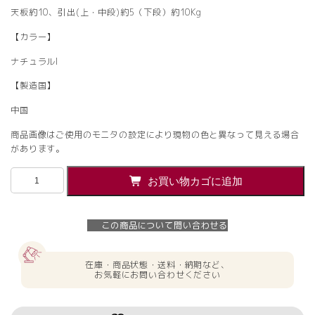
天板約10、引出(上・中段)約5（下段）約10Kg
【カラー】
ナチュラルI
【製造国】
中国
商品画像はご使用のモニタの設定により現物の色と異なって見える場合
があります。
【法
お買い物カゴに追加
人
様
限
この商品について問い合わせる
定】
送
料
在庫・商品状態・送料・納期など、
無
お気軽にお問い合わせください
料
[ユ
ピ