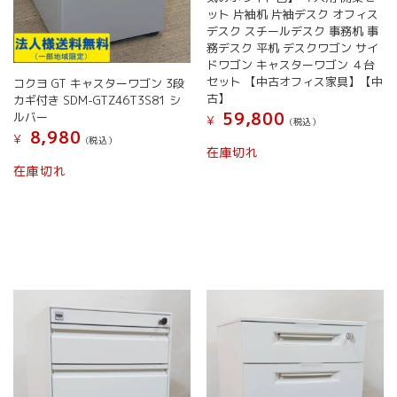
ット 片袖机 片袖デスク オフィス
デスク スチールデスク 事務机 事
務デスク 平机 デスクワゴン サイ
ドワゴン キャスターワゴン ４台
セット 【中古オフィス家具】【中
コクヨ GT キャスターワゴン 3段
古】
カギ付き SDM-GTZ46T3S81 シ
59,800
ルバー
¥
(税込）
8,980
¥
(税込）
在庫切れ
こ
在庫切れ
の
商
品
に
は
複
数
の
バ
リ
エ
ー
シ