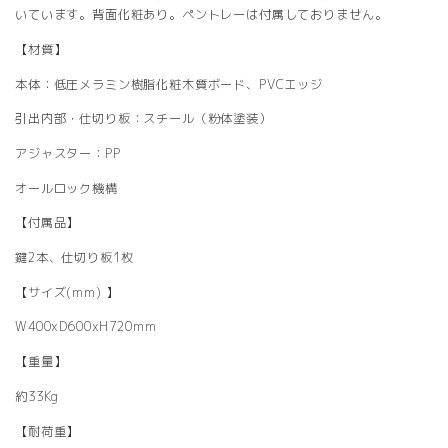
いています。背面化粧あり。ペントレーは付属しておりません。
【材質】
本体：低圧メラミン樹脂化粧木質ボード、PVCエッジ
引出内部・仕切り板：スチール（粉体塗装）
アジャスター：PP
オールロック機構
【付属品】
鍵2本、仕切り板1枚
【サイズ(mm) 】
W400xD600xH720mm
【重量】
約33Kg
【耐荷重】