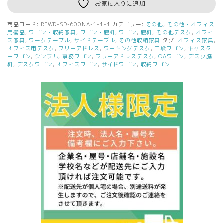
お気に入りに追加
タ
シ
商品コード:
RFWD-SD-600NA-1-1-1
カテゴリー:
その他
,
その他・オフィス
リ
用備品
,
ワゴン・収納家具
,
ワゴン・脇机
,
ワゴン
,
脇机
,
その他デスク
,
オフィ
ー
ス家具
,
ワークテーブル
,
サイドテーブル
,
その他収納家具
タグ:
オフィス家具
,
オフィス用デスク
,
フリーアドレス
,
ワーキングデスク
,
三段ワゴン
,
キャスタ
ズ]
ーワゴン
,
シンプル
,
事務ワゴン
,
フリーアドレスデスク
,
OAワゴン
,
デスク脇
RF
机
,
デスクワゴン
,
オフィスワゴン
,
サイドワゴン
,
収納ワゴン
木
製
デ
ス
ク
脇
机
D600
ナ
チ
ュ
ラ
ル
RFWD-
SD-
600NA