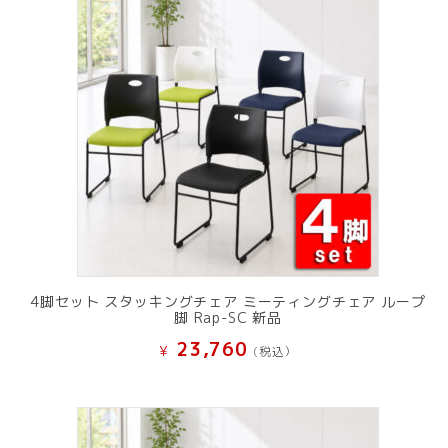
し
で
た。
す。
4脚セット スタッキングチェア ミーティングチェア ループ
脚 Rap-SC 新品
23,760
¥
(税込）