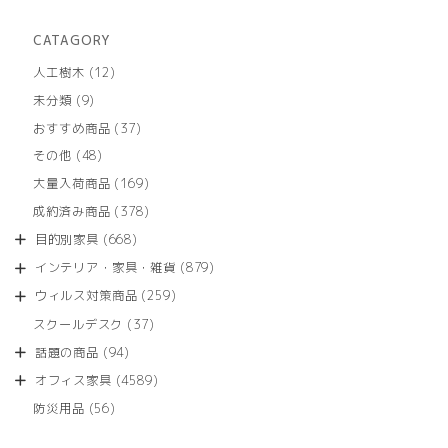
CATAGORY
12
人工樹木
12
個
9
未分類
9
の
個
商
37
おすすめ商品
37
の
品
個
商
48
その他
48
の
品
個
商
169
大量入荷商品
169
の
品
個
商
378
成約済み商品
378
の
品
個
商
668
目的別家具
668
の
品
個
商
879
インテリア・家具・雑貨
879
の
品
個
商
259
ウィルス対策商品
259
の
品
個
商
37
スクールデスク
37
の
品
個
商
94
話題の商品
94
の
品
個
商
4589
オフィス家具
4589
の
品
個
商
56
防災用品
56
の
品
個
商
の