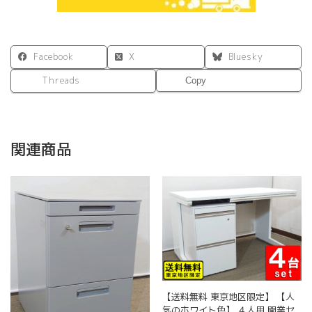
個
Facebook
X
Bluesky
Threads
Copy
関連商品
【送料無料 東京地区限定】 【人
気のホワイト色】 ４人用 開業セ