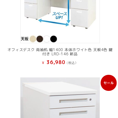
オフィスデスク 両袖机 幅1400 本体ホワイト色 天板4色 鍵
付き LRD-146 新品
36,980
¥
(税込）
セール
販
売
中
の
商
品