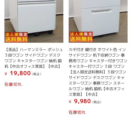
ョ
ン
が
あ
り
ま
す。
オ
【美品】ハーマンミラー ポッシュ
カギ付き 鍵付き ホワイト色 イン
プ
３段ワゴン サイドワゴン デスク
サイドワゴン 机下収納ワゴン 事
シ
ワゴン キャスターワゴン 袖机 脇
務用ワゴン キャスター付きワゴン
ョ
机【中古オフィス家具】【中古】
キャスター付ワゴン ３段 ワゴン
ン
【法人限定送料無料】３段ワゴン
19,800
¥
(税込）
は
サイドワゴン デスクワゴン キャ
商
スターワゴン 事務ワゴン スチー
在庫切れ
品
ルワゴン 袖机 脇机【中古オフィ
ペ
ス家具】【中古】
ー
9,980
¥
(税込）
ジ
か
在庫切れ
ら
選
択