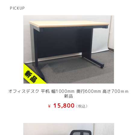
品
商
PICKUP
品
オフィスデスク 平机 幅1000mm 奥行600mm 高さ700ｍｍ
新品
15,800
¥
(税込）