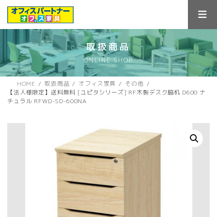
コ
ナ
ン
ビ
テ
ゲ
ン
ー
ツ
シ
取扱商品
へ
ョ
ONLINE SHOP
ス
ン
キ
に
ッ
移
HOME
取扱商品
オフィス家具
その他
プ
動
【法人様限定】送料無料 [ユピタシリーズ] RF木製デスク脇机 D600 ナ
チュラル RFWD-SD-600NA