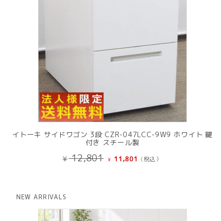
イトーキ サイドワゴン 3段 CZR-047LCC-9W9 ホワイト 鍵
付き スチール製
元
現
12,801
¥
11,801
(税込）
¥
の
在
価
の
格
価
は
格
NEW ARRIVALS
¥ 12,801
は
で
¥ 11,801