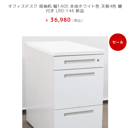
オフィスデスク 両袖机 幅1400 本体ホワイト色 天板4色 鍵
付き LRD-146 新品
36,980
¥
(税込）
セール
販
売
中
の
商
品