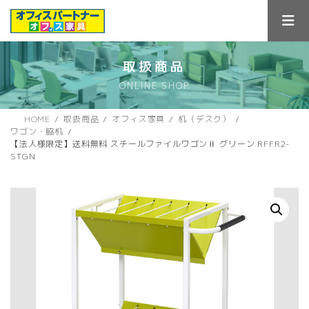
コ
ナ
ン
ビ
テ
ゲ
ン
ー
ツ
シ
取扱商品
へ
ョ
ONLINE SHOP
ス
ン
キ
に
ッ
移
HOME
取扱商品
オフィス家具
机（デスク）
プ
動
ワゴン・脇机
【法人様限定】送料無料 スチールファイルワゴンⅡ グリーン RFFR2-
STGN