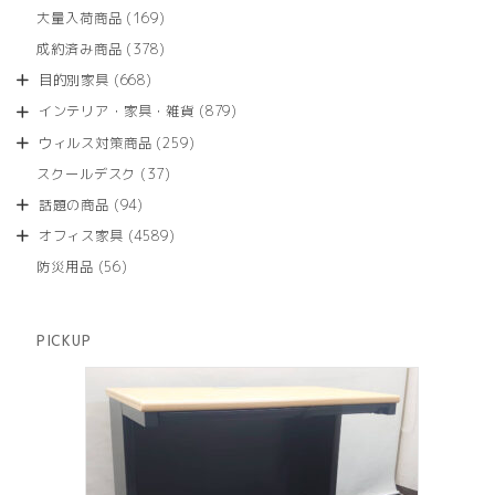
品
個
商
169
大量入荷商品
169
の
品
個
商
378
成約済み商品
378
の
品
個
商
668
目的別家具
668
の
品
個
商
879
インテリア・家具・雑貨
879
の
品
個
商
259
ウィルス対策商品
259
の
品
個
商
37
スクールデスク
37
の
品
個
商
94
話題の商品
94
の
品
個
商
4589
オフィス家具
4589
の
品
個
商
56
防災用品
56
の
品
個
商
の
品
商
PICKUP
品