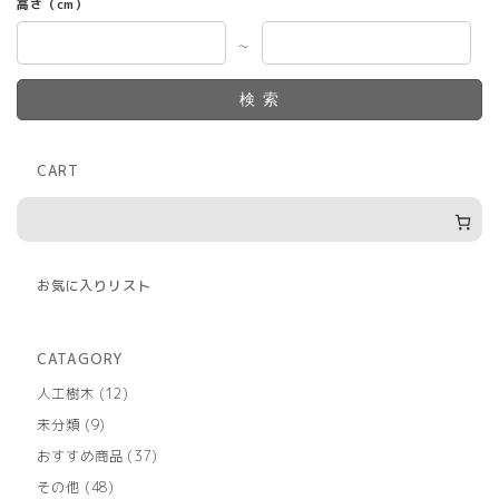
高さ（cm）
～
検索
CART
お気に入りリスト
CATAGORY
12
人工樹木
12
個
9
未分類
9
の
個
商
37
おすすめ商品
37
の
品
個
商
48
その他
48
の