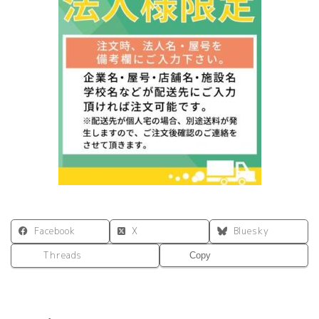
ゴ
ン
Ⅱ
グ
リ
ー
ン
RFFR2-
STGN
個
Facebook
X
Bluesky
Threads
Copy