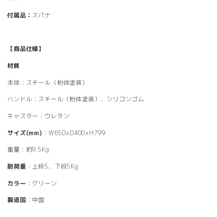
付属品：
スパナ
【商品仕様】
材質
本体：スチール（粉体塗装）
ハンドル：スチール（粉体塗装）、シリコンゴム
キャスター：ウレタン
サイズ(mm)
：W650xD400xH799
重量：約9.5Kg
耐荷重
：上段5、下段5Kg
カラー
：グリーン
製造国
：中国