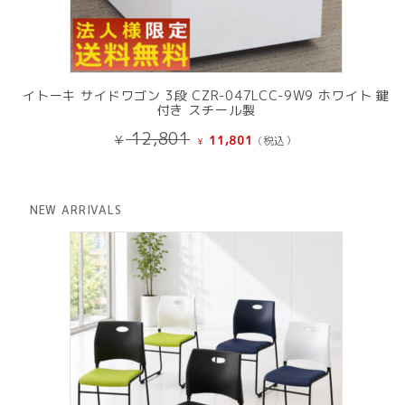
イトーキ サイドワゴン 3段 CZR-047LCC-9W9 ホワイト 鍵
付き スチール製
元
現
12,801
¥
11,801
(税込）
¥
の
在
価
の
格
価
は
格
NEW ARRIVALS
¥ 12,801
は
で
¥ 11,801
し
で
た。
す。