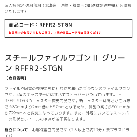
法人様限定 送料無料（北海道・沖縄・離島への配送は別途中継料を頂戴
いたします）
商品コード：
RFFR2-STGN
お電話でのお問い合わせの際は、上記の商品コードをお伝えください
スチールファイルワゴンⅡ グリー
ン RFFR2-STGN
【商品説明】
ファイルや図書の整理にも便利な落ち着いたブラウンのファイルワゴン
です。4個のキャスターにはすべてストッパーがついています。 ＊
RFFR-STGNのキャスター変更商品です。新キャスターは高さがこれま
での89mmより2mm低いH87mmとなるため、製品の高さが801mmか
ら799mmへと変更になっております。また、外観においてはストッパ
ーの形状とホイールの厚みが若干異なります。
組立について
：お客様組立商品です（2人以上で約20分）要プラスドラ
イバー