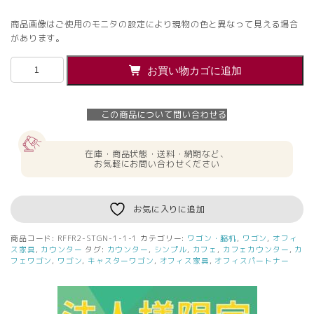
商品画像はご使用のモニタの設定により現物の色と異なって見える場合
があります。
【法
お買い物カゴに追加
人
様
限
この商品について問い合わせる
定】
送
料
在庫・商品状態・送料・納期など、
無
お気軽にお問い合わせください
料
ス
チ
お気に入りに追加
ー
ル
商品コード:
RFFR2-STGN-1-1-1
カテゴリー:
ワゴン・脇机
,
ワゴン
,
オフィ
フ
ス家具
,
カウンター
タグ:
カウンター
,
シンプル
,
カフェ
,
カフェカウンター
,
カ
ァ
フェワゴン
,
ワゴン
,
キャスターワゴン
,
オフィス家具
,
オフィスパートナー
イ
ル
ワ