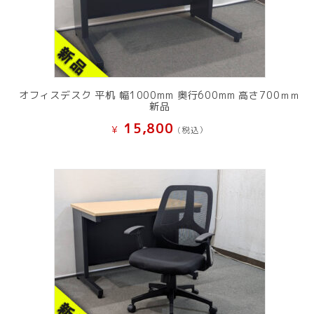
オフィスデスク 平机 幅1000mm 奥行600mm 高さ700ｍｍ
新品
15,800
¥
(税込）