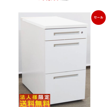
セール
販
売
中
の
商
品