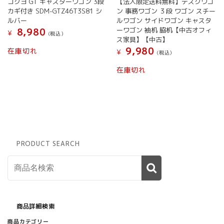
コクヨ GT キャスターワゴン 3段
【法人限定送料無料】デスクワゴ
カギ付き SDM-GTZ46T3S81 シ
ン 事務ワゴン ３段 ワゴン スチー
ルバー
ルワゴン サイドワゴン キャスタ
ーワゴン 袖机 脇机【中古オフィ
8,980
¥
(税込）
ス家具】【中古】
こ
9,980
在庫切れ
¥
(税込）
の
商
在庫切れ
品
に
は
複
数
の
バ
PRODUCT SEARCH
リ
エ
ー
シ
ョ
ン
が
商品詳細検索
あ
商品カテゴリー