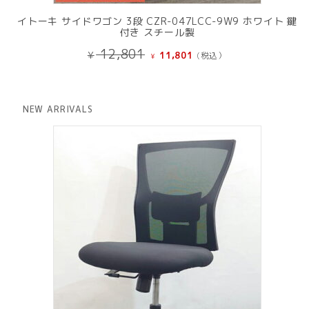
イトーキ サイドワゴン 3段 CZR-047LCC-9W9 ホワイト 鍵
付き スチール製
元
現
12,801
¥
11,801
(税込）
¥
の
在
価
の
格
価
は
格
NEW ARRIVALS
¥ 12,801
は
で
¥ 11,801
し
で
た。
す。