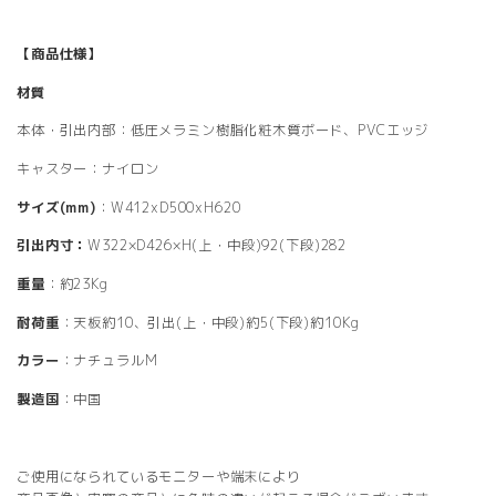
【商品仕様】
材質
本体・引出内部：低圧メラミン樹脂化粧木質ボード、PVCエッジ
キャスター：ナイロン
サイズ(mm)
：W412xD500xH620
引出内寸：
W322×D426×H(上・中段)92(下段)282
重量
：約23Kg
耐荷重
：天板約10、引出(上・中段)約5(下段)約10Kg
カラー
：ナチュラルM
製造国
：中国
ご使用になられているモニターや端末により