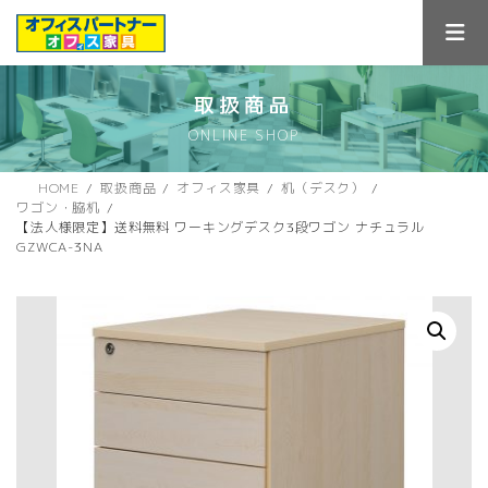
コ
ナ
ン
ビ
テ
ゲ
ン
ー
ツ
シ
取扱商品
へ
ョ
ONLINE SHOP
ス
ン
キ
に
ッ
移
HOME
取扱商品
オフィス家具
机（デスク）
プ
動
ワゴン・脇机
【法人様限定】送料無料 ワーキングデスク3段ワゴン ナチュラル
GZWCA-3NA