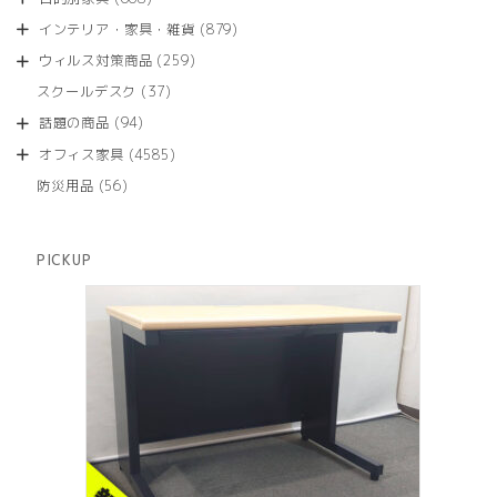
の
品
個
商
879
インテリア・家具・雑貨
879
の
品
個
商
259
ウィルス対策商品
259
の
品
個
商
37
スクールデスク
37
の
品
個
商
94
話題の商品
94
の
品
個
商
4585
オフィス家具
4585
の
品
個
商
56
防災用品
56
の
品
個
商
の
品
商
PICKUP
品