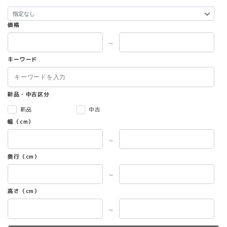
り
ま
す。
価格
オ
プ
～
シ
キーワード
ョ
ン
は
商
新品・中古区分
品
新品
中古
ペ
幅（cm）
ー
ジ
～
か
ら
奥行（cm）
選
択
～
で
高さ（cm）
き
ま
～
す