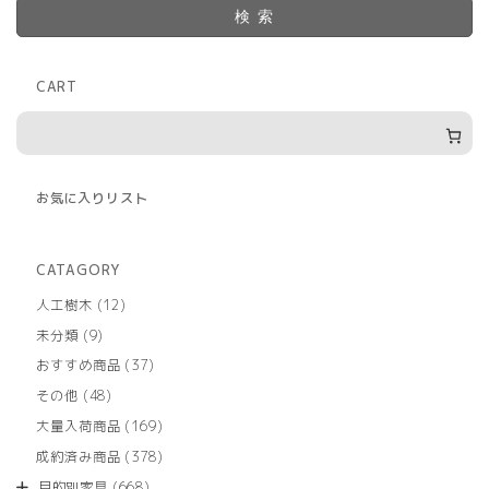
検索
CART
お気に入りリスト
CATAGORY
12
人工樹木
12
個
9
未分類
9
の
個
商
37
おすすめ商品
37
の
品
個
商
48
その他
48
の
品
個
商
169
大量入荷商品
169
の
品
個
商
378
成約済み商品
378
の
品
個
商
668
目的別家具
668