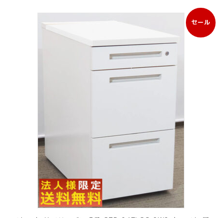
セール
販
売
中
の
商
品