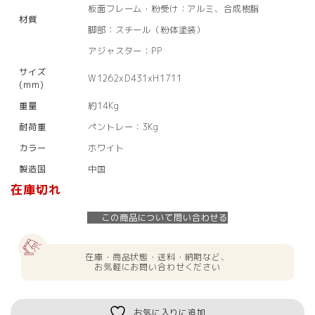
板面フレーム・粉受け：アルミ、合成樹脂
材質
脚部：スチール（粉体塗装）
アジャスター：PP
サイズ
W1262xD431xH1711
(mm)
重量
約14Kg
耐荷重
ペントレー：3Kg
カラー
ホワイト
製造国
中国
在庫切れ
この商品について問い合わせる
在庫・商品状態・送料・納期など、
お気軽にお問い合わせください
お気に入りに追加