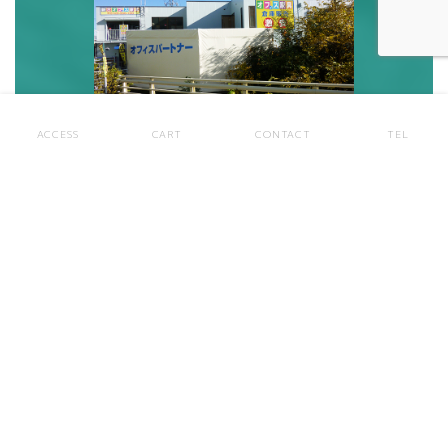
ACCESS
CART
CONTACT
TEL
オフィス家具レンタル/新品・中古オフィス家具販
売
中古オフィス家具買取 オフィスパートナー
TEL.
0120-356-100
受付時間 平日9：00～18：00
（土・日・祝日定休）
メールのお問い合わせ・ご相談、お見積り依頼は
こちら