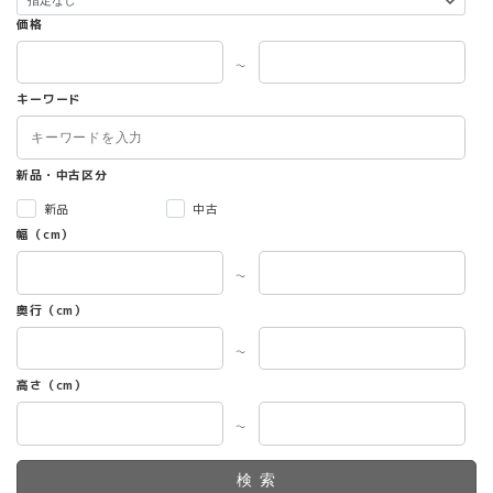
り
価格
ま
す。
～
オ
キーワード
プ
シ
ョ
ン
新品・中古区分
は
新品
中古
商
幅（cm）
品
ペ
～
ー
ジ
奥行（cm）
か
ら
～
選
高さ（cm）
択
で
～
き
ま
す
検索