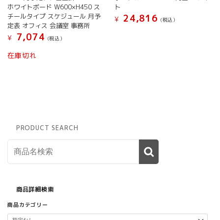
ホワイトボード W600×H450 ス
ト
チールタイプ スケジュール 月予
24,816
¥
(税込）
定表 オフィス 会議室 事務所
7,074
¥
(税込）
こ
在庫切れ
の
商
品
に
は
複
数
PRODUCT SEARCH
の
バ
リ
エ
ー
シ
ョ
商品詳細検索
ン
商品カテゴリー
が
あ