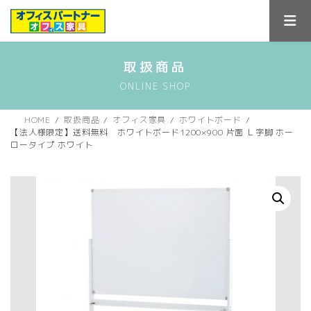
コ
ナ
ン
ビ
テ
ゲ
ン
ー
ツ
シ
取扱商品
へ
ョ
ONLINE SHOP
ス
ン
キ
に
ッ
移
HOME
取扱商品
オフィス家具
ホワイトボード
プ
動
【法人様限定】送料無料 ホワイトボード1200×900 片面 Ｌ字脚 ホー
ロータイプ ホワイト