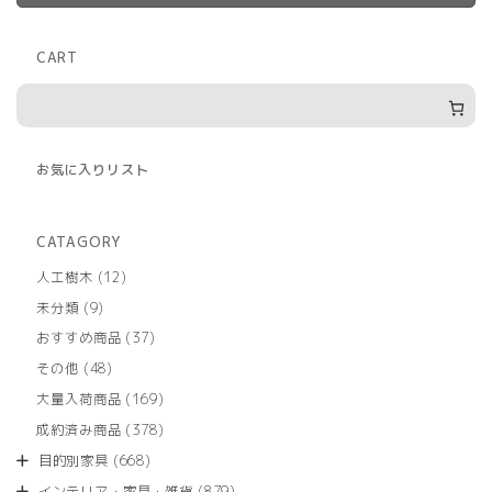
CART
お気に入りリスト
CATAGORY
12
人工樹木
12
個
9
未分類
9
の
個
商
37
おすすめ商品
37
の
品
個
商
48
その他
48
の
品
個
商
169
大量入荷商品
169
の
品
個
商
378
成約済み商品
378
の
品
個
商
668
目的別家具
668
の
品
個
商
879
インテリア・家具・雑貨
879