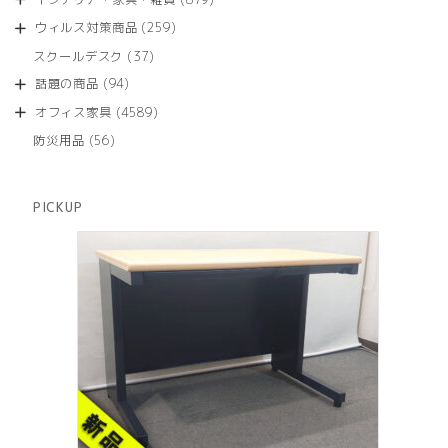
の
品
個
商
259
ウィルス対策商品
259
の
品
個
商
37
スクールデスク
37
の
品
個
商
94
話題の商品
94
の
品
個
商
4589
オフィス家具
4589
の
品
個
商
56
防災用品
56
の
品
個
商
の
品
商
PICKUP
品