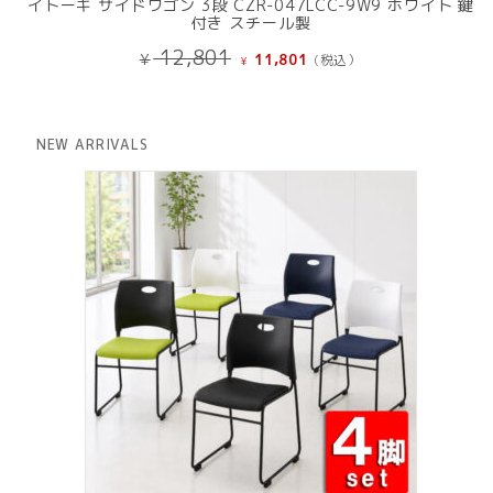
イトーキ サイドワゴン 3段 CZR-047LCC-9W9 ホワイト 鍵
付き スチール製
元
現
12,801
¥
11,801
(税込）
¥
の
在
価
の
格
価
は
格
NEW ARRIVALS
¥ 12,801
は
で
¥ 11,801
し
で
た。
す。