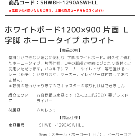
商品コード：
SHWBH-1290ASWHLL
お電話でのお問い合わせの際は、上記の商品コードをお伝えください
ホワイトボード1200×900 片面 Ｌ
字脚 ホーロータイプ ホワイト
【商品説明】
壁掛けができない場合に便利なL字脚ホワイトボード。耐久性に優れ
たホーロータイプ。片面仕様。L字の脚部で壁際にぴったり寄せてご
使用いただけます。パネル下にマーカーやイレイザー等を置けるト
レー（粉受け）があります。マーカー、イレイザーは付属しており
ません。
＊転倒の恐れがありますのでキャスターの取り付けはできません
組立につい
お客様組立商品です（2人以上約20分）要プラスド
て
ライバー
付属品
六角レンチ
【商品仕様】
商品番号
SHWBH-1290ASWHLL
板面：スチール（ホーロー仕上げ）、ペーパーコア