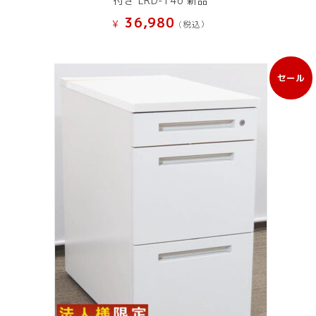
付き LRD-146 新品
36,980
¥
(税込）
セール
販
売
中
の
商
品