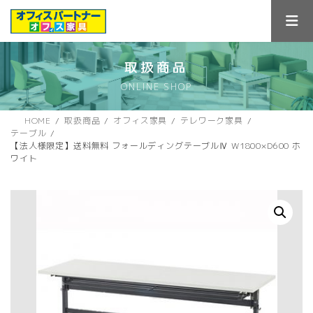
コ
ナ
ン
ビ
テ
ゲ
ン
ー
ツ
シ
取扱商品
へ
ョ
ONLINE SHOP
ス
ン
キ
に
ッ
移
HOME
取扱商品
オフィス家具
テレワーク家具
プ
動
テーブル
【法人様限定】送料無料 フォールディングテーブルⅣ W1800×D600 ホ
ワイト