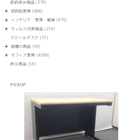
商
378
成約済み商品
378
の
品
個
商
668
目的別家具
668
の
品
個
商
879
インテリア・家具・雑貨
879
の
品
個
商
259
ウィルス対策商品
259
の
品
個
商
37
スクールデスク
37
の
品
個
商
94
話題の商品
94
の
品
個
商
4589
オフィス家具
4589
の
品
個
商
56
防災用品
56
の
品
個
商
の
品
商
PICKUP
品