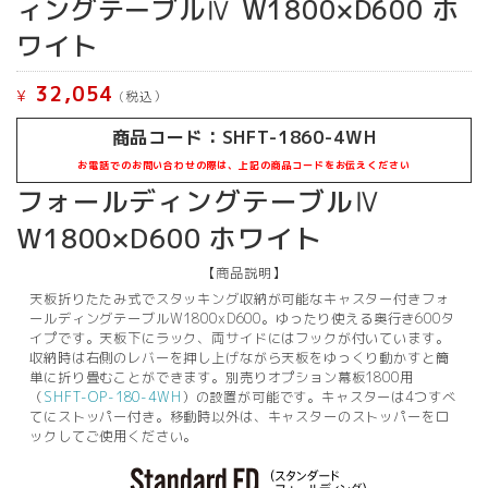
ィングテーブルⅣ W1800×D600 ホ
ワイト
32,054
¥
(税込）
商品コード：
SHFT-1860-4WH
お電話でのお問い合わせの際は、上記の商品コードをお伝えください
フォールディングテーブルⅣ
W1800×D600 ホワイト
【商品説明】
天板折りたたみ式でスタッキング収納が可能なキャスター付きフォ
ールディングテーブルW1800xD600。ゆったり使える奥行き600タ
イプです。天板下にラック、両サイドにはフックが付いています。
収納時は右側のレバーを押し上げながら天板をゆっくり動かすと簡
単に折り畳むことができます。別売りオプション幕板1800用
（
SHFT-OP-180-4WH
）の設置が可能です。キャスターは4つすべ
てにストッパー付き。移動時以外は、キャスターのストッパーをロ
ックしてご使用ください。