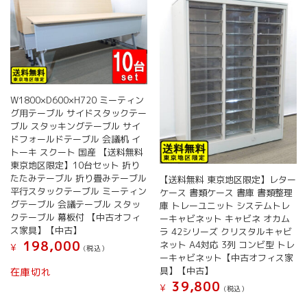
W1800×D600×H720 ミーティン
グ用テーブル サイドスタックテー
ブル スタッキングテーブル サイ
ドフォールドテーブル 会議机 イ
トーキ スクート 国産 【送料無料
東京地区限定】10台セット 折り
たたみテーブル 折り畳みテーブル
【送料無料 東京地区限定】レター
平行スタックテーブル ミーティン
ケース 書類ケース 書庫 書類整理
グテーブル 会議テーブル スタッ
庫 トレーユニット システムトレ
クテーブル 幕板付 【中古オフィ
ーキャビネット キャビネ オカム
ス家具】【中古】
ラ 42シリーズ クリスタルキャビ
198,000
ネット A4対応 3列 コンビ型 トレ
¥
(税込）
ーキャビネット【中古オフィス家
具】【中古】
在庫切れ
39,800
¥
(税込）