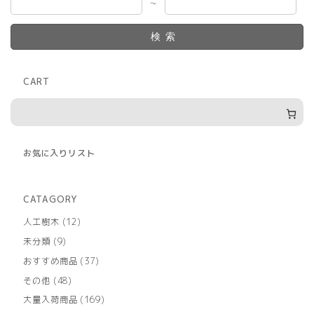
～
検索
CART
お気に入りリスト
CATAGORY
12
人工樹木
12
個
9
未分類
9
の
個
商
37
おすすめ商品
37
の
品
個
商
48
その他
48
の
品
個
商
169
大量入荷商品
169
の
品
個