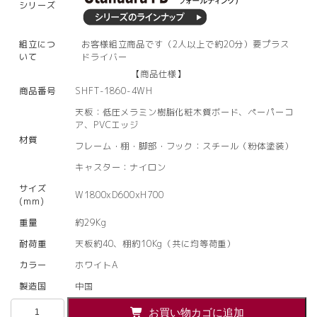
シリーズ
組立につ
お客様組立商品です（2人以上で約20分）要プラス
いて
ドライバー
【商品仕様】
商品番号
SHFT-1860-4WH
天板：低圧メラミン樹脂化粧木質ボード、ペーパーコ
ア、PVCエッジ
材質
フレーム・棚・脚部・フック：スチール（粉体塗装）
キャスター：ナイロン
サイズ
W1800xD600xH700
(mm)
重量
約29Kg
耐荷重
天板約40、棚約10Kg（共に均等荷重）
カラー
ホワイトA
製造国
中国
【法
お買い物カゴに追加