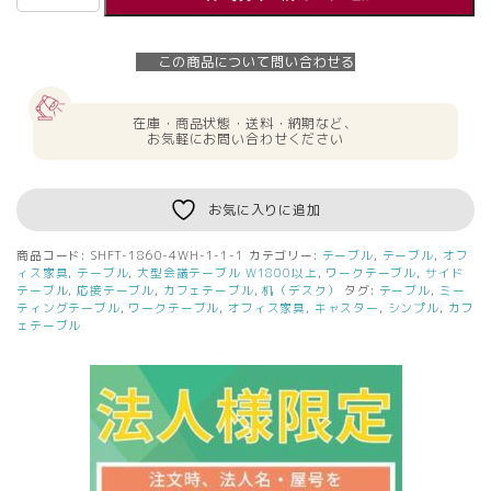
人
様
限
この商品について問い合わせる
定】
送
料
在庫・商品状態・送料・納期など、
無
お気軽にお問い合わせください
料
フ
ォ
お気に入りに追加
ー
ル
商品コード:
SHFT-1860-4WH-1-1-1
カテゴリー:
テーブル
,
テーブル
,
オフ
デ
ィス家具
,
テーブル
,
大型会議テーブル W1800以上
,
ワークテーブル
,
サイド
ィ
テーブル
,
応接テーブル
,
カフェテーブル
,
机（デスク）
タグ:
テーブル
,
ミー
ティングテーブル
,
ワークテーブル
,
オフィス家具
,
キャスター
,
シンプル
,
カフ
ン
ェテーブル
グ
テ
ー
ブ
ル
Ⅳ
W1800×D600
ホ