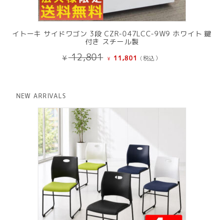
イトーキ サイドワゴン 3段 CZR-047LCC-9W9 ホワイト 鍵
付き スチール製
元
現
12,801
¥
11,801
(税込）
¥
の
在
価
の
格
価
は
格
NEW ARRIVALS
¥ 12,801
は
で
¥ 11,801
し
で
た。
す。