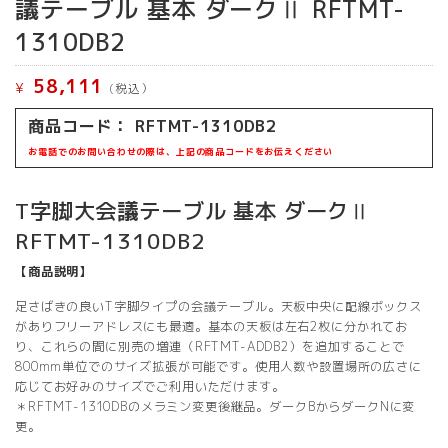
議テーブル 基本 ダークⅡ RFTMT-
1310DB2
58,111
¥
(税込）
商品コード： RFTMT-1310DB2
お電話でのお問い合わせの際は、上記の商品コードをお伝えください
T字脚大会議テーブル 基本 ダークⅡ
RFTMT-1310DB2
【商品説明】
足さばきの良いT字脚タイプの会議テーブル。天板中央に配線ボックス
がありフリーアドレスにも最適。基本の天板は左右2枚に分かれてお
り、これらの間に別売の増連（RFTMT-ADDB2）を追加することで
800mm単位でのサイズ拡張が可能です。使用人数や設置場所の広さに
応じてお好みのサイズでご利用いただけます。
＊RFTMT-1310DBのメラミン変更後継品。ダークBからダークNに変
更。