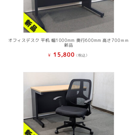
オフィスデスク 平机 幅1000mm 奥行600mm 高さ700ｍｍ
新品
15,800
¥
(税込）