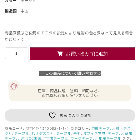
カラー
：ダークN
製造国
：中国
商品画像はご使用のモニタの設定により現物の色と異なって見える場合
があります。
【法
お買い物カゴに追加
人
様
限
この商品について問い合わせる
定】
送
料
在庫・商品状態・送料・納期など、
無
お気軽にお問い合わせください
料
T
字
お気に入りに追加
脚
大
商品コード:
RFTMT-1310DB2-1-1-1
カテゴリー:
応接テーブル
,
机（デス
会
ク）
,
テーブル
,
机（デスク）
,
テーブル
,
平机
,
オフィス家具
,
テーブル
,
会議
議
テーブル W1800未満
,
T字脚テーブル
,
ワークテーブル
,
応接テーブル
タグ: