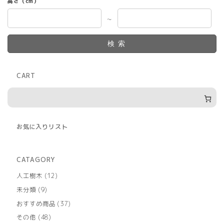
高さ（cm）
～
検索
CART
お気に入りリスト
CATAGORY
12
人工樹木
12
個
9
未分類
9
の
個
商
37
おすすめ商品
37
の
品
個
商
48
その他
48
の