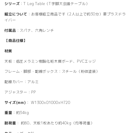
シリーズ
：T Leg Table（T字脚大会議テーブル）
組立について
：お客様組立商品です（2人以上で約30分）要プラスドラ
イバー
付属品
：スパナ、六角レンチ
【商品仕様】
材質
天板：低圧メラミン樹脂化粧木質ボード、PVCエッジ
フレーム・脚部・配線ボックス：スチール（粉体塗装）
配線カバー：アルミ
アジャスター：PP
サイズ(mm)
： W1300xD1000xH720
重量
：約34kg
耐荷重
： 約80、天板1枚あたり約40kg（均等荷重）