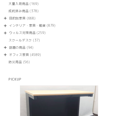
品
個
商
169
大量入荷商品
169
の
品
個
商
378
成約済み商品
378
の
品
個
商
668
目的別家具
668
の
品
個
商
879
インテリア・家具・雑貨
879
の
品
個
商
259
ウィルス対策商品
259
の
品
個
商
37
スクールデスク
37
の
品
個
商
94
話題の商品
94
の
品
個
商
4589
オフィス家具
4589
の
品
個
商
56
防災用品
56
の
品
個
商
の
品
商
PICKUP
品