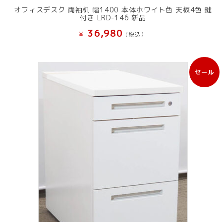
オフィスデスク 両袖机 幅1400 本体ホワイト色 天板4色 鍵
付き LRD-146 新品
36,980
¥
(税込）
セール
販
売
中
の
商
品