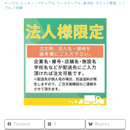
テーブル
,
ミーティングテーブル
,
ワークテーブル
,
長方形
,
オフィス家具
,
シン
テ
プル
,
T字脚
ー
ブ
ル
基
本
ダ
ー
ク
Ⅱ
RFTMT-
1310DB2
個
Facebook
X
Bluesky