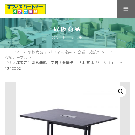
コ
ナ
ン
ビ
テ
ゲ
ン
ー
ツ
シ
取扱商品
へ
ョ
ONLINE SHOP
ス
ン
キ
に
ッ
移
HOME
取扱商品
オフィス家具
会議・応接セット
プ
動
応接テーブル
【法人様限定】送料無料 T字脚大会議テーブル 基本 ダークⅡ RFTMT-
1310DB2