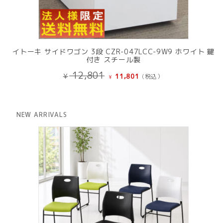
イトーキ サイドワゴン 3段 CZR-047LCC-9W9 ホワイト 鍵
付き スチール製
元
現
12,801
¥
11,801
(税込）
¥
の
在
価
の
格
価
は
格
NEW ARRIVALS
¥ 12,801
は
で
¥ 11,801
し
で
た。
す。