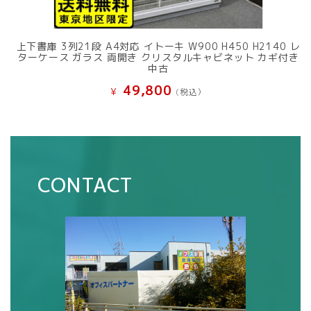
上下書庫 3列21段 A4対応 イトーキ W900 H450 H2140 レ
ターケース ガラス 両開き クリスタルキャビネット カギ付き
中古
49,800
¥
(税込）
CONTACT