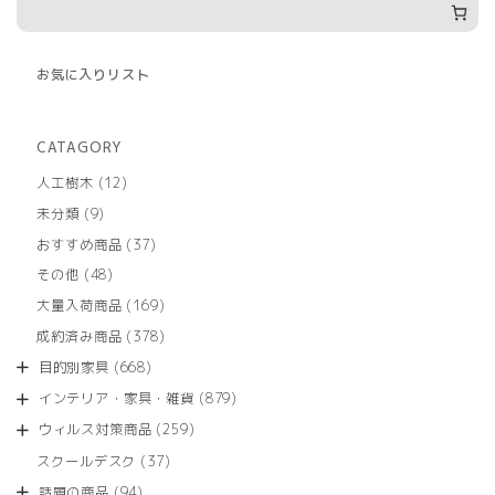
お気に入りリスト
CATAGORY
12
人工樹木
12
個
9
未分類
9
の
個
商
37
おすすめ商品
37
の
品
個
商
48
その他
48
の
品
個
商
169
大量入荷商品
169
の
品
個
商
378
成約済み商品
378
の
品
個
商
668
目的別家具
668
の
品
個
商
879
インテリア・家具・雑貨
879
の
品
個
商
259
ウィルス対策商品
259
の
品
個
商
37
スクールデスク
37
の
品
個
商
94
話題の商品
94