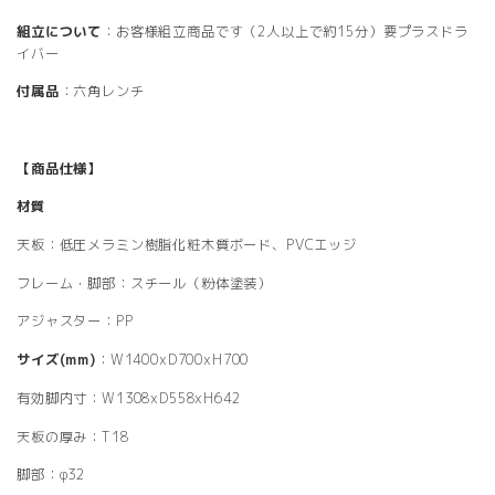
組立について
：お客様組立商品です（2人以上で約15分）要プラスドラ
イバー
付属品
：六角レンチ
【商品仕様】
材質
天板：低圧メラミン樹脂化粧木質ボード、PVCエッジ
フレーム・脚部：スチール（粉体塗装）
アジャスター：PP
サイズ(mm)
：W1400xD700xH700
有効脚内寸：W1308xD558xH642
天板の厚み：T18
脚部：φ32