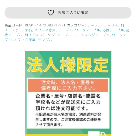
ラ
デ
お気に入りに追加
ィ
ー
商品コード:
RFSPT-1470DB2-1-1-1
カテゴリー:
テーブル
,
テーブル
,
机
RF
（デスク）
,
平机
,
オフィス家具
,
テーブル
,
ワークテーブル
,
応接テーブル
,
応
シ
接テーブル
,
机（デスク）
タグ:
テーブル
,
ミーティングテーブル
,
ワークテー
ブル
,
オフィス家具
,
シンプル
ン
プ
ル
テ
ー
ブ
ル
W1400xD700
ダ
ー
ク
Ⅱ
RFSPT-
1470DB2
個