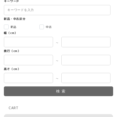
キーワード
新品・中古区分
新品
中古
幅（cm）
～
奥行（cm）
～
高さ（cm）
～
検索
CART