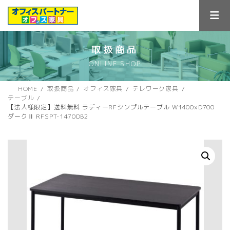
コ
ナ
ン
ビ
テ
ゲ
ン
ー
ツ
シ
取扱商品
へ
ョ
ONLINE SHOP
ス
ン
キ
に
ッ
移
HOME
取扱商品
オフィス家具
テレワーク家具
プ
動
テーブル
【法人様限定】送料無料 ラディーRFシンプルテーブル W1400xD700
ダークⅡ RFSPT-1470DB2