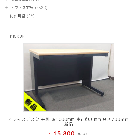
の
品
個
商
4589
オフィス家具
4589
の
品
個
商
56
防災用品
56
の
品
個
商
の
品
商
PICKUP
品
オフィスデスク 平机 幅1000mm 奥行600mm 高さ700ｍｍ
新品
15,800
¥
(税込）