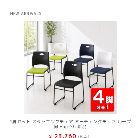
価
の
格
価
は
格
NEW ARRIVALS
¥ 12,801
は
で
¥ 11,801
し
で
た。
す。
4脚セット スタッキングチェア ミーティングチェア ループ
脚 Rap-SC 新品
23,760
¥
(税込）