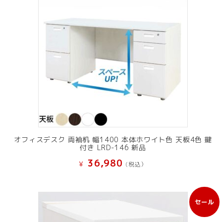
オフィスデスク 両袖机 幅1400 本体ホワイト色 天板4色 鍵
付き LRD-146 新品
36,980
¥
(税込）
セール
販
売