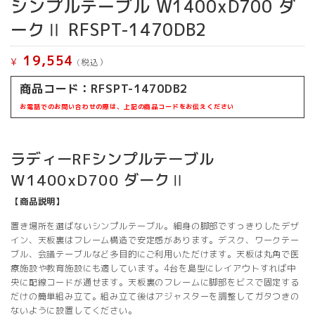
シンプルテーブル W1400xD700 ダ
ークⅡ RFSPT-1470DB2
19,554
¥
(税込）
商品コード：RFSPT-1470DB2
お電話でのお問い合わせの際は、上記の商品コードをお伝えください
ラディーRFシンプルテーブル
W1400xD700 ダークⅡ
【商品説明】
置き場所を選ばないシンプルテーブル。細身の脚部ですっきりしたデザ
イン、天板裏はフレーム構造で安定感があります。デスク、ワークテー
ブル、会議テーブルなど多目的にご利用いただけます。天板は丸角で医
療施設や教育施設にも適しています。4台を島型にレイアウトすれば中
央に配線コードが通せます。天板裏のフレームに脚部をビスで固定する
だけの簡単組み立て。組み立て後はアジャスターを調整してガタつきの
ないように設置してください。