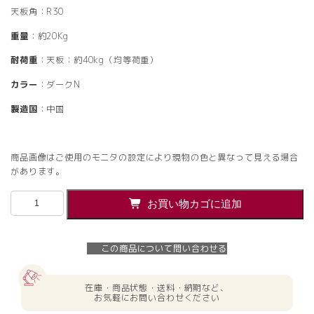
天板角：R30
重量
：約20Kg
耐荷重
：天板：約40kg（均等荷重）
カラー
：ダークN
製造国
：中国
商品画像はご使用のモニタの設定により現物の色と異なって見える場合
があります。
【法
お買い物カゴに追加
人
様
限
この商品について問い合わせる
定】
送
料
在庫・商品状態・送料・納期など、
無
お気軽にお問い合わせください
料