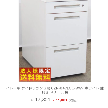
中
の
商
品
イトーキ サイドワゴン 3段 CZR-047LCC-9W9 ホワイト 鍵
付き スチール製
元
現
12,801
¥
11,801
(税込）
¥
の
在